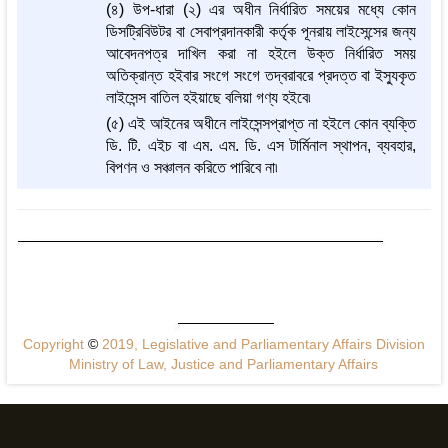
(৪) উপ-ধারা (২) এর অধীন নির্ধারিত সময়ের মধ্যে কোন
ডিসট্রিবিউটর বা সেবাপ্রদানকারী কর্তৃক পূনরায় লাইসেন্সের জন্য
আবেদনপত্র দাখিল করা না হইলে উক্ত নির্ধারিত সময়
অতিক্রান্ত হইবার সংগে সংগে তদ্‌বরাবরে প্রদত্ত বা ইস্যুকৃত
লাইসেন্স বাতিল হইয়াছে বলিয়া গণ্য হইবে৷
(৫) এই আইনের অধীনে লাইসেন্সপ্রাপ্ত না হইলে কোন ব্যক্তি
ডি. টি. এইচ বা এম. এম. ডি. এস টার্মিনাল স্থাপন, ব্যবহার,
বিপণন ও সঞ্চালন করিতে পারিবে না৷
Copyright
©
2019, Legislative and Parliamentary Affairs Division
Ministry of Law, Justice and Parliamentary Affairs