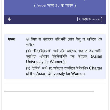
( ২০০৬ সনের ৪০ নং আইন )
[ ৮ অক্টোবর ২০০৬ ]
সংজ্ঞা
২৷ বিষয় বা প্রসঙ্গের পরিপন্থী কোন কিছু না থাকিলে এই
আইনে-
(ক) “বিশ্ববিদ্যালয়” অর্থ এই আইনের ধারা ৩ এর অধীন
স্থাপিত এশিয়ান ইউনিভার্সিটি ফর উইমেন (Asian
University for Women);
(খ) “চার্টার” অর্থ এই আইনের তফসিলে উল্লিখিত Charter
of the Asian University for Women৷