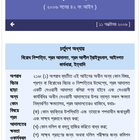
( ২০০৬ সনের ৪২ নং আইন )
[ ১১ অক্টোবর ২০০৬ ]
চর্তুদশ অধ্যায়
বিরোধ নিষ্পত্তি, শ্রম আদালত, শ্রম আপীল ট্রাইব্যুনাল, আইনগত
কার্যধারা, ইত্যাদি
অপরাধ
২১৬৷ (১) অপরাধ ব্যতীত এই আইনের অধীন অন্য কোন বিষয়,
বিচার
প্রশ্ন বা বিরোধের বিচার ও নিষ্পত্তির উদ্দেশ্যে, শ্রম আদালত
ছাড়া
একটি দেওয়ানী আদালত বলিয়া গণ্য হইবে এবং দেওয়ানী
অন্য
কার্যবিধির অধীন দেওয়ানী আদালতের উপর ন্যস্ত সকল ক্ষমতা
কোন
নিম্নবর্ণিত ক্ষমতাসহ, শ্রম আদালতেরও থাকিবে, যথাঃ-
বিষয়ে
(ক) কোন ব্যক্তির উপস্থিতি এবং তাহাকে শপথাধীন জবানবন্দী
শ্রম
এবং সাক্ষ্য প্রদানে বাধ্য করা;
আদালতের
(খ) কোন দলিল বা বস্তু হাজির করিতে বাধ্য করা;
ক্ষমতা
(গ) সাক্ষ্য গ্রহণের জন্য অথবা দলিল পরীক্ষার জন্য কমিশন
ওকার্যক্রম