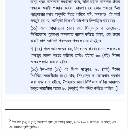
জন্য শ্রম আদালতে দরখাস্ত করে, তাহা হইলে আদালত উভয়
পক্ষকে শুনানী প্রদান করিয়া, মামলার যে কোন পর্যায়ে উহা
প্রত্যাহার করার অনুমতি দিতে পারিবে যদি, আদালত এই মর্মে
সন্তুষ্ট হয় যে, সংশ্লিষ্ট বিরোধটি আপোষে নিষ্পত্তি হইয়াছে৷
(১১) শ্রম আদালতের কোন রায়, সিদ্ধান্ত বা রোয়েদাদ,
লিখিতভাবে প্রকাশ্য আদালতে প্রদান করিতে হইবে, এবং উহার
একটি কপি সংশ্লিষ্ট প্রত্যেক পক্ষকে দেওয়া হইবে৷
1
[ (১২) শ্রম আদালতের রায়, সিদ্ধান্ত বা রোয়েদাদ, প্রত্যেক
ক্ষেত্রে মামলা দায়ের করিবার তারিখ হইতে ৬০ (ষাট) দিনের
মধ্যে প্রদান করিতে হইবে।
(১৩) উপ-ধারা (১২) এর বিধান সত্ত্বেও, ৬০ (ষাট) দিনের
নির্ধারিত সময়সীমার মধ্যে রায়, সিদ্ধান্ত বা রোয়েদাদ প্রদান
করা সম্ভব না হইলে, উপযুক্ত কারণ লিপিবদ্ধ করিয়া আদালত
উক্ত সময়সীমা আরো ৯০ (নব্বই) দিন বর্ধিত করিতে পারিবে।]
1
উপ-ধারা (১২) ও (১৩) বাংলাদেশ শ্রম (সংশোধন) আইন, ২০১৮ (২০১৮ সনের ৫৮ নং আইন) এর
৩৪ ধারাবলে প্রতিস্থাপিত।