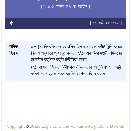
( ২০০৬ সনের ৪৭ নং আইন )
[ ১১ অক্টোবর ২০০৬ ]
বার্ষিক
৪৮৷ (১) বিশ্ববিদ্যালযের বার্ষিক হিসাব ও ব্যালান্সশীট সিন্ডিকেটের
হিসাব
নির্দেশ অনুসারে প্রস্তুত করিতে হইবে এবং উহা মঞ্জুরী কমিশনের
মনোনীত কর্তৃপক্ষ কর্তৃক নিরীক্ষিত হইবে৷
(২) বার্ষিক হিসাব, নিরীক্ষা-প্রতিবেদনের অনুলিপিসহ, মঞ্জুরী
কমিশনের মাধ্যমে সরকারের নিকট পেশ করিতে হইবে৷
Copyright
©
2019, Legislative and Parliamentary Affairs Division