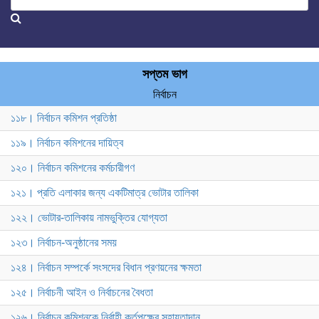
সপ্তম ভাগ
নির্বাচন
১১৮। নির্বাচন কমিশন প্রতিষ্ঠা
১১৯। নির্বাচন কমিশনের দায়িত্ব
১২০। নির্বাচন কমিশনের কর্মচারীগণ
১২১। প্রতি এলাকার জন্য একটিমাত্র ভোটার তালিকা
১২২। ভোটার-তালিকায় নামভুক্তির যোগ্যতা
১২৩। নির্বাচন-অনুষ্ঠানের সময়
১২৪। নির্বাচন সম্পর্কে সংসদের বিধান প্রণয়নের ক্ষমতা
১২৫। নির্বাচনী আইন ও নির্বাচনের বৈধতা
১২৬। নির্বাচন কমিশনকে নির্বাহী কর্তৃপক্ষের সহায়তাদান