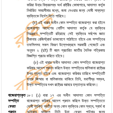
করিয়া উহার বিক্রয়লব্ধ অর্থ রাষ্ট্রীয় কোষাগারে, আদালত কর্তৃক
নির্ধারিত সময়সীমার মধ্যে, জমা দেওয়ার জন্য দোষী সাব্যস্ত
ব্যক্তিকে নির্দেশ দিতে পারিবে।
(৪) এই ধারার অধীন কোন সম্পত্তি বাজেয়াপ্ত করা হইলে
বাজেয়াপ্ত আদেশের নোটিশ আদালত কর্তৃক যে ব্যক্তির
নিয়ন্ত্রণে সম্পত্তিটি রহিয়াছে সেই ব্যক্তির সর্বশেষ জ্ঞাত
ঠিকানায় রেজিস্ট্রার্ড ডাকযোগে পাঠাইতে হইবে এবং সম্পত্তির
তফসিলসহ সকল বিবরণ উল্লেখক্রমে সরকারী গেজেটে এবং
অন্যূন ২ (দুই) টি বহুল প্রচারিত জাতীয় দৈনিক পত্রিকায়
বিজ্ঞপ্তি প্রচার করিতে হইবে।
(৫) এই ধারার অধীন আদালত কোন সম্পত্তি বাজেয়াপ্ত
করিবার আদেশ প্রদান করিলে উক্ত সম্পত্তির মালিকানা রাষ্ট্রের
উপর ন্যস্ত হইবে এবং বাজেয়াপ্ত করিবার তারিখে সম্পত্তিটি
যাহার জিম্মায় বা মালিকানায় থাকিবে তিনি, যথাশীঘ্র সম্ভব,
উক্ত সম্পত্তির দখল রাষ্ট্রের বরাবরে হস্তান্তর করিবেন।
বাজেয়াপ্তকৃত
১৮। (১) ধারা ১৭ এর অধীন আদালত কোন সম্পত্তি
সম্পত্তি
বাজেয়াপ্ত করিবার আদেশ প্রদান করিলে উক্ত সম্পত্তিতে
ফেরত
দোষী ব্যক্তি ব্যতীত অন্য কোন ব্যক্তির কোন স্বত্ব, স্বার্থ বা
প্রদান
অধিকার থাকিলে তিনি উহা ফেরত পাইবার জন্য