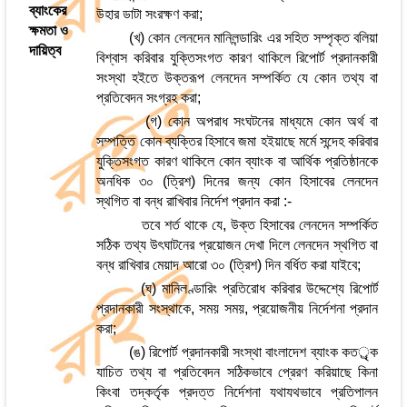
ব্যাংকের
উহার ডাটা সংরক্ষণ করা;
ক্ষমতা ও
(খ) কোন লেনদেন মানিলন্ডারিং এর সহিত সম্পৃক্ত বলিয়া
দায়িত্ব
বিশ্বাস করিবার যুক্তিসংগত কারণ থাকিলে রিপোর্ট প্রদানকারী
সংস্থা হইতে উক্তরূপ লেনদেন সম্পর্কিত যে কোন তথ্য বা
প্রতিবেদন সংগ্রহ করা;
(গ) কোন অপরাধ সংঘটনের মাধ্যমে কোন অর্থ বা
সম্পত্তি কোন ব্যক্তির হিসাবে জমা হইয়াছে মর্মে সন্দেহ করিবার
যুক্তিসংগত কারণ থাকিলে কোন ব্যাংক বা আর্থিক প্রতিষ্ঠানকে
অনধিক ৩০ (ত্রিশ) দিনের জন্য কোন হিসাবের লেনদেন
স্থগিত বা বন্ধ রাখিবার নির্দেশ প্রদান করা :-
তবে শর্ত থাকে যে, উক্ত হিসাবের লেনদেন সম্পর্কিত
সঠিক তথ্য উৎঘাটনের প্রয়োজন দেখা দিলে লেনদেন স্থগিত বা
বন্ধ রাখিবার মেয়াদ আরো ৩০ (ত্রিশ) দিন বর্ধিত করা যাইবে;
(ঘ) মানিলণ্ডারিং প্রতিরোধ করিবার উদ্দেশ্যে রিপোর্ট
প্রদানকারী সংস্থাকে, সময় সময়, প্রয়োজনীয় নির্দেশনা প্রদান
করা;
(ঙ) রিপোর্ট প্রদানকারী সংস্থা বাংলাদেশ ব্যাংক কতর্ৃক
যাচিত তথ্য বা প্রতিবেদন সঠিকভাবে প্রেরণ করিয়াছে কিনা
কিংবা তদ্‌কর্তৃক প্রদত্ত নির্দেশনা যথাযথভাবে প্রতিপালন