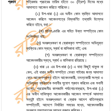
প্রদান
পত্রিকায় প্রচারের তারিখ হইতে ৩০ (ত্রিশ) দিনের মধ্যে
আদালতে আবেদন করিতে পারিবেন।
(২) উপ-ধারা (১) এর অধীন কোন ব্যক্তি আদালতে
আবেদন করিলে আবেদনপত্রে নিম্নবর্ণিত তথ্যাদি উল্লেখ
করিতে হইবে, যথা :-
(ক) মানিলণ্ডারিং এর সহিত উক্ত সম্পত্তির কোন
সংশ্লিষ্টতা নাই;
(খ) অবরুদ্ধকরণ বা ক্রোককৃত সম্পত্তিতে অভিযুক্ত
ব্যক্তির কোন স্বত্ব, স্বার্থ বা মালিকানা নাই; এবং
(গ) অবরুদ্ধকরণ বা ক্রোককৃত সম্পত্তিতে
আবেদনকারীর স্বত্ব, স্বার্থ ও মালিকানা রহিয়াছে।
(৩) ধারা ১৪ এর উপ-ধারা (৫) এ যাহা কিছুই থাকুক না
কেন, এই ধারার অধীন সম্পত্তি ফেরত পাইবার জন্য আদালত
কোন আবেদনপ্রাপ্ত হইলে আবেদনকারী, তদন্তকারী সংস্থা ও
অভিযুক্ত ব্যক্তিকে শুনানীর সুযোগ প্রদান করিবেন এবং শুনানী
অন্তে, প্রয়োজনীয় কাগজাদি পর্যালোচনাক্রমে, উপ-ধারা (১)
এর অধীন দাখিলকৃত আবেদনকারীর আবেদন সম্পর্কে আদালত
সন্তুষ্ট হইলে অবরুদ্ধকরণ বা ক্রোক আদেশ বাতিলক্রমে
সম্পত্তিটি, আদেশে নির্ধারিত সময়ের মধ্যে, আবেদনকারীর
অনুকূলে হস্তান্তরের আদেশ প্রদান করিবেন।