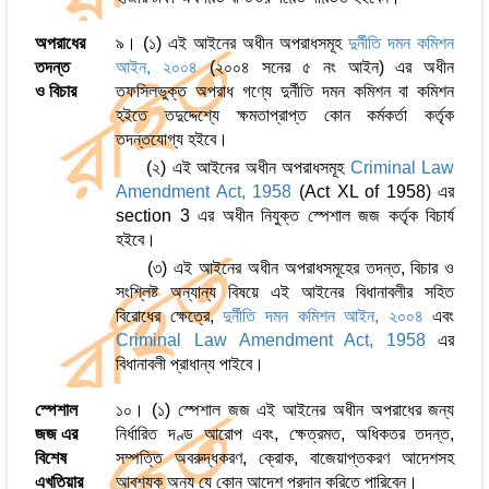
অপরাধের
৯। (১) এই আইনের অধীন অপরাধসমূহ
দুর্নীতি দমন কমিশন
তদন্ত
আইন, ২০০৪
(২০০৪ সনের ৫ নং আইন) এর অধীন
ও বিচার
তফসিলভুক্ত অপরাধ গণ্যে দুর্নীতি দমন কমিশন বা কমিশন
হইতে তদুদ্দেশ্যে ক্ষমতাপ্রাপ্ত কোন কর্মকর্তা কর্তৃক
তদন্তযোগ্য হইবে।
(২) এই আইনের অধীন অপরাধসমূহ
Criminal Law
Amendment Act, 1958
(Act XL of 1958) এর
section 3 এর অধীন নিযুক্ত স্পেশাল জজ কর্তৃক বিচার্য
হইবে।
(৩) এই আইনের অধীন অপরাধসমূহের তদন্ত, বিচার ও
সংশ্লিষ্ট অন্যান্য বিষয়ে এই আইনের বিধানাবলীর সহিত
বিরোধের ক্ষেত্রে,
দুর্নীতি দমন কমিশন আইন, ২০০৪
এবং
Criminal Law Amendment Act, 1958
এর
বিধানাবলী প্রাধান্য পাইবে।
স্পেশাল
১০। (১) স্পেশাল জজ এই আইনের অধীন অপরাধের জন্য
জজ এর
নির্ধারিত দণ্ড আরোপ এবং, ক্ষেত্রমত, অধিকতর তদন্ত,
বিশেষ
সম্পত্তি অবরুদ্ধকরণ, ক্রোক, বাজেয়াপ্তকরণ আদেশসহ
এখতিয়ার
আবশ্যক অন্য যে কোন আদেশ প্রদান করিতে পারিবেন।