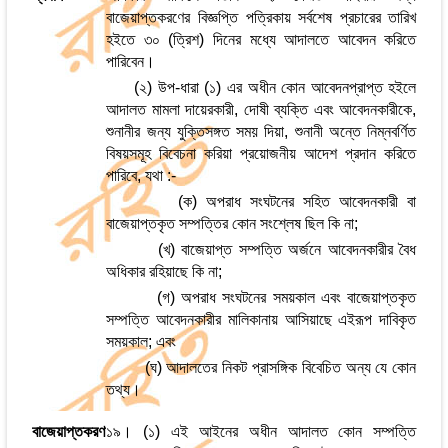
বাজেয়াপ্তকরণের বিজ্ঞপ্তি পত্রিকায় সর্বশেষ প্রচারের তারিখ
হইতে ৩০ (ত্রিশ) দিনের মধ্যে আদালতে আবেদন করিতে
পারিবেন।
(২) উপ-ধারা (১) এর অধীন কোন আবেদনপ্রাপ্ত হইলে
আদালত মামলা দায়েরকারী, দোষী ব্যক্তি এবং আবেদনকারীকে,
শুনানীর জন্য যুক্তিসঙ্গত সময় দিয়া, শুনানী অন্তে নিম্নবর্ণিত
বিষয়সমূহ বিবেচনা করিয়া প্রয়োজনীয় আদেশ প্রদান করিতে
পারিবে, যথা :-
(ক) অপরাধ সংঘটনের সহিত আবেদনকারী বা
বাজেয়াপ্তকৃত সম্পত্তির কোন সংশ্লেষ ছিল কি না;
(খ) বাজেয়াপ্ত সম্পত্তি অর্জনে আবেদনকারীর বৈধ
অধিকার রহিয়াছে কি না;
(গ) অপরাধ সংঘটনের সময়কাল এবং বাজেয়াপ্তকৃত
সম্পত্তি আবেদনকারীর মালিকানায় আসিয়াছে এইরূপ দাবিকৃত
সময়কাল; এবং
(ঘ) আদালতের নিকট প্রাসঙ্গিক বিবেচিত অন্য যে কোন
তথ্য।
বাজেয়াপ্তকরণ
১৯। (১) এই আইনের অধীন আদালত কোন সম্পত্তি