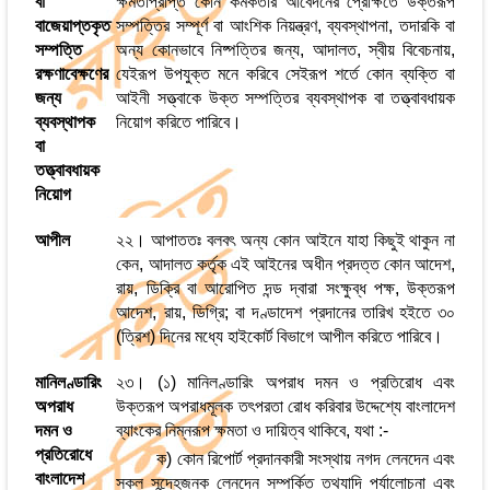
বা
ক্ষমতাপ্রাপ্ত কোন কর্মকর্তার আবেদনের প্রেক্ষিতে উক্তরূপ
বাজেয়াপ্তকৃত
সম্পত্তির সম্পূর্ণ বা আংশিক নিয়ন্ত্রণ, ব্যবস্থাপনা, তদারকি বা
সম্পত্তি
অন্য কোনভাবে নিষ্পত্তির জন্য, আদালত, স্বীয় বিবেচনায়,
রক্ষণাবেক্ষণের
যেইরূপ উপযুক্ত মনে করিবে সেইরূপ শর্তে কোন ব্যক্তি বা
জন্য
আইনী সত্ত্বাকে উক্ত সম্পত্তির ব্যবস্থাপক বা তত্ত্বাবধায়ক
ব্যবস্থাপক
নিয়োগ করিতে পারিবে।
বা
তত্ত্বাবধায়ক
নিয়োগ
আপীল
২২। আপাততঃ বলবৎ অন্য কোন আইনে যাহা কিছুই থাকুন না
কেন, আদালত কর্তৃক এই আইনের অধীন প্রদত্ত কোন আদেশ,
রায়, ডিক্রি বা আরোপিত দন্ড দ্বারা সংক্ষুব্ধ পক্ষ, উক্তরূপ
আদেশ, রায়, ডিগ্রি; বা দণ্ডাদেশ প্রদানের তারিখ হইতে ৩০
(ত্রিশ) দিনের মধ্যে হাইকোর্ট বিভাগে আপীল করিতে পারিবে।
মানিলণ্ডারিং
২৩। (১) মানিলণ্ডারিং অপরাধ দমন ও প্রতিরোধ এবং
অপরাধ
উক্তরূপ অপরাধমূলক তৎপরতা রোধ করিবার উদ্দেশ্যে বাংলাদেশ
দমন ও
ব্যাংকের নিম্নরূপ ক্ষমতা ও দায়িত্ব থাকিবে, যথা :-
প্রতিরোধে
ক) কোন রিপোর্ট প্রদানকারী সংস্থায় নগদ লেনদেন এবং
বাংলাদেশ
সকল সন্দেহজনক লেনদেন সম্পর্কিত তথ্যাদি পর্যালোচনা এবং