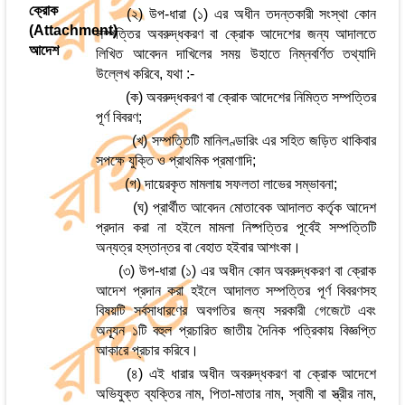
ক্রোক
(২) উপ-ধারা (১) এর অধীন তদন্তকারী সংস্থা কোন
(Attachment)
সম্পত্তির অবরুদ্ধকরণ বা ক্রোক আদেশের জন্য আদালতে
আদেশ
লিখিত আবেদন দাখিলের সময় উহাতে নিম্নবর্ণিত তথ্যাদি
উল্লেখ করিবে, যথা :-
(ক) অবরুদ্ধকরণ বা ক্রোক আদেশের নিমিত্ত সম্পত্তির
পূর্ণ বিবরণ;
(খ) সম্পত্তিটি মানিলণ্ডারিং এর সহিত জড়িত থাকিবার
সপক্ষে যুক্তি ও প্রাথমিক প্রমাণাদি;
(গ) দায়েরকৃত মামলায় সফলতা লাভের সম্ভাবনা;
(ঘ) প্রার্থীত আবেদন মোতাবেক আদালত কর্তৃক আদেশ
প্রদান করা না হইলে মামলা নিষ্পত্তির পূর্বেই সম্পত্তিটি
অন্যত্র হস্তান্তর বা বেহাত হইবার আশংকা।
(৩) উপ-ধারা (১) এর অধীন কোন অবরুদ্ধকরণ বা ক্রোক
আদেশ প্রদান করা হইলে আদালত সম্পত্তির পূর্ণ বিবরণসহ
বিষয়টি সর্বসাধারণের অবগতির জন্য সরকারী গেজেটে এবং
অন্যূন ১টি বহুল প্রচারিত জাতীয় দৈনিক পত্রিকায় বিজ্ঞপ্তি
আকারে প্রচার করিবে।
(৪) এই ধারার অধীন অবরুদ্ধকরণ বা ক্রোক আদেশে
অভিযুক্ত ব্যক্তির নাম, পিতা-মাতার নাম, স্বামী বা স্ত্রীর নাম,