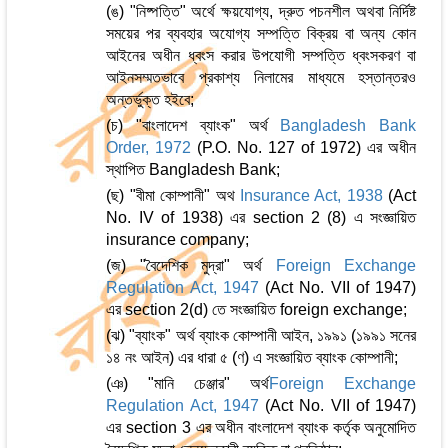
(ঙ) "নিষ্পত্তি" অর্থে ক্ষয়যোগ্য, দ্রুত পচনশীল অথবা নির্দিষ্ট
সময়ের পর ব্যবহার অযোগ্য সম্পত্তি বিক্রয় বা অন্য কোন
আইনের অধীন ধ্বংস করার উপযোগী সম্পত্তি ধ্বংসকরণ বা
আইনসম্মতভাবে প্রকাশ্য নিলামের মাধ্যমে হস্তান্তরও
অন্তর্ভুক্ত হইবে;
(চ) "বাংলাদেশ ব্যাংক" অর্থ
Bangladesh Bank
Order, 1972
(P.O. No. 127 of 1972) এর অধীন
স্থাপিত Bangladesh Bank;
(ছ) "বীমা কোম্পানী" অথ
Insurance Act, 1938
(Act
No. IV of 1938) এর section 2 (8) এ সংজ্ঞায়িত
insurance company;
(জ) "বৈদেশিক মুদ্রা" অর্থ
Foreign Exchange
Regulation Act, 1947
(Act No. VII of 1947)
এর section 2(d) তে সংজ্ঞায়িত foreign exchange;
(ঝ) "ব্যাংক" অর্থ ব্যাংক কোম্পানী আইন, ১৯৯১ (১৯৯১ সনের
১৪ নং আইন) এর ধারা ৫ (ণ) এ সংজ্ঞায়িত ব্যাংক কোম্পানী;
(ঞ) "মানি চেঞ্জার" অর্থ
Foreign Exchange
Regulation Act, 1947
(Act No. VII of 1947)
এর section 3 এর অধীন বাংলাদেশ ব্যাংক কর্তৃক অনুমোদিত