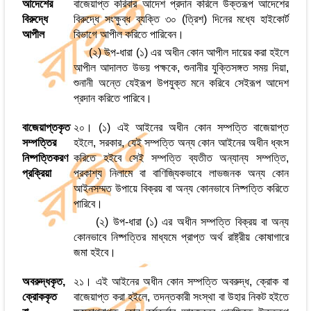
আদেশের
বাজেয়াপ্ত করিবার আদেশ প্রদান করিলে উক্তরূপ আদেশের
বিরুদ্ধে
বিরুদ্ধে সংক্ষুব্ধ ব্যক্তি ৩০ (ত্রিশ) দিনের মধ্যে হাইকোর্ট
আপীল
বিভাগে আপীল করিতে পারিবেন।
(২) উপ-ধারা (১) এর অধীন কোন আপীল দায়ের করা হইলে
আপীল আদালত উভয় পক্ষকে, শুনানীর যুক্তিসঙ্গত সময় দিয়া,
শুনানী অন্তে যেইরূপ উপযুক্ত মনে করিবে সেইরূপ আদেশ
প্রদান করিতে পারিবে।
বাজেয়াপ্তকৃত
২০। (১) এই আইনের অধীন কোন সম্পত্তি বাজেয়াপ্ত
সম্পত্তির
হইলে, সরকার, যেই সম্পত্তি অন্য কোন আইনের অধীন ধ্বংস
নিষ্পত্তিকরণ
করিতে হইবে সেই সম্পত্তি ব্যতীত অন্যান্য সম্পত্তি,
প্রক্রিয়া
প্রকাশ্য নিলামে বা বাণিজ্যিকভাবে লাভজনক অন্য কোন
আইনসম্মত উপায়ে বিক্রয় বা অন্য কোনভাবে নিষ্পত্তি করিতে
পারিবে।
(২) উপ-ধারা (১) এর অধীন সম্পত্তি বিক্রয় বা অন্য
কোনভাবে নিষ্পত্তির মাধ্যমে প্রাপ্ত অর্থ রাষ্ট্রীয় কোষাগারে
জমা হইবে।
অবরুদ্ধকৃত,
২১। এই আইনের অধীন কোন সম্পত্তি অবরুদ্ধ, ক্রোক বা
ক্রোককৃত
বাজেয়াপ্ত করা হইলে, তদন্তকারী সংস্থা বা উহার নিকট হইতে