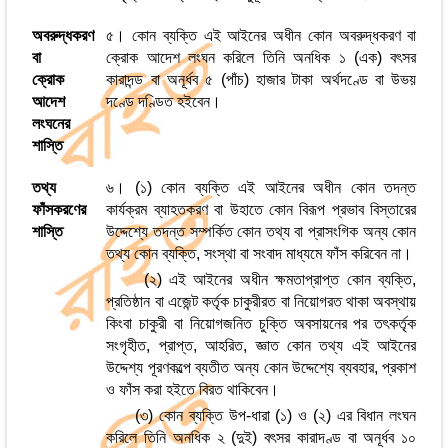
অবরুদ্ধকরণ
৫। কোন ব্যক্তি এই আইনের অধীন কোন অবরুদ্ধকরণ বা
বা
ক্রোক আদেশ লংঘন করিলে তিনি অনধিক ১ (এক) বৎসর
ক্রোক
কারাদন্ড বা অনূর্ধব ৫ (পাঁচ) হাজার টাকা অর্থদণ্ডে বা উভয়
আদেশ
দণ্ডে দণ্ডিত হইবেন।
লংঘনের
শাস্তি
তথ্য
৬। (১) কোন ব্যক্তি এই আইনের অধীন কোন তদন্ত
ফাঁসকরণের
কার্যক্রম ব্যাহতকরণ বা উহাতে কোন বিরূপ প্রভাব বিস্তারের
শাস্তি
উদ্দেশ্যে তদন্ত সম্পর্কিত কোন তথ্য বা প্রাসংগিক অন্য কোন
তথ্য কোন ব্যক্তি, সংস্থা বা সংবাদ মাধ্যমে ফাঁস করিবেন না।
(২) এই আইনের অধীন ক্ষমতাপ্রাপ্ত কোন ব্যক্তি,
প্রতিষ্ঠান বা এজেন্ট কর্তৃক চাকুরীরত বা নিয়োগরত থাকা অবস্থায়
কিংবা চাকুরী বা নিয়োগজনিত চুক্তি অবসায়নের পর তৎকর্তৃক
সংগৃহীত, প্রাপ্ত, আহরিত, জ্ঞাত কোন তথ্য এই আইনের
উদ্দেশ্য পূরণকল্পে ব্যতীত অন্য কোন উদ্দেশ্যে ব্যবহার, প্রকাশ
ও ফাঁস করা হইতে বিরত থাকিবেন।
(৩) কোন ব্যক্তি উপ-ধারা (১) ও (২) এর বিধান লংঘন
করিলে তিনি অনধিক ২ (দুই) বৎসর কারাদণ্ড বা অনূর্ধব ১০