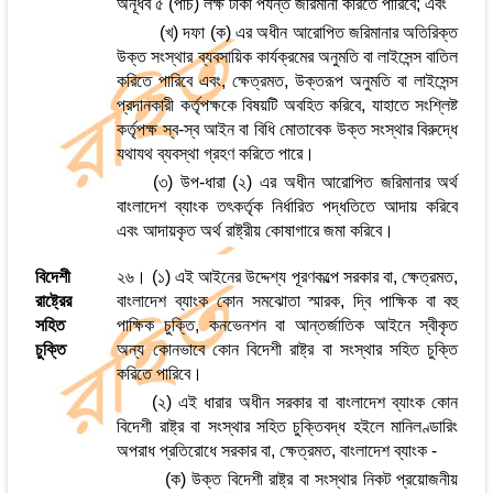
অনূর্ধব ৫ (পাঁচ) লক্ষ টাকা পর্যন্ত জরিমানা করিতে পারিবে; এবং
(খ) দফা (ক) এর অধীন আরোপিত জরিমানার অতিরিক্ত
উক্ত সংস্থার ব্যবসায়িক কার্যক্রমের অনুমতি বা লাইসেন্স বাতিল
করিতে পারিবে এবং, ক্ষেত্রমত, উক্তরূপ অনুমতি বা লাইসেন্স
প্রদানকারী কর্তৃপক্ষকে বিষয়টি অবহিত করিবে, যাহাতে সংশ্লিষ্ট
কর্তৃপক্ষ স্ব-স্ব আইন বা বিধি মোতাবেক উক্ত সংস্থার বিরুদ্ধে
যথাযথ ব্যবস্থা গ্রহণ করিতে পারে।
(৩) উপ-ধারা (২) এর অধীন আরোপিত জরিমানার অর্থ
বাংলাদেশ ব্যাংক তৎকর্তৃক নির্ধারিত পদ্ধতিতে আদায় করিবে
এবং আদায়কৃত অর্থ রাষ্ট্রীয় কোষাগারে জমা করিবে।
বিদেশী
২৬। (১) এই আইনের উদ্দেশ্য পূরণকল্পে সরকার বা, ক্ষেত্রমত,
রাষ্ট্রের
বাংলাদেশ ব্যাংক কোন সমঝোতা স্মারক, দ্বি পাক্ষিক বা বহু
সহিত
পাক্ষিক চুক্তি, কনভেনশন বা আন্তর্জাতিক আইনে স্বীকৃত
চুক্তি
অন্য কোনভাবে কোন বিদেশী রাষ্ট্র বা সংস্থার সহিত চুক্তি
করিতে পারিবে।
(২) এই ধারার অধীন সরকার বা বাংলাদেশ ব্যাংক কোন
বিদেশী রাষ্ট্র বা সংস্থার সহিত চুক্তিবদ্ধ হইলে মানিলণ্ডারিং
অপরাধ প্রতিরোধে সরকার বা, ক্ষেত্রমত, বাংলাদেশ ব্যাংক -
(ক) উক্ত বিদেশী রাষ্ট্র বা সংস্থার নিকট প্রয়োজনীয়