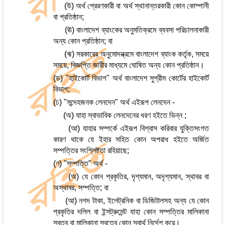
(উ) অর্থ প্রেরণকারী বা অর্থ স্থানান্তরকারী কোন কোম্পানী
বা প্রতিষ্ঠান;
(ঊ) বাংলাদেশ ব্যাংকের অনুমতিক্রমে ব্যবসা পরিচালনাকারী
অন্য কোন প্রতিষ্ঠান; বা
(ঋ) সরকারের অনুমোদন্ক্রমে বাংলাদেশ ব্যাংক কর্তৃক, সময়ে
সময়ে, বিজ্ঞপ্তি জারীর মাধ্যমে ঘোষিত অন্য কোন প্রতিষ্ঠান।
(ড) "হাইকোর্ট বিভাগ" অর্থ বাংলাদেশ সুপ্রীম কোর্টের হাইকোর্ট
বিভাগ;
(ঢ) "সন্দেহজনক লেনদেন" অর্থ এইরূপ লেনদেন -
(অ) যাহা স্বাভাবিক লেনদেনের ধরণ হইতে ভিন্ন ;
(আ) যাহার সম্পর্কে এইরূপ বিশ্বাস করিবার যুক্তিসংগত
কারণ থাকে যে ইহার সহিত কোন অপরাধ হইতে অর্জিত
সম্পত্তির সংশ্লিষ্টতা রহিয়াছে;
(ণ) "সম্পত্তি" অর্থ -
(অ) যে কোন প্রকৃতির, দৃশ্যমান, অদৃশ্যমান, স্থাবর বা
অস্থাবর, সম্পত্তি; বা
(আ) নগদ টাকা, ইলেট্রনিক বা ডিজিটালসহ অন্য যে কোন
প্রকৃতির দলিল বা ইন্সট্রুমেন্ট যাহা কোন সম্পত্তির মালিকানা
স্বত্ব বা মালিকানা স্বত্বে কোন স্বার্থ নির্দেশ করে।