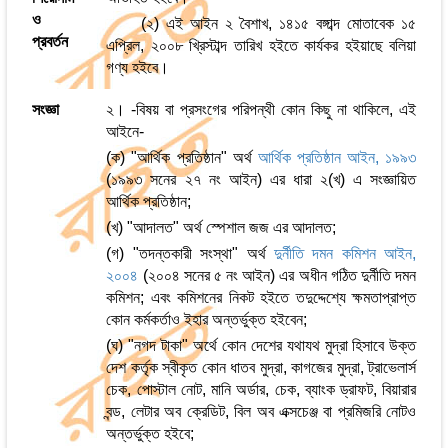
ও
(২) এই আইন ২ বৈশাখ, ১৪১৫ বঙ্গাব্দ মোতাবেক ১৫
প্রবর্তন
এপ্রিল, ২০০৮ খ্রিস্টাব্দ তারিখ হইতে কার্যকর হইয়াছে বলিয়া
গণ্য হইবে।
সংজ্ঞা
২। -বিষয় বা প্রসংগের পরিপন্থী কোন কিছু না থাকিলে, এই
আইনে-
(ক) "আর্থিক প্রতিষ্ঠান" অর্থ
আর্থিক প্রতিষ্ঠান আইন, ১৯৯৩
(১৯৯৩ সনের ২৭ নং আইন) এর ধারা ২(খ) এ সংজ্ঞায়িত
আর্থিক প্রতিষ্ঠান;
(খ) "আদালত" অর্থ স্পেশাল জজ এর আদালত;
(গ) "তদন্তকারী সংস্থা" অর্থ
দুর্নীতি দমন কমিশন আইন,
২০০৪
(২০০৪ সনের ৫ নং আইন) এর অধীন গঠিত দুর্নীতি দমন
কমিশন; এবং কমিশনের নিকট হইতে তদুদ্দেশ্যে ক্ষমতাপ্রাপ্ত
কোন কর্মকর্তাও ইহার অন্তর্ভুক্ত হইবেন;
(ঘ) "নগদ টাকা" অর্থে কোন দেশের যথাযথ মুদ্রা হিসাবে উক্ত
দেশ কর্তৃক স্বীকৃত কোন ধাতব মুদ্রা, কাগজের মুদ্রা, ট্রাভেলার্স
চেক, পোস্টাল নোট, মানি অর্ডার, চেক, ব্যাংক ড্রাফট, বিয়ারার
বন্ড, লেটার অব ক্রেডিট, বিল অব এক্সচেঞ্জ বা প্রমিজরি নোটও
অন্তর্ভুক্ত হইবে;