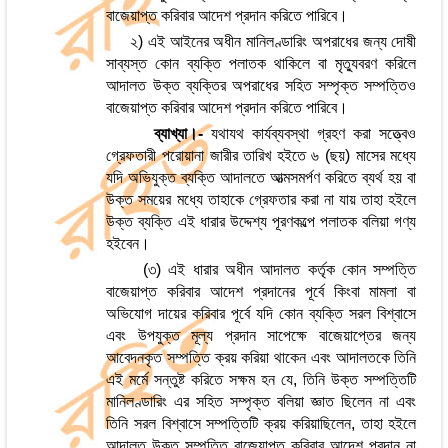
বাজেয়াপ্ত করিবার আদেশ প্রদান করিতে পারিবে।
২) এই আইনের অধীন মানিলণ্ডারিং অপরাধের জন্য দোষী
সাব্যস্ত কোন ব্যক্তি পলাতক থাকিলে বা মৃত্যুবরণ করিলে
আদালত উক্ত ব্যক্তির অপরাধের সহিত সম্পৃক্ত সম্পত্তিও
বাজেয়াপ্ত করিবার আদেশ প্রদান করিতে পারিবে।
ব্যাখ্যা।-
যথাযথ কার্যব্যবস্থা গ্রহণ করা সত্ত্বেও
গ্রেফতারী পরোয়ানা জারীর তারিখ হইতে ৬ (ছয়) মাসের মধ্যে
যদি অভিযুক্ত ব্যক্তি আদালতে আত্মসমর্পণ করিতে ব্যর্থ হয় বা
উক্ত সময়ের মধ্যে তাহাকে গ্রেফতার করা না যায় তাহা হইলে
উক্ত ব্যক্তি এই ধারার উদ্দেশ্য পূরণকল্পে পলাতক বলিয়া গণ্য
হইবেন।
(৩) এই ধারার অধীন আদালত কর্তৃক কোন সম্পত্তি
বাজেয়াপ্ত করিবার আদেশ প্রদানের পূর্বে কিংবা মামলা বা
অভিযোগ দায়ের করিবার পূর্বে যদি কোন ব্যক্তি সরল বিশ্বাসে
এবং উপযুক্ত মূল্য প্রদান সাপেক্ষে বাজেয়াপ্তের জন্য
আবেদনকৃত সম্পত্তি ক্রয় করিয়া থাকেন এবং আদালতকে তিনি
এই মর্মে সন্তুষ্ট করিতে সক্ষম হন যে, তিনি উক্ত সম্পত্তিটি
মানিলণ্ডারিং এর সহিত সম্পৃক্ত বলিয়া জ্ঞাত ছিলেন না এবং
তিনি সরল বিশ্বাসে সম্পত্তিটি ক্রয় করিয়াছিলেন, তাহা হইলে
আদালত উক্ত সম্পত্তি বাজেয়াপ্ত করিবার আদেশ প্রদান না