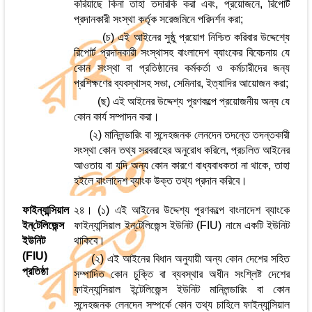
করিয়াছে কিনা তাহা তদারকি করা এবং, প্রয়োজনে, রিপোর্ট
প্রদানকারী সংস্থা কর্তৃক সরেজমিনে পরিদর্শন করা;
(চ) এই আইনের সুষ্ঠু প্রয়োগ নিশ্চিত করিবার উদ্দেশ্যে
রিপোর্ট প্রদানকারী সংস্থাসহ বাংলাদেশ ব্যাংকের বিবেচনায় যে
কোন সংস্থা বা প্রতিষ্ঠানের কর্মকর্তা ও কর্মচারীদের জন্য
প্রশিক্ষণের ব্যবস্থাসহ সভা, সেমিনার, ইত্যাদির আয়োজন করা;
(ছ) এই আইনের উদ্দেশ্য পূরণকল্পে প্রয়োজনীয় অন্য যে
কোন কার্য সম্পাদন করা।
(২) মানিলন্ডারিং বা সন্দেহজনক লেনদেন তদন্তে তদন্তকারী
সংস্থা কোন তথ্য সরবরাহের অনুরোধ করিলে, প্রচলিত আইনের
আওতায় বা যদি অন্য কোন কারণে বাধ্যবাধকতা না থাকে, তাহা
হইলে বাংলাদেশ ব্যাংক উক্ত তথ্য প্রদান করিবে।
ফাইন্যান্সিয়াল
২৪। (১) এই আইনের উদ্দেশ্য পূরণকল্পে বাংলাদেশ ব্যাংকে
ইন্‌টেলিজেন্স
ফাইন্যান্সিয়াল ইন্‌টেলিজেন্স ইউনিট (FIU) নামে একটি ইউনিট
ইউনিট
থাকিবে।
(FIU)
(২) এই আইনের বিধান অনুযায়ী অন্য কোন দেশের সহিত
প্রতিষ্ঠা
সম্পাদিত কোন চুক্তি বা ব্যবস্থার অধীন সংশ্লিষ্ট দেশের
ফাইন্যান্সিয়াল ইন্টেলিজেন্স ইউনিট মানিলন্ডারিং বা কোন
সন্দেহজনক লেনদেন সম্পর্কে কোন তথ্য চাহিলে ফাইন্যান্সিয়াল