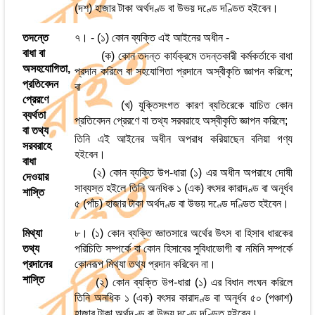
(দশ) হাজার টাকা অর্থদণ্ড বা উভয় দণ্ডে দণ্ডিত হইবেন।
তদন্তে
৭। - (১) কোন ব্যক্তি এই আইনের অধীন -
বাধা বা
(ক) কোন তদন্ত কার্যক্রমে তদন্তকারী কর্মকর্তাকে বাধা
অসহযোগিতা,
প্রদান করিলে বা সহযোগিতা প্রদানে অস্বীকৃতি জ্ঞাপন করিলে;
প্রতিবেদন
বা
প্রেরণে
(খ) যুক্তিসংগত কারণ ব্যতিরেকে যাচিত কোন
ব্যর্থতা
প্রতিবেদন প্রেরণে বা তথ্য সরবরাহে অস্বীকৃতি জ্ঞাপন করিলে;
বা তথ্য
তিনি এই আইনের অধীন অপরাধ করিয়াছেন বলিয়া গণ্য
সরবরাহে
হইবেন।
বাধা
(২) কোন ব্যক্তি উপ-ধারা (১) এর অধীন অপরাধে দোষী
দেওয়ার
সাব্যস্ত হইলে তিনি অনধিক ১ (এক) বৎসর কারাদণ্ড বা অনূর্ধব
শাস্তি
৫ (পাঁচ) হাজার টাকা অর্থদণ্ড বা উভয় দণ্ডে দণ্ডিত হইবেন।
মিথ্যা
৮। (১) কোন ব্যক্তি জ্ঞাতসারে অর্থের উৎস বা হিসাব ধারকের
তথ্য
পরিচিতি সম্পর্কে বা কোন হিসাবের সুবিধাভোগী বা নমিনি সম্পর্কে
প্রদানের
কোনরূপ মিথ্যা তথ্য প্রদান করিবেন না।
শাস্তি
(২) কোন ব্যক্তি উপ-ধারা (১) এর বিধান লংঘন করিলে
তিনি অনধিক ১ (এক) বৎসর কারাদণ্ড বা অনূর্ধব ৫০ (পঞ্চাশ)
হাজার টাকা অর্থদণ্ড বা উভয় দণ্ডে দণ্ডিত হইবেন।