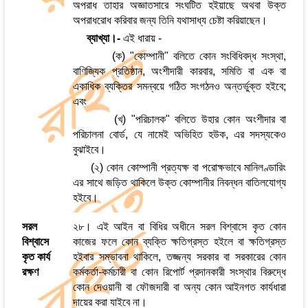
অপরাধ তাহার অজ্ঞাতসারে সংঘটিত হইয়াছে অথবা উক্ত
অপরাধরোধ করিবার জন্য তিনি যথাসাধ্য চেষ্টা করিয়াছেন।
ব্যাখ্যা।-
এই ধারায় -
(ক) "কোম্পানী" বলিতে কোন সংবিধিবদ্ধ সংস্থা,
বাণিজ্যিক প্রতিষ্ঠান, অংশীদারী কারবার, সমিতি বা এক বা
একাধিক ব্যক্তির সমন্বয়ে গঠিত সংগঠনও অন্তর্ভুক্ত হইবে;
এবং
(খ) "পরিচালক" বলিতে উহার কোন অংশীদার বা
পরিচালনা বোর্ড, যে নামেই অভিহিত হউক, এর সদস্যকেও
বুঝাইবে।
(২) কোন কোম্পানী প্রত্যক্ষ বা পরোক্ষভাবে মানিলণ্ডারিং
এর সাথে জড়িত থাকিলে উক্ত কোম্পানীর নিবন্ধন বাতিলযোগ্য
হইবে।
সরল
২৮। এই আইন বা বিধির অধীনে সরল বিশ্বাসে কৃত কোন
বিশ্বাসে
কাজের ফলে কোন ব্যক্তি ক্ষতিগ্রস্ত হইলে বা ক্ষতিগ্রস্ত
কৃত কার্য
হইবার সম্ভাবনা থাকিলে, তজ্জন্য সরকার বা সরকারের কোন
রক্ষণ
কর্মকর্তা-কর্মচারী বা কোন রিপোর্ট প্রদানকারী সংস্থার বিরুদ্ধে
কোন দেওয়ানী বা ফৌজদারী বা অন্য কোন আইনগত কার্যধারা
দায়ের করা যাইবে না।