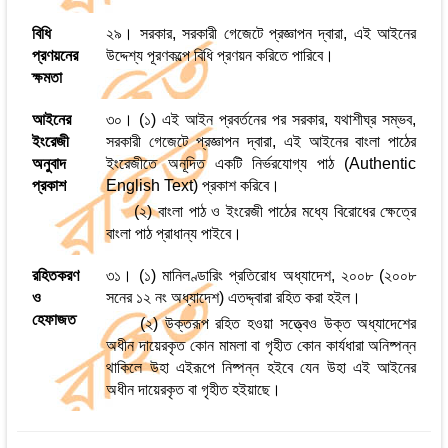
বিধি
২৯। সরকার, সরকারী গেজেটে প্রজ্ঞাপন দ্বারা, এই আইনের
প্রণয়নের
উদ্দেশ্য পূরণকল্পে বিধি প্রণয়ন করিতে পারিবে।
ক্ষমতা
আইনের
৩০। (১) এই আইন প্রবর্তনের পর সরকার, যথাশীঘ্র সম্ভব,
ইংরেজী
সরকারী গেজেটে প্রজ্ঞাপন দ্বারা, এই আইনের বাংলা পাঠের
অনুবাদ
ইংরেজীতে অনূদিত একটি নির্ভরযোগ্য পাঠ (Authentic
প্রকাশ
English Text) প্রকাশ করিবে।
(২) বাংলা পাঠ ও ইংরেজী পাঠের মধ্যে বিরোধের ক্ষেত্রে
বাংলা পাঠ প্রাধান্য পাইবে।
রহিতকরণ
৩১। (১) মানিলণ্ডারিং প্রতিরোধ অধ্যাদেশ, ২০০৮ (২০০৮
ও
সনের ১২ নং অধ্যাদেশ) এতদ্দ্বারা রহিত করা হইল।
হেফাজত
(২) উক্তরূপ রহিত হওয়া সত্ত্বেও উক্ত অধ্যাদেশের
অধীন দায়েরকৃত কোন মামলা বা গৃহীত কোন কার্যধারা অনিষ্পন্ন
থাকিলে উহা এইরূপে নিষ্পন্ন হইবে যেন উহা এই আইনের
অধীন দায়েরকৃত বা গৃহীত হইয়াছে।