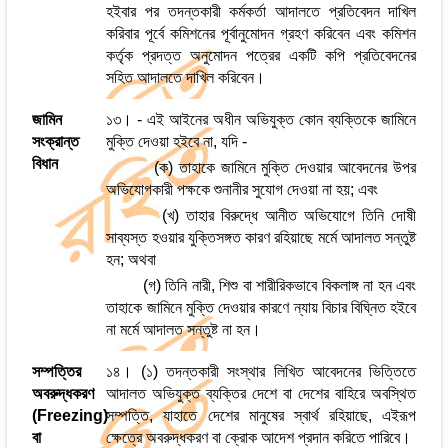
হইবার পর তদন্তকারী কর্মকর্তা আদালতে প্রতিবেদন দাখিল
করিবার পূর্বে কমিশনের পূর্বানুমোদন গ্রহণ করিবেন এবং কমিশন
কর্তৃক প্রদত্ত অনুমোদন পত্রের একটি কপি প্রতিবেদনের
সহিত আদালতে দাখিল করিবেন।
জামিন
১৩। - এই আইনের অধীন অভিযুক্ত কোন ব্যক্তিকে জামিনে
সংক্রান্ত
মুক্তি দেওয়া হইবে না, যদি -
বিধান
(ক) তাহাকে জামিনে মুক্তি দেওয়ার আবেদনের উপর
অভিযোগকারী পক্ষকে শুনানীর সুযোগ দেওয়া না হয়; এবং
(খ) তাহার বিরুদ্ধে আনীত অভিযোগে তিনি দোষী
সাব্যস্ত হওয়ার যুক্তিসঙ্গত কারণ রহিয়াছে মর্মে আদালত সন্তুষ্ট
হন; অথবা
(গ) তিনি নারী, শিশু বা শারীরিকভাবে বিকলাঙ্গ না হন এবং
তাহাকে জামিনে মুক্তি দেওয়ার কারণে ন্যায় বিচার বিঘ্নিত হইবে
না মর্মে আদালত সন্তুষ্ট না হন।
সম্পত্তির
১৪। (১) তদন্তকারী সংস্থার লিখিত আবেদনের ভিত্তিতে
অবরুদ্ধকরণ
আদালত অভিযুক্ত ব্যক্তির দেশে বা দেশের বাহিরে অবস্থিত
(Freezing)
সম্পত্তি, যাহাতে দেশের মানুষের স্বার্থ রহিয়াছে, এইরূপ
বা
ক্ষেত্রে অবরুদ্ধকরণ বা ক্রোক আদেশ প্রদান করিতে পারিবে।