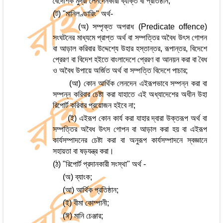
বৈদেশিক মুদ্রা লেনদেনকারী ব্যক্তি বা প্রতিষ্ঠান;
(ট) "মানিলণ্ডারিং" অর্থ-
(অ) সম্পৃক্ত অপরাধ (Predicate offence)
সংঘটনের মাধ্যমে প্রাপ্ত অর্থ বা সম্পত্তির অবৈধ উৎস গোপন
বা আড়াল করিবার উদ্দেশ্যে উহার হস্তান্তর, রূপান্তর, বিদেশে
প্রেরণ বা বিদেশ হইতে বাংলাদেশে প্রেরণ বা আনয়ন করা বা বৈধ
ও অবৈধ উপায়ে অর্জিত অর্থ বা সম্পত্তি বিদেশে পাচার;
(আ) কোন আর্থিক লেনদেন এইরূপভাবে সম্পন্ন করা বা
সম্পন্ন করিবার চেষ্টা করা যাহাতে এই অধ্যাদেশের অধীন উহা
রিপোর্ট করিবার প্রয়োজন হইবে না;
(ই) এইরূপ কোন কার্য করা যাহার দ্বারা উক্তরূপ অর্থ বা
সম্পত্তির অবৈধ উৎস গোপন বা আড়াল করা হয় বা এইরূপ
কার্যসম্পাদনের চেষ্টা করা বা অনুরূপ কার্যসম্পাদনে স্বজ্ঞানে
সহায়তা বা ষড়যন্ত্র করা।
(ঠ) "রিপোর্ট প্রদানকারী সংস্থা" অর্থ -
(অ) ব্যাংক;
(আ) আর্থিক প্রতিষ্ঠান;
(ই) বীমা কোম্পানী;
(ঈ) মানি চেঞ্জার;