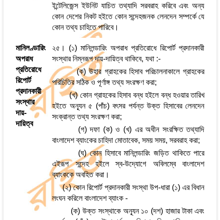
ইন্টেলিজেন্স ইউনিট যাচিত তথ্যাদি সরবরাহ করিবে এবং অন্য
কোন দেশের নিকট হইতে কোন সন্দেহজনক লেনদেন সম্পর্কে যে
কোন তথ্য চাহিতে পারিবে।
মানিলণ্ডারিং
২৫। (১) মানিলন্ডারিং অপরাধ প্রতিরোধে রিপোর্ট প্রদানকারী
অপরাধ
সংস্থার নিম্নরূপ দায়-দায়িত্ব থাকিবে, যথা :-
প্রতিরোধে
(ক) উহার গ্রাহকের হিসাব পরিচালনাকালে গ্রাহকের
রিপোর্ট
পরিচিতির সঠিক ও পূর্ণাঙ্গ তথ্য সংরক্ষণ করা;
প্রদানকারী
(খ) কোন গ্রাহকের হিসাব বন্ধ হইলে বন্ধ হওয়ার তারিখ
সংস্থার
হইতে অন্যূন ৫ (পাঁচ) বৎসর পর্যন্ত উক্ত হিসাবের লেনদেন
দায়-
সংক্রান্ত তথ্য সংরক্ষণ করা;
দায়িত্ব
(গ) দফা (ক) ও (খ) এর অধীন সংরক্ষিত তথ্যাদি
বাংলাদেশ ব্যাংকের চাহিদা মোতাবেক, সময় সময়, সরবরাহ করা;
(ঘ) কোন হিসাবে মানিলন্ডারিং জড়িত থাকিতে পারে
এইরূপ সন্দেহ হইলে স্ব-উদ্যোগে অবিলম্বে বাংলাদেশ
ব্যাংককে অবহিত করা।
(২) কোন রিপোর্ট প্রদানকারী সংস্থা উপ-ধারা (১) এর বিধান
লংঘন করিলে বাংলাদেশ ব্যাংক -
(ক) উক্ত সংস্থাকে অন্যূন ১০ (দশ) হাজার টাকা এবং