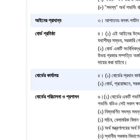
(৮) "সদস্য" অর্থ গভর্নিং
আইনের প্রাধান্য
৩। আপাততঃ বলবৎ পর্যটন স
বোর্ড প্রতিষ্ঠা
৪। (১) এই আইনের উদ্দেশ্য
যথাশীঘ্র সম্ভব, সরকারি গ
(২) বোর্ড একটি সংবিধিবদ
উভয় প্রকার সম্পত্তি অর্জন
দায়ের করা যাইবে।
বোর্ডের কার্যালয়
৫। (১) বোর্ডের প্রধান কার
(২) বোর্ড, প্রয়োজনে, সরকা
বোর্ডের পরিচালনা ও প্রশাসন
৬।(১) বোর্ডের একটি গভর্ন
গভর্নিং বডিও সেই সকল ক্ষ
(২) নিম্নবর্ণিত সদস্য সমন্
(১) সচিব, বেসামরিক বিমান 
(২) অর্থ মন্ত্রণালয়ের অর্থ 
(৩) স্থানীয় সরকার বিভাগের 