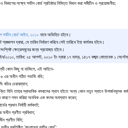
 ও বিকাশের লক্ষ্যে পর্যটন বোর্ড প্রতিষ্ঠার নিমিত্ত বিধান করা সমীচীন ও প্রয়োজনীয়;
েশ পর্যটন বোর্ড আইন, ২০১০
নামে অভিহিত হইবে।
প্রজ্ঞাপন দ্বারা, যে তারিখ নির্ধারণ করিবে সেই তারিখে ইহা কার্যকর হইবে।
 সংশ্লিষ্ট ক্ষেত্রসমূহের জন্য প্রযোজ্য হইবে।
০১০, তারিখ: ২৫ আগস্ট, ২০১০ ইং দ্বারা ১৭ ভাদ্র, ১৪১৭ বঙ্গাব্দ মোতাবেক ১ সেপ্টেম্ব
পন্থী কোন কিছু না থাকিলে, এই আইনে-
রা ৬ এর অধীন গঠিত গভর্নিং বডি;
নিং বডির চেয়ারম্যান;
যক্তি যিনি তাহার স্বাভাবিক বসবাসের স্থান হইতে অন্য কোন নতুন স্থানে উপার্জনমূলক কর্
ন কারণে গমন করিয়া অনধিক এক বৎসর অবস্থান করেন;
্ডের প্রধান নির্বাহী কর্মকর্তা;
র অধীন প্রণীত প্রবিধান;
ীন প্রণীত বিধি;
অধীন প্রতিষ্ঠিত 'বাংলাদেশ পর্যটন বোর্ড';