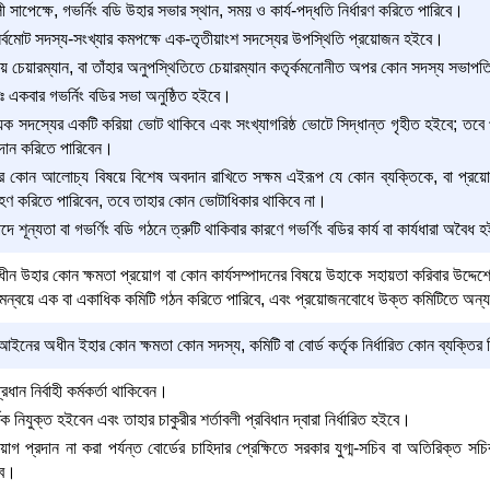
 সাপেক্ষে, গভর্নিং বডি উহার সভার স্থান, সময় ও কার্য-পদ্ধতি নির্ধারণ করিতে পারিবে।
র্বমোট সদস্য-সংখ্যার কমপক্ষে এক-তৃতীয়াংশ সদস্যের উপস্থিতি প্রয়োজন হইবে।
য় চেয়ারম্যান, বা তাঁহার অনুপস্থিতিতে চেয়ারম্যান কতৃর্কমনোনীত অপর কোন সদস্য সভাপ
ঃ একবার গভর্নিং বডির সভা অনুষ্ঠিত হইবে।
ক সদস্যের একটি করিয়া ভোট থাকিবে এবং সংখ্যাগরিষ্ঠ ভোটে সিদ্ধান্ত গৃহীত হইবে; তবে
্রদান করিতে পারিবেন।
ার কোন আলোচ্য বিষয়ে বিশেষ অবদান রাখিতে সক্ষম এইরূপ যে কোন ব্যক্তিকে, বা প্রয়ো
ণ করিতে পারিবেন, তবে তাহার কোন ভোটাধিকার থাকিবে না।
দে শূন্যতা বা গভর্ণিং বডি গঠনে ত্রুটি থাকিবার কারণে গভর্ণিং বডির কার্য বা কার্যধারা অব
উহার কোন ক্ষমতা প্রয়োগ বা কোন কার্যসম্পাদনের বিষয়ে উহাকে সহায়তা করিবার উদ্দেশ্যে, ত
তা সমন্বয়ে এক বা একাধিক কমিটি গঠন করিতে পারিবে, এবং প্রয়োজনবোধে উক্ত কমিটিতে অন্য
নের অধীন ইহার কোন ক্ষমতা কোন সদস্য, কমিটি বা বোর্ড কর্তৃক নির্ধারিত কোন ব্যক্তির
ান নির্বাহী কর্মকর্তা থাকিবেন।
র্তৃক নিযুক্ত হইবেন এবং তাহার চাকুরীর শর্তাবলী প্রবিধান দ্বারা নির্ধারিত হইবে।
য়োগ প্রদান না করা পর্যন্ত বোর্ডের চাহিদার প্রেক্ষিতে সরকার যুগ্ম-সচিব বা অতিরিক্ত সচিব
বে।