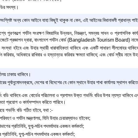
 বডির সদস্য।
ংশ্লিষ্ট অন্য কোন আইনে যাহা কিছুই থাকুক না কেন, এই আইনের বিধানাবলী প্রাধান্য পা
ে পূরণকল্পে পর্যটন সংরক্ষণ বিষয়াদির উন্নয়ন, নিয়ন্ত্রণ, সমন্বয় সাধন ও প্রশাসনিক ক
েজেটে প্রজ্ঞাপন দ্বারা, বাংলাদেশ পর্যটন বোর্ড (Bangladesh Tourism Board) নামে এ
্ধ সংস্থা হইবে এবং উহার স্থায়ী ধারাবাহিকতা থাকিবে এবং একটি সাধারণ সীলমোহর থাকি
 করিবার, অধিকারে রাখিবার ও হস্তান্তর করিবার ক্ষমতা থাকিবে; এবং বোর্ড স্বীয় নামে উহা
্যালয় ঢাকায় থাকিবে।
রের পূর্বানুমোদনক্রমে, দেশের বা বিদেশের যে কোন স্থানে উহার শাখা কার্যালয় স্থাপন করিত
িং বডি থাকিবে এবং বোর্ডের পরিচালনা ও প্রশাসন উক্ত গভর্নিং বডির উপর ন্যস্ত থাকিবে এব
মতা প্রয়োগ ও কার্যসম্পাদন করিতে পারিবে।
বয়ে গভর্নিং বডি গঠিত হইবে, যথা :-
পরিবহণ ও পর্যটন মন্ত্রণালয়, যিনি উহার চেয়ারম্যানও হইবেন;
বিভাগের প্রতিনিধি, যুগ্ম-সচিব পদমর্যাদার একজন কর্মকর্তা;
প্রতিনিধি, যুগ্ম-সচিব পদমর্যাদার একজন কর্মকর্তা;