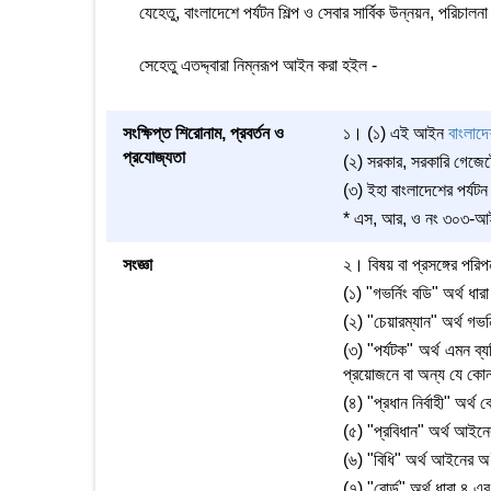
যেহেতু, বাংলাদেশে পর্যটন শিল্প ও সেবার সার্বিক উন্নয়ন, পরিচালনা
সেহেতু এতদ্দ্বারা নিম্নরূপ আইন করা হইল -
সংক্ষিপ্ত শিরোনাম, প্রবর্তন ও
১। (১) এই আইন
বাংলাদ
প্রযোজ্যতা
(২) সরকার, সরকারি গেজেটে 
(৩) ইহা বাংলাদেশের পর্যটন
* এস, আর, ও নং ৩০৩-আইন/২
সংজ্ঞা
২। বিষয় বা প্রসঙ্গের পরি
(১) "গভর্নিং বডি" অর্থ ধা
(২) "চেয়ারম্যান" অর্থ গভর্
(৩) "পর্যটক" অর্থ এমন ব্
প্রয়োজনে বা অন্য যে কো
(৪) "প্রধান নির্বাহী" অর্থ বোর
(৫) "প্রবিধান" অর্থ আইনে
(৬) "বিধি" অর্থ আইনের অধ
(৭) "বোর্ড" অর্থ ধারা ৪ এর 