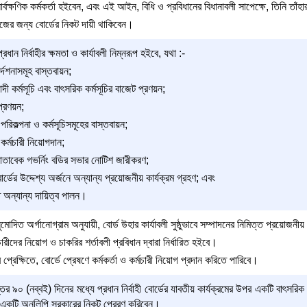
র সার্বক্ষণিক কর্মকর্তা হইবেন, এবং এই আইন, বিধি ও প্রবিধানের বিধানাবলী সাপেক্ষে, তিনি তাঁ
 কাজের জন্য বোর্ডের নিকট দায়ী থাকিবেন।
 নির্বাহীর ক্ষমতা ও কার্যাবলী নিম্নরূপ হইবে, যথা :-
্দেশনাসমূহ বাস্তবায়ন;
েয়াদী কর্মসূচি এবং বাৎসরিক কর্মসূচির বাজেট প্রণয়ন;
প্রণয়ন;
পরিকল্পনা ও কর্মসূচিসমূহের বাস্তবায়ন;
 কর্মচারী নিয়োগদান;
 মোতাবেক গভর্নিং বডির সভার নোটিশ জারীকরণ;
বোর্ডের উদ্দেশ্য অর্জনে অন্যান্য প্রয়োজনীয় কার্যক্রম গ্রহণ; এবং
 অন্যান্য দায়িত্ব পালন।
োদিত অর্গানোগ্রাম অনুযায়ী, বোর্ড উহার কার্যাবলী সুষ্ঠুভাবে সম্পাদনের নিমিত্ত প্রয়োজনীয়
মচারীদের নিয়োগ ও চাকরির শর্তাবলী প্রবিধান দ্বারা নির্ধারিত হইবে।
 প্রেক্ষিতে, বোর্ডে প্রেষণে কর্মকর্তা ও কর্মচারী নিয়োগ প্রদান করিতে পারিবে।
র ৯০ (নব্বই) দিনের মধ্যে প্রধান নির্বাহী বোর্ডের যাবতীয় কার্যক্রমের উপর একটি বাৎসরি
একটি অনুলিপি সরকারের নিকট প্রেরণ করিবেন।