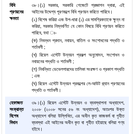
বিধি
৩৮।(১) সরকার, সরকারি গেজেটে প্রজ্ঞাপন দ্বারা, এই
প্রণয়নের
আইনের উদ্দেশ্য পূরণকল্পে বিধি প্রণয়ন করিতে পারিবে।
ক্ষমতা
(২) বিশেষ করিয়া এবং উপ-ধারা (১) এর সামগ্রিকতাকে ক্ষুন্ন না
করিয়া, সরকার নিম্নবর্ণিত যে কোন বিষয়ে বিধি প্রণয়ন করিতে
পারিবে, যথা ঃ-
(ক) নিবন্ধন প্রদান, নবায়ন, বাতিল ও সংশোধনের পদ্ধতি ও
শর্তাবলী ;
(খ) রিয়েল এস্টেট উন্নয়ন প্রকল্প অনুমোদন, সংশোধন ও
নবায়নের পদ্ধতি ও শর্তাবলী ;
(গ) নিবন্ধিত ডেভেলপারদের তালিকা সংরক্ষণ ও প্রকাশ পদ্ধতি
; এবং
(ঘ) রিয়েল এস্টেট উন্নয়ন প্রকল্পের লে-আউট প্ল্যান প্রণয়নের
পদ্ধতি ও শর্তাবলী।
হেফাজত
৩৯।(১) রিয়েল এস্টেট উন্নয়ন ও ব্যবস্থাপনা অধ্যাদেশ,
সংক্রান্ত
২০০৮ (২০০৮ সনের ৫৬ নং অধ্যাদেশ), অতঃপর উক্ত
বিশেষ
অধ্যাদেশ বলিয়া উল্লিখিত, এর অধীন কৃত কাজকর্ম বা গৃহীত
বিধান
ব্যবস্থা এই আইনের অধীন কৃত বা গৃহীত হইয়াছে বলিয়া গণ্য
হইবে।