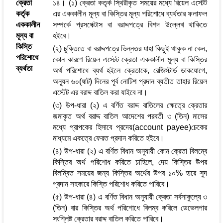
ক্রেতা
১৪। (১) ক্রেতা কতৃর্ক স্থিরীকৃত সময়ের মধ্যে রিয়েল এস্টেট
কর্তৃক
এর এককালীন মূল্য বা কিস্তির মূল্য পরিশোধে ব্যর্থতার ফলাফল
এককালীন
সম্পর্কে প্রসপেক্টাস বা বরাদ্দপত্রে বিশদ উল্লেখ থাকিতে
মূল্য বা
হইবে।
কিস্তি
(২) চুক্তিতে বা বরাদ্দপত্রে ভিন্নতর যাহা কিছুই থাকুক না কেন,
পরিশোধে
কোন কারণে রিয়েল এস্টেট ক্রেতা এককালীন মূল্য বা কিস্তির
ব্যর্থতা
অর্থ পরিশোধে ব্যর্থ হইলে ক্রেতাকে, রেজিস্টার্ড ডাকযোগে,
অন্যূন ৬০(ষাট) দিনের পূর্ব নোটিশ প্রদান ব্যতীত তাহার রিয়েল
এস্টেট এর বরাদ্দ বাতিল করা যাইবে না।
(৩) উপ-ধারা (২) এ বর্ণিত বরাদ্দ বাতিলের ক্ষেত্রে ক্রেতার
জমাকৃত অর্থ বরাদ্দ বাতিল আদেশের পরবর্তী ৩ (তিন) মাসের
মধ্যে প্রাপকের হিসাবে প্রদেয়(account payee)চেকের
মাধ্যমে একত্রে ফেরত প্রদান করিতে হইবে।
(৪) উপ-ধারা (২) এ বর্ণিত বিধান অনুযায়ী কোন ক্রেতা বিলম্বে
কিস্তির অর্থ পরিশোধ করিতে চাহিলে, দেয় কিস্তির উপর
বিলম্বিত সময়ের জন্য কিস্তির অর্থের উপর ১০% হারে সুদ
প্রদান সহকারে কিস্তি পরিশোধ করিতে পারিবে।
(৫) উপ-ধারা (৪) এ বর্ণিত বিধান অনুযায়ী ক্রেতা সর্বসাকুল্যে ৩
(তিন) বার কিস্তির অর্থ পরিশোধে বিলম্ব করিলে ডেভেলপার
সংশ্লিষ্ট ক্রেতার বরাদ্দ বাতিল করিতে পারিবে।