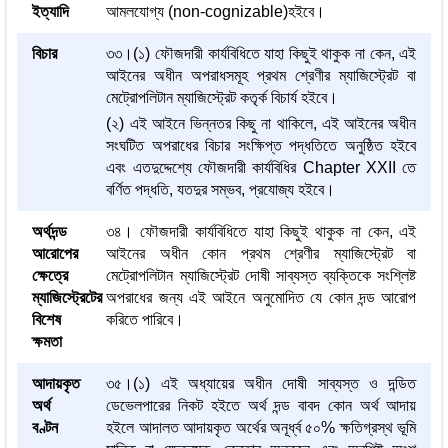
ইত্যাদি
আমলযোগ্য (non-cognizable)হইবে।
বিচার
৩৩।(১) ফৌজদারী কার্যবিধিতে যাহা কিছুই থাকুক না কেন, এই
আইনের অধীন অপরাধসমূহ প্রথম শ্রেণীর ম্যাজিস্ট্রেট বা
মেট্রোপলিটান ম্যাজিস্ট্রেট কতৃর্ক বিচার্য হইবে।
(২) এই আইনে ভিন্নতর কিছু না থাকিলে, এই আইনের অধীন
সংঘটিত অপরাধের বিচার সংক্ষিপ্ত পদ্ধতিতে অনুষ্ঠিত হইবে
এবং এতদুদ্দেশ্যে ফৌজদারী কার্যবিধির Chapter XXII তে
বর্ণিত পদ্ধতি, যতদুর সম্ভব, প্রযোজ্য হইবে।
অর্থদন্ড
৩৪। ফৌজদারী কার্যবিধিতে যাহা কিছুই থাকুক না কেন, এই
আরোপের
আইনের অধীন কোন প্রথম শ্রেণীর ম্যাজিস্ট্রেট বা
ক্ষেত্রে
মেট্রোপলিটান ম্যাজিস্ট্রেট দোষী সাব্যস্ত ব্যক্তিকে সংশ্লিষ্ট
ম্যাজিস্ট্রেটের
অপরাধের জন্য এই আইনে অনুমোদিত যে কোন দন্ড আরোপ
বিশেষ
করিতে পারিবে।
ক্ষমতা
আদায়কৃত
৩৫।(১) এই অধ্যায়ের অধীন দোষী সাব্যস্ত ও দন্ডিত
অর্থ
ডেভেলপারের নিকট হইতে অর্থ দন্ড বাবদ কোন অর্থ আদায়
বণ্টন
হইলে আদালত আদায়কৃত অর্থের অনূর্ধ্ব ৫০% ক্ষতিগ্রস্থ ভূমি