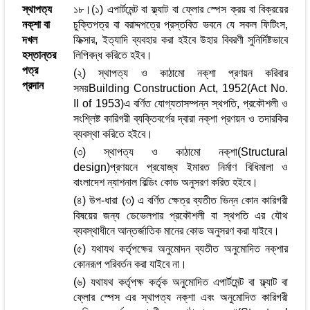
স্থাপত্য
১৮।(১) এপার্টমেন্ট বা ফ্ল্যাট বা ফ্লোর স্পেস ক্রয় বা বিক্রয়ের
নক্‌শা বা
চুক্তিপত্র বা বরাদ্দপত্রে প্রস্তবিত ভবনে যে সকল ফিটিংস,
দখল
ফিক্সার, ইত্যাদি ব্যবহার করা হইবে উহার বিবরণী সুনির্দিষ্টভাবে
হস্তান্তর
লিপিবদ্ধ করিতে হইব।
পত্র
(২) স্থাপত্য ও কাঠামো নক্‌শা প্রণয়ন করিবার
প্রদান
সময়Building Construction Act, 1952(Act No.
II of 1953)এ বর্ণিত যোগ্যতাসম্পন্ন স্থপতি, প্রকৌশলী ও
সংশ্লিষ্ট কারিগরী ব্যক্তিবর্গের দ্বারা নক্‌শা প্রণয়ন ও তদারকির
ব্যবস্থা করিতে হইবে।
(৩) স্থাপত্য ও কাঠামো নক্‌শা(Structural
design)প্রণয়নে প্রযোজ্য ইমারত নির্মাণ বিধিমালা ও
বাংলাদেশ ন্যাশনাল বিল্ডিং কোড অনুসরণ করিত হইবে।
(৪) উপ-ধারা (৩) এ বর্ণিত ক্ষেত্র ব্যতীত ভিন্ন কোন কারিগরী
বিষয়ের জন্য ডেভেলপার প্রকৌশলী বা স্থপতি এর যৌথ
ব্যবস্থাধীনে আন্তর্জাতিক মানের কোড অনুসরণ করা যাইবে।
(৫) যথাযথ কর্তৃপক্ষের অনুমোদন ব্যতীত অনুমোদিত নক্‌শার
কোনরূপ পরিবর্তন করা যাইবে না।
(৬) যথাযথ কর্তৃপক্ষ কর্তৃক অনুমোদিত এপার্টমেন্ট বা ফ্ল্যাট বা
ফ্লোর স্পেস এর স্থাপত্য নক্‌শা এবং অনুমোদিত কারিগরী