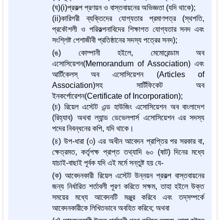
(ঘ)(i)প্রকল্প প্রণয়ন ও বাস্তবায়নের অভিজ্ঞতা (যদি থাকে);
(ii)কারিগরী ব্যক্তিদের যোগ্যতার প্রমাণপত্র (স্থপতি,
প্রকৌশলী ও পরিকল্পনাবিদের শিক্ষাগত যোগ্যতার সনদ এবং
সংশ্লিষ্ট পেশাজীবী প্রতিষ্ঠানের সদস্য পত্রের সনদ);
(ঙ) কোম্পানী হইলে, মেমোরেন্ডাম অব
এসোসিয়েশন(Memorandum of Association) এবং
আর্টিকেলস্‌ অব এসোসিয়েশন (Articles of
Association)সহ সার্টিফিকেট অব
ইনকর্পোরেশন(Certificate of Incorporation);
(চ) রিয়েল এস্টেট এন্ড হাউজিং এসোসিয়েশন অব বাংলাদেশ
(রিহ্যাব) অথবা ল্যান্ড ডেভেলপার্স এসোসিয়েশন এর সদস্য
পদের নিবন্ধনের কপি, যদি থাকে।
(৪) উপ-ধারা (৩) এর অধীন আবেদন প্রাপ্তির পর সরকার বা,
ক্ষেত্রমত, কর্তৃপক্ষ প্রাপ্ত তথ্যাদি ৬০ (ষাট) দিনের মধ্যে
যাচাই-বাছাই পূর্বক যদি এই মর্মে সন্তুষ্ট হয় যে-
(ক) আবেদনকারী রিয়েল এস্টেট উন্নয়ন প্রকল্প বাস্তবায়নের
জন্য নির্ধারিত শর্তাবলী পূরণ করিতে সক্ষম, তাহা হইলে উক্ত
সময়ের মধ্যে আবেদনটি মঞ্জুর করিবে এবং তদ্‌সম্পর্কে
আবেদনকারীকে লিখিতভাবে অবহিত করিবে; অথবা