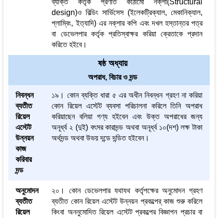
ব্যক্তি কর্তৃক প্রণীত কাঠামো নক্‌শা(Structural
design)ও বিল্ডিং সার্ভিসেস (ইলেকট্রিক্যাল, মেকানিক্যাল,
প্লাম্বিং, ইত্যাদি) এর নক্‌শার কপি এবং দখল হস্তান্তর পত্র
বা ডেভেলপার কর্তৃক প্রতিস্বাক্ষর করিয়া ক্রেতাকে প্রদান
করিতে হইবে।
ষষ্ঠ অধ্যায়
অপরাধ, বিচার ও দন্ড
নিবন্ধন
১৯। কোন ব্যক্তি ধারা ৫ এর অধীন নিবন্ধন গ্রহণ না করিয়া
ব্যতীত
কোন রিয়েল এস্টেট ব্যবসা পরিচালনা করিলে তিনি অপরাধ
রিয়েল
করিয়াছেন বলিয়া গণ্য হইবেন এবং উক্ত অপরাধের জন্য
এস্টেট
অনূর্ধ্ব ২ (দুই) বৎসর কারাদন্ড অথবা অনূর্ধ্ব ১০(দশ) লক্ষ টাকা
উন্নয়ন
অর্থদন্ড অথবা উভয় দন্ডে দন্ডিত হইবেন।
কাজ
করিবার
দন্ড
অনুমোদন
২০। কোন ডেভেলপার যথাযথ কর্তৃপক্ষের অনুমোদন গ্রহণ
ব্যতীত
ব্যতীত কোন রিয়েল এস্টেট উন্নয়ন প্রকল্পের্‌ কাজ শুরু করিলে
রিয়েল
কিংবা অননুমোদিত রিয়েল এস্টেট প্রকল্পের বিজ্ঞাপন প্রচার বা