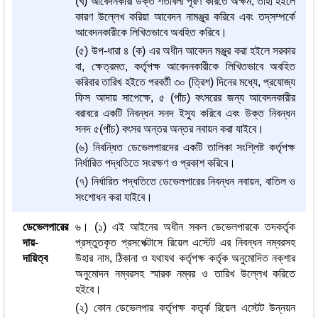
(খ) আবেদনকারী উক্ত শর্তাবলী পূরণ করিতে অক্ষম, তাহা হইলে
কারণ উল্লেখ করিয়া আবেদন নামঞ্জুর করিবে এবং তদ্‌সম্পর্কে
আবেদনকারীকে লিখিতভাবে অবহিত করিবে।
(৫) উপ-ধারা ৪ (ক) এর অধীন আবেদন মঞ্জুর করা হইলে সরকার
বা, ক্ষেত্রমত, কর্তৃপক্ষ আবেদনকারীকে লিখিতভাবে অবহিত
করিবার তারিখ হইতে পরবর্তী ৩০ (ত্রিশ) দিনের মধ্যে, প্রযোজ্য
ফিস আদায় সাপেক্ষে, ৫ (পাঁচ) বৎসরের জন্য আবেদনকারীর
বরাবরে একটি নিবন্ধন সনদ ইস্যু করিবে এবং উক্ত নিবন্ধন
সনদ ৫(পাঁচ) বৎসর অন্তর অন্তর নবায়ন করা যাইবে।
(৬) নিবন্ধিত ডেভেলপারদের একটি তালিকা সংশ্লিষ্ট কর্তৃপক্ষ
নির্ধারিত পদ্ধতিতে সংরক্ষণ ও প্রকাশ করিবে।
(৭) নির্ধারিত পদ্ধতিতে ডেভেলপারের নিবন্ধন নবায়ন, বাতিল ও
সংশোধন করা যাইবে।
ডেভেলপারের
৬। (১) এই আইনের অধীন সকল ডেভেলপারকে তদকর্তৃক
দায়-
প্রস্তুতকৃত প্রসপেক্টাসে রিয়েল এস্টেট এর নিবন্ধন নম্বরসহ
দায়িত্ব
উহার নাম, ঠিকানা ও যথাযথ কর্তৃপক্ষ কর্তৃক অনুমোদিত নক্‌শার
অনুমোদন নম্বরসহ স্মারক নম্বর ও তারিখ উল্লেখ করিতে
হইবে।
(২) কোন ডেভেলপার কর্তৃপক্ষ কতৃর্ক রিয়েল এস্টেট উন্নয়ন