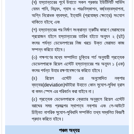
(খ) হস্তান্তরের পূর্বে উহাতে সকল প্রকার ইউটিলিটি সার্ভিস
যেমন পানি, বিদ্যুৎ, গ্যাস ও পয়ঃনিস্কাশন, বর্জ্যব্যবস্থাপনা,
অগ্নি নিরোধক ব্যবস্থা, ইত্যাদি (প্রযোজ্য ক্ষেত্রে) সংযোগ
থাকিতে হইবে; এবং
(গ) হস্তান্তরের পর নির্মাণ সংক্রান্ত ত্রুটির কারণে মেরামতের
প্রয়োজন হইলে হস্তান্তরের তারিখ হইতে অন্যূন ২ (দুই)
বৎসর পর্যন্ত ডেভেলপারের নিজ খরচে উক্ত মেরামত কাজ
সম্পন্ন করিতে হইবে।
(৩) পক্ষগণের মধ্যে সম্পাদিত চুক্তির শর্ত অনুযায়ী প্রত্যেক
ডেভেলপারকে রিয়েল এস্টেট হস্তান্তরের পর অন্যূন ১ (এক)
বৎসর পর্যন্ত উহার রক্ষণাবেক্ষণের করিতে হইবে।
(৪) রিয়েল এস্টেট এর অনুমোদিত নক্‌শার
ব্যত্যয়(deviation)ঘটাইয়া উহাতে কোন সুযোগ-সুবিধা হ্রাস
বা কমন স্পেস এর পরিবর্তন করা যাইবে না।
(৫) প্রত্যেক ডেভেলপারকে ক্রেতার অনুকূলে রিয়েল এস্টেট
বরাদ্দের সময় প্রকল্পের স্থাপত্য নক্‌শায় এবং লে-আউটে
চিহ্নিত নাগরিক সুযোগ-সুবিধাদি সম্পর্কিত তথ্য সম্বলিত বিবরণী
প্রদান করিতে হইবে।
পঞ্চম অধ্যয়