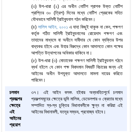
(৩) উপ-ধারা (২) এর অধীন নোটিশ প্রাপক উক্ত নোটিশ
প্রাপ্তির ৩০ (ত্রিশ) দিনের মধ্যে নোটিশ প্রেরকের সহিত
যৌথভাবে সালিসী ট্রাইব্যুনাল গঠন করিবেন।
(৪)
সালিস আইন, ২০০১
এ যাহা কিছুই থাকুক না কেন, পক্ষগণ
কর্তৃক গঠিত সালিসী ট্রাইব্যুনালের রোয়েদাদ পক্ষগণ এবং
তাহাদের মাধ্যমে বা অধীনে দাবীদার যে কোন ব্যক্তির উপর
বাধ্যকর হইবে এবং উহার বিরুদ্ধে কোন আদালতে কোন পক্ষের
আপত্তি উত্থাপনের অধিকার থাকিবে না।
(৫) উপ-ধারা (৩) মোতাবেক পক্ষগণ সালিসী ট্রাইব্যুনাল গঠনে
ব্যর্থ হইলে যে কোন পক্ষ বিবাদমান বিষয়টি বিচারের জন্য এই
আইনের অধীন উপযুক্ত আদালতে মামলা দায়ের করিতে
পারিবেন।
চলমান
৩৭। এই আইন বলবৎ হইবার অব্যবহিতপূর্বে চলমান
প্রকল্পের
প্রকল্পসমূহের ক্ষেত্রে ভূমি মালিক, ডেভেলপার ও ক্রেতার মধ্যে
ক্ষেত্রে
সম্পাদিত স্ব-স্ব চুক্তির বিধানাবলীকে ক্ষুন্ন না করিয়া এই
এই
আইনের বিধানাবলী, যতদূর সম্ভব, প্রযোজ্য হইবে।
আইনের
প্রয়োগ