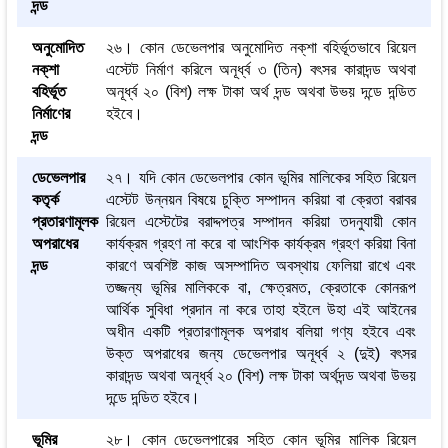
দন্ড
অনুমোদিত
২৬। কোন ডেভেলপার অনুমোদিত নক্‌শা বহির্ভূতভাবে রিয়েল
নক্‌শা
এস্টেট নির্মাণ করিলে অনূর্ধ্ব ৩ (তিন) বৎসর কারাদন্ড অথবা
বহির্ভূত
অনূর্ধ্ব ২০ (বিশ) লক্ষ টাকা অর্থ দন্ড অথবা উভয় দন্ডে দন্ডিত
নির্মাণের
হইবে।
দন্ড
ডেভেলপার
২৭। যদি কোন ডেভেলপার কোন ভূমির মালিকের সহিত রিয়েল
কতৃর্ক
এস্টেট উন্নয়ন বিষয়ে চুক্তি সম্পাদন করিয়া বা ক্রেতা বরাবর
প্রতারণামূলক
রিয়েল এস্টেটের বরাদ্দপত্র সম্পাদন করিয়া তদনুযায়ী কোন
অপরাধের
কার্যক্রম গ্রহণ না করে বা আংশিক কার্যক্রম গ্রহণ করিয়া বিনা
দন্ড
কারণে অবশিষ্ট কাজ অসম্পাদিত অবস্থায় ফেলিয়া রাখে এবং
তজ্জন্য ভূমির মালিককে বা, ক্ষেত্রমত, ক্রেতাকে কোনরূপ
আর্থিক সুবিধা প্রদান না করে তাহা হইলে উহা এই আইনের
অধীন একটি প্রতারণামূলক অপরাধ বলিয়া গণ্য হইবে এবং
উক্ত অপরাধের জন্য ডেভেলপার অনূর্ধ্ব ২ (দুই) বৎসর
কারাদন্ড অথবা অনূর্ধ্ব ২০ (বিশ) লক্ষ টাকা অর্থদন্ড অথবা উভয়
দন্ডে দন্ডিত হইবে।
ভূমির
২৮। কোন ডেভেলপারের সহিত কোন ভূমির মালিক রিয়েল