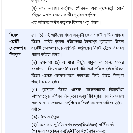
জন্য; এবং
(ঘ) নগর উন্নয়ন কর্তৃপক্ষ, পৌরসভা এবং ক্যান্টনমেন্ট বোর্ড
বহির্ভূত এলাকার জন্য জাতীয় গৃহায়ন কর্তৃপক্ষ-
এই আইনের অধীন কর্তৃপক্ষ হিসাবে গণ্য হইবে।
রিয়েল
৫। (১) এই আইনের বিধান অনুযায়ী কোন একটি নির্দিষ্ট এলাকায়
এস্টেট
রিয়েল এস্টেট ব্যবসা পরিচালনার উদ্দেশ্যে প্রত্যেক রিয়েল
ডেভেলপার
এস্টেট ডেভেলপারকে সংশ্লিষ্ট কর্তৃপক্ষের নিকট হইতে নিবন্ধন
নিবন্ধন
গ্রহণ করিতে হইবে।
(২) উপ-ধারা (১) এ যাহা কিছুই থাকুক না কেন, সমগ্র
বাংলাদেশে রিয়েল এস্টেট ব্যবসা পরিচালনা করিতে হইলে উক্ত
রিয়েল এস্টেট ডেভেলপারকে সরকারের নিকট হইতে নিবন্ধন
গ্রহণ করিতে হইবে।
(৩) প্রত্যেক রিয়েল এস্টেট ডেভেলপারকে নিম্নবর্ণিত
কাগজপত্রের কপিসহ নিবন্ধনের জন্য বিধি দ্বারা নির্ধারিত ফরমে
সরকার বা, ক্ষেত্রমত, কর্তৃপক্ষের নিকট আবেদন করিতে হইবে,
যথা :-
(ক) ট্রেড লাইসেন্স;
(খ) ট্যাক্স আইডেন্টিফিকেশন নম্বর(টিআইএন) সার্টিফিকেট;
(গ) মূল্য সংযোজন কর(VAT)রেজিস্ট্রেশন নম্বর;