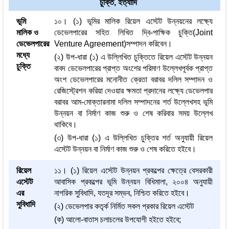
চুক্তি, ইত্যাদি
ভূমি
১০। (১) ভূমির মালিক রিয়েল এস্টেট উন্নয়নের লক্ষ্যে
মালিক ও
ডেভেলপারের সহিত লিখিত দ্বি-পাক্ষিক চুক্তি(Joint
ডেভেলপারের
Venture Agreement)সম্পাদন করিবেন।
মধ্যে
(২) উপ-ধারা (১) এ উল্লিখিত চুক্তিতে রিয়েল এস্টেট উন্নয়ন
চুক্তি
বাবদ ডেভেলপারের প্রাপ্ত অংশের পরিমাণ উল্লেখপূর্বক প্রাপ্ত
অংশ ডেভেলপারের মনোনীত ক্রেতা বরাবর দলিল সম্পাদন ও
রেজিস্ট্রেশন করিয়া দেওয়ার ক্ষমতা প্রদানের লক্ষ্যে ডেভেলপার
বরাবর আম-মোক্তারনামা দলিল সম্পাদনের শর্ত উল্লেখসহ ভূমি
উন্নয়ন বা নির্মাণ কাজ শুরু ও শেষ করিবার সময় উল্লেখ
থাকিবে।
(৩) উপ-ধারা (১) এ উল্লিখিত চুক্তির শর্ত অনুযায়ী রিয়েল
এস্টেট উন্নয়ন বা নির্মাণ কাজ শুরু ও শেষ করিতে হইবে।
রিয়েল
১১। (১) রিয়েল এস্টেট উন্নয়ন প্রকল্পের ক্ষেত্রে বেসরকারী
এস্টেট
আবাসিক প্রকল্পের ভূমি উন্নয়ন বিধিমালা, ২০০৪ অনুযায়ী
এর
নাগরিক সুবিধাদি, যতদূর সম্ভব, নিশ্চিত করিতে হইবে।
সুবিধাদি
(২) ডেভেলপার কতৃর্ক নির্মিত সকল প্রকার রিয়েল এস্টেট
(ক) আলো-বাতাস চলাচলের উপযোগী হইতে হইবে;