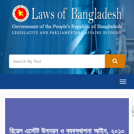
Togg
navig
রিয়েল এস্টেট উন্নয়ন ও ব্যবস্থাপনা আইন, ২০১০