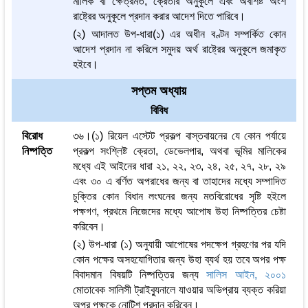
মালিক বা ক্ষেত্রমত, ক্রেতার অনুকূলে এবং অবশিষ্ট অংশ
রাষ্ট্রের অনুকূলে প্রদান করার আদেশ দিতে পারিবে।
(২) আদালত উপ-ধারা(১) এর অধীন বণ্টন সম্পর্কিত কোন
আদেশ প্রদান না করিলে সমুদয় অর্থ রাষ্ট্রের অনুকূলে জমাকৃত
হইবে।
সপ্তম অধ্যায়
বিবিধ
বিরোধ
৩৬।(১) রিয়েল এস্টেট প্রকল্প বাস্তবায়নের যে কোন পর্যায়ে
নিষ্পত্তি
প্রকল্প সংশ্লিষ্ট ক্রেতা, ডেভেলপার, অথবা ভূমির মালিকের
মধ্যে এই আইনের ধারা ২১, ২২, ২৩, ২৪, ২৫, ২৭, ২৮, ২৯
এবং ৩০ এ বর্ণিত অপরাধের জন্য বা তাহাদের মধ্যে সম্পাদিত
চুক্তির কোন বিধান লংঘনের জন্য মতবিরোধের সৃষ্টি হইলে
পক্ষগণ, প্রথমে নিজেদের মধ্যে আপোষ উহা নিষ্পত্তির চেষ্টা
করিবেন।
(২) উপ-ধারা (১) অনুযায়ী আপোষের পদক্ষেপ গ্রহণের পর যদি
কোন পক্ষের অসহযোগিতার জন্য উহা ব্যর্থ হয় তবে অপর পক্ষ
বিবাদমান বিষয়টি নিষ্পত্তির জন্য
সালিস আইন, ২০০১
মোতাবেক সালিসী ট্রাইব্যুনালে যাওয়ার অভিপ্রায় ব্যক্ত করিয়া
অপর পক্ষকে নোটিশ প্রদান করিবেন।