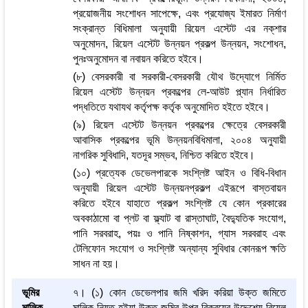
প্রয়োজনীয় সংশোধন সাপেক্ষে, এবং প্রযোজ্য ইমারত নির্মাণ
সংক্রান্ত বিধিমালা অনুযায়ী রিয়েল এস্টেট এর নক্‌শার
অনুমোদন, রিয়েল এস্টেট উন্নয়ন প্রকল্প উন্নয়ন, সংশোধন,
পুনঃঅনুমোদন বা নবায়ন করিতে হইবে।
(৮) বেসরকারী বা সরকারী-বেসরকারী যৌথ উদ্যোগে নির্মিত
রিয়েল এস্টেট উন্নয়ন প্রকল্পের লে-আউট প্ল্যান নির্ধারিত
পদ্ধতিতে যথাযথ কর্তৃপক্ষ কর্তৃক অনুমোদিত হইতে হইবে।
(৯) রিয়েল এস্টেট উন্নয়ন প্রকল্পের ক্ষেত্রে বেসরকারী
আবাসিক প্রকল্পের ভূমি উন্নয়নবিধিমালা, ২০০৪ অনুযায়ী
নাগরিক সুবিধাদি, যতদূর সম্ভব, নিশ্চিত করিতে হইবে।
(১০) প্রত্যেক ডেভেলপারকে সংশ্লিষ্ট আইন ও বিধি-বিধান
অনুযায়ী রিয়েল এস্টেট উন্নয়নপ্রকল্প এইরূপে বাস্তবায়ন
করিতে হইবে যাহাতে প্রকল্প সংশ্লিষ্ট যে কোন প্রকারের
অবকাঠামো বা প্লট বা ফ্ল্যাট বা রাস্তাঘাট, বৈদ্যুতিক সংযোগ,
পানি সরবরাহ, পয়ঃ ও পানি নিষ্কাশন, গ্যাস সরবরাহ এবং
টেলিফোন সংযোগ ও সংশ্লিষ্ট অন্যান্য সুবিধার কোনরূপ ক্ষতি
সাধন না হয়।
ভূমির
৭। (১) কোন ডেভেলপার জমি খরিদ করিয়া উক্ত জমিতে
মালিক
মালিক নিয়ত হইয়া উক্ত জমির উপর বিক্রয়ের উদ্দেশ্যে রিয়েল