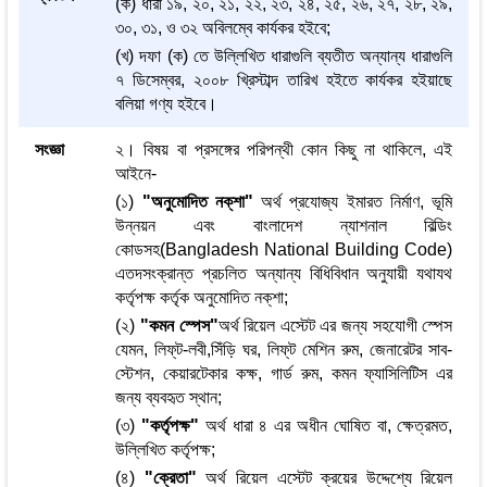
(ক) ধারা ১৯, ২০, ২১, ২২, ২৩, ২৪, ২৫, ২৬, ২৭, ২৮, ২৯,
৩০, ৩১, ও ৩২ অবিলম্বে কার্যকর হইবে;
(খ) দফা (ক) তে উল্লিখিত ধারাগুলি ব্যতীত অন্যান্য ধারাগুলি
৭ ডিসেম্বর, ২০০৮ খ্রিস্টাব্দ তারিখ হইতে কার্যকর হইয়াছে
বলিয়া গণ্য হইবে।
সংজ্ঞা
২। বিষয় বা প্রসঙ্গের পরিপন্থী কোন কিছু না থাকিলে, এই
আইনে-
(১)
"অনুমোদিত নক্‌শা"
অর্থ প্রযোজ্য ইমারত নির্মাণ, ভূমি
উন্নয়ন এবং বাংলাদেশ ন্যাশনাল বিল্ডিং
কোডসহ(Bangladesh National Building Code)
এতদসংক্রান্ত প্রচলিত অন্যান্য বিধিবিধান অনুযায়ী যথাযথ
কর্তৃপক্ষ কর্তৃক অনুমোদিত নক্‌শা;
(২)
"কমন স্পেস"
অর্থ রিয়েল এস্টেট এর জন্য সহযোগী স্পেস
যেমন, লিফ্‌ট-লবী,সিঁড়ি ঘর, লিফ্‌ট মেশিন রুম, জেনারেটর সাব-
স্টেশন, কেয়ারটেকার কক্ষ, গার্ড রুম, কমন ফ্যাসিলিটিস এর
জন্য ব্যবহৃত স্থান;
(৩)
"কর্তৃপক্ষ"
অর্থ ধারা ৪ এর অধীন ঘোষিত বা, ক্ষেত্রমত,
উল্লিখিত কর্তৃপক্ষ;
(৪)
"ক্রেতা"
অর্থ রিয়েল এস্টেট ক্রয়ের উদ্দেশ্যে রিয়েল