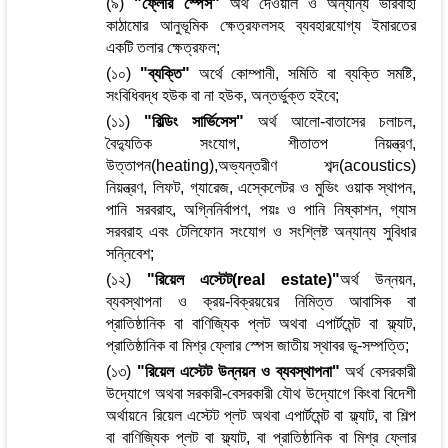
(৯)
"ফ্লোর স্পেস"
অর্থ দেওয়াল ও অন্যান্য ভারবাহী
কাঠামোর আনুভূমিক ক্ষেত্রফলসহ ব্যবহারযোগ্য ইমারতের
একটি তলার ক্ষেত্রফল;
(১০)
"ব্যক্তি"
অর্থে কোম্পানী, সমিতি বা ব্যক্তি সমষ্টি,
সংবিধিবদ্ধ হউক বা না হউক, অন্তর্ভুক্ত হইবে;
(১১)
"বিল্ডিং সার্ভিসেস"
অর্থ আলো-বাতাসের চলাচল,
বৈদ্যুতিক সংযোগ, শীতাতপ নিয়ন্ত্রণ,
উত্তাপন(heating),অভ্যন্তরীণ শব্দ(acoustics)
নিয়ন্ত্রণ, লিফট, গ্যারেজ, এস্কেলেটর ও মুভিং ওয়াক স্থাপন,
পানি সরবরাহ, অগ্নিনির্বাপণ, পয়ঃ ও পানি নিষ্কাশন, গ্যাস
সরবরাহ এবং টেলিফোন সংযোগ ও সংশ্লিষ্ট অন্যান্য সুবিধার
সন্নিবেশ;
(১২)
"রিয়েল এস্টেট(real estate)"
অর্থ উন্নয়ন,
ব্যবস্থাপনা ও ক্রয়-বিক্রয়য়ের নিমিত্ত আবাসিক বা
প্রাতিষ্ঠানিক বা বাণিজ্যিক প্লট অথবা এপার্টমেন্ট বা ফ্ল্যাট,
প্রাতিষ্ঠানিক বা মিশ্র ফ্লোর স্পেস জাতীয় স্থাবর ভূ-সম্পত্তি;
(১৩)
"রিয়েল এস্টেট উন্নয়ন ও ব্যবস্থাপনা"
অর্থ বেসরকারী
উদ্যোগে অথবা সরকারী-বেসরকারী যৌথ উদ্যোগে কিংবা বিদেশী
অর্থায়নে রিয়েল এস্টেট প্লট অথবা এপার্টমেন্ট বা ফ্ল্যাট, বা শিল্প
বা বাণিজ্যিক প্লট বা ফ্ল্যাট, বা প্রাতিষ্ঠানিক বা মিশ্র ফ্লোর