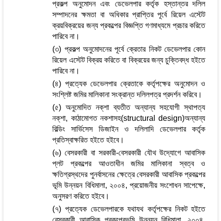
প্রকল্প অনুমোদন এবং ডেভেলপার কর্তৃক হস্তান্তর দলিল
সম্পাদনের ক্ষমতা বা অধিকার প্রাপ্তির পূর্বে রিয়েল এস্টেট
ক্রয়বিক্রয়ের জন্য প্রকল্পের বিজ্ঞপ্তি গণমাধ্যমে প্রচার করিতে
পারিবে না।
(৩) প্রকল্প অনুমোদনের পূর্বে ক্রেতার নিকট ডেভেলপার কোন
রিয়েল এস্টেট বিক্রয় করিতে বা বিক্রয়ের জন্য চুক্তিবদ্ধ হইতে
পারিবে না।
(৪) প্রত্যেক ডেভেলপার ক্রেতাকে কর্তৃপক্ষের অনুমোদন ও
সংশ্লিষ্ট জমির মালিকানা সংক্রান্ত দলিলপত্র প্রদর্শন করিবে।
(৫) অনুমোদিত নক্‌শা ব্যতীত অন্যান্য সহযোগী স্থাপত্য
নক্‌শা, কাঠামোগত নকশাসহ(structural design)অন্যান্য
বিল্ডিং সার্ভিসেস ডিজাইন ও দলিলাদি ডেভেলপার কর্তৃক
প্রতিস্বাক্ষরিত হইতে হইবে।
(৬) বেসরকারী বা সরকারী-বেসরকারী যৌথ উদ্যোগে আবাসিক
প্লট প্রকল্পের আওতাধীন জমির মালিকানা স্বত্ব ও
ক্ষতিগ্রস্থদের পুনর্বাসনের ক্ষেত্রে বেসরকারী আবাসিক প্রকল্পের
ভূমি উন্নয়ন বিধিমালা, ২০০৪, প্রয়োজনীয় সংশোধন সাপেক্ষে,
অনুসরণ করিতে হইবে।
(৭) প্রত্যেক ডেভেলপারকে যথাযথ কর্তৃপক্ষের নিকট হইতে
বেসরকারী আবাসিক প্রকল্পেরভূমি উন্নয়ন বিধিমালা, ২০০৪,