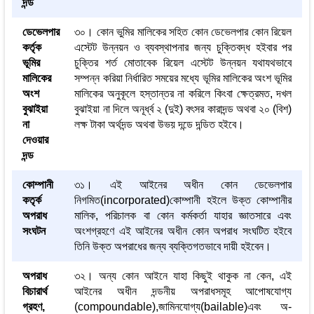
দন্ড
ডেভেলপার
৩০। কোন ভুমির মালিকের সহিত কোন ডেভেলপার কোন রিয়েল
কর্তৃক
এস্টেট উন্নয়ন ও ব্যবস্থাপনার জন্য চুক্তিবদ্ধ হইবার পর
ভূমির
চুক্তির শর্ত মোতাবেক রিয়েল এস্টেট উন্নয়ন যথাযথভাবে
মালিকের
সম্পন্ন করিয়া নির্ধারিত সময়ের মধ্যে ভূমির মালিকের অংশ ভূমির
অংশ
মালিকের অনুকূলে হস্তান্তর না করিলে কিংবা ক্ষেত্রমত, দখল
বুঝাইয়া
বুঝাইয়া না দিলে অনূর্ধ্ব ২ (দুই) বৎসর কারাদন্ড অথবা ২০ (বিশ)
না
লক্ষ টাকা অর্থদন্ড অথবা উভয় দন্ডে দন্ডিত হইবে।
দেওয়ার
দন্ড
কোম্পানী
৩১। এই আইনের অধীন কোন ডেভেলপার
কতৃর্ক
নিগমিত(incorporated)কোম্পানী হইলে উক্ত কোম্পানীর
অপরাধ
মালিক, পরিচালক বা কোন কর্মকর্তা যাহার জ্ঞাতসারে এবং
সংঘটন
অংশগ্রহণে এই আইনের অধীন কোন অপরাধ সংঘটিত হইবে
তিনি উক্ত অপরাধের জন্য ব্যক্তিগতভাবে দায়ী হইবেন।
অপরাধ
৩২। অন্য কোন আইনে যাহা কিছুই থাকুক না কেন, এই
বিচারার্থ
আইনের অধীন দন্ডনীয় অপরাধসমূহ আপোষযোগ্য
গ্রহণ,
(compoundable),জামিনযোগ্য(bailable)এবং অ-