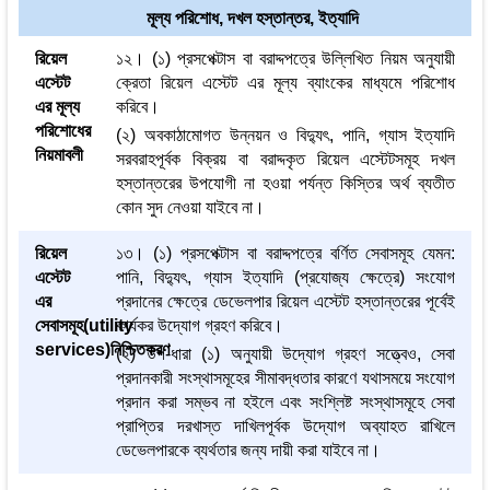
মূল্য পরিশোধ, দখল হস্তান্তর, ইত্যাদি
রিয়েল
১২। (১) প্রসপেক্টাস বা বরাদ্দপত্রে উল্লিখিত নিয়ম অনুযায়ী
এস্টেট
ক্রেতা রিয়েল এস্টেট এর মূল্য ব্যাংকের মাধ্যমে পরিশোধ
এর মূল্য
করিবে।
পরিশোধের
(২) অবকাঠামোগত উন্নয়ন ও বিদ্যুৎ, পানি, গ্যাস ইত্যাদি
নিয়মাবলী
সরবরাহপূর্বক বিক্রয় বা বরাদ্দকৃত রিয়েল এস্টেটসমূহ দখল
হস্তান্তরের উপযোগী না হওয়া পর্যন্ত কিস্তির অর্থ ব্যতীত
কোন সুদ নেওয়া যাইবে না।
রিয়েল
১৩। (১) প্রসপেক্টাস বা বরাদ্দপত্রে বর্ণিত সেবাসমূহ যেমন:
এস্টেট
পানি, বিদ্যুৎ, গ্যাস ইত্যাদি (প্রযোজ্য ক্ষেত্রে) সংযোগ
এর
প্রদানের ক্ষেত্রে ডেভেলপার রিয়েল এস্টেট হস্তান্তরের পূর্বেই
সেবাসমূহ(utility
কার্যকর উদ্যোগ গ্রহণ করিবে।
services)নিশ্চিতকরণ
(২) উপ-ধারা (১) অনুযায়ী উদ্যোগ গ্রহণ সত্ত্বেও, সেবা
প্রদানকারী সংস্থাসমূহের সীমাবদ্ধতার কারণে যথাসময়ে সংযোগ
প্রদান করা সম্ভব না হইলে এবং সংশ্লিষ্ট সংস্থাসমূহে সেবা
প্রাপ্তির দরখাস্ত দাখিলপূর্বক উদ্যোগ অব্যাহত রাখিলে
ডেভেলপারকে ব্যর্থতার জন্য দায়ী করা যাইবে না।