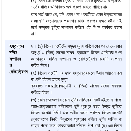
(৪) কোন ডেভেলপার ক্রেতার নিকট হইতে চুক্তিতে উল্লিখিত
শর্তের বাহিরে অতিরিক্ত অর্থ গ্রহণ করিতে পারিবে নাঃ
তবে শর্ত থাকে যে, যদি কোন পক্ষ পরবর্তীতে কোন উন্নতমানের
সরঞ্জামাদি সংযোজনের প্রস্তাব করিয়া পরস্পর সম্মত হইয়া এই
মর্মে সম্পূরক চুক্তি সম্পাদন করিলে এই বিধান কার্যকর হইবে
না।
হস্তান্তর
৯। (১) রিয়েল এস্টেটের সমুদয় মূল্য পরিশোধের পর ডেভেলপার
দলিল
অনূর্ধ্ব ৩ (তিন) মাসের মধ্যে ক্রেতাকে রিয়েল এস্টেটের দখল
সম্পাদন
হস্তান্তর, দলিল সম্পাদন ও রেজিস্ট্রেশন কার্যাদি সম্পন্ন
ও
করিয়া দিবে।
রেজিস্ট্রেশন
(২) রিয়েল এস্টেট এর দখল হস্তান্তরকালে উহার আয়তন কম
বা বেশী হইলে তাহার মূল্য
ক্রয়কৃত দর(rate)অনুযায়ী ৩ (তিন) মাসের মধ্যে সমন্বয়
করিতে হইবে।
(৩) কোন ডেভেলপার কোন ভূমির মালিকের নিকট হইতে বা পক্ষে
আম-মোক্তারনামা দলিলবলে ভূমি প্রাপ্ত হইয়া উক্ত ভূমিতে
রিয়েল এস্টেট নির্মাণ এবং তদীয় অংশে প্রাপ্ত রিয়েল এস্টেট
ক্রেতাগণের নিকট বিক্রয়ের প্রস্তাব করিলে ভূমির মালিক বা
তাহার পক্ষে আম-মোক্তারনামা দলিলে, উপ-ধারা (৪) এর বিধান