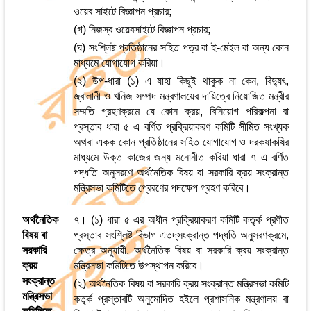
ওয়েব সাইটে বিজ্ঞাপন প্রচার;
(গ) নিজস্ব ওয়েবসাইটে বিজ্ঞাপন প্রচার;
(ঘ) সংশ্লিষ্ট প্রতিষ্ঠানের সহিত পত্র বা ই-মেইল বা অন্য কোন
মাধ্যমে যোগাযোগ করিয়া।
(২) উপ-ধারা (১) এ যাহা কিছুই থাকুক না কেন, বিদ্যুৎ,
জ্বালানী ও খনিজ সম্পদ মন্ত্রণালয়ের দায়িত্বে নিয়োজিত মন্ত্রীর
সম্মতি গ্রহণক্রমে যে কোন ক্রয়, বিনিয়োগ পরিকল্পনা বা
প্রস্তাব ধারা ৫ এ বর্ণিত প্রক্রিয়াকরণ কমিটি সীমিত সংখ্যক
অথবা একক কোন প্রতিষ্ঠানের সহিত যোগাযোগ ও দরকষাকষির
মাধ্যমে উক্ত কাজের জন্য মনোনীত করিয়া ধারা ৭ এ বর্ণিত
পদ্ধতি অনুসরণে অর্থনৈতিক বিষয় বা সরকারি ক্রয় সংক্রান্ত
মন্ত্রিসভা কমিটিতে প্রেরণের পদক্ষেপ গ্রহণ করিবে।
অর্থনৈতিক
৭। (১) ধারা ৫ এর অধীন প্রক্রিয়াকরণ কমিটি কতৃর্ক প্রণীত
বিষয় বা
প্রস্তাব সংশ্লিষ্ট বিভাগ এতদ্‌সংক্রান্ত পদ্ধতি অনুসরণক্রমে,
সরকারি
ক্ষেত্র অনুযায়ী, অর্থনৈতিক বিষয় বা সরকারি ক্রয় সংক্রান্ত
ক্রয়
মন্ত্রিসভা কমিটিতে উপস্থাপন করিবে।
সংক্রান্ত
(২) অর্থনৈতিক বিষয় বা সরকারি ক্রয় সংক্রান্ত মন্ত্রিসভা কমিটি
মন্ত্রিসভা
কতৃর্ক প্রস্তাবটি অনুমোদিত হইলে প্রশাসনিক মন্ত্রণালয় বা