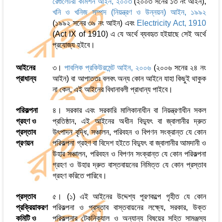
রেগুলেটরী কমিশন আইন, ২০০৩
(২০০৩ সনের ১৩ নং আইন),
খনি ও খনিজ সম্পদ (নিয়ন্ত্রণ ও উন্নয়ন) আইন, ১৯৯২
(১৯৯২ সনের ৩৯ নং আইন) এবং
Electricity Act, 1910
(Act IX of 1910) এ যে অর্থে ব্যবহৃত হইয়াছে সেই অর্থে
প্রযোজ্য হইবে।
আইনের
৩।
পাবলিক প্রকিউরমেন্ট আইন, ২০০৬
(২০০৬ সনের ২৪ নং
প্রাধান্য
আইন) বা আপাততঃ বলবৎ অন্য কোন আইনে যাহা কিছুই থাকুক
না কেন, এই আইনের বিধানাবলী প্রাধান্য পাইবে।
পরিকল্পনা
৪। সরকার এবং সরকারি মালিকানাধীন বা নিয়ন্ত্রণাধীন সকল
গ্রহণ ও
প্রতিষ্ঠান, এই আইনের অধীন বিদ্যুৎ বা জ্বালানীর দ্রুত
প্রস্তাব
উৎপাদন বৃদ্ধি, সঞ্চালন, পরিবহন ও বিপণন সংক্রান্ত যে কোন
প্রণয়ন
পরিকল্পনা গ্রহণ বা বিদেশ হইতে বিদ্যুৎ বা জ্বালানীর আমদানী ও
উহার সঞ্চালন, পরিবহন ও বিপণন সংক্রান্ত যে কোন পরিকল্পনা
গ্রহণ ও উহার দ্রুত বাস্তবায়নের নিমিত্ত যে কোন প্রস্তাব
গ্রহণ করিতে পারিবে।
প্রস্তাব
৫। (১) এই আইনের উদ্দেশ্য পূরণকল্পে গৃহীত যে কোন
প্রক্রিয়াকরণ
পরিকল্পনা ও প্রস্তাব বাস্তবায়নের লক্ষ্যে, সরকার, উক্ত
কমিটি ও
পরিকল্পনার টেকনিক্যাল ও অন্যান্য বিষয়ের সহিত সামঞ্জস্য