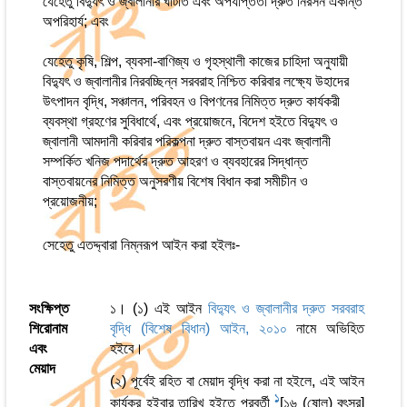
যেহেতু বিদ্যুৎ ও জ্বালানীর ঘাটতি এবং অপর্যাপ্ততা দ্রুত নিরসন একান্ত
অপরিহার্য; এবং
যেহেতু কৃষি, শিল্প, ব্যবসা-বাণিজ্য ও গৃহস্থালী কাজের চাহিদা অনুযায়ী
বিদ্যুৎ ও জ্বালানীর নিরবচ্ছিন্ন সরবরাহ নিশ্চিত করিবার লক্ষ্যে উহাদের
উৎপাদন বৃদ্ধি, সঞ্চালন, পরিবহন ও বিপণনের নিমিত্ত দ্রুত কার্যকরী
ব্যবস্থা গ্রহণের সুবিধার্থে, এবং প্রয়োজনে, বিদেশ হইতে বিদ্যুৎ ও
জ্বালানী আমদানী করিবার পরিকল্পনা দ্রুত বাস্তবায়ন এবং জ্বালানী
সম্পর্কিত খনিজ পদার্থের দ্রুত আহরণ ও ব্যবহারের সিদ্ধান্ত
বাস্তবায়নের নিমিত্ত অনুসরণীয় বিশেষ বিধান করা সমীচীন ও
প্রয়োজনীয়;
সেহেতু এতদ্দ্বারা নিম্নরূপ আইন করা হইলঃ-
সংক্ষিপ্ত
১। (১) এই আইন
বিদ্যুৎ ও জ্বালানীর দ্রুত সরবরাহ
শিরোনাম
বৃদ্ধি (বিশেষ বিধান) আইন, ২০১০
নামে অভিহিত
এবং
হইবে।
মেয়াদ
(২) পূর্বেই রহিত বা মেয়াদ বৃদ্ধি করা না হইলে, এই আইন
1
কার্যকর হইবার তারিখ হইতে পরবর্তী
[১৬ (ষোল) বৎসর]