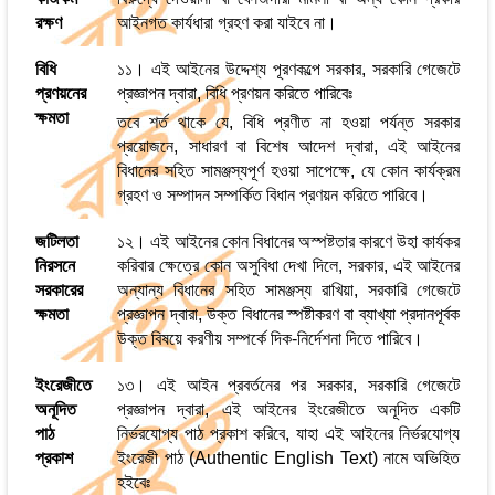
রক্ষণ
আইনগত কার্যধারা গ্রহণ করা যাইবে না।
বিধি
১১। এই আইনের উদ্দেশ্য পূরণকল্পে সরকার, সরকারি গেজেটে
প্রণয়নের
প্রজ্ঞাপন দ্বারা, বিধি প্রণয়ন করিতে পারিবেঃ
ক্ষমতা
তবে শর্ত থাকে যে, বিধি প্রণীত না হওয়া পর্যন্ত সরকার
প্রয়োজনে, সাধারণ বা বিশেষ আদেশ দ্বারা, এই আইনের
বিধানের সহিত সামঞ্জস্যপূর্ণ হওয়া সাপেক্ষে, যে কোন কার্যক্রম
গ্রহণ ও সম্পাদন সম্পর্কিত বিধান প্রণয়ন করিতে পারিবে।
জটিলতা
১২। এই আইনের কোন বিধানের অস্পষ্টতার কারণে উহা কার্যকর
নিরসনে
করিবার ক্ষেত্রে কোন অসুবিধা দেখা দিলে, সরকার, এই আইনের
সরকারের
অন্যান্য বিধানের সহিত সামঞ্জস্য রাখিয়া, সরকারি গেজেটে
ক্ষমতা
প্রজ্ঞাপন দ্বারা, উক্ত বিধানের স্পষ্টীকরণ বা ব্যাখ্যা প্রদানপূর্বক
উক্ত বিষয়ে করণীয় সম্পর্কে দিক-নির্দেশনা দিতে পারিবে।
ইংরেজীতে
১৩। এই আইন প্রবর্তনের পর সরকার, সরকারি গেজেটে
অনূদিত
প্রজ্ঞাপন দ্বারা, এই আইনের ইংরেজীতে অনূদিত একটি
পাঠ
নির্ভরযোগ্য পাঠ প্রকাশ করিবে, যাহা এই আইনের নির্ভরযোগ্য
প্রকাশ
ইংরেজী পাঠ (Authentic English Text) নামে অভিহিত
হইবেঃ