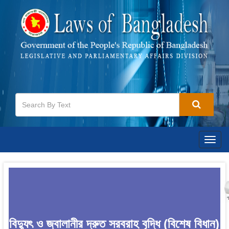
Togg
navig
বিদ্যুৎ ও জ্বালানীর দ্রুত সরবরাহ বৃদ্ধি (বিশেষ বিধান)