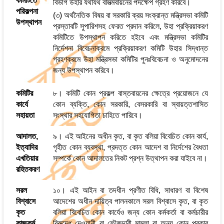
কমিটিতে
বিভাগ উহার যথাযথ বাসত্মবায়নের পদক্ষেপ গ্রহণ করিবে।
পরিকল্পনা
(৩) অর্থনৈতিক বিষয় বা সরকারি ক্রয় সংক্রান্ত মন্ত্রিসভা কমিটি
উপস্থাপন
প্রস্তাবটি সুপারিশসহ ফেরত প্রদান করিলে, উহা প্রক্রিয়াকরণ
কমিটিতে উপস্থাপন করিতে হইবে এবং মন্ত্রিসভা কমিটির
নির্দেশনা বিবেচনাক্রমে প্রক্রিয়াকরণ কমিটি উহার সিদ্ধান্ত
গ্রহণক্রমে উহা মন্ত্রিসভা কমিটির পুনঃবিবেচনা ও অনুমোদনের
জন্য উপস্থাপন করিবে।
কমিটির
৮। কমিটি কোন প্রকল্প বাস্তবায়নের ক্ষেত্রে প্রয়োজনে যে
কার্যে
কোন ব্যক্তি, কোন সরকারি, বেসরকারি বা স্বায়ত্তশাসিত
সহায়তা
সংস্থার সহযোগিতা চাহিতে পারিবে।
আদালত,
৯। এই আইনের অধীন কৃত, বা কৃত বলিয়া বিবেচিত কোন কার্য,
ইত্যাদির
গৃহীত কোন ব্যবস্থা, প্রদত্ত কোন আদেশ বা নির্দেশের বৈধতা
এখতিয়ার
সম্পর্কে কোন আদালতের নিকট প্রশ্ন উত্থাপন করা যাইবে না।
রহিতকরণ
সরল
১০। এই আইন বা তদধীন প্রণীত বিধি, সাধারণ বা বিশেষ
বিশ্বাসে
আদেশের অধীন দায়িত্ব পালনকালে সরল বিশ্বাসে কৃত, বা কৃত
কৃত
বলিয়া বিবেচিত কোন কার্যেও জন্য কোন কর্মকর্তা বা কর্মচারীর
কাজকর্ম
বিরুদ্ধে দেওয়ানী বা ফৌজদারী মামলা বা অন্য কোন প্রকার