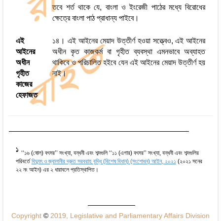
তবে শর্ত থাকে যে, বাংলা ও ইংরেজী পাঠের মধ্যে বিরোধের
ক্ষেত্রে বাংলা পাঠ প্রাধান্য পাইবে।
এই
১৪। এই আইনের মেয়াদ উত্তীর্ণ হওয়া সত্ত্বেও, এই আইনের
আইনের
অধীন কৃত কাজকর্ম বা গৃহীত ব্যবস্থা এমনভাবে অব্যাহত
অধীন
থাকিবে ও পরিচালিত হইবে যেন এই আইনের মেয়াদ উত্তীর্ণ হয়
গৃহীত
নাই।
কাজের
হেফাজত
1
‘‘১৬ (ষোল) বৎসর’’ সংখ্যা, বন্ধনী এবং শব্দগুলি ‘‘১১ (এগার) বৎসর’’ সংখ্যা, বন্ধনী এবং শব্দগুলির
পরিবর্তে
বিদ্যুৎ ও জ্বালানীর দ্রুত সরবরাহ বৃদ্ধি (বিশেষ বিধান) (সংশোধন) আইন, ২০২১
(২০২১ সনের
২২ নং আইন) এর ২ ধারাবলে প্রতিস্থাপিত।
Copyright
©
2019, Legislative and Parliamentary Affairs Division