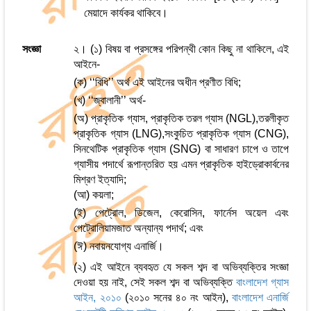
মেয়াদে কার্যকর থাকিবে।
সংজ্ঞা
২। (১) বিষয় বা প্রসঙ্গের পরিপন্থী কোন কিছু না থাকিলে, এই
আইনে-
(ক) ‘‘বিধি’’ অর্থ এই আইনের অধীন প্রণীত বিধি;
(খ) ‘‘জ্বালানী’’ অর্থ-
(অ) প্রাকৃতিক গ্যাস, প্রাকৃতিক তরল গ্যাস (NGL),তরলীকৃত
প্রাকৃতিক গ্যাস (LNG),সংকুচিত প্রাকৃতিক গ্যাস (CNG),
সিনথেটিক প্রাকৃতিক গ্যাস (SNG) বা সাধারণ চাপে ও তাপে
গ্যাসীয় পদার্থে রূপান্তরিত হয় এমন প্রাকৃতিক হাইড্রোকার্বনের
মিশ্রণ ইত্যাদি;
(আ) কয়লা;
(ই) পেট্রোল, ডিজেল, কেরোসিন, ফার্নেস অয়েল এবং
পেট্রোলিয়ামজাত অন্যান্য পদার্থ; এবং
(ঈ) নবায়নযোগ্য এনার্জি।
(২) এই আইনে ব্যবহৃত যে সকল শব্দ বা অভিব্যক্তির সংজ্ঞা
দেওয়া হয় নাই, সেই সকল শব্দ বা অভিব্যক্তি
বাংলাদেশ গ্যাস
আইন, ২০১০
(২০১০ সনের ৪০ নং আইন),
বাংলাদেশ এনার্জি