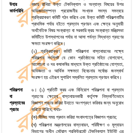
উহার
বজায় রাখিয়া উক্ত টেকনিক্যাল ও অন্যান্য বিষয়ের উপর
কার্যপরিধি
অভিজ্ঞতাসম্পন্ন প্রয়োজনীয় সংখ্যক সদস্য সমন্বয়ে
প্রক্রিয়াকরণ কমিটি গঠন করিবে এবং উক্ত কমিটি পরিকল্পনাটির
প্রাথমিক পর্যায় হইতে প্রস্তাব প্রণয়ন এবং ক্ষেত্র অনুযায়ী
অর্থনৈতিক বিষয় সংক্রান্ত বা সরকারি ক্রয় সংক্রান্ত মন্ত্রিসভা
কমিটিতে উপস্থাপনের পর্যায় না আসা পর্যন্ত সিদ্ধান্ত গ্রহণের
ক্ষমতা সংরক্ষণ করিবে।
(২) প্রক্রিয়াকরণ কমিটি পরিকল্পনা বাস্তবায়নের লক্ষ্যে
পরিকল্পনা সংশ্লিষ্ট যে কোন প্রতিষ্ঠানের সহিত যোগাযোগ,
আলোচনা ও দর কষাকষির মাধ্যমে উক্ত প্রতিষ্ঠানের যোগ্যতা,
অভিজ্ঞতা ও আর্থিক সক্ষমতা বিবেচনায় সর্বোচ্চ জনস্বার্থ
সংরক্ষণ হয় এইরূপ সুপারিশ সম্বলিত প্রস্তাব প্রণয়ন করিবে।
পরিকল্পনা
৬। (১) প্রতিটি ক্রয় এবং বিনিয়োগ পরিকল্পনা বা প্রস্তাব
বা
গ্রহণের ক্ষেত্রে বাস্তবায়নকারী কর্তৃপক্ষ নিম্নবর্ণিতভাবে
প্রস্তাবের
বিজ্ঞাপন প্রচার করিয়া উহাতে অংশগ্রহণ করিবার জন্য অনুরোধ
প্রচার
করিতে পারিবে, যথাঃ-
(ক) সীমিত সময় প্রদান করিয়া সংবাদপত্রে বিজ্ঞাপন প্রচার;
(খ) পরিকল্পনা মন্ত্রণালয়ের বাস্তবায়ন, পরিবীক্ষণ ও মূল্যায়ন
বিভাগের অধীন সেন্ট্রাল প্রকিউরমেন্ট টেকনিক্যাল ইউনিট এর