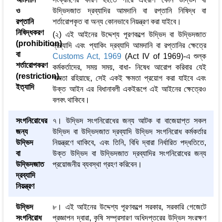
ও
উদ্ভিদজাত দ্রব্যাদির আমদানি বা রপ্তানি নিষিদ্ধ বা
রপ্তানি
শর্তারোপকৃত বা অন্য কোনভাবে নিয়ন্ত্রণ করা যাইবে।
নিষিদ্ধকরণ
(২) এই আইনের উদ্দেশ্য পূরণকল্পে উদ্ভিদ বা উদ্ভিদজাত
(prohibition)
দ্রব্যাদি এবং প্যাকিং দ্রব্যাদি আমদানি বা রপ্তানির ক্ষেত্রে
বা
Customs Act, 1969
(Act IV of 1969)-এ শুল্ক
শর্তারোপকরণ
কর্মকর্তাদের, সময় সময়, বাধা- নিষেধ আরোপ করিবার যেই
(restriction),
ক্ষমতা রহিয়াছে, সেই একই ক্ষমতা প্রয়োগ করা যাইবে এবং
ইত্যাদি
উক্ত আইন এর বিধানাবলী একইরূপে এই আইনের ক্ষেত্রেও
বলবৎ থাকিবে।
সংগনিরোধের
৭। উদ্ভিদ সংগনিরোধের জন্য আটক বা বাজেয়াপ্ত সকল
জন্য
উদ্ভিদ বা উদ্ভিদজাত দ্রব্যাদি উদ্ভিদ সংগনিরোধ কর্মকর্তার
উদ্ভিদ
নিয়ন্ত্রণে থাকিবে, এবং তিনি, বিধি দ্বারা নির্ধারিত পদ্ধতিতে,
বা
উক্ত উদ্ভিদ বা উদ্ভিদজাত দ্রব্যাদির সংগনিরোধের জন্য
উদ্ভিদজাত
প্রয়োজনীয় ব্যবস্থা গ্রহণ করিবেন।
দ্রব্যাদি
নিয়ন্ত্রণ
উদ্ভিদ
৮। এই আইনের উদ্দেশ্য পূরণকল্পে সরকার, সরকারি গেজেটে
সংগনিরোধ
প্রজ্ঞাপন দ্বারা, কৃষি সম্প্রসারণ অধিদপ্তরের উদ্ভিদ সংরক্ষণ