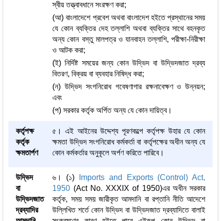
স্বীয় তত্ত্বাবধানে সংরক্ষণ করা;
(আ) বাংলাদেশে প্রবেশ অথবা বাংলাদেশ হইতে প্রস্থানের সময়
যে কোন ব্যক্তির দেহ তল্লাশি অথবা ব্যক্তির সাথে বহনকৃত
অন্য কোন বস্তু মালপত্র ও যানবাহন তল্লাশি, পরীক্ষা-নিরীক্ষা
ও আটক করা;
(ই) নির্দিষ্ট সময়ের জন্য কোন উদ্ভিদ বা উদ্ভিদজাত দ্রব্য
বিতরণ, বিক্রয় বা ব্যবহার নিষিদ্ধ করা;
(ন) উদ্ভিদ সংগনিরোধ গবেষণাগার রক্ষনাবেক্ষণ ও উন্নয়ন;
এবং
(প) সরকার কর্তৃক অর্পিত অন্য যে কোন দায়িত্ব।
কর্তৃপক্ষ
৫। এই আইনের উদ্দেশ্য পূরণকল্পে কর্তৃপক্ষ উহার যে কোন
কর্তৃক
ক্ষমতা উদ্ভিদ সংগনিরোধ কর্মকর্তা বা কর্তৃপক্ষের অধীন অন্য যে
ক্ষমতার্পণ
কোন কর্মকর্তার অনুকূলে অর্পণ করিতে পারিবে।
উদ্ভিদ
৬। (১)
Imports and Exports (Control) Act,
বা
1950
(Act No. XXXIX of 1950)এর অধীন সরকার
উদ্ভিদজাত
কর্তৃক, সময় সময় জারীকৃত আমদানি বা রপ্তানি নীতি আদেশে
দ্রব্যাদির
উল্লিখিত শর্তে কোন উদ্ভিদ বা উদ্ভিদজাত দ্রব্যাদিতে বালাই
আমদানি
সংক্রমণের কারণ হইতে পারে এইরূপ কোন উদ্ভিদ বা