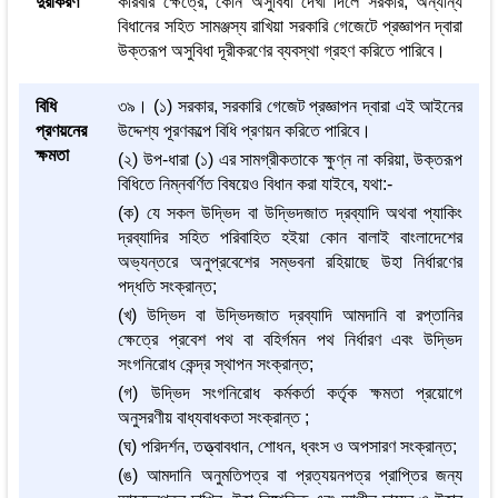
দুরীকরণ
করিবার ক্ষেত্রে, কোন অসুবিধা দেখা দিলে সরকার, অন্যান্য
বিধানের সহিত সামঞ্জস্য রাখিয়া সরকারি গেজেটে প্রজ্ঞাপন দ্বারা
উক্তরূপ অসুবিধা দূরীকরণের ব্যবস্থা গ্রহণ করিতে পারিবে।
বিধি
৩৯। (১) সরকার, সরকারি গেজেট প্রজ্ঞাপন দ্বারা এই আইনের
প্রণয়নের
উদ্দেশ্য পূরণকল্পে বিধি প্রণয়ন করিতে পারিবে।
ক্ষমতা
(২) উপ-ধারা (১) এর সামগ্রীকতাকে ক্ষুণ্ন না করিয়া, উক্তরূপ
বিধিতে নিম্নবর্ণিত বিষয়েও বিধান করা যাইবে, যথা:-
(ক) যে সকল উদ্ভিদ বা উদ্ভিদজাত দ্রব্যাদি অথবা প্যাকিং
দ্রব্যাদির সহিত পরিবাহিত হইয়া কোন বালাই বাংলাদেশের
অভ্যন্তরে অনুপ্রবেশের সম্ভবনা রহিয়াছে উহা নির্ধারণের
পদ্ধতি সংক্রান্ত;
(খ) উদ্ভিদ বা উদ্ভিদজাত দ্রব্যাদি আমদানি বা রপ্তানির
ক্ষেত্রে প্রবেশ পথ বা বহির্গমন পথ নির্ধারণ এবং উদ্ভিদ
সংগনিরোধ কেন্দ্র স্থাপন সংক্রান্ত;
(গ) উদ্ভিদ সংগনিরোধ কর্মকর্তা কর্তৃক ক্ষমতা প্রয়োগে
অনুসরণীয় বাধ্যবাধকতা সংক্রান্ত ;
(ঘ) পরিদর্শন, তত্ত্বাবধান, শোধন, ধ্বংস ও অপসারণ সংক্রান্ত;
(ঙ) আমদানি অনুমতিপত্র বা প্রত্যয়নপত্র প্রাপ্তির জন্য