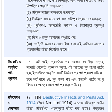
আবেদনপত্র দাখিল, উহা নিষ্পত্তি এবং আপীল দায়ের ও উহার
নিষ্পত্তির পদ্ধতি সংক্রান্ত ;
(চ) উদ্ভিদ স্বাস্থ্য সনদপত্র সংক্রান্ত;
(ছ) নিয়ন্ত্রিত এলাকা ঘোষণা এবং ক্ষতিপূরণ প্রদান সংক্রান্ত;
(জ) প্রশিক্ষণ, ল্যাবরেটরী স্থাপন ও নিরাপত্তা ব্যবস্থা
সংক্রান্ত;
(ঝ) ফিস ও মাসুল আদায়ের পদ্ধতি; এবং
(ঞ) সংশ্লিষ্ট অন্য যে কোন বিষয় যাহা এই আইনের আওতায়
প্রয়োজনীয় বলিয়া বিবেচিত হইবে।
ইংরেজীতে
৪০। এই আইন প্রবর্তনের পর সরকার, যথাশীঘ্র সম্ভব,
অনূদিত
সরকারি গেজেটে প্রজ্ঞাপন দ্বারা, এই আইনের মূল বাংলা পাঠের
পাঠ
হুবহু ইংরেজীতে অনূদিত একটি নির্ভরযোগ্য পাঠ প্রকাশ করিবেঃ
প্রকাশ
তবে শর্ত থাকে যে, মূল বাংলা পাঠ এবং ইংরেজী পাঠের মধ্যে
বিরোধের ক্ষেত্রে বাংলা পাঠ প্রাধান্য পাইবে।
রহিতকরণ
৪১। The
Destructive Insects and Pests Act,
ও
1914
(Act No. II of 1914) অত:পর রহিতকৃত আইন
হেফাজত
বলিয়া উল্লিখিত, এতদ্‌দ্বারা রহিত করা হইল। উক্তরূপ