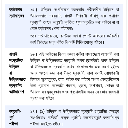
কন্টেইনার
১৫। উদ্ভিদ সংগনিরোধ কর্মকর্তার পরীক্ষাধীন উদ্ভিদ বা
স্থানান্তর
উদ্ভিদজাত দ্রব্যাদি, বালাই, উপকারী জীবাণু এবং প্যাকিং
দ্রব্যাদি তাহার অনুমতি ব্যতিত স্থানান্তরিত করা যাইবে না বা
কোন কন্টেইনার খোলা যাইবেনাঃ
তবে শর্ত থাকে যে, কাস্টমস্ অথবা পোস্ট অফিসের কর্মকর্তার
কার্য নির্বাহের জন্য বর্ণিত বিধানটি শিথিলযোগ্য হইবে।
বালাই
১৬। এই আইনের বিধান লঙ্ঘন করিয়া বাংলাদেশে আমদানি করা
সংক্রমিত
উদ্ভিদ বা উদ্ভিদজাত দ্রব্যাদি অথবা ট্রানজিটে থাকা উদ্ভিদ
উদ্ভিদ
বা উদ্ভিদজাত দ্রব্যাদি অথবা বাংলাদেশের এক অংশ হইতে
বা
অন্য অংশে বহন করা উক্ত দ্রব্যাদি, যাহা বালাই পোষণকারী
উদ্ভিদজাত
হিসাবে সন্দেহযুক্ত, তাহা আটক করা যাইবে অথবা ক্ষেত্রবিশেষে
দ্রব্যাদির
উহা প্রবেশে অসম্মতি প্রদান, ধ্বংস, অপসারণ, শোধন বা
আটকাদেশ
উদ্ভিদ স্বাস্থ্যসুরক্ষার জন্য প্রয়োজনীয় অন্য যে কোন ব্যবস্থা
গ্রহণ করা যাইবে।
রপ্তানি-
১৭। (১) উদ্ভিদ বা উদ্ভিদজাত দ্রব্যাদি রপ্তানির ক্ষেত্রে
পূর্ব
সংগনিরোধ কর্মকর্তা কর্তৃক প্রতিটি কনসাইনমেন্ট রপ্তানি-পূর্ব
পরীক্ষা
পরীক্ষা করাইতে হইবে।