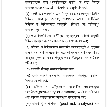
কনসাইনমেন্ট, যাহা প্রাসঙ্গিকভাবে বালাই এর বাহন হিসাবে
ব্যবহৃত হইতে পারে, তাহা পরিদর্শন ও তত্ত্বাবধান করা;
(ঘ) বালাই এর প্রাদুর্ভাব এবং বিস্তার রোধের লক্ষ্যে বর্ধনশীল
উদ্ভিদ, আবাদকৃত এলাকা, গুদামজাত অথবা ট্রানজিটরত
উদ্ভিদ বা উদ্ভিদজাত দ্রব্যাদি পরিদর্শন এবং আইনানুগ
ব্যবস্থা গ্রহণ করা ;
(ঙ) আমদানিকারি দেশের উদ্ভিদ স্বাস্থ্যসুরক্ষা চাহিদা অনুযায়ী
উদ্ভিদস্বাস্থ্য সনদপত্র প্রদানের ব্যবস্থা গ্রহণ করা;
(চ) উদ্ভিদ বা উদ্ভিদজাত দ্রব্যাদির কনসাইনমেন্ট ও ইহাদের
কনটেইনার, প্যাকিং দ্রব্যাদি, সংরক্ষণ স্থান অথবা বাহন বালাই
আক্রমণমুক্ত বা সংক্রামণযুক্ত করার নিমিত্ত শোধন কার্যক্রম
পরিচালনা;
(ছ) উপকারী জীবাণুর প্রবর্তন নিয়ন্ত্রণ করা;
(জ) কোন একটি সংক্রমিত এলাকাকে ‘‘নিয়ন্ত্রিত এলাকা’’
হিসাবে ঘোষণা করা;
(ঝ) উদ্ভিদ বা উদ্ভিদজাত দ্রব্যাদির প্রবেশোত্তর
সংগনিরোধ(post-entry quarantine) কার্যক্রম পরিচালনা
এবং উদ্ভিদ স্বাস্থ্যসুরক্ষা ব্যবস্থাদি বাস্তবায়ন করা;
(ঞ) বালাই ঝুঁকি বিশ্লেষণ (pest risk analysis) এবং