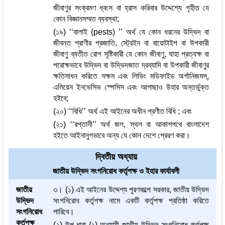
জীবাণুর সংক্রমণ ধ্বংস বা হ্রাস করিবার উদ্দেশ্যে গৃহীত যে
কোন বিজ্ঞানসম্মত ব্যবস্থা;
(১৯) ‘‘বালাই (pests) ’’ অর্থ যে কোন ধরনের উদ্ভিদ বা
জীবন্ত প্রাণীর প্রজাতি, স্ট্রেইন বা বায়োটাইপ বা উপকারী
জীবাণু ব্যতীত রোগ সৃষ্টিকারী যে কোন জীবাণু, যাহা প্রত্যক্ষ বা
পরোক্ষভাবে উদ্ভিদ বা উদ্ভিদজাত দ্রব্যাদি বা উপকারী জীবাণুর
ক্ষতিসাধন করিতে সক্ষম এবং লিভিং মডিফাইড অর্গানিজমস্,
এলিয়েন ইনভেসিভ স্পেসিস এবং আগাছাও উহার অন্তর্ভুক্ত
হইবে;
(২০) ‘‘বিধি’’ অর্থ এই আইনের অধীন প্রণীত বিধি ; এবং
(২১) ‘‘রপ্তানী’’ অর্থ জল, স্থল বা আকাশপথে বাংলাদেশ
হইতে আইনানুগভাবে অন্য যে কোন দেশে প্রেরণ করা।
দ্বিতীয় অধ্যায়
জাতীয় উদ্ভিদ সংগনিরোধ কর্তৃপক্ষ ও ইহার কার্যাবলী
জাতীয়
৩। (১) এই আইনের উদ্দেশ্য পূরণকল্পে সরকার, জাতীয় উদ্ভিদ
উদ্ভিদ
সংগনিরোধ কর্তৃপক্ষ নামে একটি কর্তৃপক্ষ প্রতিষ্ঠা করিতে
সংগনিরোধ
পারিবে।
কর্তৃপক্ষ
(২) উপ-ধারা (১) অনুযায়ী জাতীয় উদ্ভিদ সংগনিরোধ কর্তৃপক্ষ