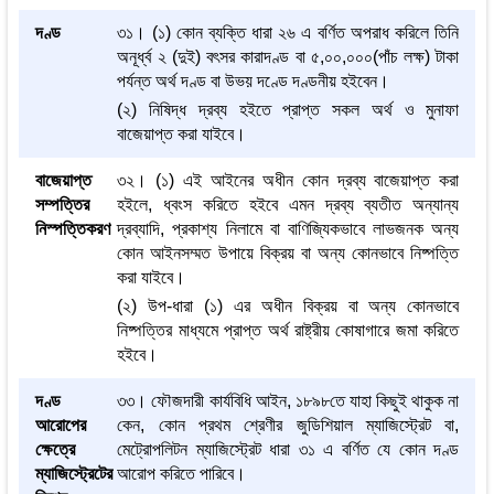
দণ্ড
৩১। (১) কোন ব্যক্তি ধারা ২৬ এ বর্ণিত অপরাধ করিলে তিনি
অনূর্ধ্ব ২ (দুই) বৎসর কারাদণ্ড বা ৫,০০,০০০(পাঁচ লক্ষ) টাকা
পর্যন্ত অর্থ দণ্ড বা উভয় দণ্ডে দণ্ডনীয় হইবেন।
(২) নিষিদ্ধ দ্রব্য হইতে প্রাপ্ত সকল অর্থ ও মুনাফা
বাজেয়াপ্ত করা যাইবে।
বাজেয়াপ্ত
৩২। (১) এই আইনের অধীন কোন দ্রব্য বাজেয়াপ্ত করা
সম্পত্তির
হইলে, ধ্বংস করিতে হইবে এমন দ্রব্য ব্যতীত অন্যান্য
নিস্পত্তিকরণ
দ্রব্যাদি, প্রকাশ্য নিলামে বা বাণিজ্যিকভাবে লাভজনক অন্য
কোন আইনসম্মত উপায়ে বিক্রয় বা অন্য কোনভাবে নিষ্পত্তি
করা যাইবে।
(২) উপ-ধারা (১) এর অধীন বিক্রয় বা অন্য কোনভাবে
নিষ্পত্তির মাধ্যমে প্রাপ্ত অর্থ রাষ্ট্রীয় কোষাগারে জমা করিতে
হইবে।
দণ্ড
৩৩। ফৌজদারী কার্যবিধি আইন, ১৮৯৮তে যাহা কিছুই থাকুক না
আরোপের
কেন, কোন প্রথম শ্রেণীর জুডিশিয়াল ম্যাজিস্ট্রেট বা,
ক্ষেত্রে
মেট্রোপলিটন ম্যাজিস্ট্রেট ধারা ৩১ এ বর্ণিত যে কোন দণ্ড
ম্যাজিস্ট্রেটের
আরোপ করিতে পারিবে।