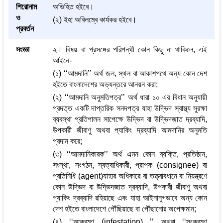
শিরোনাম
অভিহিত হইবে।
ও
(২) ইহা অবিলম্বে কার্যকর হইবে।
প্রবর্তন
সংজ্ঞা
২। বিষয় বা প্রসঙ্গের পরিপন্থী কোন কিছু না থাকিলে, এই
আইনে-
(১) ‘‘আমদানি’’ অর্থ জল, স্থল বা আকাশপথে অন্য কোন দেশ
হইতে বাংলাদেশের অভ্যন্তরে আনয়ন করা;
(২) ‘‘আমদানি অনুমতিপত্র’’ অর্থ ধারা ১০ এর বিধান অনুযায়ী
প্রদত্ত একটি দাপ্তরিক সনদপত্র যাহা উদ্ভিদ স্বাস্থ্য সুরক্ষা
ব্যবস্থা প্রতিপালন সাপেক্ষে উদ্ভিদ বা উদ্ভিদজাত দ্রব্যাদি,
উপকারী জীবাণু অথবা প্যাকিং দ্রব্যাদি আমদানির অনুমতি
প্রদান করে;
(৩) ‘‘আমদানিকারক’’ অর্থ এমন কোন ব্যক্তি, প্রতিষ্ঠান,
সংস্থা, সংগঠন, স্বত্বাধিকারী, প্রাপক (consignee) বা
প্রতিনিধি (agent)যাহার অধিকারে বা তত্ত্বাবধানে বা নিয়ন্ত্রণে
কোন উদ্ভিদ বা উদ্ভিদজাত দ্রব্যাদি, উপকারী জীবাণু অথবা
প্যাকিং দ্রব্যাদি রহিয়াছে এবং যাহা আইনানুগভাবে অন্য কোন
দেশ হইতে বাংলাদেশে পৌঁছিয়াছে বা পৌঁছানোর অপেক্ষমান;
(৪) ‘‘আক্রমণ (infestation) ’’ অথবা ‘‘সংক্রমণ