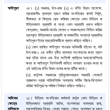
ক্ষতিপূরণ
২৪। (১) সরকার, উপ-ধারা (২) এ বর্ণিত বিধান সাপেক্ষে,
প্রয়োজনীয় ব্যবস্থা গ্রহণ করিয়া সংগনিরোধ বালাই নির্মূল,
সীমাবদ্ধ বা বিস্তার রোধ করিবার ক্ষেত্রে কোন উদ্ভিদ বা
উদ্ভিদজাত দ্রব্যাদি বা অন্য কোন দ্রব্যাদি ধ্বংস করিলে
ক্ষেত্রমত, সরকারি অর্থের যোগান ও সহজলভ্যতা নিশ্চিত করিয়া
ধ্বংসকৃত উদ্ভিদজাত দ্রব্যাদি বা সমজাতীয় অন্যান্য দ্রব্যাদির
ক্ষতিপূরণ উহার স্বত্বাধিকারীকে প্রদান করিতে পারিবে।
(২) কোন ব্যক্তি ক্ষতিপূরণ পাওয়ার অধিকারী হইবেন না, যদি
উপ-ধারা-১ এর অধীন গৃহীত ব্যবস্থা সংশোধনের জন্য গ্রহণ
করা হইয়া থাকে এবং উহা সংশ্লিষ্ট ব্যক্তির অমনোযোগিতার
জন্য বা আইনানুগ নির্দেশাবলী মানিতে অপারগ হওয়ার জন্য বা
এই আইনের বর্ণিত বিধান ভঙ্গের জন্য ঘটিয়া থাকে।
(৩) কর্তৃপক্ষ সরকারের পৃর্বানুমোদনক্রমে সরকারি গেজেটে
প্রজ্ঞাপন দ্বারা পারিপার্শ্বিক অবস্থার সার্বিক বিচার-বিশ্লেষণ
করিয়া ক্ষতিপূরণের পরিমাণ নির্ধারণ করিতে পারিবে।
আটকের
২৫। উদ্ভিদ সংগনিরোধ কর্মকর্তা কর্তৃক কোন উদ্ভিদ বা
ক্ষেত্রে
উদ্ভিদজাত দ্রব্যাদি আটক, অপেক্ষারত অবস্থায় রাখা,
মালিককে
প্রবেশাধিকার নিষেধ, ফেরত প্রদান, শোধন, অপসারণ বা ধ্বংস