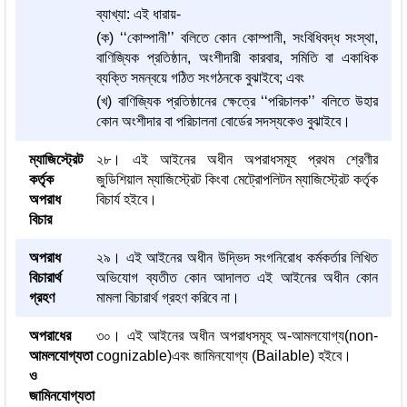
ব্যাখ্যা: এই ধারায়-
(ক) ‘‘কোম্পানী’’ বলিতে কোন কোম্পানী, সংবিধিবদ্ধ সংস্থা,
বাণিজ্যিক প্রতিষ্ঠান, অংশীদারী কারবার, সমিতি বা একাধিক
ব্যক্তি সমন্বয়ে গঠিত সংগঠনকে বুঝাইবে; এবং
(খ) বাণিজ্যিক প্রতিষ্ঠানের ক্ষেত্রে ‘‘পরিচালক’’ বলিতে উহার
কোন অংশীদার বা পরিচালনা বোর্ডের সদস্যকেও বুঝাইবে।
ম্যাজিস্ট্রেট
২৮। এই আইনের অধীন অপরাধসমূহ প্রথম শ্রেণীর
কর্তৃক
জুডিশিয়াল ম্যাজিস্ট্রেট কিংবা মেট্রোপলিটন ম্যাজিস্ট্রেট কর্তৃক
অপরাধ
বিচার্য হইবে।
বিচার
অপরাধ
২৯। এই আইনের অধীন উদ্ভিদ সংগনিরোধ কর্মকর্তার লিখিত
বিচারার্থ
অভিযোগ ব্যতীত কোন আদালত এই আইনের অধীন কোন
গ্রহণ
মামলা বিচারার্থ গ্রহণ করিবে না।
অপরাধের
৩০। এই আইনের অধীন অপরাধসমূহ অ-আমলযোগ্য(non-
আমলযোগ্যতা
cognizable)এবং জামিনযোগ্য (Bailable) হইবে।
ও
জামিনযোগ্যতা