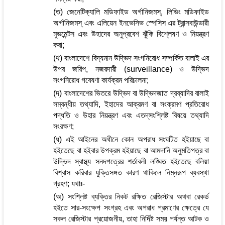
(ত) জেনেটিক্যালি মডিফাইড অর্গানিজমস্, লিভিং মডিফাইড
অর্গানিজমস্ এবং এলিয়েন ইনভেসিভ স্পেসিস এর ট্রান্সবাউন্ডারী
মুভমেন্টস এবং উহাদের অনুপ্রবেশ ঝুঁকি বিশ্লেষণ ও নিয়ন্ত্রণ
করা;
(থ) বাংলাদেশে বিদ্যমান উদ্ভিদ সংগনিরোধ সম্পর্কিত বালাই এর
উপর জরিপ, নজরদারী (surveillance) ও উদ্ভিদ
সংগনিরোধ গবেষণা কার্যক্রম পরিচালনা;
(দ) বাংলাদেশের ভিতরে উদ্ভিদ বা উদ্ভিদজাত দ্রব্যাদির বালাই
সম্বন্ধীয় তথ্যাদি, ইহাদের আক্রমণ বা সংক্রমণ প্রতিরোধ
পদ্ধতি ও উহার নিয়ন্ত্রণ এবং এতদ্‌সংশ্লিষ্ট বিষয়ে তথ্যাদি
সংরক্ষণ;
(ধ) এই আইনের অধীনে কোন অপরাধ সংঘটিত হইয়াছে বা
হইতেছে বা হইবার উপক্রম হইয়াছে বা আমদানি অনুমতিপত্র বা
উদ্ভিদ স্বাস্থ্য সনদপত্রের শর্তাবলী লঙ্ঘিত হইতেছে বলিয়া
বিশ্বাস করিবার যুক্তিসঙ্গত কারণ থাকিলে নিম্নরূপ ব্যবস্থা
গ্রহণ; যথাঃ-
(অ) সংশ্লিষ্ট ব্যক্তির নিকট রক্ষিত রেজিস্টার অথবা রেকর্ড
হইতে সার-সংক্ষেপ সংগ্রহ এবং অপরাধ প্রমাণের ক্ষেত্রে যে
সকল রেজিস্টার প্রয়োজনীয়, তাহা নির্দিষ্ট সময় পর্যন্ত আটক ও