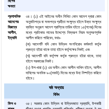
বিশেষ
ক্ষমতা
প্রশাসনিক
৩৪। (১) এই আইনের অধীন লিখিত কোন আদেশ দ্বারা কোন
আদেশের
অনুমতিপত্র বা সনদপত্র গ্রহীতা সংক্ষুদ্ধ হইলে উক্ত সংক্ষুদ্ধ
বিরুদ্ধে
ব্যক্তি অনুরূপ আদেশ প্রাপ্তির তারিখ হইতে ১৫(পনের) দিনের
আপীল,
মধ্যে প্রতিকার লাভের উদ্দেশ্যে নিম্নরূপ নিয়ম অনুসরণপূর্বক
ইত্যাদি
আপীল করিতে পারিবেন, যথাঃ-
(ক) আদেশটি যদি কোন উদ্ভিদ সংগনিরোধ কর্মকর্তা কর্তৃক
প্রদত্ত হইয়া থাকে তাহা হইলে কর্তৃপক্ষের নিকট; এবং
(খ) আদেশটি যদি কর্তৃপক্ষ কর্তৃক প্রদত্ত হইয়া থাকে, তাহা
হইলে সরকারের নিকট।
(২) উপ-ধারা (১) এর অধীন কোন আপীল দাখিল হইলে, আপীল
দাখিলের অনধিক ৯০(নববই) দিনের মধ্যে উহা নিষ্পত্তি করিতে
হইবে।
ষষ্ঠ অধ্যায়
বিবিধ
ফিস ও
৩৫। সরকার কোন উদ্ভিদ বা উদ্ভিদজাত দ্রব্যাদি, উপকারী
মাসুল
জীবাণু অথবা প্যাকিং দ্রব্যাদি পরিদর্শন, পরীক্ষণ অথবা ঐ সব