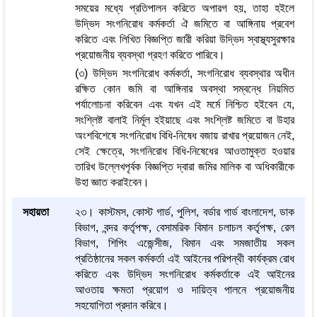
সময়ের মধ্যে প্রতিপালন করিতে অপারগ হয়, তাহা হইলে
উদ্ভিদ সংগনিরোধ কর্মকর্তা ঐ জমিতে বা আঙ্গিনায় প্রবেশ
করিতে এবং লিখিত বিজ্ঞপ্তি জারী করিয়া উদ্ভিদ স্বাস্থ্যসুরক্ষার
প্রয়োজনীয় ব্যবস্থা গ্রহণ করিতে পারিবে।
(৩) উদ্ভিদ সংগনিরোধ কর্মকর্তা, সংগনিরোধ ব্যবস্থার অধীন
রক্ষিত কোন জমি বা আঙ্গিনার অবস্থা সম্বন্ধে নিয়মিত
পর্যালোচনা করিবেন এবং যখন এই মর্মে নিশ্চিত হইবেন যে,
সংশ্লিষ্ট বালাই নির্মূল হইয়াছে এবং সংশ্লিষ্ট জমিতে বা উহার
অংশবিশেষে সংগনিরোধ বিধি-নিষেধ বজায় রাখার প্রয়োজন নেই,
সেই ক্ষেত্রে, সংগনিরোধ বিধি-নিষেধের আওতামুক্ত হওয়ার
তারিখ উল্লেখপৃর্বক বিজ্ঞপ্তি দ্বারা জমির মালিক বা অধিকারীকে
উহা জ্ঞাত করাইবেন।
সহায়তা
২৩। কাস্টমস, কোস্ট গার্ড, পুলিশ, বর্ডার গার্ড বাংলাদেশ, ডাক
বিভাগ, বন্দর কর্তৃপক্ষ, বেসামরিক বিমান চলাচল কর্তৃপক্ষ, রেল
বিভাগ, শিপিং এজেন্সীজ, বিমান এবং সমজাতীয় সকল
প্রতিষ্ঠানের সকল কর্মকর্তা এই আইনের পরিপন্থী কার্যক্রম রোধ
করিতে এবং উদ্ভিদ সংগনিরোধ কর্মকর্তাকে এই আইনের
আওতায় ক্ষমতা প্রয়োগ ও দায়িত্ব পালনে প্রয়োজনীয়
সহযোগিতা প্রদান করিবে।