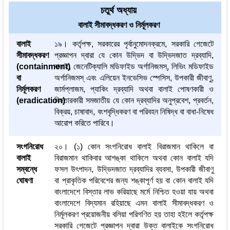
চতুর্থ অধ্যায়
বালাই সীমাবদ্ধকরণ ও নির্মূলকরণ
বালাই
১৯। কর্তৃপক্ষ, সরকারের পৃর্বানুমোদনক্রমে, সরকারি গেজেটে
সীমাবদ্ধকরণ
প্রজ্ঞাপন দ্বারা যে কোন উদ্ভিদ বা উদ্ভিদজাত দ্রব্যাদি,
(containment)
বালাই, জেনেটিক্যালি মডিফাইড অর্গানিজমস্, লিভিং মডিফাইড
বা
অর্গানিজমস্ এবং এলিয়েন ইনভেসিভ স্পেসিস, উপকারী জীবাণু,
নির্মূলকরণ
জার্মপ্লাজম, প্যাকিং দ্রব্যাদি অথবা বালাই পোষণকারী ও
(eradication)
বিস্তারকারী সমজাতীয় যে কোন দ্রব্যাদির অনুপ্রবেশ, প্রবর্তন,
বিক্রয়, চাষাবাদ, বংশবৃদ্ধিকরণ বা পরিবহন নিষিদ্ধ বা বাধা-নিষেধ
আরোপ করিতে পারিবে।
সংগনিরোধ
২০। (১) কোন সংগনিরোধ বালাই বিরাজমান থাকিলে বা
বালাই
বিরাজমান থাকিবার আশঙ্কা থাকিলে অথবা কোন বালাই যদি
সম্বন্ধে
ফসল উৎপাদন, উদ্ভিদজাত দ্রব্যাদির ব্যবসা, উপকারী জীবাণু
ঘোষণা
বা প্রাকৃতিক পরিবেশের জন্য শঙ্কাপূর্ণ হয় বা কোন বালাই যদি
বাংলাদেশে বিস্তার লাভ করিয়াছে মর্মে নিশ্চিত হওয়া যায় অথবা
বাংলাদেশে বিদ্যমান রহিয়াছে এমন বালাই সীমাবদ্ধকরণ ও
নির্মূলকরণ প্রয়োজনীয় বলিয়া পরিগণিত হয় তাহা হইলে কর্তৃপক্ষ
সরকারি গেজেটে প্রজ্ঞাপন দ্বারা উক্ত বালাইকে সংগনিরোধ