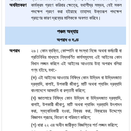
অবহিতকরণ
কার্যক্রম গ্রহণ করিবার ক্ষেত্রে, যথাশীঘ্র সম্ভব, যেই সকল
পদক্ষেপ গ্রহণ করা হইয়াছে তাহাসহ উক্তরূপ পদক্ষেপ
গ্রহণের কারণ দ্রব্যের মালিককে অবগত করিবে।
পঞ্চম অধ্যায়
অপরাধ ও দণ্ড
অপরাধ
২৬। কোন ব্যক্তি, কোম্পানি বা সংস্থা নিজে অথবা কর্মচারী বা
প্রতিনিধির মাধ্যমে নিম্নবর্ণিত কার্যসমূহসহ এই আইনের কোন
বিধান লঙ্ঘন করিলে এই আইনের আওতায় উহা অপরাধ বলিয়া
গণ্য হইবে, যথা:-
(ক) এই আইনের আওতায় নিষিদ্ধ কোন উদ্ভিদ বা উদ্ভিদজাত
দ্রব্যাদি, বালাই, উপকারী জীবাণু, মাটি অথবা প্যাকিং দ্রব্যাদি
বাংলাদেশে আমদানি বা রপ্তানী করিলে;
(খ) জ্ঞাতসারে নিষিদ্ধ কোন উদ্ভিদ বা উদ্ভিদজাত দ্রব্যাদি,
বালাই, উপকারী জীবাণু, মাটি অথবা প্যাকিং দ্রব্যাদি উৎপাদন
করা, স্বত্বাধিকারী হওয়া, বিক্রয় করা, বিক্রয়ের উদ্দেশ্যে
বিজ্ঞাপন প্রচার, বিতরণ বা পরিবহণ করিলে;
(গ) ধারা ২২ এর অধীন জারীকৃত বিজ্ঞপ্তির শর্ত লঙ্ঘন করিলে;