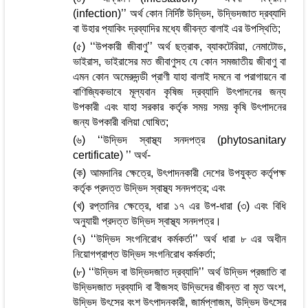
(infection)’’ অর্থ কোন নির্দিষ্ট উদ্ভিদ, উদ্ভিদজাত দ্রব্যাদি
বা উহার প্যাকিং দ্রব্যাদির মধ্যে জীবন্ত বালাই এর উপস্থিতি;
(৫) ‘‘উপকারী জীবাণু’’ অর্থ ছত্রাক, ব্যাকটেরিয়া, নেমাটোড,
ভাইরাস, ভাইরাসের মত জীবাণুসহ যে কোন সমজাতীয় জীবাণু বা
এমন কোন অমেরুদন্ডী প্রাণী যাহা বালাই দমনে বা পরাগায়নে বা
বাণিজ্যিকভাবে মূল্যবান কৃষিজ দ্রব্যাদি উৎপাদনের জন্য
উপকারী এবং যাহা সরকার কর্তৃক সময় সময় কৃষি উৎপাদনের
জন্য উপকারী বলিয়া ঘোষিত;
(৬) ‘‘উদ্ভিদ স্বাস্থ্য সনদপত্র (phytosanitary
certificate) ’’ অর্থ-
(ক) আমদানির ক্ষেত্রে, উৎপাদনকারী দেশের উপযুক্ত কর্তৃপক্ষ
কর্তৃক প্রদত্ত উদ্ভিদ স্বাস্থ্য সনদপত্র; এবং
(খ) রপ্তানির ক্ষেত্রে, ধারা ১৭ এর উপ-ধারা (৩) এবং বিধি
অনুযায়ী প্রদত্ত উদ্ভিদ স্বাস্থ্য সনদপত্র।
(৭) ‘‘উদ্ভিদ সংগনিরোধ কর্মকর্তা’’ অর্থ ধারা ৮ এর অধীন
নিয়োগপ্রাপ্ত উদ্ভিদ সংগনিরোধ কর্মকর্তা;
(৮) ‘‘উদ্ভিদ বা উদ্ভিদজাত দ্রব্যাদি’’ অর্থ উদ্ভিদ প্রজাতি বা
উদ্ভিদজাত দ্রব্যাদি বা বীজসহ উদ্ভিদের জীবন্ত বা মৃত অংশ,
উদ্ভিদ উৎসের বংশ উৎপাদনকারী, জার্মপ্লাজম, উদ্ভিদ উৎসের