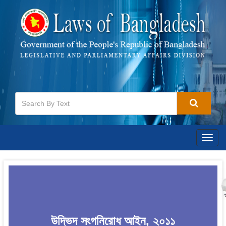
Togg
navig
উদ্ভিদ সংগনিরোধ আইন, ২০১১