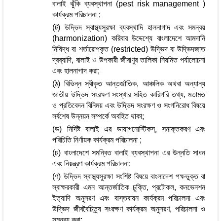
বালাই ঝুঁকি ব্যবস্থাপনা (pest risk management )
কার্যক্রম পরিচালনা ;
(ট) উদ্ভিদ স্বাস্থ্যসুরক্ষা ব্যবস্থাদি হালনাগাদ এবং সমন্বয়
(harmonization) করিবার উদ্দেশ্যে বাংলাদেশে আমদানি
নিষিদ্ধ বা শর্তারোপকৃত (restricted) উদ্ভিদ বা উদ্ভিদজাত
দ্রব্যাদি, বালাই ও উপকারী জীবাণুর তালিকা নিয়মিত পর্যালোচনা
এবং হালনাগাদ করা;
(ঠ) বিভিন্ন স্বীকৃত আন্তর্জাতিক, আঞ্চলিক অথবা অন্যান্য
জাতীয় উদ্ভিদ সংরক্ষণ সংস্থার সহিত কারিগরি তথ্য, মতামত
ও প্রতিবেদন বিনিময় এবং উদ্ভিদ সংরক্ষণ ও সংগনিরোধ বিষয়ে
সর্বশেষ উন্নয়ন সম্পর্কে অবহিত থাকা;
(ড) নির্দিষ্ট বালাই এর ডায়াগনোস্টিকস্, সনাক্তকরণ এবং
পরিচিতি নির্ণায়ক কার্যক্রম পরিচালনা ;
(ঢ) বাংলাদেশে সমন্বিত বালাই ব্যবস্থাপনা এর উন্নতি সাধন
এবং নিয়ন্ত্রণ কার্যক্রম পরিচালনা;
(ণ) উদ্ভিদ স্বাস্থ্যসুরক্ষা সংশিষ্ট বিষয়ে বাংলাদেশ পক্ষভুক্ত বা
স্বাক্ষরকারী এমন আন্তর্জাতিক চুক্তি, প্রটোকল, কনভেনশন
ইত্যাদি অনুসরণ এবং বাস্তবায়ন কার্যক্রম পরিচালনা এবং
উদ্ভিদ জীববৈচিত্র্য সংরক্ষণ কার্যক্রম অনুসরণ, পরিচালনা ও
সমন্বয় করা;