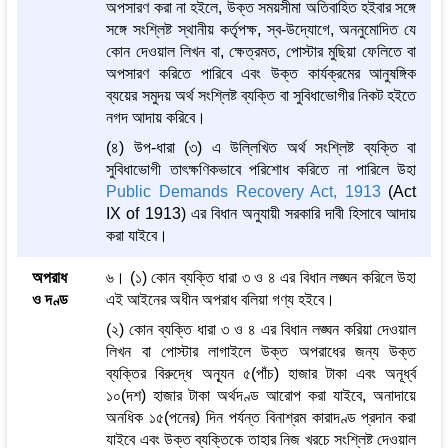
অপসারণ করা না হইলে, উক্ত সময়সীমা অতিবাহিত হইবার সঙ্গে
সঙ্গে সংশ্লিষ্ট স্থানীয় কর্তৃপক্ষ, স্ব-উদ্যোগে, অননুমোদিত যে
কোন দেওয়াল লিখন বা, ক্ষেত্রমত, পোস্টার মুছিয়া ফেলিতে বা
অপসারণ করিতে পারিবে এবং উক্ত কার্যক্রমের আনুষঙ্গিক
ব্যয়ের সমুদয় অর্থ সংশ্লিষ্ট ব্যক্তি বা সুবিধাভোগীর নিকট হইতে
নগদ আদায় করিবে।
(৪) উপ-ধারা (৩) এ উল্লিখিত অর্থ সংশ্লিষ্ট ব্যক্তি বা
সুবিধাভোগী তাৎক্ষণিকভাবে পরিশোধ করিতে না পারিলে উহা
Public Demands Recovery Act, 1913
(Act
IX of 1913) এর বিধান অনুযায়ী সরকারি দাবী হিসাবে আদায়
করা যাইবে।
অপরাধ
৬। (১) কোন ব্যক্তি ধারা ৩ ও ৪ এর বিধান লঙ্ঘন করিলে উহা
ও দণ্ড
এই আইনের অধীন অপরাধ বলিয়া গণ্য হইবে।
(২) কোন ব্যক্তি ধারা ৩ ও ৪ এর বিধান লঙ্ঘন করিয়া দেওয়াল
লিখন বা পোস্টার লাগাইলে উক্ত অপরাধের জন্য উক্ত
ব্যক্তির বিরুদ্ধে অন্যূন ৫(পাঁচ) হাজার টাকা এবং অনূর্ধ্ব
১০(দশ) হাজার টাকা অর্থদণ্ড আরোপ করা যাইবে, অনাদায়ে
অনধিক ১৫(পনের) দিন পর্যন্ত বিনাশ্রম কারাদণ্ড প্রদান করা
যাইবে এবং উক্ত ব্যক্তিকে তাহার নিজ খরচে সংশ্লিষ্ট দেওয়াল