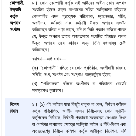
কোম্পানী,
৮। কোন কোম্পানী কর্তৃক এই আইনের অধীন কোন অপরাধ
ইত্যাদি
সংঘটিত হইলে উক্ত অপরাধের সহিত সংশ্লিষ্টতা রহিয়াছে
কর্তৃক
কোম্পানীর এমন প্রত্যেক পরিচালক, ম্যানেজার, সচিব,
অপরাধ
অংশীদার, কর্মকর্তা এবং কর্মচারী উক্ত অপরাধ সংঘটন
সংঘটন
করিয়াছেন বলিয়া গণ্য হইবে, যদি না তিনি প্রমাণ করিতে পারেন
যে, উক্ত অপরাধ তাহার অজ্ঞাতসারে সংঘটিত হইয়াছে অথবা
উক্ত অপরাধ রোধ করিবার জন্য তিনি যথাসাধ্য চেষ্টা
করিয়াছেন।
ব্যাখ্যা—এই ধারায়—
(ক) ‘‘কোম্পানী’’ বলিতে যে কোন প্রতিষ্ঠান, অংশীদারী কারবার,
সমিতি, সংঘ, সংগঠন এবং সংস্থাও অন্তর্ভুক্ত হইবে;
(খ) ‘‘পরিচালক’’ বলিতে অংশীদার বা পরিচালনা বোর্ডের
সদস্যকেও বুঝাইবে।
বিশেষ
৯। (১) এই আইনে যাহা কিছুই থাকুক না কেন, নির্বাচন কমিশন
বিধান
কর্তৃক পরিচালিত, জাতীয় সংসদ নির্বাচনসহ কোন স্থানীয়
কর্তৃপক্ষের নির্বাচনে, নির্বাচনী প্রচারণা সংক্রান্ত দেওয়াল লিখন
বা পোস্টার লাগানোর ক্ষেত্রে সংশ্লিষ্ট আইন ও বিধি-বিধান এবং
এতদুদ্দেশ্যে নির্বাচন কমিশন কর্তৃক জারীকৃত নির্দেশনা, যদি