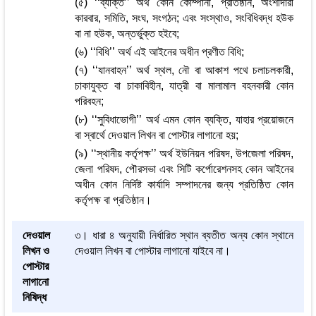
(৫) ‘‘ব্যক্তি’’ অর্থ কোন কোম্পানী, প্রতিষ্ঠান, অংশীদারী
কারবার, সমিতি, সংঘ, সংগঠন; এবং সংস্থাও, সংবিধিবদ্ধ হউক
বা না হউক, অন্তর্ভুক্ত হইবে;
(৬) ‘‘বিধি’’ অর্থ এই আইনের অধীন প্রণীত বিধি;
(৭) ‘‘যানবাহন’’ অর্থ স্থল, নৌ বা আকাশ পথে চলাচলকারী,
চাকাযুক্ত বা চাকাবিহীন, যাত্রী বা মালামাল বহনকারী কোন
পরিবহন;
(৮) ‘‘সুবিধাভোগী’’ অর্থ এমন কোন ব্যক্তি, যাহার প্রয়োজনে
বা স্বার্থে দেওয়াল লিখন বা পোস্টার লাগানো হয়;
(৯) ‘‘স্থানীয় কর্তৃপক্ষ’’ অর্থ ইউনিয়ন পরিষদ, উপজেলা পরিষদ,
জেলা পরিষদ, পৌরসভা এবং সিটি কর্পোরেশনসহ কোন আইনের
অধীন কোন নির্দিষ্ট কার্যাদি সম্পাদনের জন্য প্রতিষ্ঠিত কোন
কর্তৃপক্ষ বা প্রতিষ্ঠান।
দেওয়াল
৩। ধারা ৪ অনুযায়ী নির্ধারিত স্থান ব্যতীত অন্য কোন স্থানে
লিখন ও
দেওয়াল লিখন বা পোস্টার লাগানো যাইবে না।
পোস্টার
লাগানো
নিষিদ্ধ