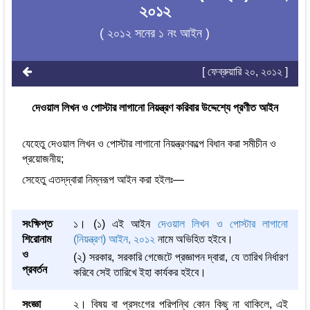
২০১২
( ২০১২ সনের ১ নং আইন )
[ ফেব্রুয়ারি ২০, ২০১২ ]
দেওয়াল লিখন ও পোস্টার লাগানো নিয়ন্ত্রণ করিবার উদ্দেশ্যে প্রণীত আইন
যেহেতু দেওয়াল লিখন ও পোস্টার লাগানো নিয়ন্ত্রণকল্পে বিধান করা সমীচীন ও
প্রয়োজনীয়;
সেহেতু এতদ্‌দ্বারা নিম্নরূপ আইন করা হইলঃ—
সংক্ষিপ্ত
১। (১) এই আইন
দেওয়াল লিখন ও পোস্টার লাগানো
শিরোনাম
(নিয়ন্ত্রণ) আইন, ২০১২
নামে অভিহিত হইবে।
ও
(২) সরকার, সরকারি গেজেটে প্রজ্ঞাপন দ্বারা, যে তারিখ নির্ধারণ
প্রবর্তন
করিবে সেই তারিখে ইহা কার্যকর হইবে।
সংজ্ঞা
২। বিষয় বা প্রসংগের পরিপন্থি কোন কিছু না থাকিলে, এই