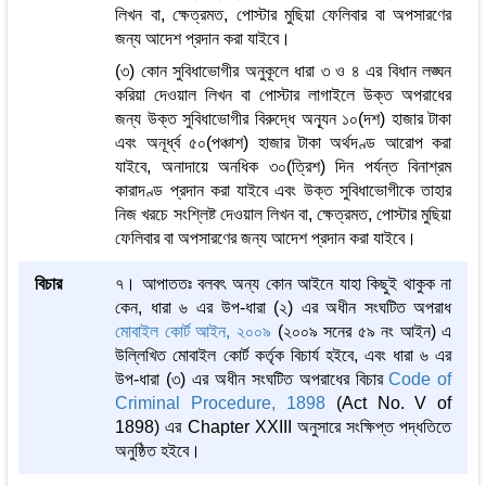
লিখন বা, ক্ষেত্রমত, পোস্টার মুছিয়া ফেলিবার বা অপসারণের
জন্য আদেশ প্রদান করা যাইবে।
(৩) কোন সুবিধাভোগীর অনুকূলে ধারা ৩ ও ৪ এর বিধান লঙ্ঘন
করিয়া দেওয়াল লিখন বা পোস্টার লাগাইলে উক্ত অপরাধের
জন্য উক্ত সুবিধাভোগীর বিরুদ্ধে অন্যূন ১০(দশ) হাজার টাকা
এবং অনূর্ধ্ব ৫০(পঞ্চাশ) হাজার টাকা অর্থদণ্ড আরোপ করা
যাইবে, অনাদায়ে অনধিক ৩০(ত্রিশ) দিন পর্যন্ত বিনাশ্রম
কারাদণ্ড প্রদান করা যাইবে এবং উক্ত সুবিধাভোগীকে তাহার
নিজ খরচে সংশ্লিষ্ট দেওয়াল লিখন বা, ক্ষেত্রমত, পোস্টার মুছিয়া
ফেলিবার বা অপসারণের জন্য আদেশ প্রদান করা যাইবে।
বিচার
৭। আপাততঃ বলবৎ অন্য কোন আইনে যাহা কিছুই থাকুক না
কেন, ধারা ৬ এর উপ-ধারা (২) এর অধীন সংঘটিত অপরাধ
মোবাইল কোর্ট আইন, ২০০৯
(২০০৯ সনের ৫৯ নং আইন) এ
উল্লিখিত মোবাইল কোর্ট কর্তৃক বিচার্য হইবে, এবং ধারা ৬ এর
উপ-ধারা (৩) এর অধীন সংঘটিত অপরাধের বিচার
Code of
Criminal Procedure, 1898
(Act No. V of
1898) এর Chapter XXIII অনুসারে সংক্ষিপ্ত পদ্ধতিতে
অনুষ্ঠিত হইবে।