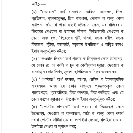
আইনে—
(১) ‘‘দেওয়াল’’ অর্থ বাসস্থান, অফিস, আদালত, শিক্ষা
প্রতিষ্ঠান, ব্যবসাকেন্দ্র, শিল্প কারখানা, দোকান বা অন্য কোন
স্থাপনা, কাঁচা বা পাকা যাহাই হউক না কেন, এর বাহিরের ও
ভিতরের দেওয়াল বা উহাদের সীমানা নির্ধারণকারী দেওয়াল বা
বেড়া; এবং বৃক্ষ, বিদ্যুতের খুটি, খাম্বা, সড়ক দ্বীপ, সড়ক
বিভাজক, ব্রীজ, কালভার্ট, সড়কের উপরিভাগ ও বাড়ির ছাদও
ইহার অন্তর্ভুক্ত হইবে;
(২) ‘‘দেওয়াল লিখন’’ অর্থ প্রচার বা ভিন্নরূপ কোন উদ্দেশ্যে,
যে কোন রং এর কালি বা চুন বা কেমিক্যাল দ্বারা, দেওয়াল বা
যানবাহনে কোন লিখন, মুদ্রণ, ছাপচিত্র বা চিত্র অংকন করা;
(৩) ‘‘পোস্টার’’ অর্থ কাগজ, কাপড়, রেক্সিন বা ইলেকট্রনিক
মাধ্যমসহ অন্য যে কোন মাধ্যমে প্রস্ত্ততকৃত কোন
প্রচারপত্র, প্রচারচিত্র, বিজ্ঞাপনপত্র, বিজ্ঞাপনচিত্র; এবং যে
কোন ধরণের ব্যানার ও বিলবোর্ডও ইহার অন্তর্ভুক্ত হইবে;
(৪) ‘‘পোস্টার লাগানো’’ অর্থ প্রচার বা ভিন্নরূপ কোন
উদ্দেশ্যে, দেওয়াল বা যানবাহনে, আঠা বা অন্য কোন পদার্থ
দ্বারা পোস্টার সাঁটিয়া দেওয়া, লাগাইয়া দেওয়া, ঝুলাইয়া দেওয়া,
টাঙ্গাইয়া দেওয়া বা স্থাপন করা;