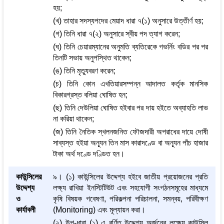
হয়;
(খ) তাহার সদস্যপদের মেয়াদ ধারা ৭(১) অনুসারে উত্তীর্ণ হয়;
(গ) তিনি ধারা ৭(২) অনুসারে স্বীয় পদ ত্যাগ করেন;
(ঘ) তিনি চেয়ারম্যানের অনুমতি ব্যতিরেকে গভর্নিং বডির পর পর
তিনটি সভায় অনুপস্থিত থাকেন;
(ঙ) তিনি মৃত্যুবরণ করেন;
(চ) তিনি কোন এখতিয়ারসম্পন্ন আদালত কর্তৃক মানসিক
বিকারগ্রস্ত বলিয়া ঘোষিত হন;
(ছ) তিনি দেউলিয়া ঘোষিত হইবার পর দায় হইতে অব্যাহতি লাভ
না করিয়া থাকেন;
(জ) তিনি নৈতিক স্খলনজনিত ফৌজদারী অপরাধের দায়ে দোষী
সাব্যস্ত হইয়া অন্যূন তিন মাস কারাদণ্ডে বা অন্যূন পাঁচ হাজার
টাকা অর্থ দণ্ডে দণ্ডিত হন।
কাউন্সিলের
৯। (১) কাউন্সিলের উদ্দেশ্য হইবে জাতীয় প্রয়োজনের প্রতি
উদ্দেশ্য
লক্ষ্য রাখিয়া ইনস্টিটিউট এবং সহযোগী সংগঠনসমূহের মাধ্যমে
ও
কৃষি বিষয়ক গবেষণা, পরিকল্পনা পরিচালনা, সমন্বয়, পরিবীক্ষণ
কার্যাবলী
(Monitoring) এবং মূল্যায়ন করা।
(২) উপ-ধারা (১) এ বর্ণিত উদ্দেশ্য অর্জনের লক্ষ্যে কাউন্সিল