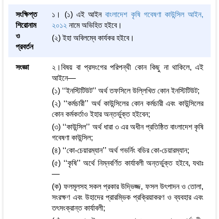
সংক্ষিপ্ত
১। (১) এই আইন
বাংলাদেশ কৃষি গবেষণা কাউন্সিল আইন,
শিরোনাম
২০১২
নামে অভিহিত হইবে।
ও
(২) ইহা অবিলম্বে কার্যকর হইবে।
প্রবর্তন
সংজ্ঞা
২।বিষয় বা প্রসংগের পরিপন্থী কোন কিছু না থাকিলে, এই
আইনে—
(১) ‘‘ইনস্টিটিউট’’ অর্থ তফসিলে উল্লিখিত কোন ইনস্টিটিউট;
(২) ‘‘কর্মচারী’’ অর্থ কাউন্সিলের কোন কর্মচারী এবং কাউন্সিলের
কোন কর্মকর্তাও ইহার অন্তর্ভুক্ত হইবেন;
(৩) ‘‘কাউন্সিল’’ অর্থ ধারা ৩ এর অধীন প্রতিষ্ঠিত বাংলাদেশ কৃষি
গবেষণা কাউন্সিল;
(৪) ‘‘কো-চেয়ারম্যান’’ অর্থ গভর্নিং বডির কো-চেয়ারম্যান;
(৫) ‘‘কৃষি’’ অর্থে নিম্নবর্ণিত কার্যাবলী অন্তর্ভুক্ত হইবে, যথাঃ
—
(ক) ফলমূলসহ সকল প্রকার উদ্ভিজ্জ, ফসল উৎপাদন ও তোলা,
সংরক্ষণ এবং উহাদের প্রারম্ভিক প্রক্রিয়াকরণ ও ব্যবহার এবং
তৎসংক্রান্ত কার্যাবলী;