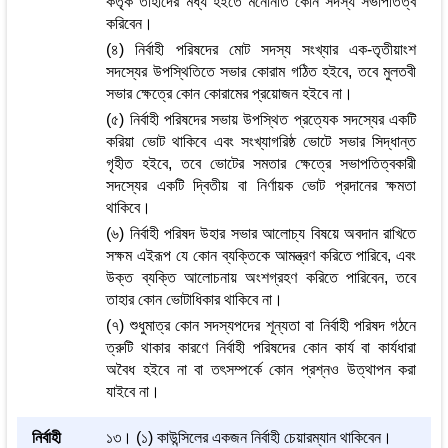
কর্তৃক তাহাদের মধ্য হইতে মনোনীত কোন সদস্য সভাপতিত্ব
করিবেন।
(৪) নির্বাহী পরিষদের মোট সদস্য সংখ্যার এক-তৃতীয়াংশ
সদস্যের উপস্থিতিতে সভার কোরাম গঠিত হইবে, তবে মুলতবী
সভার ক্ষেত্রে কোন কোরামের প্রয়োজন হইবে না।
(৫) নির্বাহী পরিষদের সভায় উপস্থিত প্রত্যেক সদস্যের একটি
করিয়া ভোট থাকিবে এবং সংখ্যাগরিষ্ঠ ভোটে সভার সিদ্ধান্ত
গৃহীত হইবে, তবে ভোটের সমতার ক্ষেত্রে সভাপতিত্বকারী
সদস্যের একটি দ্বিতীয় বা নির্ণায়ক ভোট প্রদানের ক্ষমতা
থাকিবে।
(৬) নির্বাহী পরিষদ উহার সভার আলোচ্য বিষয়ে অবদান রাখিতে
সক্ষম এইরূপ যে কোন ব্যক্তিকে আমন্ত্রণ করিতে পারিবে, এবং
উক্ত ব্যক্তি আলোচনায় অংশগ্রহণ করিতে পারিবেন, তবে
তাহার কোন ভোটাধিকার থাকিবে না।
(৭) শুধুমাত্র কোন সদস্যপদের শূন্যতা বা নির্বাহী পরিষদ গঠনে
ত্রুটি থাকার কারণে নির্বাহী পরিষদের কোন কার্য বা কার্যধারা
অবৈধ হইবে না বা তৎসম্পর্কে কোন প্রশ্নও উত্থাপন করা
যাইবে না।
নির্বাহী
১৩। (১) কাউন্সিলের একজন নির্বাহী চেয়ারম্যান থাকিবেন।