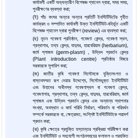
কার্যাবলী একটি অভ্যন্তরীণ বিশেষজ্ঞ প্যানেল দ্বারা, সময় সময়,
পুনরীক্ষণের ব্যবস্থা করা;
(ই) পাঁচ বৎসর অন্তর অন্তর প্রতিটি ইনস্টিটিউটের গৃহীত
কার্যক্রম ও সম্পাদিত কার্যাবলী উক্ত ইনস্টিটিউট-বহির্ভূত একটি
বিশেষজ্ঞ প্যানেল দ্বারা পুনরীক্ষণ (review) এর ব্যবস্থা করা;
(ছ) নূতন গবেষণা প্রতিষ্ঠান, গবেষণা কেন্দ্র, গবেষণা স্থল,
গ্রন্থাগার, তথ্য কেন্দ্র, যাদুঘর, হারবেরিয়াম (herbarium),
জার্ম প্লাজম (germ-plasm) , উদ্ভিদ প্রবর্তন কেন্দ্র
(Plant introduction centre) প্রতিষ্ঠার বিষয়ে
সরকারকে সুপারিশ করা;
(জ) জাতীয় কৃষি গবেষণা সিস্টেমকে যুক্তিসংগত ও
বাস্তবসম্মত রূপ দেয়ার উদ্দেশ্যে, সিস্টেমভুক্ত ইনস্টিটিউট
এবং উহাদের অধীনস্থ গবেষণাস্থল বা গবেষণা কেন্দ্র,
গবেষণাগার, গ্রন্থাগার, তথ্য কেন্দ্র, যাদুঘর, হারবেরিয়াম, জার্ম
প্লাজম এবং উদ্ভিদ প্রবর্তন কেন্দ্র এবং অন্যান্য স্থাপনার
সংখ্যা, অবস্থান ও কার্য পরিধি নির্ধারণ, পরিবর্তন বা পরিবর্ধন
সম্পর্কে সরকারকে বা, ক্ষেত্রমত, সংশ্লিষ্ট ইনস্টিটিউটকে পরামর্শ
প্রদান করা;
(ঝ) কৃষি ক্ষেত্রে প্রযুক্তি হস্তান্তর প্রক্রিয়া পরিবীক্ষণ করা
এবং ইনস্টিটিউট ও সহযোগী সংগঠনসমূহের ফলাফল ও প্রযুক্তি