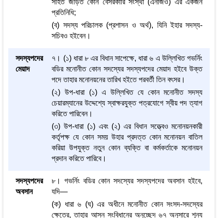
সহিত জড়িত কোন বেসরকারি সংস্থা (এনজিও) এর একজন
প্রতিনিধি;
(ব) সদস্য পরিচালক (প্রশাসন ও অর্থ), যিনি ইহার সদস্য-
সচিবও হইবেন।
সদস্যপদের
৭। (১) ধারা ৮ এর বিধান সাপেক্ষে, ধারা ৬ এ উল্লিখিত গভর্নিং
মেয়াদ
বডির মনোনীত কোন সদস্যের সদস্যপদের মেয়াদ হইবে উক্ত
পদে তাহার মনোনয়নের তারিখ হইতে পরবর্তী তিন বৎসর।
(২) উপ-ধারা (১) এ উল্লিখিত যে কোন মনোনীত সদস্য
চেয়ারম্যানের উদ্দেশ্যে স্বাক্ষরযুক্ত পত্রযোগে স্বীয় পদ ত্যাগ
করিতে পারিবেন।
(৩) উপ-ধারা (১) এবং (২) এর বিধান সত্ত্বেও মনোনয়নকারী
কর্তৃপক্ষ যে কোন সময় উহার প্রদত্ত কোন মনোনয়ন বাতিল
করিয়া উপযুক্ত নতুন কোন ব্যক্তি বা কর্মকর্তাকে মনোনয়ন
প্রদান করিতে পারিবে।
সদস্যপদের
৮। গভর্নিং বডির কোন সদস্যের সদস্যপদের অবসান হইবে,
অবসান
যদি—
(ক) ধারা ৬ (ঘ) এর অধীনে মনোনীত কোন সংসদ-সদস্যের
ক্ষেত্রে, তাহার আসন সংবিধানের অনুচ্ছেদ ৬৭ অনুসারে শূন্য