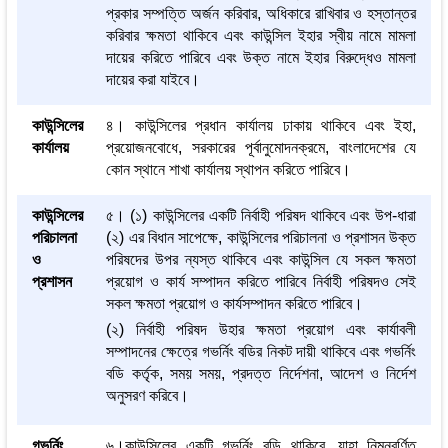
প্রকার সম্পত্তি অর্জন করিবার, অধিকারে রাখিবার ও হস্তান্তর
করিবার ক্ষমতা থাকিবে এবং কাউন্সিল ইহার স্বীয় নামে মামলা
দায়ের করিতে পারিবে এবং উক্ত নামে ইহার বিরুদ্ধেও মামলা
দায়ের করা যাইবে।
কাউন্সিলের
৪। কাউন্সিলের প্রধান কার্যালয় ঢাকায় থাকিবে এবং ইহা,
কার্যালয়
প্রয়োজনবোধে, সরকারের পূর্বানুমোদনক্রমে, বাংলাদেশের যে
কোন স্থানে শাখা কার্যালয় স্থাপন করিতে পারিবে।
কাউন্সিলের
৫। (১) কাউন্সিলের একটি নির্বাহী পরিষদ থাকিবে এবং উপ-ধারা
পরিচালনা
(২) এর বিধান সাপেক্ষে, কাউন্সিলের পরিচালনা ও প্রশাসন উক্ত
ও
পরিষদের উপর ন্যস্ত থাকিবে এবং কাউন্সিল যে সকল ক্ষমতা
প্রশাসন
প্রয়োগ ও কার্য সম্পাদন করিতে পারিবে নির্বাহী পরিষদও সেই
সকল ক্ষমতা প্রয়োগ ও কার্যসম্পাদন করিতে পারিবে।
(২) নির্বাহী পরিষদ উহার ক্ষমতা প্রয়োগ এবং কার্যাবলী
সম্পাদনের ক্ষেত্রে গভর্নিং বডির নিকট দায়ী থাকিবে এবং গভর্নিং
বডি কর্তৃক, সময় সময়, প্রদত্ত নির্দেশনা, আদেশ ও নির্দেশ
অনুসরণ করিবে।
গভর্নিং
৬।কাউন্সিলের একটি গভর্নিং বডি থাকিবে, যাহা নিম্নবর্ণিত