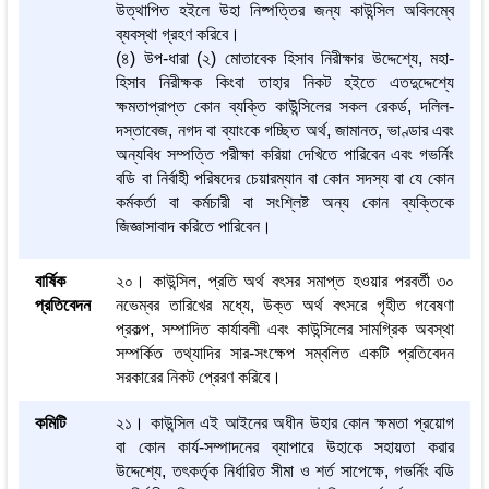
উত্থাপিত হইলে উহা নিষ্পত্তির জন্য কাউন্সিল অবিলম্বে
ব্যবস্থা গ্রহণ করিবে।
(৪) উপ-ধারা (২) মোতাবেক হিসাব নিরীক্ষার উদ্দেশ্যে, মহা-
হিসাব নিরীক্ষক কিংবা তাহার নিকট হইতে এতদুদ্দেশ্যে
ক্ষমতাপ্রাপ্ত কোন ব্যক্তি কাউন্সিলের সকল রেকর্ড, দলিল-
দস্তাবেজ, নগদ বা ব্যাংকে গচ্ছিত অর্থ, জামানত, ভাণ্ডার এবং
অন্যবিধ সম্পত্তি পরীক্ষা করিয়া দেখিতে পারিবেন এবং গভর্নিং
বডি বা নির্বাহী পরিষদের চেয়ারম্যান বা কোন সদস্য বা যে কোন
কর্মকর্তা বা কর্মচারী বা সংশ্লিষ্ট অন্য কোন ব্যক্তিকে
জিজ্ঞাসাবাদ করিতে পারিবেন।
বার্ষিক
২০। কাউন্সিল, প্রতি অর্থ বৎসর সমাপ্ত হওয়ার পরবর্তী ৩০
প্রতিবেদন
নভেম্বর তারিখের মধ্যে, উক্ত অর্থ বৎসরে গৃহীত গবেষণা
প্রকল্প, সম্পাদিত কার্যাবলী এবং কাউন্সিলের সামগ্রিক অবস্থা
সম্পর্কিত তথ্যাদির সার-সংক্ষেপ সম্বলিত একটি প্রতিবেদন
সরকারের নিকট প্রেরণ করিবে।
কমিটি
২১। কাউন্সিল এই আইনের অধীন উহার কোন ক্ষমতা প্রয়োগ
বা কোন কার্য-সম্পাদনের ব্যাপারে উহাকে সহায়তা করার
উদ্দেশ্যে, তৎকর্তৃক নির্ধারিত সীমা ও শর্ত সাপেক্ষে, গভর্নিং বডি