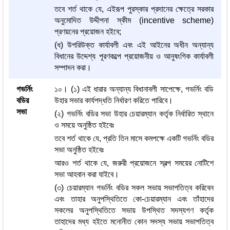
তবে শর্ত থাকে যে, এইরূপ পুরস্কার প্রদানের ক্ষেত্রে সরকার
অনুমোদিত উদ্দীপনা স্কীম (incentive scheme)
প্রণয়নের প্রয়োজন হইবে;
(ধ) উপরিউক্ত কার্যাবলী এবং এই আইনের অধীন অন্যান্য
বিধানের উদ্দেশ্য পূরণকল্পে প্রয়োজনীয় ও আনুষংগিক কার্যাবলী
সম্পাদন করা।
গভর্নিং
১০। (১) এই ধারার অন্যান্য বিধানাবলী সাপেক্ষে, গভর্নিং বডি
বডির
উহার সভার কার্যপদ্ধতি নির্ধারণ করিতে পারিবে।
সভা
(২) গভর্নিং বডির সভা উহার চেয়ারম্যান কর্তৃক নির্ধারিত স্থানে
ও সময়ে অনুষ্ঠিত হইবেঃ
তবে শর্ত থাকে যে, প্রতি তিন মাসে কমপক্ষে একটি গভর্নিং বডির
সভা অনুষ্ঠিত হইবেঃ
আরও শর্ত থাকে যে, জরুরী প্রয়োজনে স্বল্প সময়ের নোটিশে
সভা আহবান করা যাইবে।
(৩) চেয়ারম্যান গভর্নিং বডির সকল সভায় সভাপতিত্ব করিবেন
এবং তাহার অনুপস্থিতিতে কো-চেয়ারম্যান এবং তাঁহাদের
সকলের অনুপস্থিতিতে সভায় উপস্থিত সদস্যগণ কর্তৃক
তাহাদের মধ্য হইতে মনোনীত কোন সদস্য সভায় সভাপতিত্ব