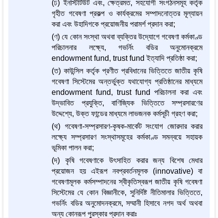
(ঢ) ইনস্টিটিউট এবং, ক্ষেত্রমত, সহযোগী সংগঠনসমূহ কর্তৃক
গৃহীত গবেষণা প্রকল্প ও কার্যক্রমের সম্পাদনোত্তর মূল্যায়ন
করা এবং উহাদিগকে প্রয়োজনীয় পরামর্শ প্রদান করা;
(ণ) যে কোন সংস্থা অথবা ব্যক্তির উদ্যোগে গবেষণা কর্মকাণ্ড
পরিচালনার লক্ষ্যে, গভর্নিং বডির অনুমোনক্রমে
endowment fund, trust fund ইত্যাদি প্রতিষ্ঠা করা;
(ত) কাউন্সিল কর্তৃক প্রণীত প্রবিধানের ভিত্তিতে জাতীয় কৃষি
গবেষণা সিস্টেমের অন্তর্ভুক্ত যথাযোগ্য প্রতিষ্ঠানের মাধ্যমে
endowment fund, trust fund পরিচালনা করা এবং
উদ্ভাবিত প্রযুক্তি, বাণিজ্যিক ভিত্তিতে সম্প্রসারণের
উদ্দেশ্যে, উক্ত ফান্ডের মাধ্যমে লাভজনক কর্মসূচী গ্রহণ করা;
(থ) গবেষণা-সম্প্রসারণ-কৃষক-মার্কেট সংযোগ জোরদার করার
লক্ষ্যে সম্প্রসারণ সংস্থাসমূহের কর্মকাণ্ড সমন্বয়ে সহায়ক
ভূমিকা পালন করা;
(দ) কৃষি গবেষণাকে উৎসাহিত করার জন্য বিশেষ মেধার
প্রয়োজন হয় এইরূপ নবপ্রবর্তনমূলক (innovative) বা
গবেষণামূলক কর্মসম্পাদনের স্বীকৃতিস্বরূপ জাতীয় কৃষি গবেষণা
সিস্টেমের যে কোন বিজ্ঞানীকে, সুনির্দিষ্ট নীতিমালার ভিত্তিতে,
গভর্নিং বডির অনুমোদনক্রমে, সম্মানী হিসাবে নগদ অর্থ অথবা
অন্য কোনরূপ পুরস্কার প্রদান করাঃ