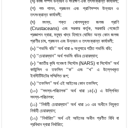
(খ) বনজ সম্পদ উন্নয়ন ও সংরক্ষণ এবং তৎসংক্রান্ত কার্যাবলী;
(গ) পশু পালন, প্রজনন এবং প্রাণিসম্পদ উন্নয়ন ও
তৎসংক্রান্ত কার্যাবলী;
(ঘ) মৎস্য, শক্ত খোলসযুক্ত জলজ প্রাণি
(Crustaceans) এবং সরকার কর্তৃক, সরকারি গেজেটে
প্রজ্ঞাপন দ্বারা, মনুষ্য খাদ্য হিসাবে ঘোষিত অন্য কোন জলজ
প্রাণীর চাষ, প্রজনন এবং উন্নয়ন ও তৎসংক্রান্ত কার্যাবলী;
(৬) ‘‘গভর্নিং বডি’’ অর্থ ধারা ৬ অনুসারে গঠিত গভর্নিং বডি;
(৭) ‘‘চেয়ারম্যান’’ অর্থ গভর্নিং বডির চেয়ারম্যান;
(৮) ‘‘জাতীয় কৃষি গবেষণা সিস্টেম (NARS) বা সিস্টেম’’ অর্থ
কাউন্সিল ও তফসিল ‘‘ক’’ এবং ‘‘খ’’ এ উল্লেখকৃত
ইনস্টিটিউটের সম্মিলিত রূপ;
(৯) ‘‘তফসিল’’ অর্থ এই আইনের কোন তফসিল;
(১০) ‘‘সদস্য-পরিচালক’’ অর্থ ধারা ১৪(২) এ উল্লিখিত
সদস্য-পরিচালক;
(১১) ‘‘নির্বাহী চেয়ারম্যান’’ অর্থ ধারা ১৩ এর অধীনে নিযুক্ত
নির্বাহী চেয়ারম্যান;
(১২) ‘‘নির্ধারিত’’ অর্থ এই আইনের অধীন প্রণীত বিধি বা
প্রবিধান দ্বারা নির্ধারিত;