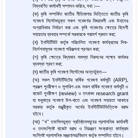
নিম্নবর্ণিত কার্যাবলী সম্পাদন করিবে, যথা :—
(ক) কৃষি সম্পর্কিত জাতীয় নীতিমালার ভিত্তিতে জাতীয় কৃষি
গবেষণা সিস্টেমভুক্ত সকল গবেষণার বিষয়াবলী এবং উহাদের
অগ্রাধিকার নির্ধারণ করা এবং কৃষি গবেষণার ক্ষেত্রে বিদেশী
সহায়তার ব্যবহার সম্পর্কে সরকারকে পরামর্শ প্রদান করা;
(খ) ইনস্টিটিউট কর্তৃক পরিচালিত গবেষণা কার্যক্রমের দিক-
নির্দেশনামূলক গবেষণা পরিকল্পনা প্রণয়ন করা;
(গ) কৃষি ক্ষেত্রে বিদ্যমান সমস্যা নিরসনের লক্ষ্যে কার্যকর
ব্যবস্থা গ্রহণ করা;
(ঘ) জাতীয় কৃষি গবেষণা সিস্টেমের অন্তর্ভুক্ত—
(অ) সকল ইনস্টিটিউটের বার্ষিক গবেষণা কর্মসূচী (ARP),
প্রকল্প পুনরীক্ষণ ও সুপারিশ এবং সকল বার্ষিক গবেষণা কর্মসূচী ও
বাজেট পুনরীক্ষণ (review) ও তৎবাবদ research grant
যা শুধুমাত্র গবেষণা উপ-খাতে এবং গবেষণা সহায়তা আকারে
সরকার কর্তৃক মঞ্জুরীকৃত অর্থের ইনস্টিটিউটভিত্তিক বরাদ্দ
হইবে।
(আ) ‘‘খ’’ তফসিলভুক্ত প্রতিষ্ঠানসমূহের প্রশাসনিক কার্যাবলী
ও তৎসংশ্লিষ্ট বাজেট বরাদ্দ ও নিয়ন্ত্রণ সংক্রান্ত কার্যক্রম
সংশ্লিষ্ট প্রশাসনিক মন্ত্রণালয়/বিভাগ কর্তৃক সম্পাদিত হইবে।