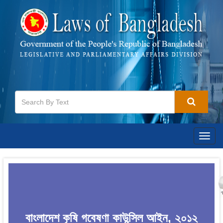
Togg
navig
বাংলাদেশ কৃষি গবেষণা কাউন্সিল আইন, ২০১২