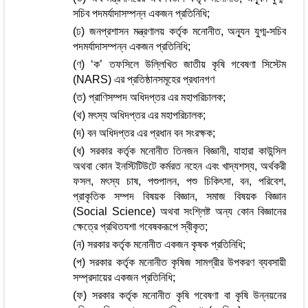
সচিব পদমর্যাদাসম্পন্ন একজন প্রতিনিধি;
(ঢ) জনপ্রশাসন মন্ত্রণালয় কর্তৃক মনোনীত, অন্যূন যুগ্ম-সচিব
পদমর্যাদাসম্পন্ন একজন প্রতিনিধি;
(ণ) ‘ক’ তফসিলে উল্লিখিত জাতীয় কৃষি গবেষণা সিস্টেম
(NARS) এর প্রতিষ্ঠানসমূহের প্রধানগণ
(ত) প্রাণিসম্পদ অধিদপ্তর এর মহাপরিচালক;
(থ) মৎস্য অধিদপ্তর এর মহাপরিচালক;
(দ) বন অধিদপ্তর এর প্রধান বন সংরক্ষক;
(ধ) সরকার কর্তৃক মনোনীত তিনজন বিজ্ঞানী, যাহারা কাউন্সিল
অথবা কোন ইনস্টিটিউটে কর্মরত নহেন এবং খাদ্যশস্য, অর্থকরী
ফসল, মৎস্য চাষ, পশুপালন, পশু চিকিৎসা, বন, পরিবেশ,
প্রাকৃতিক সম্পদ বিষয়ক বিজ্ঞান, সমাজ বিষয়ক বিজ্ঞান
(Social Science) অথবা সংশ্লিষ্ট অন্য কোন বিজ্ঞানের
ক্ষেত্রে প্রথিতযশা গবেষকরূপে স্বীকৃত;
(ন) সরকার কর্তৃক মনোনীত একজন কৃষক প্রতিনিধি;
(প) সরকার কর্তৃক মনোনীত কৃষিজ সামগ্রীর উপকরণ ব্যবসায়ী
সম্প্রদায়ের একজন প্রতিনিধি;
(ফ) সরকার কর্তৃক মনোনীত কৃষি গবেষণা বা কৃষি উন্নয়নের