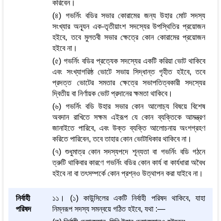
করিবেন।
(৪) গভর্নিং বডির সভার কোরামের জন্য উহার মোট সদস্য
সংখ্যার অন্যূন এক-তৃতীয়াংশ সদস্যের উপস্থিতির প্রয়োজন
হইবে, তবে মুলতবী সভার ক্ষেত্রে কোন কোরামের প্রয়োজন
হইবে না।
(৫) গভর্নিং বডির প্রত্যেক সদস্যের একটি করিয়া ভোট থাকিবে
এবং সংখ্যাগরিষ্ঠ ভোটে সভায় সিদ্ধান্ত গৃহীত হইবে, তবে
প্রদত্ত ভোটের সমতার ক্ষেত্রে সভাপতিত্বকারী সদস্যের
দ্বিতীয় বা নির্ণায়ক ভোট প্রদানের ক্ষমতা থাকিবে।
(৬) গভর্নিং বডি উহার সভার কোন আলোচ্য বিষয়ে বিশেষ
অবদান রাখিতে সক্ষম এইরূপ যে কোন ব্যক্তিকে আমন্ত্রণ
জানাইতে পারিবে, এবং উক্ত ব্যক্তি আলোচনায় অংশগ্রহণ
করিতে পারিবেন, তবে তাহার কোন ভোটাধিকার থাকিবে না।
(৭) শুধুমাত্র কোন সদস্যপদে শূন্যতা বা গভর্নিং বডি গঠনে
ত্রুটি থাকিবার কারণে গভর্নিং বডির কোন কার্য বা কার্যধারা অবৈধ
হইবে না বা তৎসম্পর্কে কোন প্রশ্নও উত্থাপন করা যাইবে না।
নির্বাহী
১১। (১) কাউন্সিলের একটি নির্বাহী পরিষদ থাকিবে, যাহা
পরিষদ
নিম্নরূপ সদস্য সমন্বয়ে গঠিত হইবে, যথা :—