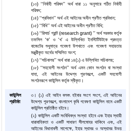
(১৩) ‘‘নির্বাহী পরিষদ’’ অর্থ ধারা ১১ অনুসারে গঠিত নির্বাহী
পরিষদ;
(১৪) ‘‘প্রবিধান’’ অর্থ এই আইনের অধীন প্রণীত প্রবিধান;
(১৫) ‘‘বিধি’’ অর্থ এই আইনের অধীন প্রণীত বিধি;
(১৬) ‘‘রিসার্চ গ্রান্ট (research grant) ’’ অর্থ সরকার কর্তৃক
তফসিল ‘ক’ ও ‘খ’ এ উল্লিখিত ইনস্টিটিউটকে প্রদত্ত
বাজেটের শুধুমাত্র গবেষণা উপখাতে এবং গবেষণা সহায়তায়
মঞ্জুরীকৃত অর্থের সম্মিলিত অংশ;
(১৭) ‘‘সচিবালয়’’ অর্থ ধারা ১৪(১) এ উল্লিখিত সচিবালয়;
(১৮) ‘‘সহযোগী সংগঠন’’ অর্থ এমন কোন সংগঠন বা সংস্থা
যাহা, এই আইনের উদ্দেশ্য পূরণকল্পে, একটি সহযোগী
সংগঠনরূপে কাউন্সিল কর্তৃক স্বীকৃত।
কাউন্সিল
৩। (১) এই আইন বলবৎ হইবার সংগে সংগে, এই আইনের
প্রতিষ্ঠা
উদ্দেশ্য পূরণকল্পে, বাংলাদেশ কৃষি গবেষণা কাউন্সিল নামে একটি
কাউন্সিল প্রতিষ্ঠিত হইবে।
(২) কাউন্সিল একটি সংবিধিবদ্ধ সংস্থা হইবে এবং ইহার স্থায়ী
ধারাবাহিকতা ও একটি সাধারণ সীলমোহর থাকিবে এবং, এই
আইনের বিধানাবলী সাপেক্ষে, ইহার স্থাবর ও অস্থাবর উভয়