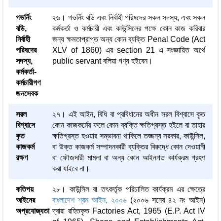
গভর্নিং
২৬। গভর্নিং বডি এবং নির্বাহী পরিষদের সকল সদস্য, এবং সকল
বডি,
কর্মকর্তা ও কর্মচারী এবং কাউন্সিলের পক্ষে কোন কাজ করিবার
নির্বাহী
জন্য ক্ষমতাপ্রাপ্ত অন্য কোন ব্যক্তি Penal Code (Act
পরিষদের
XLV of 1860) এর section 21 এ সংজ্ঞায়িত অর্থে
সদস্য,
public servant বলিয়া গণ্য হইবেন।
কর্মকর্তা-
কর্মচারীগণ
জনসেবক
সরল
২৭। এই আইন, বিধি বা প্রবিধানের অধীন সরল বিশ্বাসে কৃত
বিশ্বাসে
কোন কাজকর্মের ফলে কোন ব্যক্তি ক্ষতিগ্রস্ত হইলে বা তাহার
কৃত
ক্ষতিগ্রস্ত হওয়ার সম্ভাবনা থাকিলে তজ্জন্য সরকার, কাউন্সিল,
কাজকর্ম
বা উক্ত কাজকর্ম সম্পাদনকারী ব্যক্তির বিরুদ্ধে কোন দেওয়ানী
রক্ষণ
বা ফৌজদারী মামলা বা অন্য কোন আইনগত কার্যক্রম গ্রহণ
করা যাইবে না।
কতিপয়
২৮। কাউন্সিল বা তৎকর্তৃক পরিচালিত কার্যক্রম এর ক্ষেত্রে
আইনের
বাংলাদেশ শ্রম আইন, ২০০৬
(২০০৬ সনের ৪২ নং আইন)
অপ্রযোজ্যতা
দ্বারা রহিতকৃত Factories Act, 1965 (E.P. Act IV