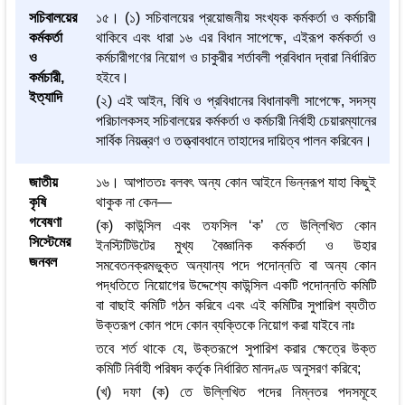
সচিবালয়ের
১৫। (১) সচিবালয়ের প্রয়োজনীয় সংখ্যক কর্মকর্তা ও কর্মচারী
কর্মকর্তা
থাকিবে এবং ধারা ১৬ এর বিধান সাপেক্ষে, এইরূপ কর্মকর্তা ও
ও
কর্মচারীগণের নিয়োগ ও চাকুরীর শর্তাবলী প্রবিধান দ্বারা নির্ধারিত
কর্মচারী,
হইবে।
ইত্যাদি
(২) এই আইন, বিধি ও প্রবিধানের বিধানাবলী সাপেক্ষে, সদস্য
পরিচালকসহ সচিবালয়ের কর্মকর্তা ও কর্মচারী নির্বাহী চেয়ারম্যানের
সার্বিক নিয়ন্ত্রণ ও তত্ত্বাবধানে তাহাদের দায়িত্ব পালন করিবেন।
জাতীয়
১৬। আপাততঃ বলবৎ অন্য কোন আইনে ভিন্নরূপ যাহা কিছুই
কৃষি
থাকুক না কেন—
গবেষণা
(ক) কাউন্সিল এবং তফসিল ‘ক’ তে উল্লিখিত কোন
সিস্টেমের
ইনস্টিটিউটের মুখ্য বৈজ্ঞানিক কর্মকর্তা ও উহার
জনবল
সমবেতনক্রমভুক্ত অন্যান্য পদে পদোন্নতি বা অন্য কোন
পদ্ধতিতে নিয়োগের উদ্দেশ্যে কাউন্সিল একটি পদোন্নতি কমিটি
বা বাছাই কমিটি গঠন করিবে এবং এই কমিটির সুপারিশ ব্যতীত
উক্তরূপ কোন পদে কোন ব্যক্তিকে নিয়োগ করা যাইবে নাঃ
তবে শর্ত থাকে যে, উক্তরূপে সুপারিশ করার ক্ষেত্রে উক্ত
কমিটি নির্বাহী পরিষদ কর্তৃক নির্ধারিত মানদণ্ড অনুসরণ করিবে;
(খ) দফা (ক) তে উল্লিখিত পদের নিম্নতর পদসমূহে