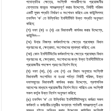
পদোন্নতির ক্ষেত্রে, সংশ্লিষ্ট পদধারীগণের প্রয়োজনীয়
যোগ্যতার মানদন্ড সামঞ্জস্যপূর্ণ করার উদ্দেশ্যে, নির্বাহী পরিষদ
একটি সুষম পদ্ধতি নির্ধারণ ও সংশোধন করিবে এবং কাউন্সিলসহ
তফসিল ‘ক’ তে উল্লিখিত ইনস্টিটিউট উক্ত পদ্ধতি অনুসরণ
করিবে;
(গ) দফা (ক) ও (খ) এর বিধানাবলী কার্যকর করার উদ্দেশ্যে,
কাউন্সিল—
(অ) উহার নিজস্ব কর্মকর্তাগণের ক্ষেত্রে প্রযোজ্য বিধান
প্রণয়নের বা, ক্ষেত্রমত, সংশোধনের ব্যবস্থা করিবে; এবং
(আ) কোন ইনস্টিটিউটের কর্মকর্তাগণের ক্ষেত্রে প্রযোজ্য বিধান
প্রণয়নের বা, ক্ষেত্রমত, সংশোধনের জন্য উক্ত ইনস্টিটিউটকে
প্রয়োজনীয় পদক্ষেপ গ্রহণের নির্দেশ দিবে;
(ঘ) দফা (ক), (খ) এবং (গ) এর বিধান অনুসারে সংশ্লিষ্ট
বিধানাবলী সংশোধিত না হওয়া পর্যন্ত নির্বাহী পরিষদ, উক্ত
দফাসমূহের বিধানাবলী কার্যকর করার উদ্দেশ্যে, প্রশাসনিক
আদেশের মাধ্যমে প্রয়োজনীয় নির্দেশ দিতে পারিবে এবং সংশ্লিষ্ট
সকল কর্তৃক উক্ত নির্দেশ অনুসরণ করিবে;
(ঙ) তফসিল ‘ক’ তে উল্লিখিত ইনস্টিটিউটসমূহে কর্মরত সকল
কর্মকর্তা ও কর্মচারীর চাকুরীর অন্যান্য শর্তাবলী সামঞ্জস্যপূর্ণ এবং
সম্ভব হইলে অভিন্ন করার উদ্দেশ্যে কাউন্সিল সংশ্লিষ্ট