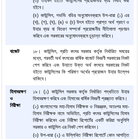
(৩) তহবিল হইতে কাউন্সিলের প্রয়োজনীয় ব্যয় নির্বাহ করা
হইবে।
(৪) কাউন্সিল, গভর্নিং বডির অনুমোদনক্রমে উপ-ধারা (১) এর
(খ), (গ), (ঘ), (ঙ) ও (চ) উৎস হইতে প্রাপ্ত অর্থ গ্রহণ ও
উহার ব্যয় বা বিতরণ সম্পর্কে প্রয়োজনীয় নীতিমালা প্রণয়ন
করিবে এবং সরকারের অনুমোদনক্রমে চূড়ান্ত করিবে।
বাজেট
১৮। কাউন্সিল, প্রতি বৎসর সরকার কর্তৃক নির্ধারিত সময়ের
মধ্যে, পরবর্তী অর্থ বৎসরের বার্ষিক বাজেট বিবরণী সরকারের নিকট
পেশ করিবে এবং উহাতে উক্ত অর্থ বৎসরে সরকারের নিকট
হইতে কাউন্সিলের কি পরিমাণ অর্থের প্রয়োজন উহার উল্লেখ
থাকিবে।
হিসাবরক্ষণ
১৯। (১) কাউন্সিল সরকার কর্তৃক নির্ধারিত পদ্ধতিতে উহার
ও
হিসাবরক্ষণ করিবে এবং হিসাবের বার্ষিক বিবরণী প্রস্ত্তত করিবে।
নিরীক্ষা
(২) বাংলাদেশের মহা-হিসাব নিরীক্ষক ও নিয়ন্ত্রক, অতঃপর মহা-
হিসাব নিরীক্ষক নামে অভিহিত, প্রতি বৎসর কাউন্সিলের হিসাব
নিরীক্ষা করিবেন এবং নিরীক্ষা রিপোর্টের একটি করিয়া অনুলিপি
সরকার ও কাউন্সিল এর নিকট পেশ করিবেন।
(৩) উপ-ধারা (২) এ উল্লিখিত নিরীক্ষা রিপোর্টে কোন আপত্তি