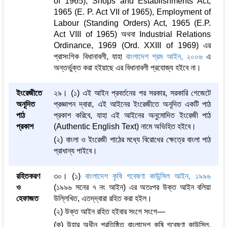
of 1965), Shops and Establishments Act,
1965 (E. P. Act VII of 1965), Employment of
Labour (Standing Orders) Act, 1965 (E.P.
Act VIII of 1965) অথবা Industrial Relations
Ordinance, 1969 (Ord. XXIII of 1969) এর
প্রাসংগিক বিধানাবলী, যাহা
বাংলাদেশ শ্রম আইন, ২০০৬
এ
অন্তর্ভুক্ত করা হইয়াছে এর বিধানাবলী প্রযোজ্য হইবে না।
ইংরেজীতে
২৯। (১) এই আইন প্রবর্তনের পর সরকার, সরকারি গেজেটে
অনূদিত
প্রজ্ঞাপন দ্বারা, এই আইনের ইংরেজীতে অনূদিত একটি পাঠ
পাঠ
প্রকাশ করিবে, যাহা এই আইনের অনুমোদিত ইংরেজী পাঠ
প্রকাশ
(Authentic English Text) নামে অভিহিত হইবে।
(২) বাংলা ও ইংরেজী পাঠের মধ্যে বিরোধের ক্ষেত্রে বাংলা পাঠ
প্রাধান্য পাইবে।
রহিতকরণ
৩০। (১)
বাংলাদেশ কৃষি গবেষণা কাউন্সিল আইন, ১৯৯৬
ও
(১৯৯৬ সনের ৭ নং আইন) এর অতঃপর উক্ত আইন বলিয়া
হেফাজত
উল্লিখিত, এতদ্‌দ্বারা রহিত করা হইল।
(২) উক্ত আইন রহিত হইবার সংগে সংগে—
(ক) উহার অধীন প্রতিষ্ঠিত বাংলাদেশ কৃষি গবেষণা কাউন্সিল,