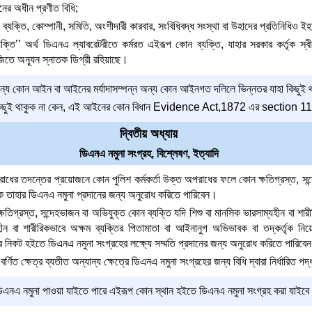
নের অধীন প্রণীত বিধি;
ন ব্যক্তি, কোম্পানী, সমিতি, অংশীদারী কারবার, সংবিধিবদ্ধ সংস্থা বা উহাদের প্রতিনিধিও ইহ
যক্তি’’ অর্থ ডিএনএ ল্যাবরেটরীতে কর্মরত এইরূপ কোন ব্যক্তি, যাহার সরকার কর্তৃক স্বী
তে অন্যূন স্নাতক ডিগ্রী রহিয়াছে।
য কোন আইন বা আইনের মর্যাদাসম্পন্ন অন্য কোন আইনগত দলিলে ভিন্নতর যাহা কিছুই থাক
 কিছুই থাকুক না কেন, এই আইনের কোন বিধান Evidence Act,1872 এর section 112 
দ্বিতীয় অধ্যায়
ডিএনএ নমুনা সংগ্রহ, বিশ্লেষণ, ইত্যাদি
ের তদন্তের প্রয়োজনে কোন পুলিশ কর্মকর্তা উক্ত অপরাধের ফলে কোন ক্ষতিগ্রস্ত, সন্
 তাহার ডিএনএ নমুনা প্রদানের জন্য অনুরোধ করিতে পারিবেন।
ক্ষতিগ্রস্ত, সন্দেহভাজন বা অভিযুক্ত কোন ব্যক্তি যদি শিশু বা মানসিক ভারসাম্যহীন বা শারী
হীন বা শারীরিকভাবে অক্ষম ব্যক্তির পিতামাতা বা আইনানুগ অভিভাবক বা তদ্‌কর্তৃক 
ির নিকট হইতে ডিএনএ নমুনা সংগ্রহের লক্ষ্যে সম্মতি প্রদানের জন্য অনুরোধ করিতে পারিবে
র্ণিত ক্ষেত্র ব্যতীত অন্যান্য ক্ষেত্রে ডিএনএ নমুনা সংগ্রহের জন্য বিধি দ্বারা নির্ধারি
এনএ নমুনা পাওয়া যাইতে পারে এইরূপ কোন স্থান হইতে ডিএনএ নমুনা সংগ্রহ করা যাইব