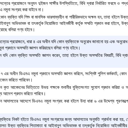
তের প্রয়োজনে অন্যূন দুইজন সাক্ষীর উপস্থিতিতে, বিধি দ্বারা নির্ধারিত ফরমে ও প
এ নমুনা সংগ্রহ করা যাইবে না।
কোন ব্যক্তি যদি শিশু বা মানসিক ভারসাম্যহীন বা শারীরিকভাবে অক্ষম হন, তাহা হইলে উক্ত 
আইনানুগ অভিভাবক বা তৎকর্তৃক নিয়োজিত আইনজীবী কর্তৃক সম্মতি প্রদান করা হইলে, উক্ত 
হইয়াছে বলিয়া গণ্য হইবে।
তের প্রয়োজনে, ধারা ৪ এর অধীন যদি কোন ব্যক্তিকে অনুরোধ জানানো হয় এবং অনুরোধ করিব
না প্রদানে অসম্মতি জ্ঞাপন করিয়াছেন বলিয়া গণ্য হইবে।
 যদি কোন ব্যক্তি অসম্মতি জ্ঞাপন করেন, তাহা হইলে উক্ত অসম্মতির বিষয়টি, বিধি দ্বা
৭ এর অধীন ডিএনএ নমুনা প্রদানে অসম্মতি জ্ঞাপন করিলে, সংশ্লিষ্ট পুলিশ কর্মকর্তা, ক
বেদন করিতে পারিবেন।
ন কৃত আবেদনের ভিত্তিতে উভয় পক্ষকে শুনানীর যুক্তিসংগত সুযোগ প্রদান করিয়া ও আ
্য আদেশ প্রদান করিতে পারিবে।
 আদালতের আদেশে ডিএনএ নমুনা সংগ্রহ করা হইলে উহা ধারা ৬ এর উদ্দেশ্য পূরণকল্পে সং
যক্তির নিকট হইতে ডিএনএ নমুনা সংগ্রহের জন্য আদালতের অনুমতি প্রার্থনা করা হয়, সেই
ালত উক্ত ব্যক্তির পিতামাতা বা আইনানুগ অভিভাবক বা তদ্‌কর্তৃক নিয়োজিত আইনজীবী