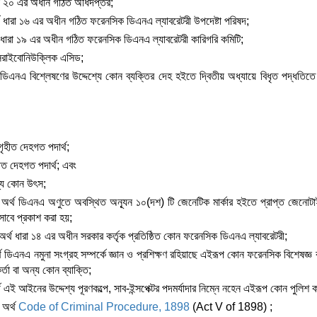
ারা ২০ এর অধীন গঠিত অধিদপ্তর;
র্থ ধারা ১৬ এর অধীন গঠিত ফরেনসিক ডিএনএ ল্যাবরেটরী উপদেষ্টা পরিষদ;
্থ ধারা ১৯ এর অধীন গঠিত ফরেনসিক ডিএনএ ল্যাবরেটরী কারিগরি কমিটি;
সিরাইবোনিউক্লিক এসিড;
 ডিএনএ বিশ্লেষণের উদ্দেশ্যে কোন ব্যক্তির দেহ হইতে দ্বিতীয় অধ্যায়ে বিধৃত পদ্ধতিত
গৃহীত দেহগত পদার্থ;
ীত দেহগত পদার্থ; এবং
অন্য কোন উৎস;
অর্থ ডিএনএ অণুতে অবস্থিত অন্যূন ১০(দশ) টি জেনেটিক মার্কার হইতে প্রাপ্ত জেনোট
সাবে প্রকাশ করা হয়;
 অর্থ ধারা ১৪ এর অধীন সরকার কর্তৃক প্রতিষ্ঠিত কোন ফরেনসিক ডিএনএ ল্যাবরেটরী;
অর্থ ডিএনএ নমুনা সংগ্রহ সম্পর্কে জ্ঞান ও প্রশিক্ষণ রহিয়াছে এইরূপ কোন ফরেনসিক বিশেষজ্ঞ 
্তা বা অন্য কোন ব্যাক্তি;
র্থ এই আইনের উদ্দেশ্য পূরণকল্পে, সাব-ইন্সপেক্টর পদমর্যাদার নিম্নে নহেন এইরূপ কোন পুলিশ কর্
 অর্থ
Code of Criminal Procedure, 1898
(Act V of 1898) ;