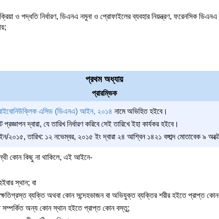
্রিয়া ও পদ্ধতি নির্ধারণ, ডিএনএ নমুনা ও প্রোফাইলের ব্যবহার নিয়ন্ত্রণ, ফরেনসিক ডিএনএ
ীয়;
প্রথম অধ্যায়
প্রারম্ভিক
িরাইবোনিউক্লিক এসিড (ডিএনএ) আইন, ২০১৪
নামে অভিহিত হইবে।
প্রজ্ঞাপন দ্বারা, যে তারিখ নির্ধারণ করিবে সেই তারিখে ইহা কার্যকর হইবে।
২০১৫, তারিখ: ১২ নভেম্বর, ২০১৫ ইং দ্বারা ২৪ আশ্বিন ১৪২১ বঙ্গাব্দ মোতাবেক ৯ অক্টো
পন্থী কোন কিছু না থাকিলে, এই আইনে-
বার স্থান; বা
ষতিগ্রস্ত ব্যক্তি অথবা কোন সন্দেহভাজন বা অভিযুক্ত ব্যক্তির শরীর হইতে প্রাপ্ত কোন বস
ম্পর্কিত অন্য কোন স্থান হইতে প্রাপ্ত কোন বস্তু;