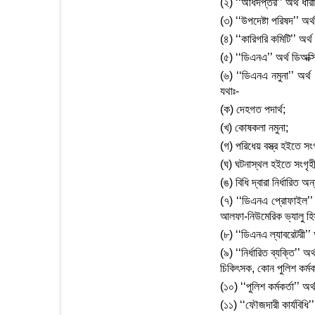
(২) ‘‘অধিদপ্তর’’ অর্থ ধ
(৩) ‘‘উপদেষ্টা পরিষদ’’ অ
(৪) ‘‘কারিগরি কমিটি’’ অর
(৫) ‘‘ডিএনএ’’ অর্থ ডিঅক্
(৬) ‘‘ডিএনএ নমুনা’’ অর্থ
যথাঃ-
(ক) দেহগত পদার্থ;
(খ) কোষকলা নমুনা;
(গ) পরিধেয় বস্ত্র হইতে সং
(ঘ) ঘটনাস্থল হইতে সংগৃহ
(ঙ) বিধি দ্বারা নির্ধারিত 
(৭) ‘‘ডিএনএ প্রোফাইল’’ 
আলফা-নিউমেরিক ভ্যালু হি
(৮) ‘‘ডিএনএ ল্যাবরেটরী’’
(৯) ‘‘নির্ধারিত ব্যক্তি’’ 
চিকিৎসক, কোন পুলিশ কর্মকর
(১০) ‘‘পুলিশ কর্মকর্তা’’ অ
(১১) ‘‘ফৌজদারী কার্যবিধি’’