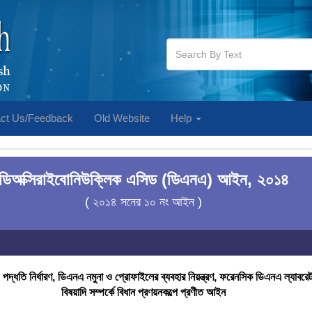
ct Us/Feedback
Old Website
Help
ডিঅক্সিরাইবোনিউক্লিক এসিড (ডিএনএ) আইন, ২০১৪
( ২০১৪ সনের ১০ নং আইন )
 পদ্ধতি নির্ধারণ, ডিএনএ নমুনা ও প্রোফাইলের ব্যবহার নিয়ন্ত্রণ, ফরেনসিক ডিএনএ ল্যাবরে
বিষয়াদি সম্পর্কে বিধান প্রণয়নকল্পে প্রণীত আইন