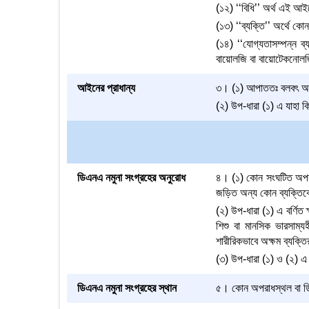
(১২) ‘‘বিধি’’ অর্থ এই আই
(১৩) ‘‘ব্যক্তি’’ অর্থে কো
(১৪) ‘‘যোগ্যতাসম্পন্ন ব্
বায়োলজি বা বায়োটেকনোলজি
আইনের প্রাধান্য
৩। (১) আপাততঃ বলবৎ অন্
(২) উপ-ধারা (১) এ যাহা
ডিএনএ নমুনা সংগ্রহের অনুরোধ
৪। (১) কোন সংঘটিত অপরাধ
জড়িত অন্য কোন ব্যক্তিকে
(২) উপ-ধারা (১) এ বর্ণিত 
শিশু বা মানসিক ভারসাম্য
শারীরিকভাবে অক্ষম ব্যক্ত
(৩) উপ-ধারা (১) ও (২) এ ব
ডিএনএ নমুনা সংগ্রহের স্থান
৫। কোন অপরাধস্থল বা ডি