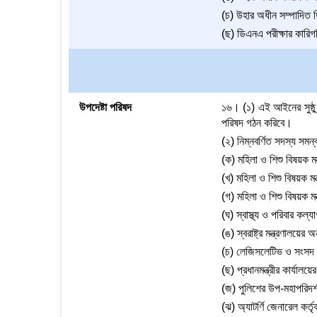
(চ) উহার অধীন সম্পাদিত ড
(ছ) ডিএনএ পরীক্ষার কারিগর
উপদেষ্টা পরিষদ
১৬। (১) এই আইনের সুষ্ঠু 
পরিষদ গঠন করিবে।
(২) নিম্নবর্ণিত সদস্য সমন
(ক) মহিলা ও শিশু বিষয়ক মন্
(খ) মহিলা ও শিশু বিষয়ক ম
(গ) মহিলা ও শিশু বিষয়ক মন্
(ঘ) স্বাস্থ্য ও পরিবার কল্য
(ঙ) স্বরাষ্ট্র মন্ত্রণালয়ের 
(চ) লেজিসলেটিভ ও সংসদ বিষ
(ছ) প্রধানমন্ত্রীর কার্যা
(জ) পুলিশের উপ-মহাপরিদর্শ
(ঝ) অ্যাটর্ণি জেনারেল কর্