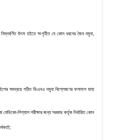
ে নিম্নবর্ণিত উৎস হইতে সংগৃহীত যে কোন ধরনের জৈব নমুনা,
াইপের সমন্বয়ে গঠিত ডিএনএ নমুনা বিশ্লেষণের ফলাফল যাহা
বা মেডিকো-লিগ্যাল পরীক্ষার জন্য সরকার কর্তৃক নির্ধারিত কোন
মকর্তা;