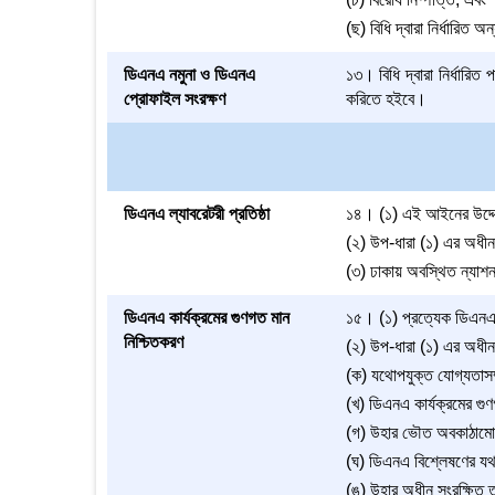
(ছ) বিধি দ্বারা নির্ধারিত 
ডিএনএ নমুনা ও ডিএনএ
১৩। বিধি দ্বারা নির্ধারি
প্রোফাইল সংরক্ষণ
করিতে হইবে।
ডিএনএ ল্যাবরেটরী প্রতিষ্ঠা
১৪। (১) এই আইনের উদ্দেশ্
(২) উপ-ধারা (১) এর অধীন ড
(৩) ঢাকায় অবস্থিত ন্যাশ
ডিএনএ কার্যক্রমের গুণগত মান
১৫। (১) প্রত্যেক ডিএনএ ল্
নিশ্চিতকরণ
(২) উপ-ধারা (১) এর অধীন গ
(ক) যথোপযুক্ত যোগ্যতাসম্পন
(খ) ডিএনএ কার্যক্রমের গু
(গ) উহার ভৌত অবকাঠামোগত
(ঘ) ডিএনএ বিশ্লেষণের যথা
(ঙ) উহার অধীন সংরক্ষিত তথ