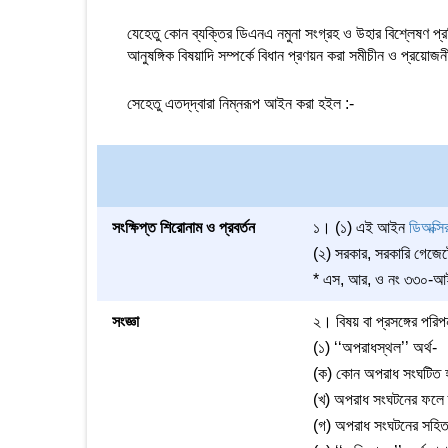
যেহেতু কোন ব্যক্তির ডিএনএ নমুনা সংগ্রহ ও উহার বিশ্লেষণ প্রক
আনুষঙ্গিক বিষয়াদি সম্পর্কে বিধান প্রণয়ন করা সমীচীন ও প্রয়োজন
সেহেতু এতদ্‌দ্বারা নিম্নরূপ আইন করা হইল :-
সংক্ষিপ্ত শিরোনাম ও প্রবর্তন
১। (১) এই আইন
ডিঅক্স
(২) সরকার, সরকারি গেজেটে 
* এস, আর, ও নং ৩৩০-আইন/
সংজ্ঞা
২। বিষয় বা প্রসঙ্গের পরি
(১) ‘‘অপরাধস্থল’’ অর্থ-
(ক) কোন অপরাধ সংঘটিত হই
(খ) অপরাধ সংঘটনের ফলে ক্
(গ) অপরাধ সংঘটনের সহিত স