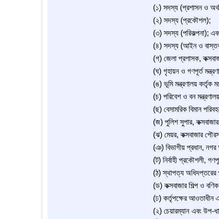
(১) সদস্য (প্রশাসন ও অর্থ
(২) সদস্য (প্রকৌশল);
(৩) সদস্য (পরিকল্পনা); এব
(৪) সদস্য (আইন ও বাস্তব
(গ) জেলা প্রশাসক, কক্সবা
(ঘ) গৃহায়ন ও গণপূর্ত মন্ত্
(ঙ) ভূমি মন্ত্রণালয় কর্তৃক
(চ) পরিবেশ ও বন মন্ত্রণাল
(ছ) বেসামরিক বিমান পরিবহন
(জ) পুলিশ সুপার, কক্সবাজার
(ঝ) মেয়র, কক্সবাজার পৌর
(ঞ) বিভাগীয় প্রধান, নগর অঞ
(ট) নির্বাহী প্রকৌশলী, গণপূ
(ঠ) স্থাপত্য অধিদপ্তরের 
(ড) কক্সবাজার শিল্প ও ব
(ঢ) কর্তৃপক্ষের আওতাধীন 
(২) চেয়ারম্যান এবং উপ-ধার