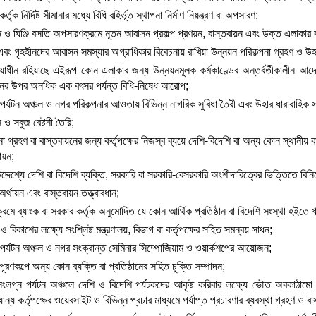
্তৃক নির্দিষ্ট সীমানার মধ্যে বিধি বহির্ভূত স্থাপনা নির্মাণ নিয়ন্ত্রণ বা অপসারণ;
ও ঘিঞ্জি বসতি অপসারণক্রমে নূতন আবাসন প্রকল্প প্রণয়ন, বাস্তবায়ন এবং উক্ত এলাকার বাসিন
 এবং গৃহহীনদের আবাসন সমস্যার অগ্রাধিকার বিবেচনায় রাখিয়া উন্নয়ন পরিকল্পনা গ্রহণ ও উহ
রিয়াধীন রহিয়াছে এইরূপ কোন এলাকার জন্য উন্নয়নমূলক কর্মকাণ্ডের অন্তর্বর্তীকালীন আদ
্তনের উপর অনধিক এক বৎসর পর্যন্ত বিধি-নিষেধ আরোপ;
র্যটন অঞ্চল ও নগর পরিকল্পনার আওতায় বিভিন্ন নাগরিক সুবিধা তৈরী এবং উহার ধারাবাহিক স
 ও সবুজ বেষ্টনী তৈরি;
গ্রহণ বা বাস্তবায়নের জন্য কর্তৃপক্ষের নিজস্ব ব্যয়ে দেশি-বিদেশি বা অন্য কোন স্থানীয় কর্ত
ায়ন;
উদ্দেশ্যে দেশি বা বিদেশি ব্যক্তি, সরকারি বা সরকারি-বেসরকারি অংশীদারিত্বের ভিত্তিতে বিন
র্থায়ন এবং বাস্তবায়ন তত্ত্বাবধান;
ক্রমে ব্যাংক বা সরকার কর্তৃক অনুমোদিত যে কোন আর্থিক প্রতিষ্ঠান বা বিদেশি সংস্থা হইতে 
ও বিকাশের লক্ষ্যে সংশ্লিষ্ট মন্ত্রণালয়, বিভাগ বা কর্তৃপক্ষের সহিত সমন্বয় সাধন;
পর্যটন অঞ্চল ও নগর সংক্রান্ত সেমিনার সিম্পোজিয়াম ও ওয়ার্কশপের আয়োজন;
রণকল্পে অন্য কোন ব্যক্তি বা প্রতিষ্ঠানের সহিত চুক্তি সম্পাদন;
লগ্ন পর্যটন অঞ্চলে দেশি ও বিদেশি পর্যটকদের আকৃষ্ট করিবার লক্ষ্যে ভৌত অবকাঠামো নি
ন্য কর্তৃপক্ষের ওয়েবসাইট ও বিভিন্ন প্রচার মাধ্যমে পর্যাপ্ত প্রচারণার ব্যবস্থা গ্রহণ ও ব