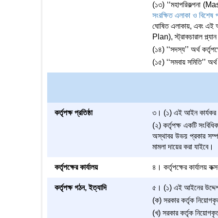
(১৩) ‘‘মহাপরিকল্পনা (Ma
সংরক্ষিত এলাকা ও বিশেষ 
ঘোষিত এলাকায়, এবং এই আইন
Plan), স্ট্রাকচারাল প্ল
(১৪) ‘‘সদস্য’’ অর্থ কর্তৃপ
(১৫) ‘‘সমবায় সমিতি’’ অর্
কর্তৃপক্ষ প্রতিষ্ঠা
৩। (১) এই আইন কার্যকর হইব
(২) কর্তৃপক্ষ একটি সংবিধ
অস্থাবর উভয় প্রকার সম্পত
মামলা দায়ের করা যাইবে।
কর্তৃপক্ষের কার্যালয়
৪। কর্তৃপক্ষের কার্যালয় ক
কর্তৃপক্ষ গঠন, ইত্যাদি
৫। (১) এই আইনের উদ্দেশ্য 
(ক) সরকার কর্তৃক নিয়োগক
(খ) সরকার কর্তৃক নিয়োগকৃ