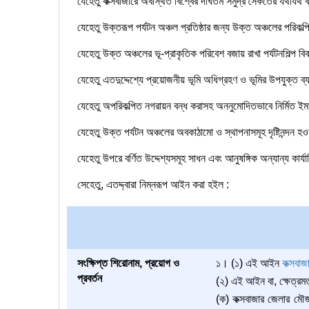
যেহেতু কক্সবাজারে অবস্থিত বিশ্বের দীর্ঘতম সমুদ্র সৈকতের যথাযথ ব
যেহেতু উক্তরূপ পর্যটন অঞ্চল প্রতিষ্ঠার জন্য উক্ত অঞ্চলের পরিক
যেহেতু উক্ত অঞ্চলের ভূ-প্রাকৃতিক পরিবেশ বজায় রাখা পর্যটনশিল্প বি
যেহেতু এতদুদ্দেশ্যে প্রয়োজনীয় ভূমি অধিগ্রহণ ও ভূমির উপযুক্ত ব্
যেহেতু অপরিকল্পিত নগরায়ন বন্ধ করাসহ অননুমোদিতভাবে নির্মিত ই
যেহেতু উক্ত পর্যটন অঞ্চলের অবকাঠামো ও স্থাপনাসমূহ দৃষ্টিনন্দন হওয়
যেহেতু উপরে বর্ণিত উদ্দেশ্যসমূহ সাধন এবং আনুষঙ্গিক অন্যান্য কার্যা
সেহেতু, এতদ্দ্বারা নিম্নরূপ আইন করা হইল :
সংক্ষিপ্ত শিরোনাম, প্রয়োগ ও
১। (১) এই আইন
কক্সবাজ
প্রবর্তন
(২) এই আইন বা, ক্ষেত্রম
(ক) কক্সবাজার জেলার মৌ