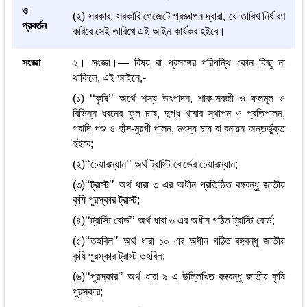
ও
(২) সরকার, সরকারি গেজেটে প্রজ্ঞাপন দ্বারা, যে তারিখ নির্ধারণ
প্রবর্তন
করিবে সেই তারিখে এই আইন কার্যকর হইবে।
সংজ্ঞা
২। সংজ্ঞা।― বিষয় বা প্রসঙ্গের পরিপন্থি কোন কিছু না
থাকিলে, এই আইনে,-
(১) ‘‘কৃষি’’ অর্থে শস্য উৎপাদন, শাক-সবজী ও ফলমূল ও
বিভিন্ন ধরনের ফুল চাষ, দুগ্ধ খামার স্থাপন ও প্রতিপালন,
গবাদি পশু ও হাঁস-মুরগী পালন, মৎস্য চাষ বা বনায়ন অন্তর্ভুক্ত
হইবে;
(২)‘‘চেয়ারম্যান’’ অর্থ ট্রাস্টি বোর্ডের চেয়ারম্যান;
(৩)‘‘ট্রাস্ট’’ অর্থ ধারা ৩ এর অধীন প্রতিষ্ঠিত বঙ্গবন্ধু জাতীয়
কৃষি পুরস্কার ট্রাস্ট;
(৪)‘‘ট্রাস্টি বোর্ড’’ অর্থ ধারা ৬ এর অধীন গঠিত ট্রাস্টি বোর্ড;
(৫)‘‘তহবিল’’ অর্থ ধারা ১০ এর অধীন গঠিত বঙ্গবন্ধু জাতীয়
কৃষি পুরস্কার ট্রাস্ট তহবিল;
(৬)‘‘পুরস্কার’’ অর্থ ধারা ৯ এ উল্লিখিত বঙ্গবন্ধু জাতীয় কৃষি
পুরস্কার;