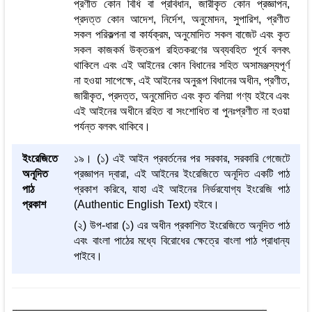
প্রণীত কোন বিধি বা প্রবিধান, জারীকৃত কোন প্রজ্ঞাপন,
প্রদত্ত কোন আদেশ, নির্দেশ, অনুমোদন, সুপারিশ, প্রণীত
সকল পরিকল্পনা বা কার্যক্রম, অনুমোদিত সকল বাজেট এবং কৃত
সকল কাজকর্ম উক্তরূপ রহিতকরণের অব্যবহিত পূর্বে বলবৎ
থাকিলে এবং এই আইনের কোন বিধানের সহিত অসামঞ্জস্যপূর্ণ
না হওয়া সাপেক্ষে, এই আইনের অনুরূপ বিধানের অধীন, প্রণীত,
জারীকৃত, প্রদত্ত, অনুমোদিত এবং কৃত বলিয়া গণ্য হইবে এবং
এই আইনের অধীনে রহিত বা সংশোধিত বা পুনঃপ্রণীত না হওয়া
পর্যন্ত বলবৎ থাকিবে।
ইংরেজিতে
১৯। (১) এই আইন প্রবর্তনের পর সরকার, সরকারি গেজেটে
অনূদিত
প্রজ্ঞাপন দ্বারা, এই আইনের ইংরেজিতে অনূদিত একটি পাঠ
পাঠ
প্রকাশ করিবে, যাহা এই আইনের নির্ভরযোগ্য ইংরেজি পাঠ
প্রকাশ
(Authentic English Text) হইবে।
(২) উপ-ধারা (১) এর অধীন প্রকাশিত ইংরেজিতে অনূদিত পাঠ
এবং বাংলা পাঠের মধ্যে বিরোধের ক্ষেত্রে বাংলা পাঠ প্রাধান্য
পাইবে।