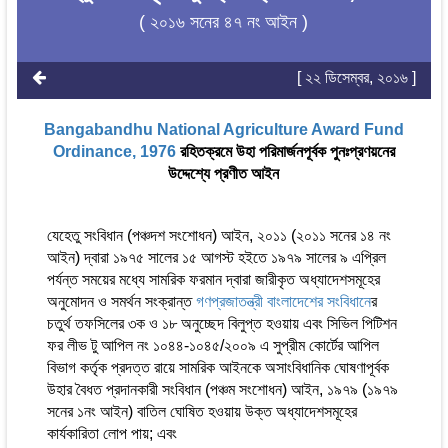
( ২০১৬ সনের ৪৭ নং আইন )
[ ২২ ডিসেম্বর, ২০১৬ ]
Bangabandhu National Agriculture Award Fund
Ordinance, 1976
রহিতক্রমে উহা পরিমার্জনপূর্বক পুনঃপ্রণয়নের
উদ্দেশ্যে প্রণীত আইন
যেহেতু সংবিধান (পঞ্চদশ সংশোধন) আইন, ২০১১ (২০১১ সনের ১৪ নং
আইন) দ্বারা ১৯৭৫ সালের ১৫ আগস্ট হইতে ১৯৭৯ সালের ৯ এপ্রিল
পর্যন্ত সময়ের মধ্যে সামরিক ফরমান দ্বারা জারীকৃত অধ্যাদেশসমূহের
অনুমোদন ও সমর্থন সংক্রান্ত
গণপ্রজাতন্ত্রী বাংলাদেশের সংবিধান
ের
চতুর্থ তফসিলের ৩ক ও ১৮ অনুচ্ছেদ বিলুপ্ত হওয়ায় এবং সিভিল পিটিশন
ফর লীভ টু আপিল নং ১০৪৪-১০৪৫/২০০৯ এ সুপ্রীম কোর্টের আপিল
বিভাগ কর্তৃক প্রদত্ত রায়ে সামরিক আইনকে অসাংবিধানিক ঘোষণাপূর্বক
উহার বৈধত প্রদানকারী সংবিধান (পঞ্চম সংশোধন) আইন, ১৯৭৯ (১৯৭৯
সনের ১নং আইন) বাতিল ঘোষিত হওয়ায় উক্ত অধ্যাদেশসমূহের
কার্যকারিতা লোপ পায়; এবং