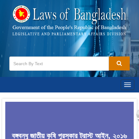
Togg
navig
বঙ্গবন্ধু জাতীয় কৃষি পুরস্কার ট্রাস্ট আইন, ২০১৬