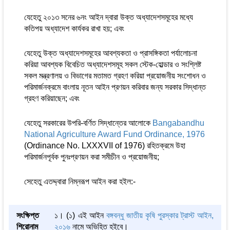
যেহেতু ২০১৩ সনের ৬নং আইন দ্বারা উক্ত অধ্যাদেশসমূহের মধ্যে
কতিপয় অধ্যাদেশ কার্যকর রাখা হয়; এবং
যেহেতু উক্ত অধ্যাদেশসমূহের আবশ্যকতা ও প্রাসঙ্গিকতা পর্যালোচনা
করিয়া আবশ্যক বিবেচিত অধ্যাদেশসমূহ সকল স্টেক-হোল্ডার ও সংশ্লিষ্ট
সকল মন্ত্রণালয় ও বিভাগের মতামত গ্রহণ করিয়া প্রয়োজনীয় সংশোধন ও
পরিমার্জনক্রমে বাংলায় নূতন আইন প্রণয়ন করিবার জন্য সরকার সিদ্ধান্ত
গ্রহণ করিয়াছেন; এবং
যেহেতু সরকারের উপরি-বর্ণিত সিদ্ধান্তের আলোকে
Bangabandhu
National Agriculture Award Fund Ordinance, 1976
(Ordinance No. LXXXVII of 1976) রহিতক্রমে উহা
পরিমার্জনপূর্বক পুনঃপ্রণয়ন করা সমীচীন ও প্রয়োজনীয়;
সেহেতু এতদ্দ্বারা নিম্নরূপ আইন করা হইল:-
সংক্ষিপ্ত
১। (১) এই আইন
বঙ্গবন্ধু জাতীয় কৃষি পুরস্কার ট্রাস্ট আইন,
শিরোনাম
২০১৬
নামে অভিহিত হইবে।