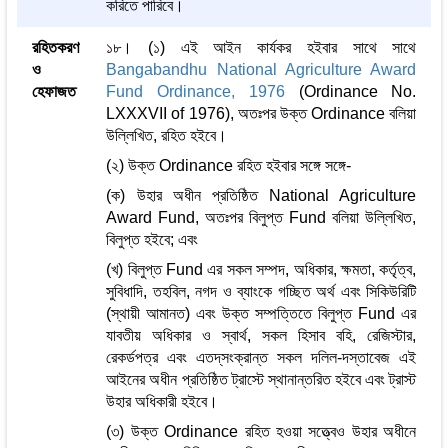
করিতে পারিবে।
রহিতকরণ
১৮। (১) এই আইন কার্যকর হইবার সাথে সাথে
ও
Bangabandhu National Agriculture Award
হেফাজত
Fund Ordinance, 1976
(Ordinance No.
LXXXVII of 1976), অতঃপর উক্ত Ordinance বলিয়া
উল্লিখিত, রহিত হইবে।
(২) উক্ত Ordinance রহিত হইবার সঙ্গে সঙ্গে-
(ক) উহার অধীন প্রতিষ্ঠিত National Agriculture
Award Fund, অতঃপর বিলুপ্ত Fund বলিয়া উল্লিখিত,
বিলুপ্ত হইবে; এবং
(খ) বিলুপ্ত Fund এর সকল সম্পদ, অধিকার, ক্ষমতা, কর্তৃত্ব,
সুবিধাদি, তহবিল, নগদ ও ব্যাংকে গচ্ছিত অর্থ এবং সিকিউরিটি
(স্থায়ী আমানত) এবং উক্ত সম্পত্তিতে বিলুপ্ত Fund এর
যাবতীয় অধিকার ও স্বার্থ, সকল হিসাব বহি, রেজিস্টার,
রেকর্ডপত্র এবং এতদ্‌সংক্রান্ত সকল দলিল-দস্তাবেজ এই
আইনের অধীন প্রতিষ্ঠিত ট্রাস্টে স্থানান্তরিত হইবে এবং ট্রাস্ট
উহার অধিকারী হইবে।
(৩) উক্ত Ordinance রহিত হওয়া সত্ত্বেও উহার অধীনে