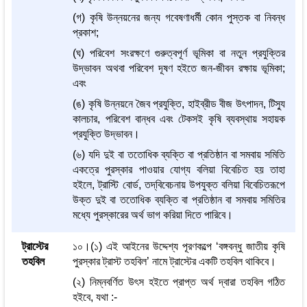
(গ) কৃষি উন্নয়নের জন্য গবেষণাধর্মী কোন পুস্তক বা নিবন্ধ
প্রকাশ;
(ঘ) পরিবেশ সংরক্ষণে গুরুত্বপূর্ণ ভূমিকা বা নতুন প্রযুক্তির
উদ্ভাবন অথবা পরিবেশ দূষণ হইতে জন-জীবন রক্ষায় ভূমিকা;
এবং
(ঙ) কৃষি উন্নয়নে জৈব প্রযুক্তি, হাইব্রীড বীজ উৎপাদন, টিস্যু
কালচার, পরিবেশ বান্ধব এবং টেকসই কৃষি ব্যবস্থায় সহায়ক
প্রযুক্তি উদ্ভাবন।
(৬) যদি দুই বা ততোধিক ব্যক্তি বা প্রতিষ্ঠান বা সমবায় সমিতি
একত্রে পুরস্কার পাওয়ার যোগ্য বলিয়া বিবেচিত হয় তাহা
হইলে, ট্রাস্টি বোর্ড, তদ্‌বিবেচনায় উপযুক্ত বলিয়া বিবেচিতরূপে
উক্ত দুই বা ততোধিক ব্যক্তি বা প্রতিষ্ঠান বা সমবায় সমিতির
মধ্যে পুরস্কারের অর্থ ভাগ করিয়া দিতে পারিবে।
ট্রাস্টের
১০।(১) এই আইনের উদ্দেশ্য পূরণকল্পে ‘বঙ্গবন্ধু জাতীয় কৃষি
তহবিল
পুরস্কার ট্রাস্ট তহবিল’ নামে ট্রাস্টের একটি তহবিল থাকিবে।
(২) নিম্নবর্ণিত উৎস হইতে প্রাপ্ত অর্থ দ্বারা তহবিল গঠিত
হইবে, যথা :-