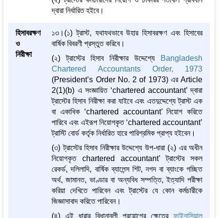
দ্বারা নির্ধারিত হইবে।
হিসাবরক্ষণ
১৩।(১) ট্রাস্ট, যথাযথভাবে উহার হিসাবরক্ষণ এবং হিসাবের
ও
বার্ষিক বিবরণী প্রস্তুত করিবে।
নিরীক্ষা
(২) ট্রাস্টের হিসাব নিরীক্ষার উদ্দেশ্যে
Bangladesh
Chartered Accountants Order, 1973
(President’s Order No. 2 of 1973) এর Article
2(1)(b) এ সংজ্ঞায়িত ‘chartered accountant’ দ্বারা
ট্রাস্টের হিসাব নিরীক্ষা করা যাইবে এবং এতদুদ্দেশ্যে ট্রাস্ট এক
বা একাধিক ‘chartered accountant’ নিয়োগ করিতে
পারিবে এবং এইরূপ নিয়োগকৃত ‘chartered accountant’
ট্রাস্টি বোর্ড কর্তৃক নির্ধারিত হারে পারিশ্রমিক প্রাপ্য হইবেন।
(৩) ট্রাস্টের হিসাব নিরীক্ষার উদ্দেশ্যে উপ-ধারা (২) এর অধীন
নিয়োগকৃত chartered accountant’ ট্রাস্টের সকল
রেকর্ড, দলিলাদি, বার্ষিক ব্যালেন্স শিট, নগদ বা ব্যাংকে গচ্ছিত
অর্থ, জামানত, ভাণ্ডার বা অন্যবিধ সম্পত্তি, ইত্যাদি পরীক্ষা
করিয়া দেখিতে পারিবেন এবং ট্রাস্টের যে কোন কর্মচারীকে
জিজ্ঞাসাবাদ করিতে পারিবেন।
(৪) এই ধারার বিধানাবলী প্রয়োগের ক্ষেত্রে
ফাইনান্সিয়াল