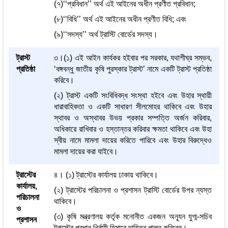
(৭)‘‘প্রবিধান’’ অর্থ এই আইনের অধীন প্রণীত প্রবিধান;
(৮)‘‘বিধি’’ অর্থ এই আইনের অধীন প্রণীত বিধি; এবং
(৯)‘‘সদস্য’’ অর্থ ট্রাস্টি বোর্ডের সদস্য।
ট্রাস্ট
৩।(১) এই আইন কার্যকর হইবার পর সরকার, যথাশীঘ্র সম্ভব,
প্রতিষ্ঠা
‘বঙ্গবন্ধু জাতীয় কৃষি পুরস্কার ট্রাস্ট’ নামে একটি ট্রাস্ট প্রতিষ্ঠা
করিবে।
(২) ট্রাস্ট একটি সংবিধিবদ্ধ সংস্থা হইবে এবং উহার স্থায়ী
ধারাবাহিকতা ও একটি সাধারণ সীলমোহর থাকিবে এবং উহার
স্থাবর ও অস্থাবর উভয় প্রকার সম্পত্তি অর্জন করিবার,
অধিকারে রাখিবার ও হস্তান্তর করিবার ক্ষমতা থাকিবে এবং উহা
স্বীয় নামে মামলা দায়ের করিতে পারিবে এবং উহার বিরুদ্ধেও
মামলা দায়ের করা যাইবে।
ট্রাস্টের
৪। (১) ট্রাস্টের কার্যালয় ঢাকায় থাকিবে।
কার্যালয়,
(২) ট্রাস্টের পরিচালনা ও প্রশাসন ট্রাস্টি বোর্ডের উপর ন্যস্ত
পরিচালনা
থাকিবে।
ও
(৩) কৃষি মন্ত্রণালয় কর্তৃক মনোনীত একজন অন্যূন যুগ্ম-সচিব
প্রশাসন
ট্রাস্টের প্রধান নির্বাহী হিসাবে দায়িত্ব পালন করিবেন।