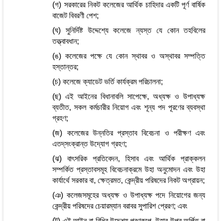
(গ) সরকারের নিকট কলেজের আর্থিক চাহিদার একটি পূর্ণ বার্ষিক
বাজেট বিবরণী পেশ;
(ঘ) সুনির্দিষ্ট উদ্দেশ্যে কলেজে ন্যস্ত যে কোন তহবিলের
তত্ত্বাবধান;
(ঙ) কলেজের পক্ষে যে কোন স্থাবর ও অস্থাবর সম্পত্তি
হস্তান্তর;
(চ) কলেজে ক্যাডেট ভর্তি কার্যক্রম পরিচালনা;
(ছ) এই আইনের বিধানাবলি সাপেক্ষে, অধ্যক্ষ ও উপাধ্যক্ষ
ব্যতীত, সকল কর্মচারীর নিয়োগ এবং শূন্য পদ পূরণের ব্যবস্থা
গ্রহণ;
(জ) কলেজের উন্নতির প্রস্তাব বিবেচনা ও পরীক্ষণ এবং
এতদ্‌সংক্রান্ত উদ্যোগ গ্রহণ;
(ঝ) বাৎসরিক প্রতিবেদন, হিসাব এবং আর্থিক প্রাক্কলন
সম্পর্কিত প্রস্তাবসমূহ বিবেচনাক্রমে উহা অনুমোদন এবং উহা
কার্যার্থে সরকার বা, ক্ষেত্রমত, কেন্দ্রীয় পরিষদের নিকট অগ্রায়ন;
(ঞ) কলেজসমূহের অধ্যক্ষ ও উপাধ্যক্ষ পদে নিয়োগের জন্য
কেন্দ্রীয় পরিষদের চেয়ারম্যান বরাবর সুপারিশ প্রেরণ; এবং
(ট) এই আইন বা বিধির উদ্দেশ্য পূরণকল্পে, উহার উপর অর্পিত বা