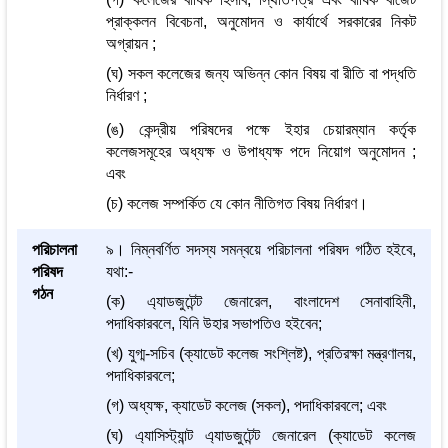
প্রাক্কলন বিবেচনা, অনুমোদন ও কার্যার্থে সরকারের নিকট
অগ্রায়ন ;
(ঘ) সকল কলেজের জন্য অভিন্ন কোন বিষয় বা রীতি বা পদ্ধতি
নির্ধারণ ;
(ঙ) কেন্দ্রীয় পরিষদের পক্ষে ইহার চেয়ারম্যান কর্তৃক
কলেজসমূহের অধ্যক্ষ ও উপাধ্যক্ষ পদে নিয়োগ অনুমোদন ;
এবং
(চ) কলেজ সম্পর্কিত যে কোন নীতিগত বিষয় নির্ধারণ।
পরিচালনা
৯। নিম্নবর্ণিত সদস্য সমন্বয়ে পরিচালনা পরিষদ গঠিত হইবে,
পরিষদ
যথা:-
গঠন
(ক) এ্যাডজুটেন্ট জেনারেল, বাংলাদেশ সেনাবাহিনী,
পদাধিকারবলে, যিনি উহার সভাপতিও হইবেন;
(খ) যুগ্ম-সচিব (ক্যাডেট কলেজ সংশ্লিষ্ট), প্রতিরক্ষা মন্ত্রণালয়,
পদাধিকারবলে;
(গ) অধ্যক্ষ, ক্যাডেট কলেজ (সকল), পদাধিকারবলে; এবং
(ঘ) এ্যাসিস্ট্যান্ট এ্যাডজুটেন্ট জেনারেল (ক্যাডেট কলেজ