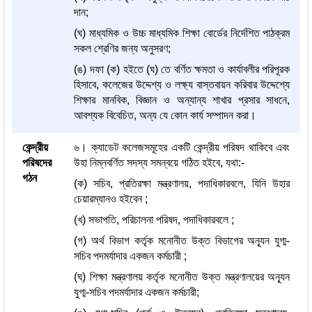
দান;
(ঘ) মাধ্যমিক ও উচ্চ মাধ্যমিক শিক্ষা বোর্ডের নির্দেশিত পাঠক্রম
সকল শ্রেণির জন্য অনুসরণ;
(ঙ) দফা (ক) হইতে (ঘ) তে বর্ণিত ক্ষমতা ও কার্যাবলীর পরিপূরক
হিসাবে, কলেজের উদ্দেশ্য ও লক্ষ্য বাস্তবায়ন করিবার উদ্দেশ্যে
শিক্ষার মানবিক, বিজ্ঞান ও অন্যান্য শাখার প্রসার সাধনে,
আবশ্যক বিবেচিত, অন্য যে কোন কার্য সম্পাদন করা।
কেন্দ্রীয়
৬। ক্যাডেট কলেজসমূহের একটি কেন্দ্রীয় পরিষদ থাকিবে এবং
পরিষদের
উহা নিম্নবর্ণিত সদস্য সমন্বয়ে গঠিত হইবে, যথা:-
গঠন
(ক) সচিব, প্রতিরক্ষা মন্ত্রণালয়, পদাধিকারবলে, যিনি উহার
চেয়ারম্যানও হইবেন ;
(খ) সভাপতি, পরিচালনা পরিষদ, পদাধিকারবলে ;
(গ) অর্থ বিভাগ কর্তৃক মনোনীত উক্ত বিভাগের অন্যূন যুগ্ম-
সচিব পদমর্যাদার একজন কর্মচারী ;
(ঘ) শিক্ষা মন্ত্রণালয় কর্তৃক মনোনীত উক্ত মন্ত্রণালয়ের অন্যূন
যুগ্ম-সচিব পদমর্যাদার একজন কর্মচারী;