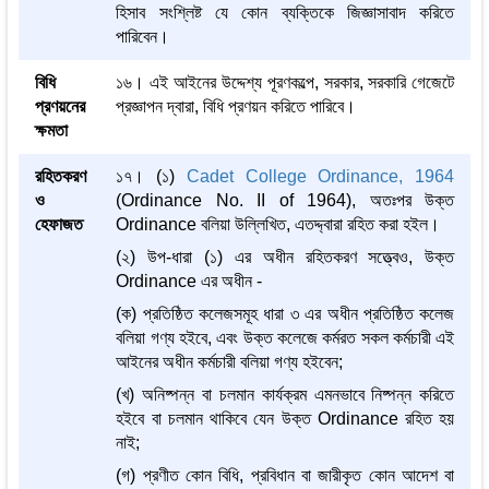
হিসাব সংশ্লিষ্ট যে কোন ব্যক্তিকে জিজ্ঞাসাবাদ করিতে
পারিবেন।
বিধি
১৬। এই আইনের উদ্দেশ্য পূরণকল্পে, সরকার, সরকারি গেজেটে
প্রণয়নের
প্রজ্ঞাপন দ্বারা, বিধি প্রণয়ন করিতে পারিবে।
ক্ষমতা
রহিতকরণ
১৭। (১)
Cadet College Ordinance, 1964
ও
(Ordinance No. II of 1964), অতঃপর উক্ত
হেফাজত
Ordinance বলিয়া উল্লিখিত, এতদ্দ্বারা রহিত করা হইল।
(২) উপ-ধারা (১) এর অধীন রহিতকরণ সত্ত্বেও, উক্ত
Ordinance এর অধীন -
(ক) প্রতিষ্ঠিত কলেজসমূহ ধারা ৩ এর অধীন প্রতিষ্ঠিত কলেজ
বলিয়া গণ্য হইবে, এবং উক্ত কলেজে কর্মরত সকল কর্মচারী এই
আইনের অধীন কর্মচারী বলিয়া গণ্য হইবেন;
(খ) অনিষ্পন্ন বা চলমান কার্যক্রম এমনভাবে নিষ্পন্ন করিতে
হইবে বা চলমান থাকিবে যেন উক্ত Ordinance রহিত হয়
নাই;
(গ) প্রণীত কোন বিধি, প্রবিধান বা জারীকৃত কোন আদেশ বা