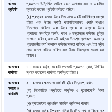
কলেজ
প্রজ্ঞাপনে উল্লিখিত তারিখে কোন এলাকায় এক বা একাধিক
প্রতিষ্ঠা
ক্যাডেট কলেজ প্রতিষ্ঠা করিতে পারিবে।
(২) প্রত্যেক কলেজ উহার নিজ নামে একটি সংবিধিবদ্ধ সংস্থা
হইবে এবং উহার স্থায়ী ধারাবাহিকতাসহ একটি সাধারণ
সিলমোহর থাকিবে, এবং উহার স্থাবর ও অস্থাবর উভয়
প্রকারের সম্পত্তি অর্জন, ধারণ ও হস্তান্তর করিবার, চুক্তি
সম্পাদন করিবার, এবং এই আইনের উদ্দেশ্য পূরণকল্পে, অন্যান্য
প্রয়োজনীয় কার্য সম্পাদন করিবার ক্ষমতা থাকিবে, এবং ইহা স্বীয়
নামে মামলা করিতে পারিবে এবং ইহার বিরুদ্ধেও মামলা করা
যাইবে।
কলেজের
৪। সরকার কর্তৃক, সরকারি গেজেটে প্রজ্ঞাপন দ্বারা, নির্ধারিত
কার্যালয়
স্থানে কলেজের কার্যালয় অবস্থিত হইবে।
কলেজের
৫। কলেজের ক্ষমতা ও কার্যাবলী হইবে নিম্নরূপ, যথা:-
ক্ষমতা ও
(ক) বিশেষায়িত পদ্ধতিতে আধুনিক ও যুগোপযোগী শিক্ষা
কার্যাবলী
প্রদান;
(খ) ক্যাডেটদের প্রাথমিক সামরিক প্রশিক্ষণ প্রদান;
(গ) কলেজ কর্তৃক উপযুক্ত বলিয়া বিবেচিত শাখা বা বিষয়ে পাঠ