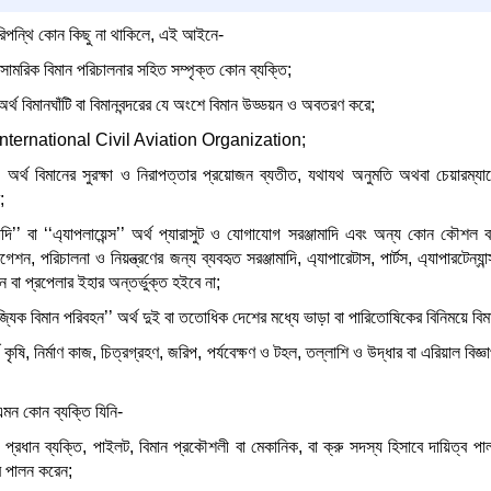
পরিপন্থি কোন কিছু না থাকিলে, এই আইনে-
েসামরিক বিমান পরিচালনার সহিত সম্পৃক্ত কোন ব্যক্তি;
্থ বিমানঘাঁটি বা বিমানবন্দরের যে অংশে বিমান উড্ডয়ন ও অবতরণ করে;
থ International Civil Aviation Organization;
’ অর্থ বিমানের সুরক্ষা ও নিরাপত্তার প্রয়োজন ব্যতীত, যথাযথ অনুমতি অথবা চেয়ারম্
;
ামাদি’’ বা ‘‘এ্যাপলায়েন্স’’ অর্থ প্যারাসুট ও যোগাযোগ সরঞ্জামাদি এবং অন্য কোন কৌশ
শন, পরিচালনা ও নিয়ন্ত্রণের জন্য ব্যবহৃত সরঞ্জামাদি, এ্যাপারেটাস, পার্টস, এ্যাপারটে
িন বা প্রপেলার ইহার অন্তর্ভুক্ত হইবে না;
জ্যিক বিমান পরিবহন’’ অর্থ দুই বা ততোধিক দেশের মধ্যে ভাড়া বা পারিতোষিকের বিনিময়ে বিমা
্থ কৃষি, নির্মাণ কাজ, চিত্রগ্রহণ, জরিপ, পর্যবেক্ষণ ও টহল, তল্লাশি ও উদ্ধার বা এরিয়াল বিজ
 এমন কোন ব্যক্তি যিনি-
প্রধান ব্যক্তি, পাইলট, বিমান প্রকৌশলী বা মেকানিক, বা ক্রু সদস্য হিসাবে দায়িত্ব 
্ব পালন করেন;