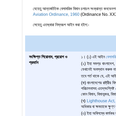
যেহেতু আন্তর্জাতিক বেসামরিক বিমান চলাচল সংক্রান্ত কনভেনশন বা
Aviation Ordinance, 1960
(Ordinance No. XXXII 
সেহেতু এতদ্দ্বারা নিম্নরূপ আইন করা হইল:-
সংক্ষিপ্ত শিরোনাম, প্রয়োগ ও
১। (১) এই আইন
বেসামর
প্রবর্তন
(২) ইহা সমগ্র বাংলাদেশ, 
যেখানেই অবস্থান করুক না
তবে শর্ত থাকে যে, এই আ
(ক) বাংলাদেশের রাষ্ট্রীয় ব
পরিচালনাসহ এতদ্‌সংশ্লিষ্
কোন বিমান, বিমানবন্দর, বিম
(খ)
Lighthouse Act
অধিকার বা ক্ষমতাকে ক্ষুণ্ণ
(৩) ইহা অবিলম্বে কার্যকর