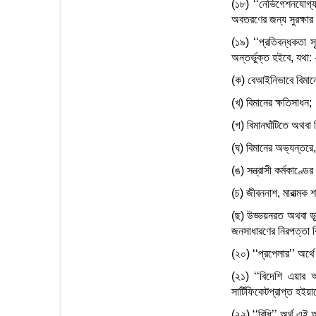
(১৮) ‘‘নেভিগেশনযোগ্য 
অবতরণের জন্য সুরক্ষার
(১৯) ‘‘প্রতিবন্ধকতা স
অন্তর্ভুক্ত হইবে, যথা: 
(ক) বেআইনিভাবে বিমানের
(খ) বিমানের ক্ষতিসাধন;
(গ) বিমানঘাঁটিতে অথবা 
(ঘ) বিমানের অভ্যন্তরে,
(ঙ) সন্ত্রাসী কর্মকাণ্ডে
(চ) জীবননাশ, মারাত্মক 
(ছ) উড্ডয়নরত অথবা ভূম
জনসাধারণের নিরপত্তা বিপ
(২০) ‘‘প্রপেলার’’ অর্থে
(২১) ‘‘বিদেশি এয়ার অ
সার্টিফিকেটপ্রাপ্ত হইয়া
(২২) ‘‘বিধি’’ অর্থ এই