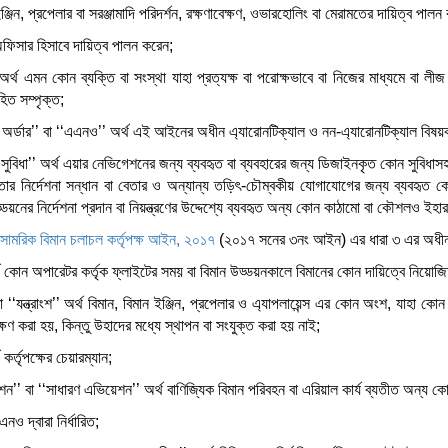
্জিন, প্রপেলার বা সরঞ্জামাদি পরিদর্শন, রক্ষণাবেক্ষণ, ওভারহোলিং বা মেরামতের দায়িত্ব পালন
ফিসার হিসাবে দায়িত্ব পালন করেন;
র্থ এমন কোন ব্যক্তি বা সংস্থা যাহা প্রত্যক্ষ বা পরোক্ষভাবে বা নিজের মাধ্যমে বা লীজ
িত সম্পৃক্ত;
অর্ডার’’ বা ‘‘এএনও’’ অর্থ এই আইনের অধীন এ্যারোনটিক্যাল ও নন-এ্যারোনটিক্যাল বিষয়ক
সুবিধা’’ অর্থ এয়ার নেভিগেশনের জন্য ব্যবহৃত বা ব্যবহারের জন্য ডিজাইনকৃত কোন সুবিধ
বেতার নির্দেশনা সন্ধান বা বেতার ও অন্যান্য তড়িৎ-চৌম্বকীয় যোগাযোগের জন্য ব্যবহৃত ক
নের নির্দেশনা প্রদান বা নিয়ন্ত্রণের উদ্দেশ্যে ব্যবহৃত অন্য কোন কাঠামো বা কৌশলও ইহার
সামরিক বিমান চলাচল কর্তৃপক্ষ আইন, ২০১৭
(২০১৭ সনের ৩নং আইন) এর ধারা ৩ এর অধীন প্র
্থ কোন অপারেটর কর্তৃক ফ্লাইটের সময় বা বিমান উড্ডয়নকালে বিমানের কোন দায়িত্বে নিয়োজি
’ বা ‘‘যন্ত্রাংশ’’ অর্থ বিমান, বিমান ইঞ্জিন, প্রপেলার ও এ্যাপলায়েন্স এর কোন অংশ, যাহা কোন 
ক্ষণ করা হয়, কিন্তু উহাদের মধ্যে স্থাপন বা সংযুক্ত করা হয় নাই;
 কর্তৃপক্ষের চেয়ারম্যান;
’’ বা ‘‘সাধারণ এভিয়েশন’’ অর্থ বাণিজ্যিক বিমান পরিবহন বা এরিয়াল কার্য ব্যতীত অন্য কোন
এনও দ্বারা নির্ধারিত;