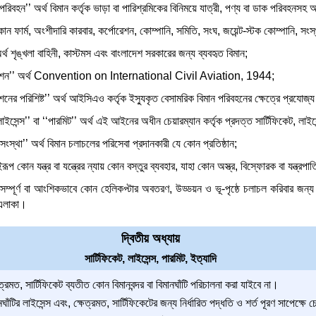
পরিবহন’’ অর্থ বিমান কর্তৃক ভাড়া বা পারিশ্রমিকের বিনিময়ে যাত্রী, পণ্য বা ডাক পরিবহনসহ অন্
কোন ফার্ম, অংশীদারি কারবার, কর্পোরেশন, কোম্পানি, সমিতি, সংঘ, জয়েন্ট-স্টক কোম্পানি, সংস্
 অর্থ শৃঙ্খলা বাহিনী, কাস্টমস এবং বাংলাদেশ সরকারের জন্য ব্যবহৃত বিমান;
নশন’’ অর্থ Convention on International Civil Aviation, 1944;
ের পরিশিষ্ট’’ অর্থ আইসিএও কর্তৃক ইস্যুকৃত বেসামরিক বিমান পরিবহনের ক্ষেত্রে প্রযোজ্
‘লাইসেন্স’’ বা ‘‘পারমিট’’ অর্থ এই আইনের অধীন চেয়ারম্যান কর্তৃক প্রদত্ত সার্টিফিকেট, লাইসে
সংস্থা’’ অর্থ বিমান চলাচলের পরিসেবা প্রদানকারী যে কোন প্রতিষ্ঠান;
এইরূপ কোন যন্ত্র বা যন্ত্রের ন্যায় কোন বস্তুর ব্যবহার, যাহা কোন অস্ত্র, বিস্ফোরক বা যন্ত্রপ
থ সম্পূর্ণ বা আংশিকভাবে কোন হেলিকপ্টার অবতরণ, উড্ডয়ন ও ভূ-পৃষ্ঠে চলাচল করিবার জন্য ব্
 এলাকা।
দ্বিতীয় অধ্যায়
সার্টিফিকেট, লাইসেন্স, পারমিট, ইত্যাদি
্রমত, সার্টিফিকেট ব্যতীত কোন বিমানবন্দর বা বিমানঘাঁটি পরিচালনা করা যাইবে না।
নঘাঁটির লাইসেন্স এবং, ক্ষেত্রমত, সার্টিফিকেটের জন্য নির্ধারিত পদ্ধতি ও শর্ত পূরণ সাপেক