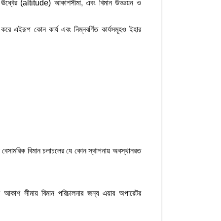
ার ঊর্ধ্বের (altitude) আকাশসীমা, এবং বিমান উড্ডয়ন ও
 করে এইরূপ কোন কার্য এবং নিম্নবর্ণিত কার্যসমূহও ইহার
 বা বেসামরিক বিমান চলাচলের যে কোন স্থাপনায় অবস্থানরত
রের আকাশ সীমায় বিমান পরিচালনার জন্য এয়ার অপারেটর