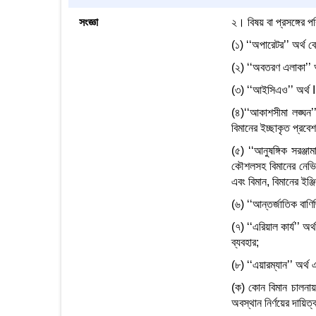
সংজ্ঞা
২। বিষয় বা প্রসঙ্গের 
(১) ‘‘অপারেটর’’ অর্থ ব
(২) ‘‘অবতরণ এলাকা’’ অর
(৩) ‘‘আইসিএও’’ অর্
(৪)‘‘আকাশসীমা লঙ্ঘন’
বিমানের ইচ্ছাকৃত প্রবেশ
(৫) ‘‘আনুষঙ্গিক সরঞ্জ
কৌশলসহ বিমানের নেভিগে
এবং বিমান, বিমানের ইঞ্জ
(৬) ‘‘আন্তর্জাতিক বাণি
(৭) ‘‘এরিয়াল কার্য’’ অর
ব্যবহার;
(৮) ‘‘এয়ারম্যান’’ অর্থ
(ক) কোন বিমান চালনায় 
অবস্থান নির্ণয়ের দায়িত