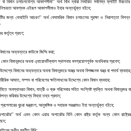
বা বিমান চলাচলযোগ্য আকাশসীমা’’ অর্থ বিধি দ্বারা নির্ধারিত সর্বনিম্ন ফ্লাইট উচ্চত
 নিশ্চয়তা আবশ্যক এইরূপ আকাশসীমাও ইহার অন্তর্ভুক্ত হইবে;
ৃষ্টির জন্য বেআইনি আচরণ’’ অর্থ বেসামরিক বিমান চলাচলের সুরক্ষা ও নিরাপত্তা বিপন্ন
-
 কর্তৃত্ব গ্রহণ;
বিমানের অভ্যন্তরে কাউকে জিম্মি করা;
 কোন বিমানবন্দরে অথবা এ্যারোনটিক্যাল স্থাপনায় বলপ্রয়োগপূর্বক অনধিকার প্রবেশ;
র উদ্দেশ্যে বিমানের অভ্যন্তরে অথবা বিমানবন্দরে অস্ত্র অথবা বিপজ্জনক যন্ত্র বা পদার্থ ব্যবহার;
শারীরিক আঘাত, সম্পদ বা পরিবেশের ক্ষতিসাধনের উদ্দেশ্যে কোন বিমান ব্যবহার;
িতে অবস্থানরত বিমান, যাত্রী ও ক্রু পরিসেবার সহিত সংশ্লিষ্ট ব্যক্তি অথবা বিমানবন্দর
ন্ন করিবার উদ্দেশ্যে মিথ্যা তথ্য প্রদান;
 প্রপেলারের খুচরা যন্ত্রাংশ, আনুষঙ্গিক ও সহায়ক সরঞ্জামও ইহা অন্তর্ভুক্ত হইবে;
পারেটর’’ অর্থ এমন কোন এয়ার অপারেটর যিনি কোন রাষ্ট্র কর্তৃক অন্য কোন রাষ্ট্
ছেন;
 আইনের অধীন প্রণীত বিধি;