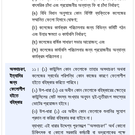
বাৎসরিক চাঁদা এবং প্রয়োজনীয় অন্যান্য ফি বা চাঁদা নির্ধারণ;
(ঙ) বিধি বিধান অনুসারে কোন বিশিষ্ট ব্যক্তিকে কলেজের
সম্মানিত ফেলো হিসাবে ঘোষণা;
(চ) কলেজের কার্যক্রম পরিচালনার জন্য বিভিন্ন কমিটি গঠন
এবং উহার ক্ষমতা ও কার্যাবলি নির্ধারণ;
(ছ) কলেজের বার্ষিক সাধারণ সভার আয়োজন; এবং
(জ) কলেজের কার্যাবলি পরিচালনার জন্য প্রয়োজনীয় অন্যান্য
কার্যক্রম পরিচালনা।
অসদাচরণ,
১১। (১) কাউন্সিল কোন ফেলোকে তাহার অসদাচরণ অথবা
ইত্যাদির
কলেজের স্বার্থের পরিপন্থি কোন কাজের কারণে ফেলোশীপ
জন্য
হইতে বহিষ্কার করিতে পারিবে।
ফেলোশীপ
(২) উপ-ধারা (১) এর অধীন কোন ফেলোকে বহিষ্কারের ক্ষেত্রে
হইতে
কাউন্সিলের মোট সদস্য সংখ্যার অন্যূন দুই-তৃতীয়াংশ সদস্যের
বহিষ্কার
ভোটের প্রয়োজন হইবে।
(৩) উপ-ধারা (১) এর অধীন কোন ফেলোকে শুনানির সুযোগ
প্রদান না করিয়া বহিষ্কার করা যাইবে না।
ব্যাখ্যা: এই ধারার উদ্দেশ্য পূরণকল্পে ‘‘অসদাচরণ’’ অর্থ কোনো
চিকিৎসক বা কোনো সরকারি কর্মচারী বা ভদ্রলোকের পক্ষে