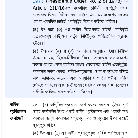
1973
(President’s Order No. 2 of 1973) এর
Article 2(1)(b)-তে সংজ্ঞায়িত চার্টার্ড একাউন্টেন্ট দ্বারা
কলেজের হিসাব নিরীক্ষা করা যাইবে এবং এতদুদ্দেশ্যে কলেজ
এক বা একাধিক চার্টার্ড একাউন্টেন্ট নিয়োগ করিতে পারিবে।
(৪) উপ-ধারা (৩) এর অধীন নিয়োগকৃত চার্টার্ড একাউন্টেন্ট
এতদুদ্দেশ্যে কাউন্সিল কর্তৃক নির্দিষ্টকৃত পারিতোষিক প্রাপ্য
হইবেন।
(৫) উপ-ধারা (২) বা (৩) এর বিধান অনুসারে হিসাব নিরীক্ষা
উদ্দেশ্যে মহা হিসাব-নিরীক্ষক কিংবা তদ্‌কর্তৃক এতদুদ্দেশ্যে
ক্ষমতাপ্রাপ্ত কোন ব্যক্তি অথবা ক্ষেত্রমত চার্টার্ড একাউন্টেন্ট,
কলেজের সকল রেকর্ড, দলিল-দস্তাবেজ, নগদ বা ব্যাংকে রক্ষিত
অর্থ, জামানত, ভাণ্ডার এবং অন্যবিধ সম্পত্তি পরীক্ষা করিয়া
দেখিতে পারিবেন এবং কাউন্সিলের যে কোন সদস্য এবং কলেজের
কর্মচারীকে জিজ্ঞাসাবাদ করিতে পারিবেন।
বার্ষিক
১৬। (১) কাউন্সিল প্রত্যেক অর্থ বৎসর সমাপ্ত হইবার পূর্বে
প্রতিবেদন
উহার কার্যাবলির উপর একটি বার্ষিক প্রতিবেদন এবং পরবর্তী অর্থ
ও বাজেট
বৎসরের জন্য কলেজের সম্ভাব্য আয় ও ব্যয়ের উপর বাজেট
প্রস্তুত করিবে।
(২) উপ-ধারা (১) এর অধীন প্রস্তুতকৃত বার্ষিক প্রতিবেদন ও