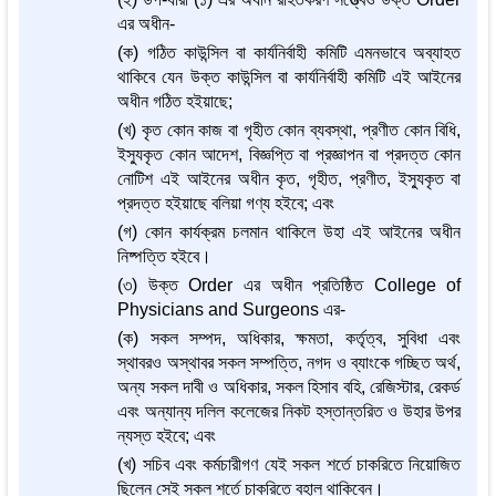
এর অধীন-
(ক) গঠিত কাউন্সিল বা কার্যনির্বাহী কমিটি এমনভাবে অব্যাহত
থাকিবে যেন উক্ত কাউন্সিল বা কার্যনির্বাহী কমিটি এই আইনের
অধীন গঠিত হইয়াছে;
(খ) কৃত কোন কাজ বা গৃহীত কোন ব্যবস্থা, প্রণীত কোন বিধি,
ইস্যুকৃত কোন আদেশ, বিজ্ঞপ্তি বা প্রজ্ঞাপন বা প্রদত্ত কোন
নোটিশ এই আইনের অধীন কৃত, গৃহীত, প্রণীত, ইস্যুকৃত বা
প্রদত্ত হইয়াছে বলিয়া গণ্য হইবে; এবং
(গ) কোন কার্যক্রম চলমান থাকিলে উহা এই আইনের অধীন
নিষ্পত্তি হইবে।
(৩) উক্ত Order এর অধীন প্রতিষ্ঠিত College of
Physicians and Surgeons এর-
(ক) সকল সম্পদ, অধিকার, ক্ষমতা, কর্তৃত্ব, সুবিধা এবং
স্থাবরও অস্থাবর সকল সম্পত্তি, নগদ ও ব্যাংকে গচ্ছিত অর্থ,
অন্য সকল দাবী ও অধিকার, সকল হিসাব বহি, রেজিস্টার, রেকর্ড
এবং অন্যান্য দলিল কলেজের নিকট হস্তান্তরিত ও উহার উপর
ন্যস্ত হইবে; এবং
(খ) সচিব এবং কর্মচারীগণ যেই সকল শর্তে চাকরিতে নিয়োজিত
ছিলেন সেই সকল শর্তে চাকরিতে বহাল থাকিবেন।