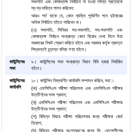
সভাপতি এবং কোষাধ্যক্ষ নির্বাচিত না হওয়া পর্যন্ত প্রত্যেকে
স্ব স্ব দায়িত্ব পালন করিবেন:
আরও শর্ত থাকে যে, কোন ব্যক্তি পূর্ববর্ণিত পদে দুইবারের
অধিক নির্বাচিত হইতে পারিবেন না।
(৩) সভাপতি, সিনিয়র সহ-সভাপতি, সহ-সভাপতি এবং
কোষাধ্যক্ষ নির্বাচন সংক্রান্ত কোন বিরোধ দেখা দিলে উহা
সরকারের নিকট প্রেরণ করিতে হইবে এবং সরকার কর্তৃক প্রদত্ত
সিদ্ধান্তই চূড়ান্ত বলিয়া গণ্য হইবে।
কাউন্সিলের
৯। কাউন্সিলের সভা সংক্রান্ত বিধান বিধি দ্বারা নির্ধারিত
সভা
হইবে।
কাউন্সিলের
১০। কাউন্সিল নিম্নবর্ণিত কার্যাবলি সম্পাদন করিবে, যথা :-
কার্যাবলি
(ক) এফসিপিএস পরীক্ষা পরিচালনা এবং এফসিপিএস পরীক্ষয়
উত্তীর্ণদের সনদ প্রদান;
(খ) এমসিপিএস পরীক্ষা পরিচালনা এবং এমসিপিএস পরীক্ষায়
উত্তীর্ণদের সনদ প্রদান;
(গ) বিভিন্ন বিষয়ে পরীক্ষা পরিচালনার জন্য পরীক্ষক বোর্ড
নিয়োগ;
(ঘ) বিভিন্ন পরীক্ষায় অংশগ্রহণের জন্য ফি, ফেলোশীপের