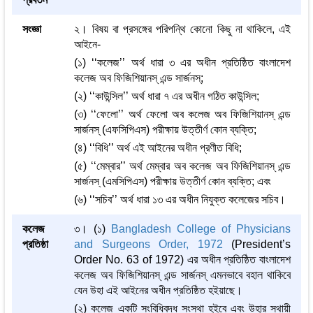
সংজ্ঞা
২। বিষয় বা প্রসঙ্গের পরিপন্থি কোনো কিছু না থাকিলে, এই
আইনে-
(১) ‘‘কলেজ’’ অর্থ ধারা ৩ এর অধীন প্রতিষ্ঠিত বাংলাদেশ
কলেজ অব ফিজিশিয়ানস্ এন্ড সার্জনস্;
(২) ‘‘কাউন্সিল’’ অর্থ ধারা ৭ এর অধীন গঠিত কাউন্সিল;
(৩) ‘‘ফেলো’’ অর্থ ফেলো অব কলেজ অব ফিজিশিয়ানস্ এন্ড
সার্জনস্ (এফসিপিএস) পরীক্ষায় উত্তীর্ণ কোন ব্যক্তি;
(৪) ‘‘বিধি’’ অর্থ এই আইনের অধীন প্রণীত বিধি;
(৫) ‘‘মেম্বার’’ অর্থ মেম্বার অব কলেজ অব ফিজিশিয়ানস্ এন্ড
সার্জনস্ (এমসিপিএস) পরীক্ষায় উত্তীর্ণ কোন ব্যক্তি; এবং
(৬) ‘‘সচিব’’ অর্থ ধারা ১৩ এর অধীন নিযুক্ত কলেজের সচিব।
কলেজ
৩। (১)
Bangladesh College of Physicians
প্রতিষ্ঠা
and Surgeons Order, 1972
(President’s
Order No. 63 of 1972) এর অধীন প্রতিষ্ঠিত বাংলাদেশ
কলেজ অব ফিজিশিয়ানস্ এন্ড সার্জনস্ এমনভাবে বহাল থাকিবে
যেন উহা এই আইনের অধীন প্রতিষ্ঠিত হইয়াছে।
(২) কলেজ একটি সংবিধিবদ্ধ সংস্থা হইবে এবং উহার স্থায়ী