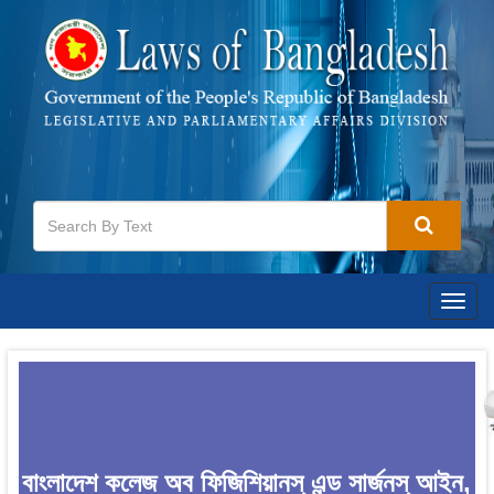
Togg
navig
বাংলাদেশ কলেজ অব ফিজিশিয়ানস্ এন্ড সার্জনস্ আইন,