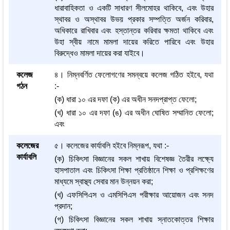
ধারাবাহিকতা ও একটি সাধারণ সীলমোহর থাকিবে, এবং উহার
স্থাবর ও অস্থাবর উভয় প্রকার সম্পত্তি অর্জন করিবার,
অধিকারে রাখিবার এবং হস্তান্তর করিবার ক্ষমতা থাকিবে এবং
উহা স্বীয় নামে মামলা দায়ের করিতে পারিবে এবং উহার
বিরুদ্ধেও মামলা দায়ের করা যাইবে।
কলেজ
৪। নিম্নবর্ণিত ফেলোগণের সমন্বয়ে কলেজ গঠিত হইবে, যথা
গঠন
:-
(ক) ধারা ১০ এর দফা (ক) এর অধীন সনদপ্রাপ্ত ফেলো;
(খ) ধারা ১০ এর দফা (ঙ) এর অধীন ঘোষিত সম্মানিত ফেলো;
এবং
কলেজের
৫। কলেজের কার্যাবলি হইবে নিম্নরূপ, যথা :-
কার্যাবলি
(ক) চিকিৎসা বিজ্ঞানের সকল শাখায় বিশেষজ্ঞ তৈরীর লক্ষ্যে
হাসপাতাল এবং চিকিৎসা শিক্ষা প্রতিষ্ঠানে শিক্ষা ও প্রশিক্ষণের
মাধ্যমে স্বাস্থ্য সেবার মান উন্নয়ন করা;
(খ) এফসিপিএস ও এমসিপিএস পরীক্ষার আয়োজন এবং সনদ
প্রদান;
(গ) চিকিৎসা বিজ্ঞানের সকল শাখায় স্নাতকোত্তর শিক্ষার