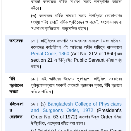
বাজেট কলেজের বার্ষিক সাধারণ সভায় উপস্থাপন করিতে
হইবে।
(৩) কলেজের বার্ষিক সাধারণ সভায় উপস্থিত ফেলোগণের
সংখ্যা গরিষ্ঠ ভোটে বার্ষিক প্রতিবেদন ও বাজেট, সংশোধনসহ বা
সংশোধন ব্যতিরেকে, অনুমোদিত হইবে।
জনসেবক
১৭। কাউন্সিলের সভাপতি ও অন্যান্য সদস্যগণ এবং সচিব ও
কলেজের কর্মচারীগণ এই আইনের অধীন দায়িত্ব পালনকালে
Penal Code, 1860
(Act No. XLV of 1860) এর
section 21 এ উল্লিখিত Public Servant বলিয়া গণ্য
হইবে।
বিধি
১৮। এই আইনের উদ্দেশ্য পূরণকল্পে, কাউন্সিল, সরকারের
প্রণয়নের
পূর্বানুমোদনক্রমে সরকারি গেজেটে প্রজ্ঞাপন দ্বারা, বিধি প্রণয়ন
ক্ষমতা
করিতে পারিবে।
রহিতকরণ
১৯। (১)
Bangladesh College of Physicians
ও
and Surgeons Order, 1972
(President’s
হেফাজত
Order No. 63 of 1972) অতঃপর উক্ত Order বলিয়া
উল্লিখিত, এতদ্দ্বারা রহিত করা হইল।
(২) উপ-ধারা (১) এর অধীন রহিতকরণ সত্ত্বেও উক্ত Order