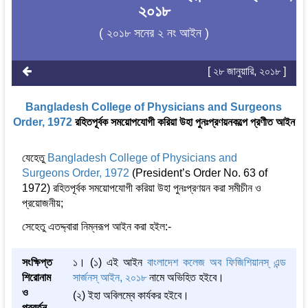
২০১৮
( ২০১৮ সনের ২ নং আইন )
[ ২৮ জানুয়ারি, ২০১৮ ]
Bangladesh College of Physicians and Surgeons
Order, 1972
রহিতপূর্বক সময়োপযোগী করিয়া উহা পুনঃপ্রণয়নকল্পে প্রণীত আইন
যেহেতু
Bangladesh College of Physicians and
Surgeons Order, 1972
(President’s Order No. 63 of
1972) রহিতপূর্বক সময়োপযোগী করিয়া উহা পুনঃপ্রণয়ন করা সমীচীন ও
প্রয়োজনীয়;
সেহেতু এতদ্দ্বারা নিম্নরূপ আইন করা হইল:-
সংক্ষিপ্ত
১। (১) এই আইন
বাংলাদেশ কলেজ অব ফিজিশিয়ানস্ এন্ড
শিরোনাম
সার্জনস্ আইন, ২০১৮
নামে অভিহিত হইবে।
ও
(২) ইহা অবিলম্বে কার্যকর হইবে।
প্রবর্তন