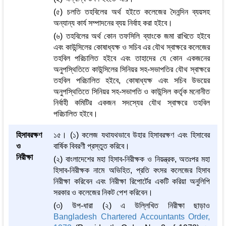
(৫) চলতি তহবিলের অর্থ হইতে কলেজের দৈনন্দিন ব্যয়সহ
অন্যান্য কার্য সম্পাদনের ব্যয় নির্বাহ করা হইবে।
(৬) তহবিলের অর্থ কোন তফসিলি ব্যাংকে জমা রাখিতে হইবে
এবং কাউন্সিলের কোষাধ্যক্ষ ও সচিব এর যৌথ স্বাক্ষরে কলেজের
তহবিল পরিচালিত হইবে এবং তাহাদের যে কোন একজনের
অনুপস্থিতিতে কাউন্সিলের সিনিয়র সহ-সভাপতির যৌথ স্বাক্ষরে
তহবিল পরিচালিত হইবে, কোষাধ্যক্ষ এবং সচিব উভয়ের
অনুপস্থিতিতে সিনিয়র সহ-সভাপতি ও কাউন্সিল কর্তৃক মনোনীত
নির্বাহী কমিটির একজন সদস্যের যৌথ স্বাক্ষরে তহবিল
পরিচালিত হইবে।
হিসাবরক্ষণ
১৫। (১) কলেজ যথাযথভাবে উহার হিসাবরক্ষণ এবং হিসাবের
ও
বার্ষিক বিবরণী প্রস্তুত করিবে।
নিরীক্ষা
(২) বাংলাদেশের মহা হিসাব-নিরীক্ষক ও নিয়ন্ত্রক, অতঃপর মহা
হিসাব-নিরীক্ষক নামে অভিহিত, প্রতি বৎসর কলেজের হিসাব
নিরীক্ষা করিবেন এবং নিরীক্ষা রিপোর্টের একটি করিয়া অনুলিপি
সরকার ও কলেজের নিকট পেশ করিবেন।
(৩) উপ-ধারা (২) এ উল্লিখিত নিরীক্ষা ছাড়াও
Bangladesh Chartered Accountants Order,