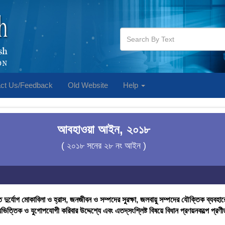
ct Us/Feedback
Old Website
Help
আবহাওয়া আইন, ২০১৮
( ২০১৮ সনের ২৮ নং আইন )
ুর্যোগ মোকাবিলা ও হ্রাস, জনজীবন ও সম্পদের সুরক্ষা, জলবায়ু সম্পদের যৌক্তিক ব্যবহারের
্যভিত্তিক ও যুগোপযোগী করিবার উদ্দেশ্যে এবং এতদ্‌সংশ্লিষ্ট বিষয়ে বিধান প্রণয়নকল্পে প্র