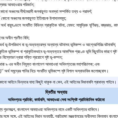
শ্বময় আবহাওয়ার পরিবর্তন;
 কোনো অঞ্চলের দীর্ঘমেয়াদী জলবায়ুগত অবস্থা সম্পর্কিত তথ্য ও পরামর্শ;
র্থ কোনো অঞ্চলের জলবায়ুগত ইতিবাচক উপাদানসমূহ;
অর্থ বায়ুমণ্ডলে সংঘটিত বিভিন্ন প্রাকৃতিক ঘটনা, যেমন: সামুদ্রিক ঘূর্ণিঝড়, বজ্রঝড়, কালবৈশ
নের অধীন প্রণীত বিধি;
 অর্থ ভূ-উপরিভাগ বা ভূ-অভ্যন্তরস্থ অন্যান্য ঘটনাসহ ভূমিকম্প ও আগ্নেয়গিরির ঘটনাবলি;
াকৃতিক ভূমিকম্প বা প্রাকৃতিকভাবে ভূ-অভ্যন্তরে আকস্মিক প্রচণ্ড ভূমি বিচ্যুতির কারণে সৃষ্ট
্ড বিস্ফোরণ দ্বারা শক্তি প্রয়োগে সৃষ্ট ভূ-কম্পন;
থ ধারা ৯ এর অধীন নিযুক্ত বাংলাদেশ আবহাওয়া অধিদপ্তরের মহাপরিচালক; এবং
 অর্থ সমুদ্রের পানির নিচে সংঘটিত ভূমিকম্পে সৃষ্ট বিশাল অস্বাভাবিক জলোচ্ছ্বাস।
ো আইনে ভিন্নতর যাহা কিছুই থাকুক না কেন, এই আইনের বিধানাবলি প্রাধান্য পাইবে।
দ্বিতীয় অধ্যায়
অধিদপ্তর প্রতিষ্ঠা, কার্যাবলি, আবহাওয়া সেবা সংশ্লিষ্ট প্রাতিষ্ঠানিক কাঠামো
য পূরণকল্পে, বাংলাদেশ আবহাওয়া অধিদপ্তর নামে একটি অধিদপ্তর থাকিবে।
সঙ্গে সঙ্গে, এই আইনের বিধান অনুযায়ী, প্রতিরক্ষা মন্ত্রণালয়ের অধীনস্ত বিদ্যমান বাংলা