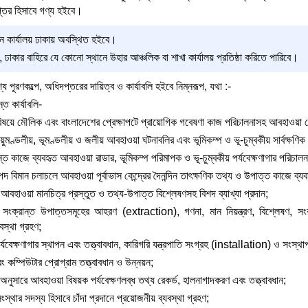
্তর হিসাবে গণ্য হইবে।
ন কার্যালয় ঢাকায় অবস্থিত হইবে।
ঢাকার বাহিরে যে কোনো স্থানে উহার আঞ্চলিক বা শাখা কার্যালয় প্রতিষ্ঠা করিতে পারিবে।
পূরণকল্পে, অধিদপ্তরের দায়িত্ব ও কার্যাবলি হইবে নিম্নরূপ, যথা :-
ত কার্যাবলি-
ষয়ে মৌলিক এবং বাংলাদেশের প্রেক্ষাপটে প্রায়োগিক গবেষণা কাজ পরিচালনাসহ আবহাওয়া সে
য়ুমণ্ডলীয়, ভূমণ্ডলীয় ও জলীয় আবহাওয়া ঘটনাবলির এবং ভূমিকম্প ও ভূ-চুম্বকীয় সার্বক্ষণিক প
ত কাজে ব্যবহৃত আবহাওয়া রাডার, ভূমিকম্প পরিমাপক ও ভূ-চুম্বকীয় পর্যবেক্ষণাগার পরিচালনা
 বিমান চলাচলে আবহাওয়া পূর্বাভাস কেন্দ্রের দৈনন্দিন তাৎক্ষণিক তথ্য ও উপাত্ত কাজে ব্যব
হাওয়া মানচিত্র প্রস্তুত ও তথ্য-উপাত্ত বিশ্লেষণসহ বিশদ ব্যাখ্যা প্রদান;
ংক্রান্ত উপাত্তসমূহের আহরণ (extraction), গণনা, মান নিয়ন্ত্রণ, বিশ্লেষণ, স
বস্থা গ্রহণ;
যবেক্ষণাগার স্থাপন এবং তত্ত্বাবধান, কারিগরি যন্ত্রপাতি সংগ্রহ (installation) ও সংস্থা
ং কম্পিউটার প্রোগ্রাম তত্ত্বাবধান ও উন্নয়ন;
নুসারে আবহাওয়া বিষয়ক পর্যবেক্ষণলব্ধ তথ্য রেকর্ড, হালনাগাদকরণ এবং তত্ত্বাবধান;
ংস্থার সদস্য হিসাবে চাঁদা প্রদানে প্রয়োজনীয় ব্যবস্থা গ্রহণ;