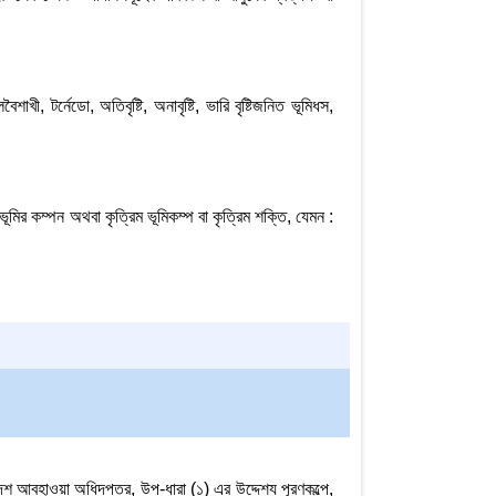
াখী, টর্নেডো, অতিবৃষ্টি, অনাবৃষ্টি, ভারি বৃষ্টিজনিত ভূমিধস,
 ভূমির কম্পন অথবা কৃত্রিম ভূমিকম্প বা কৃত্রিম শক্তি, যেমন :
দেশ আবহাওয়া অধিদপ্তর, উপ-ধারা (১) এর উদ্দেশ্য পূরণকল্পে,