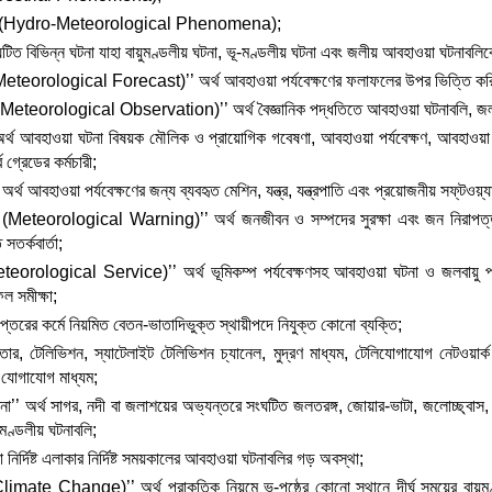
না (Hydro-Meteorological Phenomena);
ংঘটিত বিভিন্ন ঘটনা যাহা বায়ুমণ্ডলীয় ঘটনা, ভূ-মণ্ডলীয় ঘটনা এবং জলীয় আবহাওয়া ঘটনাবলিক
 (Meteorological Forecast)’’ অর্থ আবহাওয়া পর্যবেক্ষণের ফলাফলের উপর ভিত্তি কর
ণ (Meteorological Observation)’’ অর্থ বৈজ্ঞানিক পদ্ধতিতে আবহাওয়া ঘটনাবলি, জলবায়
 অর্থ আবহাওয়া ঘটনা বিষয়ক মৌলিক ও প্রায়োগিক গবেষণা, আবহাওয়া পর্যবেক্ষণ, আবহাওয়া ঘট
 গ্রেডের কর্মচারী;
 অর্থ আবহাওয়া পর্যবেক্ষণের জন্য ব্যবহৃত মেশিন, যন্ত্র, যন্ত্রপাতি এবং প্রয়োজনীয় সফ্‌টওয়্
তা (Meteorological Warning)’’ অর্থ জনজীবন ও সম্পদের সুরক্ষা এবং জন নিরাপত্তা
সতর্কবার্তা;
orological Service)’’ অর্থ ভূমিকম্প পর্যবেক্ষণসহ আবহাওয়া ঘটনা ও জলবায়ু পর্যবেক্ষ
ল সমীক্ষা;
িদপ্তরের কর্মে নিয়মিত বেতন-ভাতাদিভুক্ত স্থায়ীপদে নিযুক্ত কোনো ব্যক্তি;
বেতার, টেলিভিশন, স্যাটেলাইট টেলিভিশন চ্যানেল, মুদ্রণ মাধ্যম, টেলিযোগাযোগ নেটওয়া
বা যোগাযোগ মাধ্যম;
’’ অর্থ সাগর, নদী বা জলাশয়ের অভ্যন্তরে সংঘটিত জলতরঙ্গ, জোয়ার-ভাটা, জলোচ্ছ্বাস, স
-মণ্ডলীয় ঘটনাবলি;
 নির্দিষ্ট এলাকার নির্দিষ্ট সময়কালের আবহাওয়া ঘটনাবলির গড় অবস্থা;
Climate Change)’’ অর্থ প্রাকৃতিক নিয়মে ভূ-পৃষ্ঠের কোনো স্থানে দীর্ঘ সময়ের বায়ুমণ