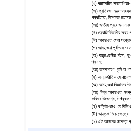
(খ) পারস্পরিক সহযোগিতা-
(অ) প্রতিরক্ষা মন্ত্রণালয়স
পদ্ধতিতে, বিশেষজ্ঞ মতামত
(আ) জাতীয় প্রয়োজন এবং আন
(ই) জ্যোতির্বিজ্ঞানীয় তথ্য
(ঈ) আবহাওয়া সেবা সংক্রান্ত
(গ) আবহাওয়া পূর্বাভাস ও সতর
(অ) বায়ুমণ্ডলীয় ঘটনা, ভূ-
প্রদান;
(আ) জনসাধারণ, কৃষি বা পর
(ঘ) আন্তর্জাতিক যোগাযোগ,
(অ) আবহাওয়া বিজ্ঞানের উ
(আ) বিশ্ব আবহাওয়া সংস
করিবার উদ্দেশ্যে, উপযুক্
(ই) ডব্লিউএমও এর রিজিও
(ঈ) আন্তর্জাতিক ক্ষেত্রে
(২) এই আইনের উদ্দেশ্য পূর