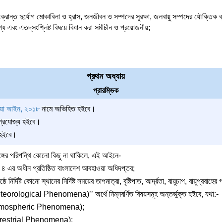
ান্ত দুর্যোগ মোকাবিলা ও হ্রাস, জনজীবন ও সম্পদের সুরক্ষা, জলবায়ু সম্পদের যৌক্তিক ব্য
যে এবং এতদ্‌সংশ্লিষ্ট বিষয়ে বিধান করা সমীচীন ও প্রয়োজনীয়;
প্রথম অধ্যায়
প্রারম্ভিক
য়া আইন, ২০১৮
নামে অভিহিত হইবে।
 প্রযোজ্য হইবে।
 হইবে।
ঙ্গের পরিপন্থি কোনো কিছু না থাকিলে, এই আইনে-
রা ৪ এর অধীন প্রতিষ্ঠিত বাংলাদেশ আবহাওয়া অধিদপ্তর;
ঠে নির্দিষ্ট কোনো স্থানের নির্দিষ্ট সময়ের তাপমাত্রা, বৃষ্টিপাত, আর্দ্রতা, বায়ুচাপ, বায়ুপ্রবাহ
eorological Phenomena)’’ অর্থে নিম্নবর্ণিত বিষয়সমূহ অন্তর্ভুক্ত হইবে, যথা:-
া (Atmospheric Phenomena);
Terrestrial Phenomena);