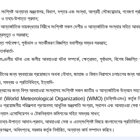
হ সংশ্লিষ্ট অন্যান্য মন্ত্রণালয়, বিভাগ, দপ্তর এবং সংস্থা, আগ্রহী স্টেকহোল্ডার, গবেষণা প্রত
 ও তথ্য-উপাত্ত প্রদান;
্তর্জাতিক দায়বদ্ধতার নিরীখে সংশ্লিষ্ট সকল দেশীয় ও আন্তর্জাতিক সংস্থার সহিত আবহা
 প্রস্তুত ও সরবরাহ;
 পর্যবেক্ষণ, পূর্বাভাস ও সতর্কীকরণ বিজ্ঞপ্তি যথাশীঘ্র সম্ভব সরবরাহ;
্কবার্তা-
মণ্ডলীয় ঘটনা এবং জলীয় আবহাওয়া ঘটনা সম্পর্কে, ক্ষেত্রমত, পূর্বাভাস, বিশেষ বিজ্ঞপ্তি 
্যটনের জন্য ব্যবহারের প্রয়োজনে অথবা নৌযান, জাহাজ ও বিমান নিরাপদে চলাচলের জন্য আবহা
 সমন্বয় ও প্রতিনিধিত্ব, ইত্যাদি-
ন্নয়নের জন্য বিশ্ব আবহাওয়া সংস্থাসহ সংশ্লিষ্ট সকল জাতীয় ও আন্তর্জাতিক উন্নয়ন সহয
্থা (World Meteorological Organization) (WMO) (ডব্লিউএমও) কর্তৃক নির্ধারি
ত ও প্রয়োজনীয় পরিকল্পনা প্রণয়নসহ আধুনিক যন্ত্রপাতি সংগ্রহ, স্থাপন এবং আবহাওয়া সেবা 
ন্যাল এসোসিয়েশন ও টেকনিক্যাল কমিশনের সহিত সমন্বয় সাধন;
, তথ্য-উপাত্ত আদান-প্রদান, আবহাওয়া সেবা ও এতদ্‌সংশ্লিষ্ট বিষয়ে বাংলাদেশের প্রতিনিধি
ণকল্পে, অধিদপ্তর, সরকার কর্তৃক নির্ধারিত, অন্যান্য কার্য সম্পাদন করিবে।