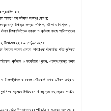
ে প্রভাবিত করে;
িয়া আবহাওয়ার ভবিষ্যৎ অবস্থা ঘোষণা;
ুর তথ্য-উপাত্ত সংগ্রহ, পরিমাপ, সমীক্ষা ও বিশ্লেষণ;
নার বিজ্ঞানভিত্তিক ব্যাখ্যা ও পূর্বাভাস কাজে অধিদপ্তরের
যার, সিস্টেমও ইহার অন্তর্ভুক্ত হইবে;
 বিধানের লক্ষ্যে কোনো আবহাওয়া ঘটনাবলির পরিপ্রেক্ষিতে
ণ, পূর্বাভাস ও সতর্কবার্তা প্রদান, এতদ্‌সংক্রান্ত তথ্য
র্ক বা ইলেকট্রনিক বা কেবল নেটওয়ার্ক অথবা এইরূপ তথ্য ও
ুনামিসহ সমুদ্রের উপরিভাগে বা সমুদ্রের অভ্যন্তরে সংঘটিত
্ডলের ভৌত উপাদানসমূহের পরিবর্তন বা মানুষের প্রত্যক্ষ বা