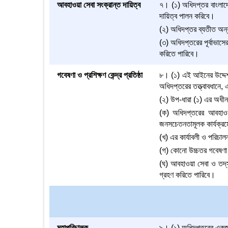
আবহাওয়া সেবা সংক্রান্ত দায়িত্ব
৭। (১) অধিদপ্তর বাংলাদেশ
দায়িত্ব পালন করিবে।
(২) অধিদপ্তর ব্যতীত অন্য 
(৩) অধিদপ্তরের পূর্বাভাস
করিতে পারিবে।
গবেষণা ও প্রশিক্ষণ কেন্দ্র প্রতিষ্ঠা
৮। (১) এই আইনের উদ্দেশ্য 
অধিদপ্তরের তত্ত্বাবধানে, 
(২) উপ-ধারা (১) এর অধীন প্
(ক) অধিদপ্তরের আবহাওয়া 
জনসচেতনতামূলক কার্যক্রমের
(খ) এর কার্যাবলী ও পরিচালন
(গ) কোনো উচ্চতর গবেষণা প
(ঘ) আবহাওয়া সেবা ও তদ্‌সং
গ্রহণ করিতে পারিবে।
মহাপরিচালক
৯। (১) অধিদপ্তরের একজন 