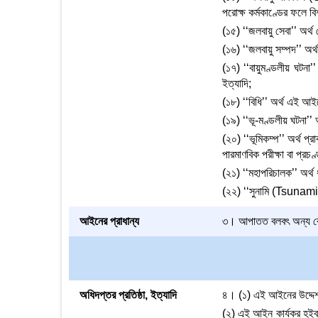
পরোক্ষ কর্মকাণ্ডের ফলে বি
(১৫) ‘‘জলবায়ু সেবা’’ অর্থ
(১৬) ‘‘জলবায়ু সম্পদ’’ অ
(১৭) ‘‘বায়ুমণ্ডলীয় ঘটনা’’ 
ইত্যাদি;
(১৮) ‘‘বিধি’’ অর্থ এই আই
(১৯) ‘‘ভূ-মণ্ডলীয় ঘটনা’’
(২০) ‘‘ভূমিকম্প’’ অর্থ প্র
পারমাণবিক পরীক্ষা বা প্রচণ
(২১) ‘‘মহাপরিচালক’’ অর্
(২২) ‘‘সুনামি (Tsunami)’’
আইনের প্রাধান্য
৩। আপাতত বলবৎ অন্য কোন
অধিদপ্তর প্রতিষ্ঠা, ইত্যাদি
৪। (১) এই আইনের উদ্দেশ্
(২) এই আইন কার্যকর হইবার 