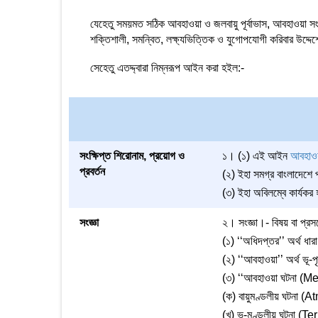
যেহেতু সময়মত সঠিক আবহাওয়া ও জলবায়ু পূর্বাভাস, আবহাওয়া সংক্র
শক্তিশালী, সমন্বিত, লক্ষ্যভিত্তিক ও যুগোপযোগী করিবার উদ্দেশ্
সেহেতু এতদ্দ্বারা নিম্নরূপ আইন করা হইল:-
সংক্ষিপ্ত শিরোনাম, প্রয়োগ ও
১। (১) এই আইন
আবহাও
প্রবর্তন
(২) ইহা সমগ্র বাংলাদেশে
(৩) ইহা অবিলম্বে কার্যকর
সংজ্ঞা
২। সংজ্ঞা।- বিষয় বা প্রস
(১) ‘‘অধিদপ্তর’’ অর্থ ধা
(২) ‘‘আবহাওয়া’’ অর্থ ভূ-পৃষ্
(৩) ‘‘আবহাওয়া ঘটনা (Met
(ক) বায়ুমণ্ডলীয় ঘটন
(খ) ভূ-মণ্ডলীয় ঘটনা (