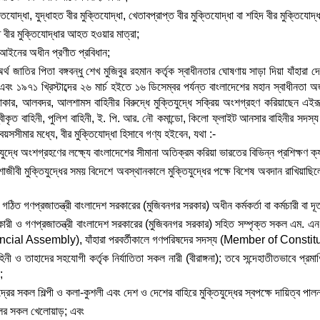
্তিযোদ্ধা, যুদ্ধাহত বীর মুক্তিযোদ্ধা, খেতাবপ্রাপ্ত বীর মুক্তিযোদ্ধা বা শহিদ বীর মুক্তিযোদ্
াহত বীর মুক্তিযোদ্ধার আহত হওয়ার মাত্রা;
ই আইনের অধীন প্রণীত প্রবিধান;
অর্থ জাতির পিতা বঙ্গবন্ধু শেখ মুজিবুর রহমান কর্তৃক স্বাধীনতার ঘোষণায় সাড়া দিয়া যাঁহারা 
এবং ১৯৭১ খ্রিস্টাব্দের ২৬ মার্চ হইতে ১৬ ডিসেম্বর পর্যন্ত বাংলাদেশের মহান স্বাধীনতা অর
কার, আলবদর, আলশামস বাহিনীর বিরুদ্ধে মুক্তিযুদ্ধে সক্রিয় অংশগ্রহণ করিয়াছেন এইরূপ
স্বীকৃত বাহিনী, পুলিশ বাহিনী, ই. পি. আর. নৌ কমান্ডো, কিলো ফ্লাইট আনসার বাহিনীর সদস্
 বয়সসীমার মধ্যে, বীর মুক্তিযোদ্ধা হিসাবে গণ্য হইবেন, যথা :-
যুদ্ধে অংশগ্রহণের লক্ষ্যে বাংলাদেশের সীমানা অতিক্রম করিয়া ভারতের বিভিন্ন প্রশিক্ষণ ক্য
াজীবী মুক্তিযুদ্ধের সময় বিদেশে অবস্থানকালে মুক্তিযুদ্ধের পক্ষে বিশেষ অবদান রাখিয়া
ীন গঠিত গণপ্রজাতন্ত্রী বাংলাদেশ সরকারের (মুজিবনগর সরকার) অধীন কর্মকর্তা বা কর্মচারী বা 
রহণকারী ও গণপ্রজাতন্ত্রী বাংলাদেশ সরকারের (মুজিবনগর সরকার) সহিত সম্পৃক্ত সকল
ial Assembly), যাঁহারা পরবর্তীকালে গণপরিষদের সদস্য (Member of Constitu
িনী ও তাহাদের সহযোগী কর্তৃক নির্যাতিতা সকল নারী (বীরাঙ্গনা); তবে সন্দেহাতীতভাবে প্রমাণিত ন
;
্দ্রের সকল শিল্পী ও কলা-কুশলী এবং দেশ ও দেশের বাহিরে মুক্তিযুদ্ধের স্বপক্ষে দায়িত্ব পা
দলের সকল খেলোয়াড়; এবং