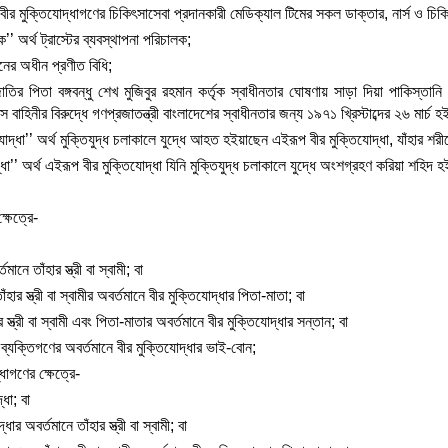
ীর মুক্তিযোদ্ধাগণের চিকিৎসাসেবা প্রদানকারী মেডিক্যাল টিমের সকল ডাক্তার, নার্স ও চিক
’’ অর্থ ট্রাস্টের ব্যবস্থাপনা পরিচালক;
নের অধীন প্রণীত বিধি;
থ জাতির পিতা বঙ্গবন্ধু শেখ মুজিবুর রহমান কর্তৃক স্বাধীনতার ঘোষণায় সাড়া দিয়া পাকিস্
হিনীর বিরুদ্ধে গণপ্রজাতন্ত্রী বাংলাদেশের স্বাধীনতার জন্য ১৯৭১ খ্রিস্টাব্দের ২৬ মার্চ হ
যোদ্ধা’’ অর্থ মুক্তিযুদ্ধ চলাকালে যুদ্ধে আহত হইয়াছেন এইরূপ বীর মুক্তিযোদ্ধা, যাঁহার শরী
্ধা’’ অর্থ এইরূপ বীর মুক্তিযোদ্ধা যিনি মুক্তিযুদ্ধ চলাকালে যুদ্ধে অংশগ্রহণ করিয়া শহিদ 
্ষেত্রে-
ানে তাঁহার স্ত্রী বা স্বামী; বা
ঁহার স্ত্রী বা স্বামীর অবর্তমানে বীর মুক্তিযোদ্ধার পিতা-মাতা; বা
র স্ত্রী বা স্বামী এবং পিতা-মাতার অবর্তমানে বীর মুক্তিযোদ্ধার সন্তান; বা
ত ব্যক্তিগণের অবর্তমানে বীর মুক্তিযোদ্ধার ভাই-বোন;
ধাগণের ক্ষেত্রে-
ধা; বা
ার অবর্তমানে তাঁহার স্ত্রী বা স্বামী; বা