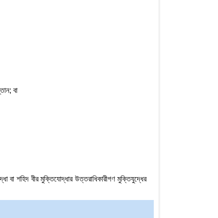
্তান; বা
দ্ধা বা শহিদ বীর মুক্তিযোদ্ধার উত্তরাধিকারীগণ মুক্তিযুদ্ধের