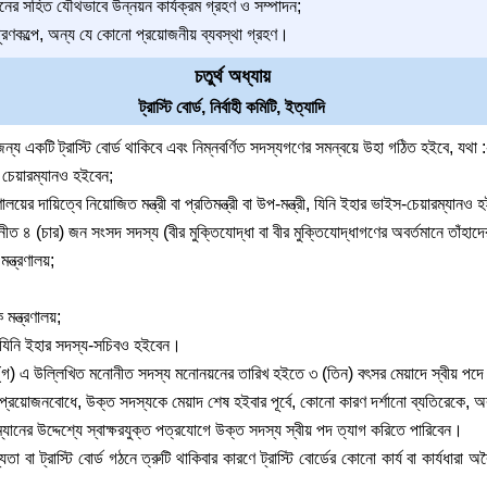
্ঠানের সহিত যৌথভাবে উন্নয়ন কার্যক্রম গ্রহণ ও সম্পাদন;
ূরণকল্পে, অন্য যে কোনো প্রয়োজনীয় ব্যবস্থা গ্রহণ।
চতুর্থ অধ্যায়
ট্রাস্টি বোর্ড, নির্বাহী কমিটি, ইত্যাদি
জন্য একটি ট্রাস্টি বোর্ড থাকিবে এবং নিম্নবর্ণিত সদস্যগণের সমন্বয়ে উহা গঠিত হইবে, যথা :
ার চেয়ারম্যানও হইবেন;
রণালয়ের দায়িত্বে নিয়োজিত মন্ত্রী বা প্রতিমন্ত্রী বা উপ-মন্ত্রী, যিনি ইহার ভাইস-চেয়ারম্যানও 
মনোনীত ৪ (চার) জন সংসদ সদস্য (বীর মুক্তিযোদ্ধা বা বীর মুক্তিযোদ্ধাগণের অবর্তমানে তাঁহা
মন্ত্রণালয়;
 মন্ত্রণালয়;
, যিনি ইহার সদস্য-সচিবও হইবেন।
(গ) এ উল্লিখিত মনোনীত সদস্য মনোনয়নের তারিখ হইতে ৩ (তিন) বৎসর মেয়াদে স্বীয় পদে 
 প্রয়োজনবোধে, উক্ত সদস্যকে মেয়াদ শেষ হইবার পূর্বে, কোনো কারণ দর্শানো ব্যতিরেকে, অব
যানের উদ্দেশ্যে স্বাক্ষরযুক্ত পত্রযোগে উক্ত সদস্য স্বীয় পদ ত্যাগ করিতে পারিবেন।
া বা ট্রাস্টি বোর্ড গঠনে ত্রুটি থাকিবার কারণে ট্রাস্টি বোর্ডের কোনো কার্য বা কার্যধা