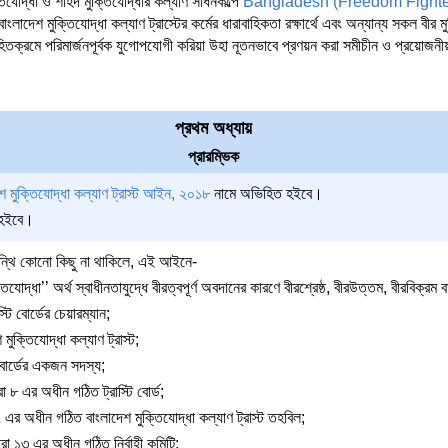
তিযোদ্ধা ও শহিদ মুক্তিযোদ্ধার কল্যাণ সাধনকল্পে
Bangladesh (Freedom Fighter
ক্তিযোদ্ধা কল্যাণ ট্রাস্টের কর্মের ধারাবাহিকতা রক্ষার্থে এবং অন্যান্য সকল বীর মু
িতক্রমে পরিমার্জনপূর্বক যুগোপযোগী করিয়া উহা নূতনভাবে প্রণয়ন করা সমীচীন ও প্রয়োজনী
প্রথম অধ্যায়
প্রারম্ভিক
শ মুক্তিযোদ্ধা কল্যাণ ট্রাস্ট আইন, ২০১৮
নামে অভিহিত হইবে।
 হইবে।
পন্থি কোনো কিছু না থাকিলে, এই আইনে-
তিযোদ্ধা’’ অর্থ স্বাধীনতাযুদ্ধে বীরত্বপূর্ণ অবদানের কারণে বীরশ্রেষ্ঠ, বীরউত্তম, বীরবিক্রম 
স্টি বোর্ডের চেয়ারম্যান;
শ মুক্তিযোদ্ধা কল্যাণ ট্রাস্ট;
টি বোর্ডের একজন সদস্য;
ধারা ৮ এর অধীন গঠিত ট্রাস্টি বোর্ড;
৭ এর অধীন গঠিত বাংলাদেশ মুক্তিযোদ্ধা কল্যাণ ট্রাস্ট তহবিল;
 ধারা ১৩ এর অধীন গঠিত নির্বাহী কমিটি;