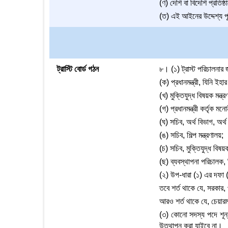
(ণ) দেশি বা বিদেশি প্রতিষ
(ত) এই আইনের উদ্দেশ্য প
ট্রাস্টি বোর্ড গঠন
৮। (১) ট্রাস্ট পরিচালনার 
(ক) প্রধানমন্ত্রী, যিনি ইহ
(খ) মুক্তিযুদ্ধ বিষয়ক মন্ত্
(গ) প্রধানমন্ত্রী কর্তৃক 
(ঘ) সচিব, অর্থ বিভাগ, অর্থ 
(ঙ) সচিব, শিল্প মন্ত্রণালয়;
(চ) সচিব, মুক্তিযুদ্ধ বিষয়ক
(ছ) ব্যবস্থাপনা পরিচালক
(২) উপ-ধারা (১) এর দফা 
তবে শর্ত থাকে যে, সরকার,
আরও শর্ত থাকে যে, চেয়ারম্
(৩) কোনো সদস্য পদে শূন্যত
উত্থাপন করা যাইবে না।