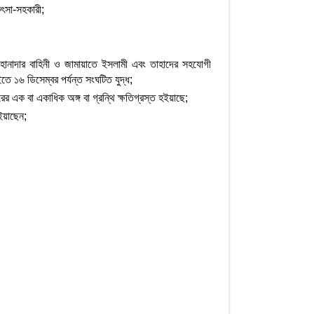
িৎসা-সহকারী;
তানি হানাদার বাহিনী ও জামায়াতে ইসলামী এবং তাহাদের সহযোগী
ইতে ১৬ ডিসেম্বর পর্যন্ত সংঘটিত যুদ্ধ;
রের এক বা একাধিক অঙ্গ বা গ্রন্থি ক্ষতিগ্রস্ত হইয়াছে;
হইয়াছেন;