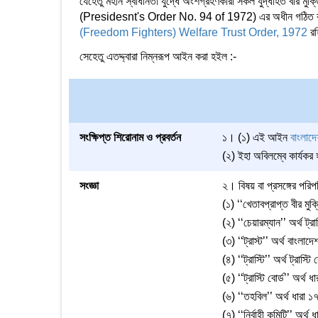
যেহেতু মহান স্বাধীনতা যুদ্ধে অংশগ্রহণকারী সকল যুদ্ধাহত বীর মুক্
(Presidesnt's Order No. 94 of 1972) এর অধীন গঠিত বাংলাদেশ মু
(Freedom Fighters) Welfare Trust Order, 1972
রহ
সেহেতু এতদ্দ্বারা নিম্নরূপ আইন করা হইল :-
সংক্ষিপ্ত শিরোনাম ও প্রবর্তন
১। (১) এই আইন
বাংলাদে
(২) ইহা অবিলম্বে কার্যকর
সংজ্ঞা
২। বিষয় বা প্রসঙ্গের পরি
(১) ‘‘খেতাবপ্রাপ্ত বীর মুক্
(২) ‘‘চেয়ারম্যান’’ অর্থ ট্রা
(৩) ‘‘ট্রাস্ট’’ অর্থ বাংলাদে
(৪) ‘‘ট্রাস্টি’’ অর্থ ট্রাস্
(৫) ‘‘ট্রাস্টি বোর্ড’’ অর্থ 
(৬) ‘‘তহবিল’’ অর্থ ধারা ১
(৭) ‘‘নির্বাহী কমিটি’’ অর্থ