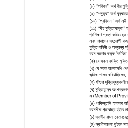
(৮) ‘‘পরিবার’’ অর্থ বীর মুক
(৯) ‘‘পঙ্গুত্ব’’ অর্থ যুদ্ধ
(১০) ‘‘প্রবিধান’’ অর্থ এ
(১১) ‘‘বীর মুক্তিযোদ্ধা’’ 
প্রশিক্ষণ গ্রহণ করিয়াছেন 
এবং তাহাদের সহযোগী রাজা
মুক্তি বাহিনী ও অন্যান্য 
বয়স সরকার কর্তৃক নির্ধারিত
(ক) যে সকল ব্যক্তি মুক্তি
(খ) যে সকল বাংলাদেশি পেশ
ভূমিকা পালন করিয়াছিলেন;
(গ) যাঁহারা মুক্তিযুদ্ধকাল
(ঘ) মুক্তিযুদ্ধে অংশগ্
এ (Member of Provinc
(ঙ) পাকিস্তানি হানাদার বাহ
বয়সসীমা প্রযোজ্য হইবে না
(চ) স্বাধীন বাংলা বেতারকেন
(ছ) স্বাধীনবাংলা ফুটবল 