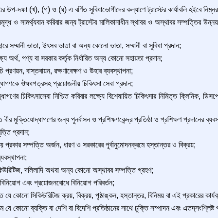
উপ-দফা (খ), (গ) ও (ঘ) এ বর্ণিত সুবিধাভোগীদের কল্যাণে ট্রাস্টের কার্যাবলি হইবে নিম্নর
সমৃদ্ধ ও সামর্থ্যবান করিবার জন্য ট্রাস্টের মালিকানাধীন স্থাবর ও অস্থাবর সম্পত্তির উন্ন
 হারে সম্মানী ভাতা, উৎসব ভাতা বা অন্য কোনো ভাতা, সম্মানী বা সুবিধা প্রদান;
্ষ্যে অর্থ, পণ্য বা সরকার কর্তৃক নির্ধারিত অন্য কোনো সহায়তা প্রদান;
সূচি প্রণয়ন, বাস্তবায়ন, রক্ষণাবেক্ষণ ও উহার ব্যবস্থাপনা;
োদ্ধাগণকে ঔষধপত্রসহ প্রয়োজনীয় চিকিৎসা সেবা প্রদান;
দ্ধাগণের চিকিৎসাসেবা নিশ্চিত করিবার লক্ষ্যে বিশেষায়িত চিকিৎসার নিমিত্ত ক্লিনিক, ডিসপে
 বীর মুক্তিযোদ্ধাগণের জন্য পুনর্বাসন ও প্রশিক্ষণকেন্দ্র প্রতিষ্ঠা ও প্রশিক্ষণ প্রদানের ব্
ৃত্তি প্রদান;
প্রকার সম্পত্তি অর্জন, ধারণ ও সরকারের পূর্বানুমোদনক্রমে হস্তান্তর ও বিক্রয়;
যবস্থাপনা;
 সিকিউরিটিজ, দলিলাদি অথবা অন্য কোনো অস্থাবর সম্পত্তি গ্রহণ;
িল বিনিয়োগ এবং প্রয়োজনবোধে বিনিয়োগ পরিবর্তন;
 যে কোনো সিকিউরিটিজ ক্রয়, বিক্রয়, পৃষ্ঠাঙ্কন, হস্তান্তর, বিনিময় বা এই প্রকারের কার্য
যে কোনো ব্যক্তি বা দেশি বা বিদেশি প্রতিষ্ঠানের সাথে চুক্তি সম্পাদন এবং এতদ্‌সংশ্লিষ্ট