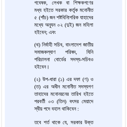
গবেষক, লেখক বা শিক্ষকগণের
মধ্য হইতে সরকার কর্তৃক মনোনীত
৫ (পাঁচ) জন শষ্টবিনিাগরিক যাহাদের
মধ্যে অন্যূন ০২ (দুই) জন মহিলা
হইবেন; এবং
(থ) নির্বাহী সচিব, বাংলাদেশ জাতীয়
সমাজকল্যাণ পরিষদ, যিনি
পরিচালনা বোর্ডের সদস্য-সচিবও
হইবেন।
(২) উপ-ধারা (১) এর দফা (ণ) ও
(ত) এর অধীন মনোনীত সদস্যগণ
তাহাদের মনোনয়নের তারিখ হইতে
পরবর্তী ০৩ (তিন) বৎসর মেয়াদে
স্বীয় পদে বহাল থাকিবেন :
তবে শর্ত থাকে যে, সরকার উক্ত