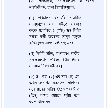
(ড) পরিচালক, সমাজকল্যাণ ও গবেষণা
ইনস্টিটিউট, ঢাকা বিশ্ববিদ্যালয়;
(ঢ) পরিচালনা বোর্ডের মনোনীত
সদস্যগণের মধ্য হইতে সরকার
কর্তৃক মনোনীত ৫ (পাঁচ) জন বিশিষ্ট
সমাজ কর্মী যাহাদের মধ্যে অন্যূন
২(দুই)জন মহিলা হইবেন; এবং
(ণ) নির্বাহী সচিব, বাংলাদেশ জাতীয়
সমাজকল্যাণ পরিষদ, যিনি ইহার
সদস্য-সচিবও হইবেন।
(২) উপ-ধারা (১) এর দফা (ঢ) এর
অধীন মনোনীত সদস্যগণ তাহাদের
মনোনয়নের তারিখ হইতে পরবর্তী ৩
(তিন) বৎসর মেয়াদে স্বীয় পদে
বহাল থাকিবেন :