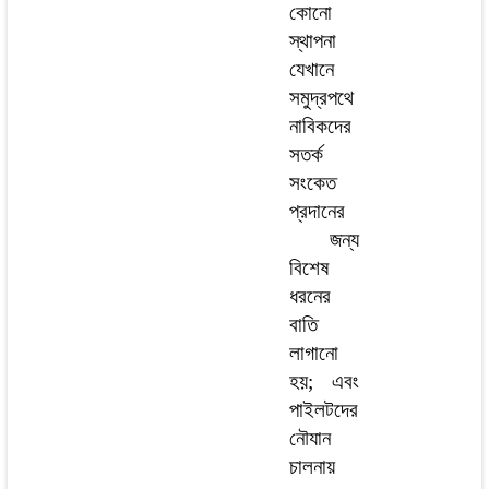
কোনো
স্থাপনা
যেখানে
সমুদ্রপথে
নাবিকদের
সতর্ক
সংকেত
প্রদানের
জন্য
বিশেষ
ধরনের
বাতি
লাগানো
হয়; এবং
পাইলটদের
নৌযান
চালনায়