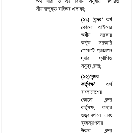
অর্থ ধারা ৩ এর বিধান অনুযায়ী নির্ধারিত
সীমানাভুক্ত বাতিঘর
এলাকা;
(১১) ‘বন্দর’
অর্থ
কোনো আইনের
অধীন সরকার
কর্তৃক সরকারি
গেজেটে প্রজ্ঞাপন
দ্বারা
স্থাপিত
সমুদ্র বন্দর;
(১২)‘বন্দর
কর্তৃপক্ষ’
অর্থ
বাংলাদেশের
কোনো বন্দর
কর্তৃপক্ষ, যাহার
তত্ত্বাবধানে এবং
ব্যবস্থাপনায়
উক্ত বন্দর