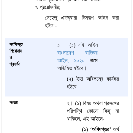
ও প্রয়োজনীয়;
সেহেতু এতদ্দ্বারা নিমরূপ আইন করা
হইল:-
সংক্ষিপ্ত
১।
(১) এই আইন
শিরোনাম
বাংলাদেশ বাতিঘর
ও
আইন, ২০২০
নামে
প্রবর্তন
অভিহিত হইবে।
(২) ইহা অবিলম্বে কার্যকর
হইবে।
সংজ্ঞা
২।
(১) বিষয় অথবা প্রসঙ্গের
পরিপন্থি কোনো কিছু না
থাকিলে, এই আইনে-
(১) ‘
অধিদপ্তর’
অর্থ