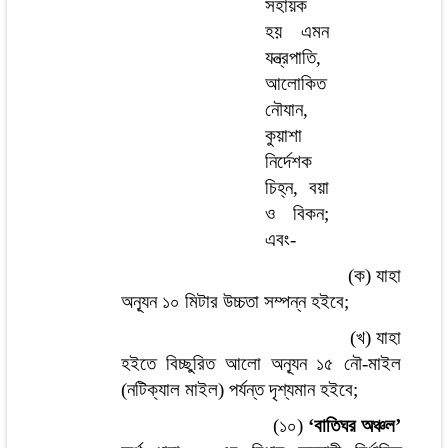
সহায়ক
হয় এমন
যন্ত্রপাতি,
আলোকিত
নৌযান,
কুয়াশা
নির্দেশক
চিহ্ন, বয়া
ও বিকন;
এবং-
(ক) যাহা
অন্যূন ১০ মিটার উচ্চতা সম্পন্ন হইবে;
(খ) যাহা
হইতে বিচ্ছুরিত আলো অন্যূন ১৫ নৌ-মাইল
(নটিক্যাল মাইল) পর্যন্ত দৃশ্যমান হইবে;
(১০)
‘বাতিঘর অঞ্চল’