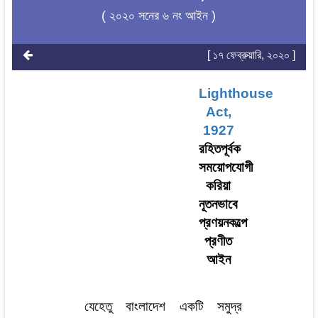
( ২০২০ সনের ৬ নং আইন )
[ ১৭ ফেব্রুয়ারি, ২০২০ ]
Lighthouse
Act,
1927
রহিতপূর্বক
সময়োপযোগী
করিয়া
নূতনভাবে
প্রণয়নকল্পে
প্রণীত
আইন
যেহেতু বাংলাদেশ একটি সমুদ্র