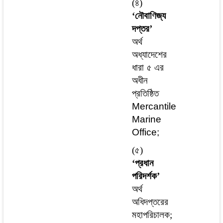
(৪)
‘নৌবাণিজ্য
দপ্তর’
অর্থ
অধ্যাদেশের
ধারা ৫ এর
অধীন
প্রতিষ্ঠিত
Mercantile
Marine
Office;
(৫)
‘প্রধান
পরিদর্শক’
অর্থ
অধিদপ্তরের
মহাপরিচালক;