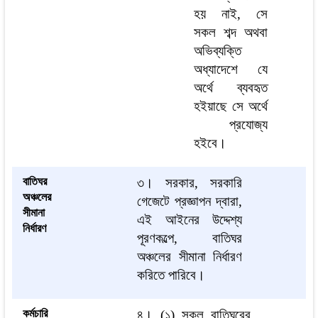
হয় নাই, সে
সকল শব্দ অথবা
অভিব্যক্তি
অধ্যাদেশে যে
অর্থে ব্যবহৃত
হইয়াছে সে অর্থে
প্রযোজ্য
হইবে।
বাতিঘর
৩। সরকার, সরকারি
অঞ্চলের
গেজেটে প্রজ্ঞাপন দ্বারা,
সীমানা
এই আইনের উদ্দেশ্য
নির্ধারণ
পূরণকল্পে, বাতিঘর
অঞ্চলের সীমানা নির্ধারণ
করিতে পারিবে।
কর্মচারি
৪। (১) সকল বাতিঘরের