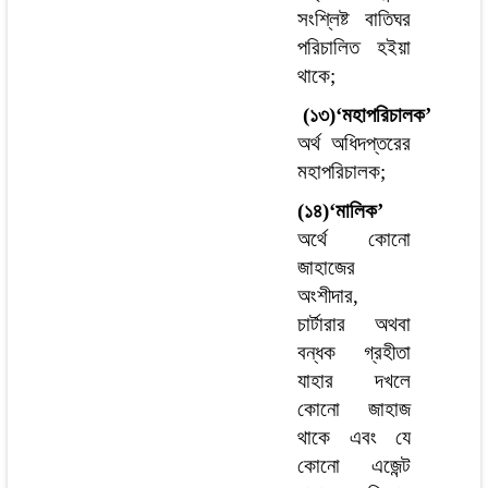
সংশ্লিষ্ট বাতিঘর
পরিচালিত হইয়া
থাকে;
(১৩)‘মহাপরিচালক’
অর্থ অধিদপ্তরের
মহাপরিচালক;
(১৪)‘মালিক’
অর্থে কোনো
জাহাজের
অংশীদার,
চার্টারার অথবা
বন্ধক গ্রহীতা
যাহার দখলে
কোনো জাহাজ
থাকে এবং যে
কোনো এজেন্ট