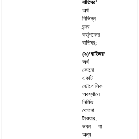
বাতিঘর’
অর্থ
বিভিন্ন
বন্দর
কর্তৃপক্ষের
বাতিঘর;
(৯)‘বাতিঘর’
অর্থ
কোনো
একটি
ভৌগোলিক
অবস্থানে
নির্মিত
কোনো
টাওয়ার,
ভবন বা
অন্য