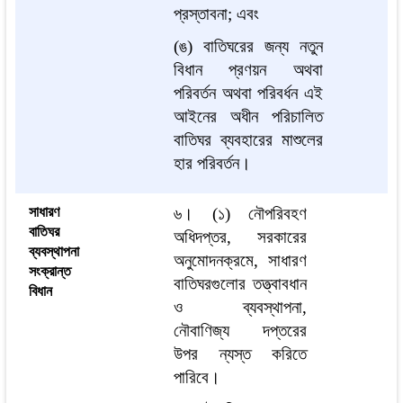
প্রস্তাবনা; এবং
(ঙ) বাতিঘরের জন্য নতুন
বিধান প্রণয়ন অথবা
পরিবর্তন অথবা পরিবর্ধন এই
আইনের অধীন পরিচালিত
বাতিঘর ব্যবহারের মাশুলের
হার পরিবর্তন।
সাধারণ
৬। (১) নৌপরিবহণ
বাতিঘর
অধিদপ্তর, সরকারের
ব্যবস্থাপনা
অনুমোদনক্রমে, সাধারণ
সংক্রান্ত
বাতিঘরগুলোর তত্ত্বাবধান
বিধান
ও ব্যবস্থাপনা,
নৌবাণিজ্য দপ্তরের
উপর ন্যস্ত করিতে
পারিবে।