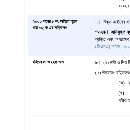
ব্যবহার
২০০০ সনের ৮ নং আইনে নূতন
৭
।
উক্ত আইনের ধা
ধারা ৩২ ক এর সন্নিবেশ
“৩২ক। অভিযুক্ত ব্য
ব্যক্তি এবং অপরাধের
(ডিএনএ) আইন, ২০১
রহিতকরণ ও হেফাজত
৮
।
(১) নারী ও শিশু
(২) উক্তরূপ রহিতকরণ
(ক) কৃ
(খ) দা
গৃহীত 