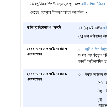
যেহেতু নিম্নবর্ণিত উদ্দেশ্যসমূহ পূরণকল্পে
নারী ও শিশু নির্যা
সেহেতু
এতদ্বারা
নিম্নরূপ আইন করা হইল
:
-
সংক্ষিপ্ত শিরোনাম ও প্রবর্তন
১।
(১)
এই আইন
না
(২)
ই
হা অবিলম্বে কা
২০০০ সনের ৮ নং আইনের ধারা ৭
২।
নারী ও শিশু নি
এর সংশোধন
সংখ্যা এবং চিহ্নের পরি
বন্ধনী প্রতিস্থাপিত 
২০০০ সনের ৮ নং আইনের ধারা ৯
৩
।
উক্ত আইনের ধা
এর সংশোধন
(
ক
)
উপ-
(খ) উপ-
(গ) উপ
প্রতিস