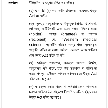
হেফাজত
উল্লিখিত, এতদ্দ্বারা রহিত করা হইল।
(২) উপ-ধারা (১) এর অধীন রহিতকরণ সত্ত্বেও, উক্ত
Act এর অধীন-
(ক) প্রদত্ত অনুমোদিত ও ইস্যুকৃত ডিগ্রি, ডিপ্লোমা,
লাইসেন্স, সার্টিফিকেট এবং অন্য কোন দলিলের ধারক
(holder), গ্রাহক (grantee) বা প্রাপক
(recipient) কে, ‘‘Western medical
science’’ প্রাকটিস করিবার যোগ্য বলিয়া প্রদানকৃত
অনুমতি বাতিল না হওয়া পর্যন্ত, এইরূপে বলবৎ থাকিবে
যেন উক্ত Act রহিত হয় নাই;
(খ) জারীকৃত প্রজ্ঞাপন, প্রদত্ত আদেশ, নির্দেশ,
অনুমোদন, যদি থাকে, তবে উহা সংশোধন বা বাতিল না
হওয়া পর্যন্ত, এইরূপে কার্যকর থাকিবে যেন উক্ত Act
রহিত হয় নাই; এবং
(গ) দায়েরকৃত কোন মামলা বা কার্যধারা কোন আদালতে
চলমান থাকিলে উহা এইরূপে নিষ্পত্তি করিতে হইবে যেন
উক্ত Act রহিত হয় নাই।