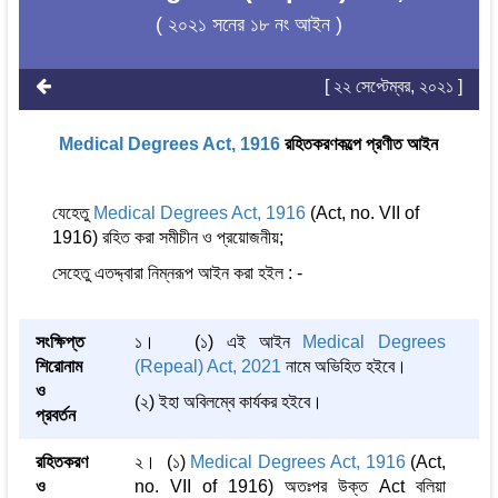
( ২০২১ সনের ১৮ নং আইন )
[ ২২ সেপ্টেম্বর, ২০২১ ]
Medical Degrees Act, 1916
রহিতকরণকল্পে প্রণীত আইন
যেহেতু
Medical Degrees Act, 1916
(Act, no. VII of
1916) রহিত করা সমীচীন ও প্রয়োজনীয়;
সেহেতু এতদ্দ্বারা নিম্নরূপ আইন করা হইল : -
সংক্ষিপ্ত
১। (১) এই আইন
Medical Degrees
শিরোনাম
(Repeal) Act, 2021
নামে অভিহিত হইবে।
ও
(২) ইহা অবিলম্বে কার্যকর হইবে।
প্রবর্তন
রহিতকরণ
২। (১)
Medical Degrees Act, 1916
(Act,
ও
no. VII of 1916) অতঃপর উক্ত Act বলিয়া