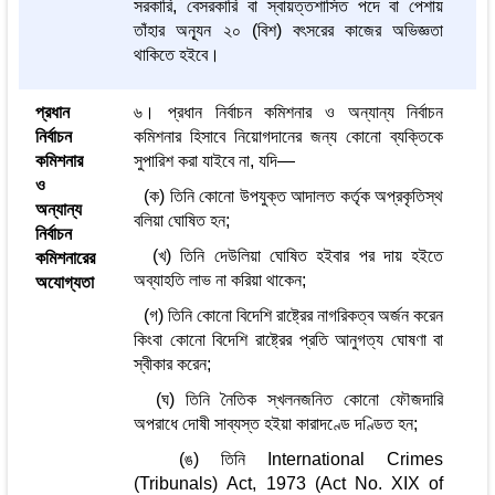
সরকারি, বেসরকারি বা স্বায়ত্তশাসিত পদে বা পেশায়
তাঁহার অন্যূন ২০ (বিশ) বৎসরের কাজের অভিজ্ঞতা
থাকিতে হইবে।
প্রধান
৬। প্রধান নির্বাচন কমিশনার ও অন্যান্য নির্বাচন
নির্বাচন
কমিশনার হিসাবে নিয়োগদানের জন্য কোনো ব্যক্তিকে
কমিশনার
সুপারিশ করা যাইবে না, যদি—
ও
(ক) তিনি কোনো উপযুক্ত আদালত কর্তৃক অপ্রকৃতিস্থ
অন্যান্য
বলিয়া ঘোষিত হন;
নির্বাচন
(খ) তিনি দেউলিয়া ঘোষিত হইবার পর দায় হইতে
কমিশনারের
অব্যাহতি লাভ না করিয়া থাকেন;
অযোগ্যতা
(গ) তিনি কোনো বিদেশি রাষ্ট্রের নাগরিকত্ব অর্জন করেন
কিংবা কোনো বিদেশি রাষ্ট্রের প্রতি আনুগত্য ঘোষণা বা
স্বীকার করেন;
(ঘ) তিনি নৈতিক স্খলনজনিত কোনো ফৌজদারি
অপরাধে দোষী সাব্যস্ত হইয়া কারাদণ্ডে দণ্ডিত হন;
(ঙ) তিনি International Crimes
(Tribunals) Act, 1973 (Act No. XIX of