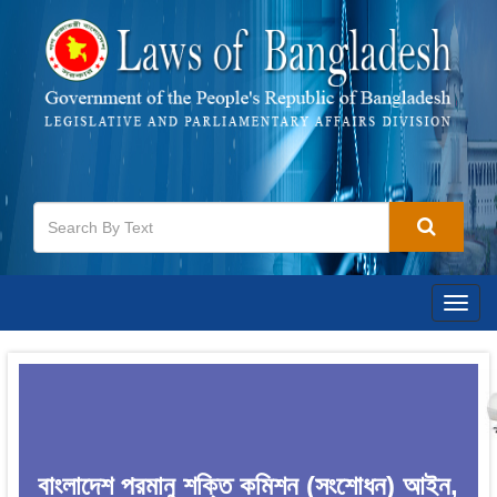
Togg
navig
বাংলাদেশ পরমানু শক্তি কমিশন (সংশোধন) আইন,