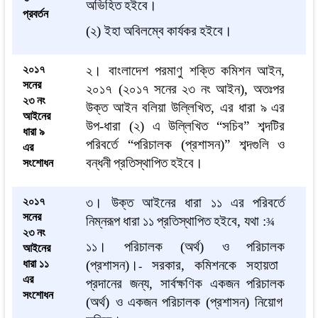
অভিহিত
হইবে
।
প্রবর্তন
(
২
)
ইহা
অবিলম্বে
কার্যকর
হইবে
।
২০১৭
২
।
বাংলাদেশ
পরমাণু
শক্তি
কমিশন
আইন
,
সনের
২০১৭
(
২০১৭
সনের
২৩
নং
আইন
),
অতঃপর
২৩ নং
উক্ত
আইন
বলিয়া
উল্লিখিত
,
এর
ধারা
৯
এর
আইনের
উপ
-
ধারা
(
২
)
এ
উল্লিখিত
“
সচিব
”
শব্দটির
ধারা ৯
পরিবর্তে
“
পরিচালক
(
প্রশাসন
)”
শব্দগুলি
ও
এর
বন্ধনী
প্রতিস্থাপিত
হইবে
।
সংশোধন
২০১৭
৩
।
উক্ত
আইনের
ধারা
১১
এর
পরিবর্তে
সনের
নিম্নরূপ
ধারা
১১
প্রতিস্থাপিত
হইবে
,
যথা
:
¾
২৩ নং
১১
।
পরিচালক
(
অর্থ
)
ও
পরিচালক
আইনের
ধারা ১১
(
প্রশাসন
)
।
সরকার
,
কমিশনকে
সহায়তা
-
এর
প্রদানের
জন্য
,
সার্বক্ষণিক
একজন
পরিচালক
সংশোধন
(
অর্থ
)
ও
একজন
পরিচালক
(
প্রশাসন
)
নিয়োগ