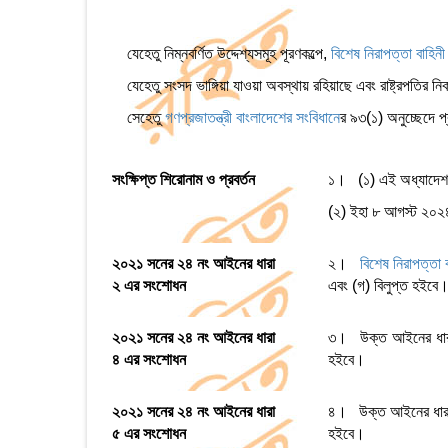
যেহেতু নিম্নবর্ণিত উদ্দেশ্যসমূহ পূরণকল্পে,
বিশেষ নিরাপত্তা বা
যেহেতু সংসদ ভাঙ্গিয়া যাওয়া অবস্থায় রহিয়াছে এবং রাষ্ট্রপতির 
সেহেতু
গণপ্রজাতন্ত্রী বাংলাদেশের সংবিধান
ের ৯৩(১) অনুচ্ছেদে প
সংক্ষিপ্ত শিরোনাম ও প্রবর্তন
১। (১) এই অধ্যাদে
(২) ইহা ৮ আগস্ট ২০২৪
২০২১ সনের ২৪ নং আইনের ধারা
২।
বিশেষ নিরাপত্
২ এর সংশোধন
এবং (গ) বিলুপ্ত হইবে
২০২১ সনের ২৪ নং আইনের ধারা
৩। উক্ত আইনের ধারা ৪ এ
৪ এর সংশোধন
হইবে।
২০২১ সনের ২৪ নং আইনের ধারা
৪। উক্ত আইনের ধারা ৫ এ
৫ এর সংশোধন
হইবে।