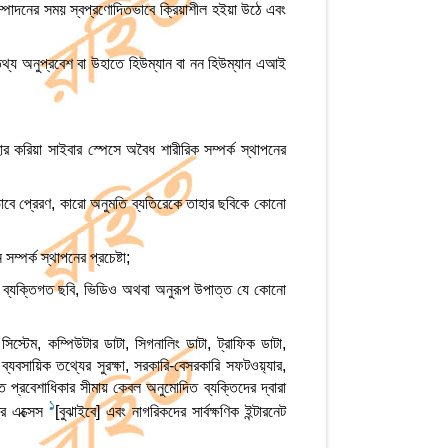
সম্পাদনের সময় স্বপ্রণোদিতভাবে ক্রিয়াশীল হইয়া উঠে এবং
 তথ্য অনুপ্রবেশ বা উহাতে হিউম্যান বা নন হিউম্যান এআই
র করিয়া সাইবার স্পেসে অবৈধ শারীরিক সম্পর্ক স্থাপনের
তভাবে প্রেরণ, কারো অনুমতি ব্যতিরেকে তাহার ছবিকে কোনো
ম্পর্ক স্থাপনের প্রচেষ্টা;
অথবা ব্যক্তিগত ছবি, ভিডিও অথবা অনুরূপ উপাত্ত যে কোনো
সিস্টেম, কম্পিউটার ডাটা, সিগনালিং ডাটা, ট্রাফিক ডাটা,
ব্যবসায়িক তথ্যের সুরক্ষা, সরকারি-বেসরকারি সফটওয়‍্যার,
ত প্রবেশাধিকার সীমায় কেবল অনুমোদিত ব্যক্তিদের দ্বারা
1
ের এক্সেস
[বুঝাইবে] এবং নাগরিকদের সার্বক্ষণিক ইন্টারনেট