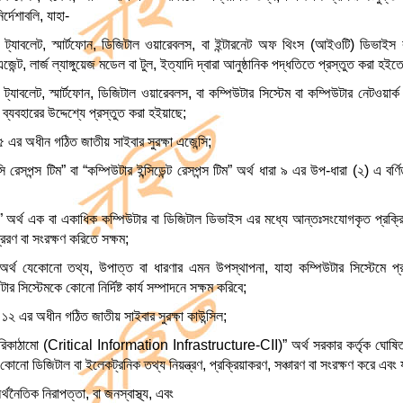
র্দেশাবলি, যাহা-
্যাবলেট, স্মার্টফোন, ডিজিটাল ওয়ারেবলস, বা ইন্টারনেট অফ থিংস (আইওটি) ডিভাইস বা 
জেন্ট, লার্জ ল্যাঙ্গুয়েজ মডেল বা টুল, ইত্যাদি দ্বারা আনুষ্ঠানিক পদ্ধতিতে প্রস্তুত করা হই
যাবলেট, স্মার্টফোন, ডিজিটাল ওয়ারেবলস, বা কম্পিউটার সিস্টেম বা কম্পিউটার নেটওয়ার্ক বা 
ব্যবহারের উদ্দেশ্যে প্রস্তুত করা হইয়াছে;
 ৫ এর অধীন গঠিত জাতীয় সাইবার সুরক্ষা এজেন্সি;
সি রেসপন্স টিম” বা “কম্পিউটার ইন্সিডেন্ট রেসপন্স টিম” অর্থ ধারা ৯ এর উপ-ধারা (২) এ বর্ণিত
েম” অর্থ এক বা একাধিক কম্পিউটার বা ডিজিটাল ডিভাইস এর মধ্যে আন্তঃসংযোগকৃত প্রক্
েরণ বা সংরক্ষণ করিতে সক্ষম;
 অর্থ যেকোনো তথ্য, উপাত্ত বা ধারণার এমন উপস্থাপনা, যাহা কম্পিউটার সিস্টেমে প্
টার সিস্টেমকে কোনো নির্দিষ্ট কার্য সম্পাদনে সক্ষম করিবে;
রা ১২ এর অধীন গঠিত জাতীয় সাইবার সুরক্ষা কাউন্সিল;
য পরিকাঠামো (Critical Information Infrastructure-CII)” অর্থ সরকার কর্তৃক ঘোষিত 
নো ডিজিটাল বা ইলেকট্রনিক তথ্য নিয়ন্ত্রণ, প্রক্রিয়াকরণ, সঞ্চারণ বা সংরক্ষণ করে এবং য
থনৈতিক নিরাপত্তা, বা জনস্বাস্থ্য, এবং