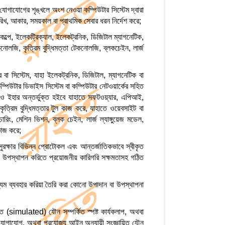
 যোগাযোগের শৃঙ্খলে অংশ নেওয়া কম্পিউটার সিস্টেম দ্বারা
ারিখ, আকার, সময়কাল বা প্রাথমিক সেবার ধরন নির্দেশ করে;
ণকল্পে, ইলেকট্রিক্যাল, ইলেকট্রনিক, ডিজিটাল ম্যাগনেটিক,
োলজি, কৃত্রিম বুদ্ধিমত্তা টেকনোলজি, ব্লকচেইন, লার্জ
 বা সিস্টেম, যাহা ইলেকট্রনিক, ডিজিটাল, ম্যাগনেটিক বা
্পিউটার ডিভাইস সিস্টেম বা কম্পিউটার নেটওয়ার্কের সহিত
িও ইহার অন্তর্ভুক্ত হইবে যাহাতে সফটওয়্যার, এপিআই,
ৃত্রিম বুদ্ধিমত্তার টুল কাজ করে, যাহাতে ওয়েবসাইট বা
চারিং, মেশিন ভিশন, ব্লক চেইন, লার্জ ল্যাঙ্গুয়েজ মডেল,
কাজ করে;
রক্ষার বিভিন্ন প্রোটোকল এবং আন্তর্জাতিকভাবে স্বীকৃত
এবং উপস্থাপন করিতে প্রয়োজনীয় কারিগরি সক্ষমতাসহ গঠিত
্যম ব্যবহার করিয়া তৈরি করা কোনো উপাদান বা উপস্থাপনা
কৃত (simulated) যৌন সম্পর্কিত স্পষ্ট কার্যকলাপ, অথবা
 যোগাযোগ, অথবা প্রযোজ্য আইন অনুযায়ী সংজ্ঞায়িত যৌন