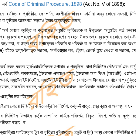
” অর্থ
Code of Criminal Procedure, 1898
(Act No. V of 1898);
োনো ব্যক্তি বা প্রতিষ্ঠান, কোম্পানি, অংশীদারি কারবার, ফার্ম বা অন্য কোনো সংস্থা, ড
তা বা কৃত্রিম আইনগত সত্তাও ইহার অন্তর্ভুক্ত হইবে;
 অর্থ কোনো ব্যক্তি বা কর্তৃপক্ষের অনুমতি ব্যতিরেকে বা উক্তরূপ অনুমতির শর্ত লঙ্ঘ
তথ্য ব্যবস্থায় প্রবেশ, বা উক্তরূপ প্রবেশের মাধ্যমে উক্ত তথ্য ব্যবস্থার কোনো তথ্য-উ
বা বন্ধ করা, বা উক্ত তথ্য-উপাত্তের পরিবর্তন বা পরিবর্ধন বা সংযোজন বা বিয়োজন করা 
 হইতে তথ্য-উপাত্ত সরানো, সফটওয়্যার লগ, ট্রেস, রেকর্ড মুছে দেওয়া বা সরানো, ক্ষেত্
থ সকল ধরনের হার্ডওয়ারভিত্তিক উপাদান ও প্রযুক্তি, যাহা ডিজিটাল নেটওয়ার্ক এবং ভার্চুয়াল
ার, নেটওয়ার্কিং অবকাঠামো, ইন্টারনেট এক্সচেঞ্জ পয়েন্ট, ইন্টারনেট অফ থিংস (আইওটি), ও
য়ার্ক, স্যাটেলাইট সিস্টেম, স্যাটেলাইট ইন্টারনেট ও যোগাযোগ টাওয়ার, যোগাযোগ প্রযুক্তিতে
্যাবল, সাবমেরিন ক্যাবল, ওভারহেড ফাইবার ক্যাবল, অপটিক্যাল সঞ্চালন নেটওয়ার্কও ইহার অ
 এজেন্সির মহাপরিচালক;
 এইরূপ কোনো ডিজিটাল বা ইলেকট্রনিক নির্দেশ, তথ্য-উপাত্ত, প্রোগ্রাম বা অ্যাপ্‌স যাহা-
ডিজিটাল ডিভাইস কর্তৃক সম্পাদিত কার্যকে পরিবর্তন, বিকৃত, বিনাশ, ক্ষতি বা ক্ষুণ্ণ কর
গভীরতা বাড়ায়; বা
্বয়ংক্রিয় সফটওয়্যার টুল বা কৃত্রিম বুদ্ধিমত্তা এজেন্ট বা টুল) অন্য কোনো কম্পিউটার 