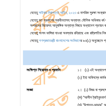
যেহেতু
সাইবার নিরাপত্তা আইন, ২০২৩
এ নাগরিক সুরক্ষা সংক্রা
যেহেতু মত প্রকাশের স্বাধীনতাসহ অন্যান্য মৌলিক অধিকার খর্ব
অপরাধের বিচারসহ আনুষঙ্গিক অন্যান্য বিষয়ে অধ্যাদেশ প্রণয়ন 
যেহেতু সংসদ ভাঙ্গিয়া যাওয়া অবস্থায় রহিয়াছে এবং রাষ্ট্রপতির 
সেহেতু
গণপ্রজাতন্ত্রী বাংলাদেশের সংবিধান
ের ৯৩(১) অনুচ্ছেদে প
সংক্ষিপ্ত শিরোনাম ও প্রবর্তন
১। (১) এই অধ্যাদে
(২) ইহা অবিলম্বে কার্
সংজ্ঞা
২। (১) বিষয় বা প্রসঙ্
(ক) “আপীল ট্রাইব্যুনাল
(খ) “উপাত্ত-ভান্ডার” অ