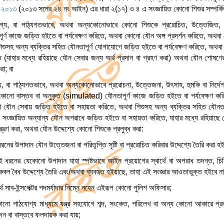
, ২০১৩
(২০১৩ সনের ২৪ নং আইন) এর ধারা ২(১৭) ও ৪ এ সংজ্ঞায়িত কোনো শিশুর সম্পর্কি
যোগ্য, বা পাঠ্যগতভাবে, অথবা অন্যকোনোভাবে কোনো শিশুকে প্ররোচিত, উত্তেজিত, 
্ণ কাজে জড়িত হইতে বা পর্যবেক্ষণ করিতে, অথবা কোনো যৌন অঙ্গ প্রদর্শন করিতে, অথবা
িশুসহ অন্য ব্যক্তির সহিত যৌনতাপূর্ণ যোগাযোগে জড়িত হইতে বা পর্যবেক্ষণ করিতে, অথব
 (যাহার মধ্যে রহিয়াছে যৌন সেবার জন্য অর্থ প্রদান বা গ্রহণ করা) অথবা যৌন শোষণের 
রা; বা
গ্য, বা পাঠ্যগতভাবে, অথবা অন্যকোনোভাবে প্ররোচনা, উত্তেজনা, উৎসাহ, হুমকি বা নির্দেশ
কোনো বাস্তব বা অনুকৃত (simulated) যৌনতাপূর্ণ কাজে জড়িত হইতে বা পর্যবেক্ষণ ক
বা যৌন সেবায় জড়িত হইতে বা সহায়তা করিতে, অথবা শিশুসহ অন্য ব্যক্তির সহিত যৌনতাপ
 সংজ্ঞায়িত অন্যান্য যৌন অপরাধে জড়িত হইতে বা সহায়তা করিতে, যাহার মধ্যে রহিয়াছে য
ত্রণ করা, অথবা যৌন উদ্দেশ্যে কোনো শিশুকে প্রলুব্ধ করা:
রনের উপাদান যৌন উত্তেজনা বা পরিতৃপ্তি সৃষ্টি বা প্ররোচিত করিবার উদ্দেশ্যে তৈরি করা হই
ধরনের যেকোনো উপাদান যাহা স্পষ্টভাবে আইন প্রয়োগের স্বার্থে বা অপরাধ তদন্ত, চিকি
কেবল বৈধ উদ্দেশ্যে তৈরি এবং/অথবা ব্যবহৃত হইয়াছে, তাহা এই সংজ্ঞার আওতাভুক্ত হইবে না
থ সাব-ইন্সপেক্টর পদমর্যাদার নিম্নে নহেন এইরূপ কোনো পুলিশ অফিসার;
কোনো পাঠযোগ্য মাধ্যমে যন্ত্র সহযোগে শব্দ, সংকেত, পরিলেখ বা অন্য কোনো আকারে প্রকা
াদন বা বাস্তবে ফলদায়ক করা যায়;