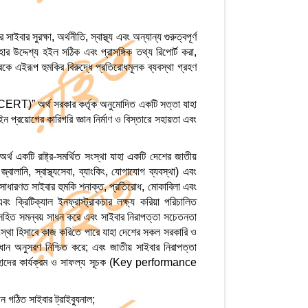
ইবার সুরক্ষা, অর্থনীতি, স্বাস্থ্য এবং অন্যান্য গুরুত্বপূর্ণ
ার উদ্দেশ্য হইল সঠিক এবং প্রাসঙ্গিক তথ্য রিপোর্ট করা,
ট্রকে এইরূপ হুমকির বিরুদ্ধে প্রতিরোধমূলক ব্যবস্থা গ্রহণ
T)” অর্থ সরকার কর্তৃক অনুমোদিত একটি সত্তা যাহা
ইন প্রয়োগের কারিগরি জ্ঞান নির্মাণ ও বিস্তারে সহায়তা এবং
কটি রাষ্ট্র-সমর্থিত সংস্থা যাহা একটি দেশের জাতীয়
্বালানি, স্বাস্থ্যসেবা, ব্যাংকিং, যোগাযোগ ব্যবস্থা) এবং
ার সাধারণত সাইবার হুমকি শনাক্ত, প্রতিরোধ, মোকাবিলা এবং
বং ক্রিটিক্যাল ইনফ্রাস্ট্রাকচার লক্ষ্য করিয়া পরিচালিত
 সহিত সমন্বয় সাধন করে এবং সাইবার নিরাপত্তা সচেতনতা
 সংস্থা হিসাবে কাজ করিতে পারে যাহা দেশের সকল সরকারি ও
িধান অনুসরণ নিশ্চিত করে; এবং জাতীয় সাইবার নিরাপত্তা
 তাহাদের কার্যক্রম ও সাফল্য সূচক (Key performance
ঠিত সাইবার ট্রাইব্যুনাল;