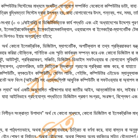
থ কম্পিউটার সিস্টেমের মাধ্যমে সংঘটিত যোগাযোগ সম্পর্কিত যেকোনো কম্পিউটার ডাটা, যাহা
ত্রিম বুদ্ধিমত্তা সিস্টেম দ্বারা উৎপন্ন হয়, যাহা যোগাযোগের উৎস, গন্তব্য, পথ, সময়, ত
্ম-সংখ্যা (০ ও ১/বাইনারি) বা ডিজিটভিত্তিক কার্য পদ্ধতি এবং এই অধ্যাদেশের উদ্দেশ্য পূর
ক, ইলেকট্রোকেমিক্যাল, ইলেকট্রোমেকানিক্যাল, ওয়্যারলেস বা ইলেকট্রো-ম্যাগনেটিক টেকন
িন ভিশনও ইহার অন্তর্ভুক্ত হইবে;
অর্থ কোনো ইলেকট্রনিক, ডিজিটাল, ম্যাগনেটিক, অপটিক্যাল বা তথ্য প্রক্রিয়াকরণ যন্ত্র
হার করিয়া যৌক্তিক, গাণিতিক এবং স্মৃতি কার্যক্রম সম্পন্ন করে এবং কোনো ডিজিটাল বা কম
ট, আউটপুট, প্রক্রিয়াকরণ, সঞ্চিতি, ডিজিটাল ডিভাইস সফটওয়্যার বা যোগাযোগ সুবিধাদ
িকেশন, এ্যালগরিদম, ডাটা ভিত্তিক সিদ্ধান্ত গ্রহণের প্রক্রিয়া কাজ করে, বা যাহাতে ক
 কম্পিউটিং, ব্লকচেইন কম্পিউটিং, মেশিন লার্নিং, গেইমিং, কম্পিউটার এইডেড ম্যানুফ্যাক
টারনেট অফ থিংস (আইওটি) সহ এতদ্‌সংশ্লিষ্ট আধুনিক কম্পিউটিং বা সফটওয়্যার বা অ্যাপস 
ল্যাব” অর্থ একটি অনুমোদিত পরীক্ষাগার যাহা জাতীয় আইন, আন্তর্জাতিক মান, সাইবার সু
রে, যাহা আইনিভাবে গ্রহণযোগ্য পদ্ধতিতে ডিজিটাল প্রমাণ সংগ্রহ, সংরক্ষণ, বিশ্লেষণ 
 নিপীড়ন সংক্রান্ত উপাদান” অর্থ যে কোনো মাধ্যমে, কোনো ডিজিটাল বা ইলেকট্রনিক মাধ
গ্য, বা পাঠ্যগতভাবে, অথবা অন্যকোনোভাবে, চিত্রিত বা বর্ণনা করে, যাহা বাস্তব বা অনু
যৌন শোষণ বা নির্যাতন, অথবা যৌনসেবা, অথবা শিশুসহ অন্য ব্যক্তির সহিত যৌনতাপূর্ণ