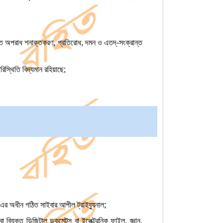
টিত অপরাধ শনাক্তকরণ, প্রতিরোধ, দমন ও এতদ্‌-সংক্রান্ত
িস্থিতি বিদ্যমান রহিয়াছে;
 অধীন গঠিত সাইবার আপীল ট্রাইব্যুনাল;
বিযুক্ত ডিজিটাল ডকুমেন্টস বা ইলেক্ট্রনিক ফাইল, জ্ঞান,