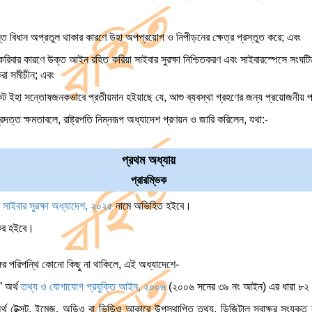
ন্ত বিধান অপ্রতুল থাকার কারণে উহা অপপ্রয়োগ ও নিপীড়নের ক্ষেত্র প্রস্তুত করে; এবং
 করিবার কারণে উক্ত আইন রহিত করিয়া সাইবার সুরক্ষা নিশ্চিতকরণ এবং সাইবারস্পেসে সংঘ
করা সমীচীন; এবং
নিকট ইহা সন্তোষজনকভাবে প্রতীয়মান হইয়াছে যে, আশু ব্যবস্থা গ্রহণের জন্য প্রয়োজনীয় পর
্রদত্ত ক্ষমতাবলে, রাষ্ট্রপতি নিম্নরূপ অধ্যাদেশ প্রণয়ন ও জারি করিলেন, যথা:-
প্রথম অধ্যায়
প্রারম্ভিক
শ
সাইবার সুরক্ষা অধ্যাদেশ, ২০২৫
নামে অভিহিত হইবে।
যকর হইবে।
গের পরিপন্থি কোনো কিছু না থাকিলে, এই অধ্যাদেশে-
” অর্থ
তথ্য ও যোগাযোগ প্রযুক্তি আইন, ২০০৬
(২০০৬ সনের ৩৯ নং আইন) এর ধারা ৮২ এর
র্থ টেক্সট, ইমেজ, অডিও বা ভিডিও আকারে উপস্থাপিত তথ্য, ডিজিটাল স্বাক্ষর সংযুক্ত বা 