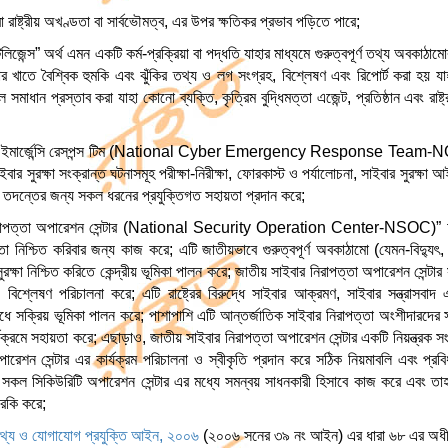
 রাষ্ট্রীয় অখণ্ডতা বা সার্বভৌমত্ব, এর উপর ক্ষতিকর প্রভাব পড়িতে পারে;
লিজেন্স” অর্থ এমন একটি কর্ম-প্রক্রিয়া বা পদ্ধতি যাহার মাধ্যমে গুরুত্বপূর্ণ তথ্য অবকাঠামোর সা
ার খাতে বৈশ্বিক হুমকি এবং ঝুঁকির তথ্য ও লগ সংগ্রহ, বিশ্লেষণ এবং রিপোর্ট করা হয় যাহ
সমাধান প্রস্তাব করা যাহা কোনো ব্যক্তি, কৃত্রিম বুদ্ধিমত্তা এজেন্ট, প্রতিষ্ঠান এবং রাষ্
র ইমার্জেন্সি রেসপন্স টিম (National Cyber Emergency Response Team-NCER
র সুরক্ষা সংক্রান্ত ঘটনাসমূহ পরীক্ষা-নিরীক্ষা, ফোরকাস্ট ও পর্যালোচনা, সাইবার সুরক্ষা আ
তদন্তের জন্য সকল ধরনের প্রযুক্তিগত সহায়তা প্রদান করে;
িরাপত্তা অপারেশন সেন্টার (National Security Operation Center-NSOC)” অর্থ এ
্তা নিশ্চিত করিবার জন্য কাজ করে; এটি জাতীয়ভাবে গুরুত্বপূর্ণ অবকাঠামো (যেমন-বিদ্যুৎ, জ
সুরক্ষা নিশ্চিত করিতে কেন্দ্রীয় ভূমিকা পালন করে; জাতীয় সাইবার নিরাপত্তা অপারেশন সেন্ট
 বিশ্লেষণ পরিচালনা করে; এটি রাষ্ট্রের বিরুদ্ধে সাইবার আক্রমণ, সাইবার সন্ত্রাসবাদ এ
ধে সক্রিয় ভূমিকা পালন করে; পাশাপাশি এটি আন্তর্জাতিক সাইবার নিরাপত্তা অংশীদারদের
র্যক্রমে সহায়তা করে; এছাড়াও, জাতীয় সাইবার নিরাপত্তা অপারেশন সেন্টার একটি নিয়ন্ত্রক
ারেশন সেন্টার এর কার্যক্রম পরিচালনা ও স্বীকৃতি প্রদান করে সঠিক নিয়মাবলি এবং প্রব
র সকল সিকিউরিটি অপারেশন সেন্টার এর মধ্যে সমন্বয় সাধনকারী হিসাবে কাজ করে এবং
রকি করে;
থ্য ও যোগাযোগ প্রযুক্তি আইন, ২০০৬
(২০০৬ সনের ৩৯ নং আইন) এর ধারা ৬৮ এর অধীন গ