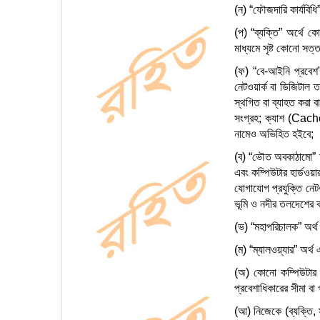
(ন) “ফৌজদারি কার্যবিধি
(প) “ব্যক্তি” অর্থে ক
মাধ্যমে সৃষ্ট কোনো সত্
(ফ) “বে-আইনি প্রবেশ”
নেটওয়ার্ক বা ডিজিটাল 
স্থগিত বা ব্যাহত করা 
সংগ্রহ; ক্যাশ (Cache)
নামেও অভিহিত হইবে;
(ব) “ভৌত অবকাঠামো” অর্
এবং কম্পিউটার হার্ডওয়
যোগাযোগ প্রযুক্তি নেটও
ভূমি ও নদীর তলদেশের ক
(ভ) “মহাপরিচালক” অর্থ
(ম) “ম্যালওয়্যার” অর্থ
(অ) কোনো কম্পিউটার বা 
প্রবেশাধিকারের সীমা বা 
(আ) নিজেকে (ব্যক্তি, স