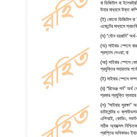
বা ডিজিটাল বা ইলেকট্র
উহার মাধ্যমে উক্ত কম্প
(ই) কোনো ডিজিটাল বা ই
এজেন্টের মাধ্যমে স্বয়ংক
(য) “যৌন হয়রানি” অর্থ-
(অ) সাইবার স্পেসে বার
প্রস্তাব দেওয়া; বা
(আ) সাইবার স্পেসে কোন
প্রযুক্তির সহায়তায় পর্
(ই) সাইবার স্পেসে সম্পর
(র) “রিভেঞ্জ পর্ন” অর
প্রকার প্রযুক্তি ব্যবহা
(ল) “সাইবার সুরক্ষা” অ
ডাটাসেন্টার ও ক্লাউডস
এপিআই, কোডিং, সফটওয়্য
সঠিক অ্যাক্সেস নিশ্চি
প্রাপ্তির অধিকারও ইহার