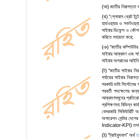
(আ) জাতীয় নিরাপত্তা বা
(ঝ) “গ্লোবাল থ্রেট ইন্টে
হার্ডওয়্যার ও সফটওয়্য
সাইবার ডিফেন্স ও কৌশল 
করিতে সহায়তা করে;
(ঞ) “জাতীয় কম্পিউটা
সাইবার আক্রমণ এবং সাইবা
সাইবার অপরাধের আইনি 
(ট) “জাতীয় সাইবার ন
পর্যায়ের সাইবার নিরাপত
সরকারি ডাটা সিস্টেমের 
পরবর্তী পদক্ষেপের জন্য
আক্রমণসমূহের প্রতিরো
প্রশিক্ষণসহ বিভিন্ন কা
বেসরকারি সিকিউরিটি অপ
অপারেশন সেন্টার দেশে
Indicator-KPI) তদা
(ঠ) “ট্রাইব্যুনাল” অর্থ
ত