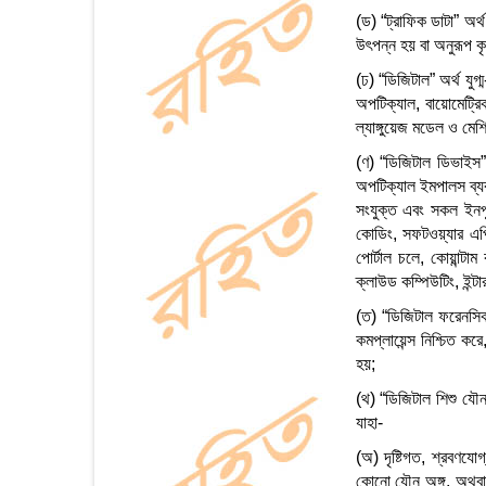
(ড) “ট্রাফিক ডাটা” অর্
উৎপন্ন হয় বা অনুরূপ কৃ
(ঢ) “ডিজিটাল” অর্থ যুগ
অপটিক্যাল, বায়োমেট্রি
ল্যাঙ্গুয়েজ মডেল ও মেশ
(ণ) “ডিজিটাল ডিভাইস” 
অপটিক্যাল ইমপালস ব্যব
সংযুক্ত এবং সকল ইনপু
কোডিং, সফটওয়্যার এপ্ল
পোর্টাল চলে, কোয়ান্টাম
ক্লাউড কম্পিউটিং, ইন্
(ত) “ডিজিটাল ফরেনসিক 
কমপ্লায়েন্স নিশ্চিত ক
হয়;
(থ) “ডিজিটাল শিশু যৌন
যাহা-
(অ) দৃষ্টিগত, শ্রবণযো
কোনো যৌন অঙ্গ, অথবা 