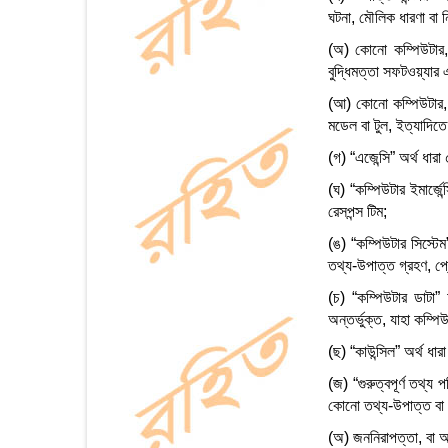
ঘটনা, মৌলিক ধারণা বা নি
(অ) কোনো কম্পিউটার, ট
বুদ্ধিমত্তা সফটওয়্যার এ
(আ) কোনো কম্পিউটার, ট্
মডেল বা টুল, ইত্যাদিতে 
(গ) “এজেন্সি” অর্থ ধারা
(ঘ) “কম্পিউটার ইমার্জেন্
রেসপন্স টিম;
(ঙ) “কম্পিউটার সিস্ট
তথ্য-উপাত্ত গ্রহণ, প্র
(চ) “কম্পিউটার ডাটা”
অন্তর্ভুক্ত, যাহা কম্পিউ
(ছ) “কাউন্সিল” অর্থ ধা
(জ) “গুরুত্বপূর্ণ তথ্
কোনো তথ্য-উপাত্ত বা কো
(অ) জননিরাপত্তা, বা অর্