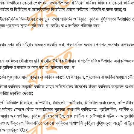
নিক ডিভাইসের কোনো প্রোগ্রাম, তথ্য-উপাত্ত বা নির্দেশ কার্যকর করিবার বা কোনো কার্য-
িউটার বা ডিজিটাল বা ইলেকট্রনিক ডিভাইসে কোনো ক্ষতিকর পরিবর্তন বা ঘটনা ঘটায়; বা
লেকট্রনিক ডিভাইসের তথ্য চুরি, তথ্য পরিবর্তন ও বিকৃতি, কৃত্রিম বুদ্ধিমত্তা উৎপাদিত
্রিয় প্রবেশের সুযোগ সৃষ্টি করে, বা কোডিং বা এলগরিদম পরিবর্তন করে;
ংবার নগ্ন ছবি চাহিবার মাধ্যমে হয়রানি করা, প্রশাসনিক অথবা পেশাগত ক্ষমতার অপব্যবহা
ো ব্যক্তির যৌনাঙ্গের ছবি বা যৌন উদ্দীপক উপাদান বা পর্নোগ্রাফিক উপাদান অনাকাঙ্ক্ষি
নোগ্রাফিক উপাদানে রূপদান করা বা যৌনকরণ করা; বা
্কের প্রস্তাবে সাড়া প্রদান না করিবার কারণে হমকি প্রদান, প্রলোভন বা হুমকির মাধ্যমে যৌন স
্থ কোনো ব্যক্তির অনুমতি ব্যতিত তাহার ক্ষতিসাধনের উদ্দেশ্যে উক্ত ব্যক্তির অন্তরঙ্গ 
র করিয়া ছড়াইয়া দেওয়া;
র্থে ডিজিটাল ডিভাইস, কম্পিউটার, ট্যাবলেট, স্মার্টফোন, ডিজিটাল ওয়ারেবলস, কম্পিউটার 
হ সাইবার স্পেসে ভৌত অবকাঠামোর সুরক্ষার পাশাপাশি ব্যক্তিগত, প্রতিষ্ঠানিক, আর্থিক ও 
ার অ্যালগরিদম, কৃত্রিম বুদ্ধিমত্তা টুল, এবং পোর্টাল বা নেটওয়ার্কে সঠিক ও অনুমোদি
তকরণসহ উক্তরূপ বিষয়াবলিতে কোনো ব্যক্তির পাশাপাশি কৃত্রিম বুদ্ধিমত্তা এজেন্ট বা টুল
 অন্তর্ভুক্ত হইবে;