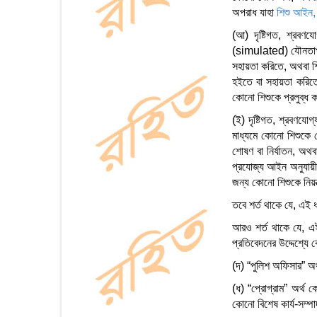
অপরাধ যাহা
শিশু আইন
(আ) দৃষ্টিগত, শ্রবণ
(simulated) যৌনতাপূর
সহায়তা করিতে, অথবা শ
হইতে বা সহায়তা করিতে
কোনো শিশুকে প্রলুব্ধ ক
(ই) দৃষ্টিগত, শ্রবণযো
মাধ্যমে কোনো শিশুকে 
শোষণ বা নির্যাতন, অথ
প্রযোজ্য আইন অনুযায়ী
জন্য কোনো শিশুকে নিয়ন্
তবে শর্ত থাকে যে, এই ধ
আরও শর্ত থাকে যে, এই 
প্রতিবেদনের উদ্দেশ্যে 
(দ) “পুলিশ অফিসার” অর্
(ধ) “প্রোগ্রাম” অর্থ 
কোনো বিশেষ কার্য-সম্প