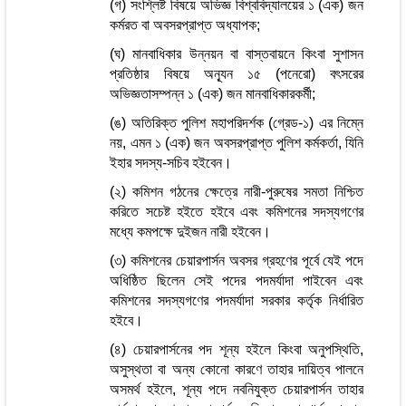
(গ) সংশ্লিষ্ট বিষয়ে অভিজ্ঞ বিশ্ববিদ্যালয়ের ১ (এক) জন
কর্মরত বা অবসরপ্রাপ্ত অধ্যাপক;
(ঘ) মানবাধিকার উন্নয়ন বা বাস্তবায়নে কিংবা সুশাসন
প্রতিষ্ঠার বিষয়ে অন্যূন ১৫ (পনেরো) বৎসরের
অভিজ্ঞতাসম্পন্ন ১ (এক) জন মানবাধিকারকর্মী;
(ঙ) অতিরিক্ত পুলিশ মহাপরিদর্শক (গ্রেড-১) এর নিম্নে
নয়, এমন ১ (এক) জন অবসরপ্রাপ্ত পুলিশ কর্মকর্তা, যিনি
ইহার সদস্য-সচিব হইবেন।
(২) কমিশন গঠনের ক্ষেত্রে নারী-পুরুষের সমতা নিশ্চিত
করিতে সচেষ্ট হইতে হইবে এবং কমিশনের সদস্যগণের
মধ্যে কমপক্ষে দুইজন নারী হইবেন।
(৩) কমিশনের চেয়ারপার্সন অবসর গ্রহণের পূর্বে যেই পদে
অধিষ্ঠিত ছিলেন সেই পদের পদমর্যাদা পাইবেন এবং
কমিশনের সদস্যগণের পদমর্যাদা সরকার কর্তৃক নির্ধারিত
হইবে।
(৪) চেয়ারপার্সনের পদ শূন্য হইলে কিংবা অনুপস্থিতি,
অসুস্থতা বা অন্য কোনো কারণে তাহার দায়িত্ব পালনে
অসমর্থ হইলে, শূন্য পদে নবনিযুক্ত চেয়ারপার্সন তাহার