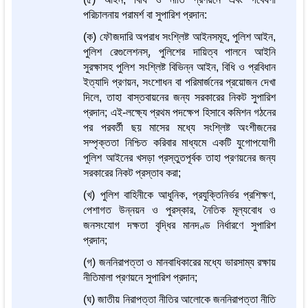
পরিচালনায় পরামর্শ বা সুপারিশ প্রদান:
(ক) ফৌজদারি অপরাধ সংশ্লিষ্ট আইনসমূহ, পুলিশ আইন,
পুলিশ রেগুলেশনস্, পুলিশের দায়িত্ব পালনে আইনি
সুরক্ষাসহ পুলিশ সংশ্লিষ্ট বিভিন্ন আইন, বিধি ও প্রবিধান
ইত্যাদি প্রণয়ন, সংশোধন বা পরিমার্জনের প্রয়োজন দেখা
দিলে, তাহা বাস্তবায়নের জন্য সরকারের নিকট সুপারিশ
প্রদান; এই-লক্ষ্যে প্রথম পদক্ষেপ হিসাবে কমিশন গঠনের
পর পরবর্তী ছয় মাসের মধ্যে সংশ্লিষ্ট অংশীজনের
সম্পৃক্ততা নিশ্চিত করিবার মাধ্যমে একটি যুগোপযোগী
পুলিশ আইনের খসড়া প্রস্তুতপূর্বক তাহা প্রণয়নের জন্য
সরকারের নিকট প্রস্তাব করা;
(খ) পুলিশ বাহিনীকে আধুনিক, প্রযুক্তিনির্ভর প্রশিক্ষণ,
পেশাগত উন্নয়ন ও পুরস্কার, নৈতিক মূল্যবোধ ও
জনসংযোগ দক্ষতা বৃদ্ধির মানদণ্ড নির্ধারণে সুপারিশ
প্রদান;
(গ) জননিরাপত্তা ও মানবাধিকারের মধ্যে ভারসাম্য রক্ষায়
নীতিমালা প্রণয়নে সুপারিশ প্রদান;
(ঘ) জাতীয় নিরাপত্তা নীতির আলোকে জননিরাপত্তা নীতি