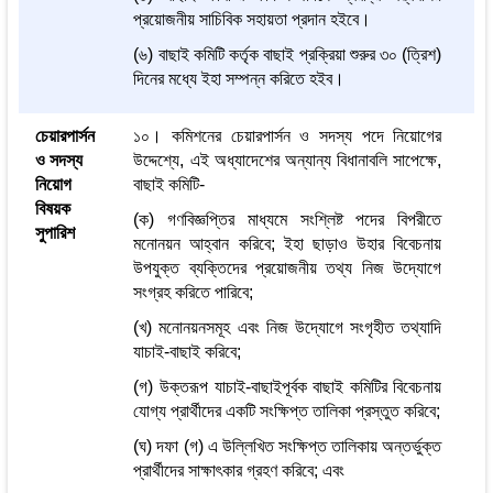
প্রয়োজনীয় সাচিবিক সহায়তা প্রদান হইবে।
(৬) বাছাই কমিটি কর্তৃক বাছাই প্রক্রিয়া শুরুর ৩০ (ত্রিশ)
দিনের মধ্যে ইহা সম্পন্ন করিতে হইব।
চেয়ারপার্সন
১০। কমিশনের চেয়ারপার্সন ও সদস্য পদে নিয়োগের
ও সদস্য
উদ্দেশ্যে, এই অধ্যাদেশের অন্যান্য বিধানাবলি সাপেক্ষে,
নিয়োগ
বাছাই কমিটি-
বিষয়ক
(ক) গণবিজ্ঞপ্তির মাধ্যমে সংশ্লিষ্ট পদের বিপরীতে
সুপারিশ
মনোনয়ন আহ্বান করিবে; ইহা ছাড়াও উহার বিবেচনায়
উপযুক্ত ব্যক্তিদের প্রয়োজনীয় তথ্য নিজ উদ্যোগে
সংগ্রহ করিতে পারিবে;
(খ) মনোনয়নসমূহ এবং নিজ উদ্যোগে সংগৃহীত তথ্যাদি
যাচাই-বাছাই করিবে;
(গ) উক্তরূপ যাচাই-বাছাইপূর্বক বাছাই কমিটির বিবেচনায়
যোগ্য প্রার্থীদের একটি সংক্ষিপ্ত তালিকা প্রস্তুত করিবে;
(ঘ) দফা (গ) এ উল্লিখিত সংক্ষিপ্ত তালিকায় অন্তর্ভুক্ত
প্রার্থীদের সাক্ষাৎকার গ্রহণ করিবে; এবং