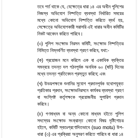
তবে শর্ত থাকে যে, যেক্ষেত্রে ধারা ১৪ এর অধীন পুলিশের
নিজস্ব অভিযোগ নিষ্পত্তি ব্যবস্থা নির্ধারিত সময়ের
মধ্যে কোনো অভিযোগ নিষ্পত্তি করিতে ব্যর্থ হয়,
সেক্ষেত্রে অভিযোগকারী সরাসরি এই ধারার অধীন কমিটির
নিকট আবেদন করিতে পারিবে।
(৩) পুলিশ সংক্ষোভ নিরসন কমিটি, সংক্ষোভ নিষ্পত্তির
নিমিত্ত নিম্নবর্ণিত ব্যবস্থা গ্রহণ করিবে, যথা:-
(ক) প্রয়োজন মনে করিলে এক বা একাধিক ব্যক্তির
সমন্বয়ে তদন্ত দল গঠনপূর্বক অনধিক ৬০ (ষাট) দিনের
মধ্যে তদন্ত প্রতিবেদন প্রস্তুত করিবে; এবং
(খ) উভয়পক্ষকে শুনানির সুযোগ প্রদানপূর্বক যথোপযুক্ত
প্রতিকার প্রদান, সংক্ষোভনিরসনে কার্যকর ব্যবস্থা গ্রহণ
বা সংশ্লিষ্ট কর্তৃপক্ষকে প্রয়োজনীয় সুপারিশ প্রদান
করিবে।
(৪) গণমাধ্যম বা অন্য কোনো মাধ্যম হইতে পুলিশ
সদস্যের সংক্ষোভ সংক্রান্ত কোনো বিষয় দৃষ্টিগোচর
হইলে, কমিটি স্বতঃপ্রণোদিতভাবে (suo motu) উপ-
ধারা (৩) এর প্রক্রিয়া অনুসরণ করিতে পারিবে বা ধারা ১৪