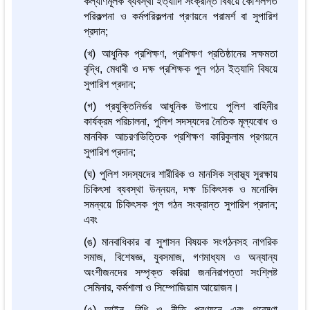
কল্যাণমূলক ব্যবস্থা ইত্যাদি সংক্রান্ত বিষয়ে কৌশলগত
পরিকল্পনা ও কর্মপরিকল্পনা প্রণয়নে পরামর্শ বা সুপারিশ
প্রদান;
(খ) আধুনিক প্রশিক্ষণ, প্রশিক্ষণ প্রতিষ্ঠানের সক্ষমতা
বৃদ্ধি, মেধাবী ও দক্ষ প্রশিক্ষক পুল গঠন ইত্যাদি বিষয়ে
সুপারিশ প্রদান;
(গ) প্রযুক্তিনির্ভর আধুনিক উপায়ে পুলিশ বাহিনীর
কার্যক্রম পরিচালনা, পুলিশ সদস্যদের নৈতিক মূল্যবোধ ও
মানবিক আচরণভিত্তিক প্রশিক্ষণ কারিকুলাম প্রণয়নে
সুপারিশ প্রদান;
(ঘ) পুলিশ সদস্যদের শারীরিক ও মানসিক স্বাস্থ্য সুরক্ষায়
চিকিৎসা ব্যবস্থা উন্নয়ন, দক্ষ চিকিৎসক ও মনোবিদ
সমন্বয়ে চিকিৎসক পুল গঠন সংক্রান্ত সুপারিশ প্রদান;
এবং
(ঙ) মানবাধিকার বা সুশাসন বিষয়ক সংগঠনসহ নাগরিক
সমাজ, বিশেষজ্ঞ, যুবসমাজ, গণমাধ্যম ও অন্যান্য
অংশীজনদের সম্পৃক্ত করিয়া জননিরাপত্তা সংশ্লিষ্ট
সেমিনার, কর্মশালা ও সিম্পোজিয়াম আয়োজন।
(৫) আইন, বিধি ও নীতি প্রণয়নে এবং গবেষণা