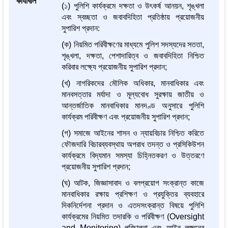
কার্যাবলি
(১) পুলিশি কার্যক্রমে দক্ষতা ও উৎকর্ষ আনয়ন, শৃঙ্খলা
এবং স্বচ্ছতা ও জবাবদিহিতা প্রতিষ্ঠায় প্রয়োজনীয়
সুপারিশ প্রদান:
(ক) নিয়মিত পরিবীক্ষণের মাধ্যমে পুলিশ সদস্যদের সততা,
শৃঙ্খলা, দক্ষতা, পেশাদারিত্ব ও জবাবদিহিতা নিশ্চিত
করিবার লক্ষ্যে প্রয়োজনীয় সুপারিশ প্রদান;
(খ) নাগরিকদের মৌলিক অধিকার, মানবাধিকার এবং
মানবসত্তার মর্যাদা ও মূল্যবোধ সুরক্ষায় জাতীয় ও
আন্তর্জাতিক মানবাধিকার মানদণ্ড অনুসারে পুলিশি
কার্যক্রম পরিবীক্ষণ এবং প্রয়োজনীয় সুপারিশ প্রদান;
(গ) সমাজে আইনের শাসন ও ন্যায়বিচার নিশ্চিত করিতে
ফৌজদারি বিচারব্যবস্থায় অপরাধ তদন্ত ও প্রসিকিউশন
কার্যক্রমে বিদ্যমান সমস্যা চিহ্নিতকরণ ও উত্তরণে
প্রয়োজনীয় সুপারিশ প্রদান;
(ঘ) আটক, জিজ্ঞাসাবাদ ও বলপ্রয়োগ সংক্রান্ত কাজে
মানবাধিকার রক্ষায় প্রশিক্ষণ ও প্রযুক্তির ব্যবহারে
দিকনির্দেশনা প্রদান ও এতদসংক্রান্ত বিষয়ে পুলিশি
কার্যক্রমের নিয়মিত তদারকি ও পরিবীক্ষণ (Oversight
and Monitoring) পরিচালনা এবং আইন লঙ্ঘনের