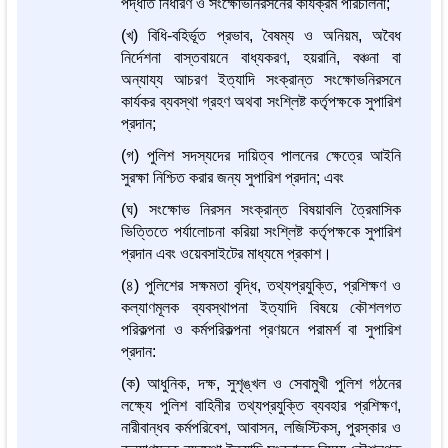
পদ্ধতি নির্ধারণ ও সংক্ষোভনিরসনের কার্যক্রম পরিচালনা;
(খ) বিধি-বহির্ভূত প্রভাব, বৈষম্য ও অনিয়ম, অবৈধ
নির্দেশনা বাস্তবায়নে বাধ্যকরণ, হয়রানি, বঞ্চনা বা
অন্যায্য আচরণ ইত্যাদি সংক্রান্ত সংক্ষোভনিরসনে
কার্যকর ব্যবস্থা গ্রহণ অথবা সংশ্লিষ্ট কর্তৃপক্ষকে সুপারিশ
প্রদান;
(গ) পুলিশ সদস্যদের দায়িত্ব পালনের ক্ষেত্রে আইনি
সুরক্ষা নিশ্চিত করার জন্য সুপারিশ প্রদান; এবং
(ঘ) সংক্ষোভ নিরসন সংক্রান্ত বিষয়াবলি ত্রৈমাসিক
ভিত্তিতে পর্যালোচনা করিয়া সংশ্লিষ্ট কর্তৃপক্ষকে সুপারিশ
প্রদান এবং ওয়েবসাইটের মাধ্যমে প্রকাশ।
(৪) পুলিশের সক্ষমতা বৃদ্ধি, তথ্যপ্রযুক্তি, প্রশিক্ষণ ও
কল্যাণমূলক ব্যবস্থাপনা ইত্যাদি বিষয়ে কৌশলগত
পরিকল্পনা ও কর্মপরিকল্পনা প্রণয়নে পরামর্শ বা সুপারিশ
প্রদান:
(ক) আধুনিক, দক্ষ, সুশৃঙ্খল ও সেবামুখী পুলিশ গঠনের
লক্ষ্যে পুলিশ বাহিনীর তথ্যপ্রযুক্তি ব্যবহার প্রশিক্ষণ,
নারীবান্ধব কর্মপরিবেশ, আবাসন, লজিস্টিকস্, পুরস্কার ও