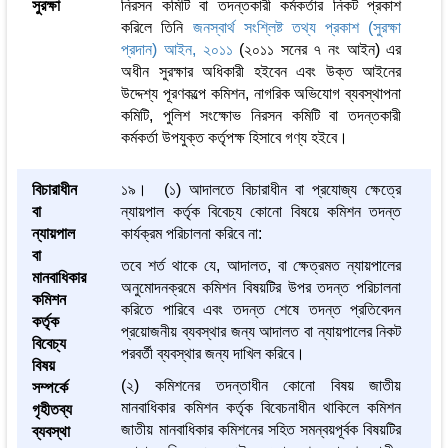
সুরক্ষা
নিরসন কমিটি বা তদন্তকারী কর্মকর্তার নিকট প্রকাশ
করিলে তিনি
জনস্বার্থ সংশ্লিষ্ট তথ্য প্রকাশ (সুরক্ষা
প্রদান) আইন, ২০১১
(২০১১ সনের ৭ নং আইন) এর
অধীন সুরক্ষার অধিকারী হইবেন এবং উক্ত আইনের
উদ্দেশ্য পূরণকল্পে কমিশন, নাগরিক অভিযোগ ব্যবস্থাপনা
কমিটি, পুলিশ সংক্ষোভ নিরসন কমিটি বা তদন্তকারী
কর্মকর্তা উপযুক্ত কর্তৃপক্ষ হিসাবে গণ্য হইবে।
বিচারাধীন
১৯। (১) আদালতে বিচারাধীন বা প্রযোজ্য ক্ষেত্রে
বা
ন্যায়পাল কর্তৃক বিবেচ্য কোনো বিষয়ে কমিশন তদন্ত
ন্যায়পাল
কার্যক্রম পরিচালনা করিবে না:
বা
তবে শর্ত থাকে যে, আদালত, বা ক্ষেত্রমত ন্যায়পালের
মানবাধিকার
অনুমোদনক্রমে কমিশন বিষয়টির উপর তদন্ত পরিচালনা
কমিশন
করিতে পারিবে এবং তদন্ত শেষে তদন্ত প্রতিবেদন
কর্তৃক
প্রয়োজনীয় ব্যবস্থার জন্য আদালত বা ন্যায়পালের নিকট
বিবেচ্য
পরবর্তী ব্যবস্থার জন্য দাখিল করিবে।
বিষয়
(২) কমিশনের তদন্তাধীন কোনো বিষয় জাতীয়
সম্পর্কে
মানবাধিকার কমিশন কর্তৃক বিবেচনাধীন থাকিলে কমিশন
গৃহীতব্য
জাতীয় মানবাধিকার কমিশনের সহিত সমন্বয়পূর্বক বিষয়টির
ব্যবস্থা