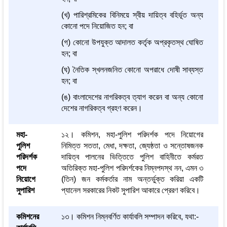
(খ) পারিশ্রমিকের বিনিময়ে স্বীয় দায়িত্ব বহির্ভূত অন্য
কোনো পদে নিয়োজিত হন; বা
(গ) কোনো উপযুক্ত আদালত কর্তৃক অপ্রকৃতস্থ ঘোষিত
হন; বা
(ঘ) নৈতিক স্খলনজনিত কোনো অপরাধে দোষী সাব্যস্ত
হন; বা
(ঙ) বাংলাদেশের নাগরিকত্ব ত্যাগ করেন বা অন্য কোনো
দেশের নাগরিকত্ব গ্রহণ করেন।
মহা-
১২। কমিশন, মহা-পুলিশ পরিদর্শক পদে নিয়োগের
পুলিশ
নিমিত্ত সততা, মেধা, দক্ষতা, জ্যেষ্ঠতা ও সন্তোষজনক
পরিদর্শক
দায়িত্ব পালনের ভিত্তিতে পুলিশ বাহিনীতে কর্মরত
পদে
অতিরিক্ত মহা-পুলিশ পরিদর্শকের নিম্নপদস্থ নন, এমন ৩
নিয়োগে
(তিন) জন কর্মকর্তার নাম অন্তর্ভুক্ত করিয়া একটি
সুপারিশ
প্যানেল সরকারের নিকট সুপারিশ আকারে প্রেরণ করিবে।
কমিশনের
১৩। কমিশন নিম্নবর্ণিত কার্যাবলি সম্পাদন করিবে, যথা:-