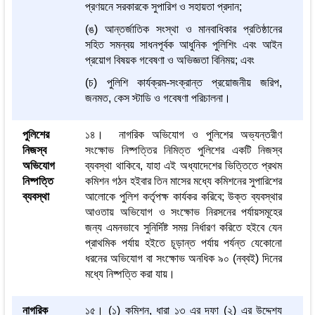
প্রণয়নে সরকারকে সুপারিশ ও সহায়তা প্রদান;
(ঙ) আন্তর্জাতিক সংস্থা ও মানবাধিকার প্রতিষ্ঠানের
সহিত সমন্বয় সাধনপূর্বক আধুনিক পুলিশিং এবং আইন
প্রয়োগ বিষয়ক গবেষণা ও অভিজ্ঞতা বিনিময়; এবং
(চ) পুলিশি কার্যক্রম-সংক্রান্ত প্রয়োজনীয় জরিপ,
জনমত, কেস স্টাডি ও গবেষণা পরিচালনা।
পুলিশের
১৪। নাগরিক অভিযোগ ও পুলিশের অভ্যন্তরীণ
নিজস্ব
সংক্ষোভ নিষ্পত্তির নিমিত্ত পুলিশের একটি নিজস্ব
অভিযোগ
ব্যবস্থা থাকিবে, যাহা এই অধ্যাদেশের ভিত্তিতে প্রথম
নিষ্পত্তি
কমিশন গঠন হইবার তিন মাসের মধ্যে কমিশনের সুপারিশের
ব্যবস্থা
আলোকে পুলিশ কর্তৃপক্ষ কার্যকর করিবে; উক্ত ব্যবস্থার
আওতায় অভিযোগ ও সংক্ষোভ নিরসনের পর্যায়সমূহের
জন্য এমনভাবে সুনির্দিষ্ট সময় নির্ধারণ করিতে হইবে যেন
প্রাথমিক পর্যায় হইতে চূড়ান্ত পর্যায় পর্যন্ত যেকোনো
ধরনের অভিযোগ বা সংক্ষোভ অনধিক ৯০ (নব্বই) দিনের
মধ্যে নিষ্পত্তি করা যায়।
নাগরিক
১৫। (১) কমিশন, ধারা ১৩ এর দফা (২) এর উদ্দেশ্য