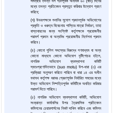
সমন্বয়ে তদন্ত দল গঠনপূর্বক অনধিক ৬০ (ষাট) দিনের
মধ্যে তদন্ত প্রতিবেদন প্রস্তুত করিবার উদ্যোগ গ্রহণ
করিবে;
(খ) উভয়পক্ষকে শুনানির সুযোগ প্রদানপূর্বক অভিযোগের
প্রকৃতি ও গুরুত্ব বিবেচনায় শাস্তির মাত্রা নির্ধারণ, তাহা
বাস্তবায়নের জন্য সংশ্লিষ্ট কর্তৃপক্ষকে প্রয়োজনীয়
পরামর্শ প্রদান বা অন্যবিধ প্রয়োজনীয় নির্দেশনা প্রদান
করিবে।
(৪) কোনো পুলিশ সদস্যের বিরুদ্ধে গণমাধ্যম বা অন্য
কোনো মাধ্যমে কোনো অভিযোগ দৃষ্টিগোচর হইলে,
নাগরিক অভিযোগ ব্যবস্থাপনা কমিটি
স্বতঃপ্রণোদিতভাবে (suo motu) উপ-ধারা (৩) এর
প্রক্রিয়া অনুসরণ করিতে পারিবে বা ধারা ১৪ এর অধীন
যথাযথ কর্তৃপক্ষ বরাবর প্রেরণপূর্বক নির্ধারিত সময়ের মধ্যে
উক্ত অভিযোগ নিষ্পত্তিপূর্বক কমিটিকে অবহিত করিবার
পরামর্শ দিতে পারিবে।
(৫) নাগরিক অভিযোগ ব্যবস্থাপনা কমিটি, অভিযোগ
সংক্রান্ত কার্যাবলির উপর ত্রৈমাসিক প্রতিবেদন
কমিশনের চেয়ারপার্সনের নিকট দাখিল করিবে এবং কমিশন