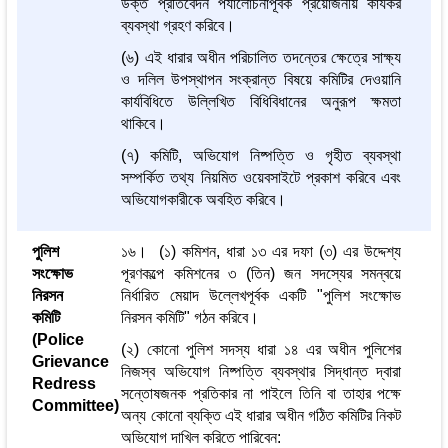
উক্ত প্রতিবেদন পর্যালোচনাপূর্বক প্রয়োজনীয় কার্যকর
ব্যবস্থা গ্রহণ করিবে।
(৬) এই ধারার অধীন পরিচালিত তদন্তের ক্ষেত্রে সাক্ষ্য
ও দলিল উপস্থাপন সংক্রান্ত বিষয়ে কমিটির দেওয়ানি
কার্যবিধিতে উল্লিখিত বিধিবিধানের অনুরূপ ক্ষমতা
থাকিবে।
(৭) কমিটি, অভিযোগ নিষ্পত্তি ও গৃহীত ব্যবস্থা
সম্পর্কিত তথ্য নিয়মিত ওয়েবসাইটে প্রকাশ করিবে এবং
অভিযোগকারীকে অবহিত করিবে।
পুলিশ
১৬। (১) কমিশন, ধারা ১৩ এর দফা (৩) এর উদ্দেশ্য
সংক্ষোভ
পূরণকল্পে কমিশনের ৩ (তিন) জন সদস্যের সমন্বয়ে
নিরসন
নির্ধারিত মেয়াদ উল্লেখপূর্বক একটি "পুলিশ সংক্ষোভ
কমিটি
নিরসন কমিটি" গঠন করিবে।
(Police
(২) কোনো পুলিশ সদস্য ধারা ১৪ এর অধীন পুলিশের
Grievance
নিজস্ব অভিযোগ নিষ্পত্তি ব্যবস্থার সিদ্ধান্ত দ্বারা
Redress
সন্তোষজনক প্রতিকার না পাইলে তিনি বা তাহার পক্ষে
Committee)
অন্য কোনো ব্যক্তি এই ধারার অধীন গঠিত কমিটির নিকট
অভিযোগ দাখিল করিতে পারিবেন: