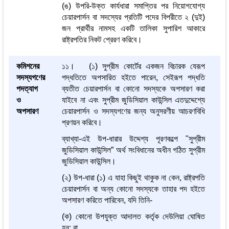
(ঙ) উপরি-উক্ত কার্যধারা সমাপ্তির পর নিয়োগযোগ্য
চেয়ারপার্সন বা সদস্যের প্রতিটি পদের বিপরীতে ২ (দুই)
জন প্রার্থীর নামসহ একটি তালিকা সুপারিশ আকারে
রাষ্ট্রপতির নিকট প্রেরণ করিবে।
কমিশনের
১১। (১) সুপ্রীম কোর্টের একজন বিচারক যেরূপ
সদস্যগণের
পদ্ধতিতে অপসারিত হইতে পারেন, সেইরূপ পদ্ধতি
পদত্যাগ
ব্যতীত চেয়ারপার্সন বা কোনো সদস্যকে অপসারণ করা
ও
যাইবে না এবং সুপ্রীম জুডিসিয়াল কাউন্সিল এতদুদ্দেশ্যে
অপসারণ
চেয়ারপার্সন ও সদস্যগণের জন্য অনুসরণীয় আচরণবিধি
প্রণয়ন করিবে।
ব্যাখ্যা-এই উপ-ধারার উদ্দেশ্য পূরণকল্পে "সুপ্রীম
জুডিসিয়াল কাউন্সিল” অর্থ সংবিধানের অধীন গঠিত সুপ্রীম
জুডিসিয়াল কাউন্সিল।
(২) উপ-ধারা (১) এ যাহা কিছুই থাকুক না কেন, রাষ্ট্রপতি
চেয়ারপার্সন বা অন্য কোনো সদস্যকে তাহার পদ হইতে
অপসারণ করিতে পারিবেন, যদি তিনি-
(ক) কোনো উপযুক্ত আদালত কর্তৃক দেউলিয়া ঘোষিত
হন; বা