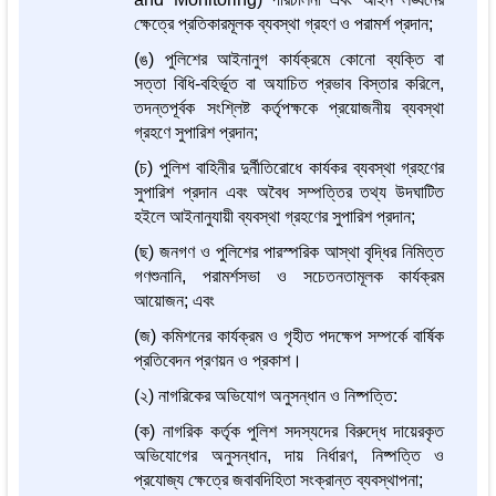
ক্ষেত্রে প্রতিকারমূলক ব্যবস্থা গ্রহণ ও পরামর্শ প্রদান;
(ঙ) পুলিশের আইনানুগ কার্যক্রমে কোনো ব্যক্তি বা
সত্তা বিধি-বহির্ভূত বা অযাচিত প্রভাব বিস্তার করিলে,
তদন্তপূর্বক সংশ্লিষ্ট কর্তৃপক্ষকে প্রয়োজনীয় ব্যবস্থা
গ্রহণে সুপারিশ প্রদান;
(চ) পুলিশ বাহিনীর দুর্নীতিরোধে কার্যকর ব্যবস্থা গ্রহণের
সুপারিশ প্রদান এবং অবৈধ সম্পত্তির তথ্য উদঘাটিত
হইলে আইনানুযায়ী ব্যবস্থা গ্রহণের সুপারিশ প্রদান;
(ছ) জনগণ ও পুলিশের পারস্পরিক আস্থা বৃদ্ধির নিমিত্ত
গণশুনানি, পরামর্শসভা ও সচেতনতামূলক কার্যক্রম
আয়োজন; এবং
(জ) কমিশনের কার্যক্রম ও গৃহীত পদক্ষেপ সম্পর্কে বার্ষিক
প্রতিবেদন প্রণয়ন ও প্রকাশ।
(২) নাগরিকের অভিযোগ অনুসন্ধান ও নিষ্পত্তি:
(ক) নাগরিক কর্তৃক পুলিশ সদস্যদের বিরুদ্ধে দায়েরকৃত
অভিযোগের অনুসন্ধান, দায় নির্ধারণ, নিষ্পত্তি ও
প্রযোজ্য ক্ষেত্রে জবাবদিহিতা সংক্রান্ত ব্যবস্থাপনা;