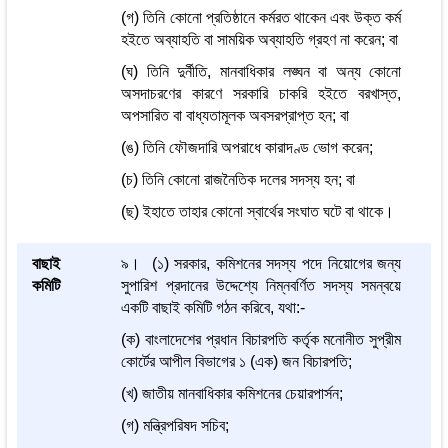
(গ) তিনি কোনো প্রতিষ্ঠানে কর্মরত থাকেন এবং উক্ত কর্ম
হইতে অব্যাহতি বা সাময়িক অব্যাহতি গ্রহণ না করেন; বা
(ঘ) তিনি দুর্নীতি, মানবাধিকার লঙ্ঘন বা অন্য কোনো
অসদাচরণের কারণে সরকারি চাকরি হইতে বরখাস্ত,
অপসারিত বা বাধ্যতামূলক অবসরপ্রাপ্ত হন; বা
(ঙ) তিনি ফৌজদারি অপরাধে কারাদণ্ড ভোগ করেন;
(চ) তিনি কোনো রাজনৈতিক দলের সদস্য হন; বা
(ছ) ইহাতে তাহার কোনো স্বার্থের সংঘাত ঘটে বা থাকে।
বাছাই
৯। (১) সরকার, কমিশনের সদস্য পদে নিয়োগের জন্য
কমিটি
সুপারিশ প্রদানের উদ্দেশ্যে নিম্নবর্ণিত সদস্য সমন্বয়ে
একটি বাছাই কমিটি গঠন করিবে, যথা:-
(ক) বাংলাদেশের প্রধান বিচারপতি কর্তৃক মনোনীত সুপ্রীম
কোর্টের আপীল বিভাগের ১ (এক) জন বিচারপতি;
(খ) জাতীয় মানবাধিকার কমিশনের চেয়ারপার্সন;
(গ) মন্ত্রিপরিষদ সচিব;