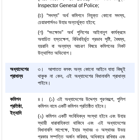
Inspector General of Police;
(ঢ) “সদস্য” অর্থ কমিশনে নিযুক্ত কোনো সদস্য,
চেয়ারপার্সনও উহার অন্তর্ভুক্ত হইবে;
(ণ) “সংক্ষোভ” অর্থ পুলিশের আইনানুগ কার্যক্রমে
অযাচিত হস্তক্ষেপ, বিধিবহির্ভূত প্রভাব সৃষ্টি, বৈষম্য,
হয়রানি বা অন্যায্য আচরণ বিষয়ে কমিশনের নিকট
উত্থাপিত অভিযোগ।
অধ্যাদেশের
৩। আপাতত বলবৎ অন্য কোনো আইনে যাহা কিছুই
প্রাধান্য
থাকুক না কেন, এই অধ্যাদেশের বিধানাবলি প্রাধান্য
পাইবে।
কমিশন
৪। (১) এই অধ্যাদেশের উদ্দেশ্য পূরণকল্পে, পুলিশ
প্রতিষ্ঠা,
কমিশন নামে একটি কমিশন প্রতিষ্ঠিত হইবে।
ইত্যাদি
(২) কমিশন একটি সংবিধিবদ্ধ সংস্থা হইবে এবং উহার
স্থায়ী ধারাবাহিকতা থাকিবে এবং এই অধ্যাদেশের
বিধানাবলি সাপেক্ষে, ইহার স্থাবর ও অস্থাবর উভয়
প্রকার সম্পত্তি অর্জন করিবার, অধিকারে রাখিবার এবং