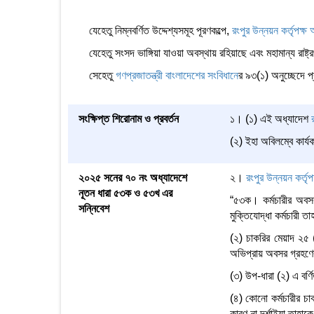
যেহেতু নিম্নবর্ণিত উদ্দেশ্যসমূহ পূরণকল্পে,
রংপুর উন্নয়ন কর্তৃপক্
যেহেতু সংসদ ভাঙ্গিয়া যাওয়া অবস্থায় রহিয়াছে এবং মহামান্য রাষ
সেহেতু
গণপ্রজাতন্ত্রী বাংলাদেশের সংবিধান
ের ৯৩(১) অনুচ্ছেদে প
সংক্ষিপ্ত শিরোনাম ও প্রবর্তন
১। (১) এই অধ্যাদেশ
(২) ইহা অবিলম্বে কার্
২০২৫ সনের ৭০ নং অধ্যাদেশে
২।
রংপুর উন্নয়ন কর্তৃ
নূতন ধারা ৫৩ক ও ৫৩খ এর
“৫৩ক। কর্মচারীর অবসর
সন্নিবেশ
মুক্তিযোদ্ধা কর্মচারী 
(২) চাকরির মেয়াদ ২৫ 
অভিপ্রায় অবসর গ্রহণের 
(৩) উপ-ধারা (২) এ বর্ণ
(৪) কোনো কর্মচারীর চাক
কারণ না দর্শাইয়া তাহা