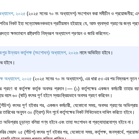
ষ অধ্যাদেশ, ২০২৫
(২০২৫ সনের ৭০ নং অধ্যাদেশ) সংশোধন করা সমীচীন ও প্রয়োজনীয়; এ
্ট্রপতির নিকট ইহা সন্তোষজনকভাবে প্রতীয়মান হইয়াছে যে, আশু ব্যবস্থা গ্রহণের জন্য প্রয়
্রদত্ত ক্ষমতাবলে রাষ্ট্রপতি নিম্নরূপ অধ্যাদেশ প্রণয়ন ও জারি করিলেন:-
রংপুর উন্নয়ন কর্তৃপক্ষ (সংশোধন) অধ্যাদেশ, ২০২৬
নামে অভিহিত হইবে।
যকর হইবে।
পক্ষ অধ্যাদেশ, ২০২৫
(২০২৫ সনের ৭০ নং অধ্যাদেশ), এর ধারা ৫৩ এর পর নিম্নরূপ নূতন 
 গ্রহণ বা কর্তৃপক্ষ কর্তৃক অবসর প্রদান।— (১) কর্তৃপক্ষের একজন কর্মচারী তাহার ব
তাহার বয়স ৬০ (ষাট) বৎসর পূর্ণ হইলে স্বয়ংক্রিয়ভাবে অবসর গ্রহণ করিবেন।
(পঁচিশ) বৎসর পূর্ণ হইবার পর, একজন কর্মচারী, যেকোনো সময়, অবসর গ্রহণের অভিপ্রায়
তারিখের অন্যূন ৩০ (ত্রিশ) দিন পূর্বে কর্তৃপক্ষের নিকট লিখিতভাবে দাখিল করিতে হইবে।
িত অভিপ্রায় চূড়ান্ত বলিয়া গণ্য হইবে এবং তাহা সংশোধন বা প্রত্যাহারযোগ্য হইবে না।
রির মেয়াদ ২৫ (পঁচিশ) বৎসর পূর্ণ হইবার পর, যেকোনো সময়, কর্তৃপক্ষ, জনস্বার্থে, প্রয়োজ
কে চাকরি হইতে অবসর প্রদান করিতে পারিবে।