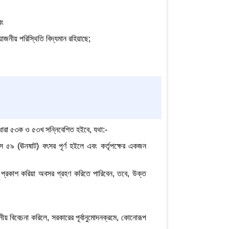
বং
োজনীয় পরিস্থিতি বিদ্যমান রহিয়াছে;
ধারা ৫৩ক ও ৫৩খ সন্নিবেশিত হইবে, যথা:-
য়স ৫৯ (ঊনষাট) বৎসর পূর্ণ হইলে এবং কর্তৃপক্ষের একজন
 প্রকাশ করিয়া অবসর গ্রহণ করিতে পারিবেন, তবে, উক্ত
নীয় বিবেচনা করিলে, সরকারের পূর্বানুমোদনক্রমে, কোনোরূপ