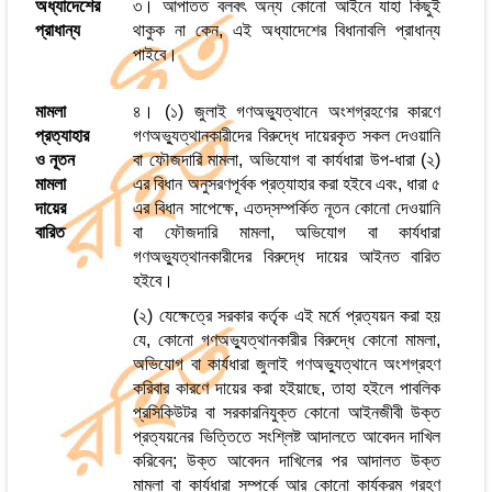
অধ্যাদেশের
৩। আপাতত বলবৎ অন্য কোনো আইনে যাহা কিছুই
প্রাধান্য
থাকুক না কেন, এই অধ্যাদেশের বিধানাবলি প্রাধান্য
পাইবে।
মামলা
৪। (১) জুলাই গণঅভ্যুত্থানে অংশগ্রহণের কারণে
প্রত্যাহার
গণঅভ্যুত্থানকারীদের বিরুদ্ধে দায়েরকৃত সকল দেওয়ানি
ও নূতন
বা ফৌজদারি মামলা, অভিযোগ বা কার্যধারা উপ-ধারা (২)
মামলা
এর বিধান অনুসরণপূর্বক প্রত্যাহার করা হইবে এবং, ধারা ৫
দায়ের
এর বিধান সাপেক্ষে, এতদ্‌সম্পর্কিত নূতন কোনো দেওয়ানি
বারিত
বা ফৌজদারি মামলা, অভিযোগ বা কার্যধারা
গণঅভ্যুত্থানকারীদের বিরুদ্ধে দায়ের আইনত বারিত
হইবে।
(২) যেক্ষেত্রে সরকার কর্তৃক এই মর্মে প্রত্যয়ন করা হয়
যে, কোনো গণঅভ্যুত্থানকারীর বিরুদ্ধে কোনো মামলা,
অভিযোগ বা কার্যধারা জুলাই গণঅভ্যুত্থানে অংশগ্রহণ
করিবার কারণে দায়ের করা হইয়াছে, তাহা হইলে পাবলিক
প্রসিকিউটর বা সরকারনিযুক্ত কোনো আইনজীবী উক্ত
প্রত্যয়নের ভিত্তিতে সংশ্লিষ্ট আদালতে আবেদন দাখিল
করিবেন; উক্ত আবেদন দাখিলের পর আদালত উক্ত
মামলা বা কার্যধারা সম্পর্কে আর কোনো কার্যক্রম গ্রহণ