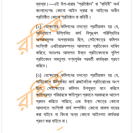
ব্যাখ্যা।—এই উপ-ধারায় “প্রতিষ্ঠান” বা “বাহিনী” অর্থ
বাংলাদেশের কোনো আইন দ্বারা বা আইনের অধীন
প্রতিষ্ঠিত কোনো প্রতিষ্ঠান বা বাহিনী।
(২) যেক্ষেত্রে কমিশনের তদন্তে প্রতীয়মান হয় যে,
অভিযোগে উল্লিখিত কার্য বিশৃঙ্খল পরিস্থিতির
অপরাধমূলক অপব্যবহার ছিল, সেইক্ষেত্রে কমিশন
সংশ্লিষ্ট এখতিয়ারসম্পন্ন আদালতে প্রতিবেদন দাখিল
করিবে; অতঃপর আদালত উক্ত প্রতিবেদনকে পুলিশ
প্রতিবেদন সমতূল্য গণ্যপূর্বক পরবর্তী কার্যক্রম গ্রহণ
করিবে।
(৩) যেক্ষেত্রে কমিশনের তদন্তে প্রতীয়মান হয় যে,
অভিযোগে উল্লিখিত কার্য রাজনৈতিক প্রতিরোধের অংশ
ছিল, সেইক্ষেত্রে কমিশন উপযুক্ত মনে করিলে
ক্ষতিগ্রস্ত পরিবারকে ক্ষতিপূরণ প্রদানে সরকারকে আদেশ
প্রদান করিতে পারিবে; এবং উক্ত ক্ষেত্রে কোনো
আদালতে সংশ্লিষ্ট কার্য সম্পর্কিত কোনো মামলা দায়ের
করা যাইবে না কিংবা অন্য কোনো আইনগত কার্যধারা
গ্রহণ করা যাইবে না।