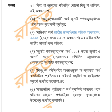
সংজ্ঞা
২। বিষয় বা প্রসঙ্গের পরিপন্থি কোনো কিছু না থাকিলে,
এই অধ্যাদেশে—
(ক) “গণঅভ্যুত্থানকারী” অর্থ জুলাই গণঅভ্যুত্থানের
পক্ষে অংশগ্রহণকারী ব্যক্তি;
(খ) “কমিশন” অর্থ
জাতীয় মানবাধিকার কমিশন অধ্যাদেশ,
২০২৫
(২০২৫ সনের ৬২ নং অধ্যাদেশ) এর অধীন গঠিত
জাতীয় মানবাধিকার কমিশন;
(গ) “জুলাই গণঅভ্যুত্থান” অর্থ ২০২৪ সালের জুলাই ও
আগস্ট মাসে ছাত্রজনতার সম্মিলিত আন্দোলনের
প্রেক্ষাপটে সংঘটিত গণঅভ্যুত্থান;
(ঘ) “বিশৃঙ্খল পরিস্থিতির অপরাধমূলক অপব্যবহার” অর্থ
রাজনৈতিক প্রতিরোধের পরিবর্তে সঙ্কীর্ণ ও ব্যক্তিগত
স্বার্থে সংঘটিত হত্যাকাণ্ড;
(ঙ) “রাজনৈতিক প্রতিরোধ” অর্থ ফ্যাসিস্ট শাসকের পতন
ঘটানোর মাধ্যমে গণতান্ত্রিক ব্যবস্থা পুনরুদ্ধারের
উদ্দেশ্যে সংঘটিত কার্যাবলি।