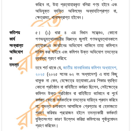
করিবে না, উহা প্রত্যাহারকৃত বলিয়া গণ্য হইবে এবং
অভিযুক্ত ব্যক্তি অবিলম্বে অব্যাহতিপ্রাপ্ত বা,
ক্ষেত্রমত, খালাসপ্রাপ্ত হইবেন।
কতিপয়
৫। (১) ধারা ৪ এর বিধান সত্ত্বেও, কোনো
কার্য
গণঅভ্যুত্থানকারীর বিরুদ্ধে জুলাই গণঅভ্যুত্থানকালে
সংক্রান্ত
হত্যাকাণ্ড সংঘটনের অভিযোগ থাকিলে তাহা কমিশনে
অভিযোগ
দাখিল করা যাইবে এবং কমিশন উক্ত অভিযোগ তদন্তের
ও
ব্যবস্থা গ্রহণ করিবে:
তদন্ত
তবে শর্ত থাকে যে,
জাতীয় মানবাধিকার কমিশন অধ্যাদেশ,
২০২৫
(২০২৫ সনের ৬২ নং অধ্যাদেশ) এ যাহা কিছু
থাকুক না কেন, যেক্ষেত্রে হত্যাকাণ্ডের শিকার ব্যক্তি
কোনো প্রতিষ্ঠান বা বাহিনীতে কর্মরত ছিলেন, সেইক্ষেত্রে
কমিশন উক্ত প্রতিষ্ঠান বা বাহিনীতে বর্তমানে বা পূর্বে
কর্মরত কোনো কর্মকর্তাকে তদন্তের দায়িত্ব প্রদান করিবে
না; তদন্ত চলাকালে আসামিকে গ্রেপ্তার বা হেফাজতে
গ্রহণ করিবার প্রয়োজন হইলে তদন্তকারী কর্মকর্তা
যুক্তিসংগত কারণ উল্লেখ করিয়া কমিশনের পূর্বানুমোদন
গ্রহণ করিবেন।