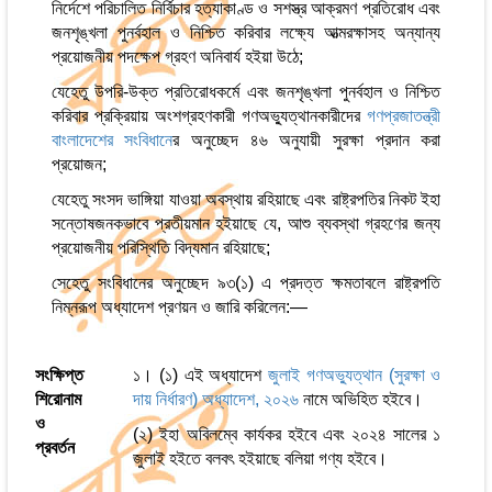
নির্দেশে পরিচালিত নির্বিচার হত্যাকাণ্ড ও সশস্ত্র আক্রমণ প্রতিরোধ এবং
জনশৃঙ্খলা পুনর্বহাল ও নিশ্চিত করিবার লক্ষ্যে আত্মরক্ষাসহ অন্যান্য
প্রয়োজনীয় পদক্ষেপ গ্রহণ অনিবার্য হইয়া উঠে;
যেহেতু উপরি-উক্ত প্রতিরোধকর্মে এবং জনশৃঙ্খলা পুনর্বহাল ও নিশ্চিত
করিবার প্রক্রিয়ায় অংশগ্রহণকারী গণঅভ্যুত্থানকারীদের
গণপ্রজাতন্ত্রী
বাংলাদেশের সংবিধান
ের অনুচ্ছেদ ৪৬ অনুযায়ী সুরক্ষা প্রদান করা
প্রয়োজন;
যেহেতু সংসদ ভাঙ্গিয়া যাওয়া অবস্থায় রহিয়াছে এবং রাষ্ট্রপতির নিকট ইহা
সন্তোষজনকভাবে প্রতীয়মান হইয়াছে যে, আশু ব্যবস্থা গ্রহণের জন্য
প্রয়োজনীয় পরিস্থিতি বিদ্যমান রহিয়াছে;
সেহেতু সংবিধানের অনুচ্ছেদ ৯৩(১) এ প্রদত্ত ক্ষমতাবলে রাষ্ট্রপতি
নিম্নরূপ অধ্যাদেশ প্রণয়ন ও জারি করিলেন:—
সংক্ষিপ্ত
১। (১) এই অধ্যাদেশ
জুলাই গণঅভ্যুত্থান (সুরক্ষা ও
শিরোনাম
দায় নির্ধারণ) অধ্যাদেশ, ২০২৬
নামে অভিহিত হইবে।
ও
(২) ইহা অবিলম্বে কার্যকর হইবে এবং ২০২৪ সালের ১
প্রবর্তন
জুলাই হইতে বলবৎ হইয়াছে বলিয়া গণ্য হইবে।