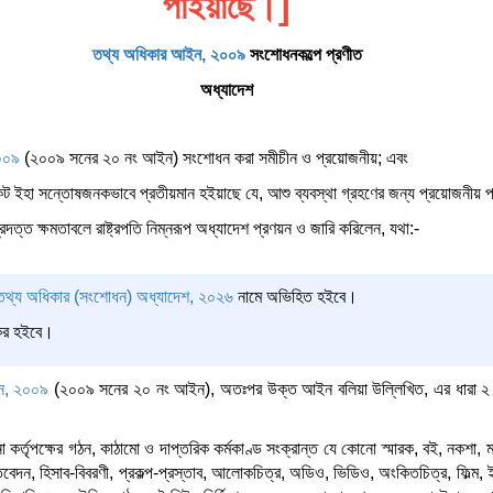
পাইয়াছে।]
তথ্য অধিকার আইন, ২০০৯
সংশোধনকল্পে প্রণীত
অধ্যাদেশ
০০৯
(২০০৯ সনের ২০ নং আইন) সংশোধন করা সমীচীন ও প্রয়োজনীয়; এবং
নিকট ইহা সন্তোষজনকভাবে প্রতীয়মান হইয়াছে যে, আশু ব্যবস্থা গ্রহণের জন্য প্রয়োজনীয় পর
্রদত্ত ক্ষমতাবলে রাষ্ট্রপতি নিম্নরূপ অধ্যাদেশ প্রণয়ন ও জারি করিলেন, যথা:-
তথ্য অধিকার (সংশোধন) অধ্যাদেশ, ২০২৬
নামে অভিহিত হইবে।
যকর হইবে।
ন, ২০০৯
(২০০৯ সনের ২০ নং আইন), অতঃপর উক্ত আইন বলিয়া উল্লিখিত, এর ধারা ২ এর 
 কর্তৃপক্ষের গঠন, কাঠামো ও দাপ্তরিক কর্মকাণ্ড সংক্রান্ত যে কোনো স্মারক, বই, নকশা, ম
তিবেদন, হিসাব-বিবরণী, প্রকল্প-প্রস্তাব, আলোকচিত্র, অডিও, ভিডিও, অংকিতচিত্র, ফিল্ম, ইল