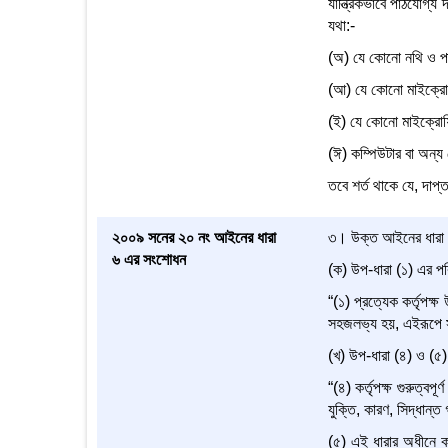
যান্ত্রিকভাবে পাঠযোগ্য
যথা:-
(অ) যে কোনো নথি ও পাণ
(আ) যে কোনো মাইক্রোফি
(ই) যে কোনো মাইক্রোফিল
(ঈ) কম্পিউটার বা অন্য
তবে শর্ত থাকে যে, দাপ্
২০০৯ সনের ২০ নং আইনের ধারা
৩। উক্ত আইনের ধারা
৬ এর সংশোধন
(ক) উপ-ধারা (১) এর পরি
“(১) প্রত্যেক কর্তৃপক্
সহজলভ্য হয়, এইরূপে সূ
(খ) উপ-ধারা (৪) ও (৫) 
“(৪) কর্তৃপক্ষ গুরুত্ব
যুক্তি, কারণ, সিদ্ধান্ত
(৫) এই ধারার অধীনে কর্