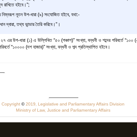
জুদ রাখিতে হইবে।”;
 নিম্নরূপ নূতন উপ-ধারা (৯) সংযোজিত হইবে, যথা:-
ধান দ্বারা, তথ্য ভান্ডার তৈরি করিবে।”।
 এর উপ-ধারা (১) এ উল্লিখিত “৫০ (পঞ্চাশ)” সংখ্যা, বন্ধনী ও শব্দের পরিবর্তে “১০০ (
 পরিবর্তে “১০০০০ (দশ হাজার)” সংখ্যা, বন্ধনী ও শব্দ প্রতিস্থাপিত হইবে।
Copyright
©
2019, Legislative and Parliamentary Affairs Division
Ministry of Law, Justice and Parliamentary Affairs