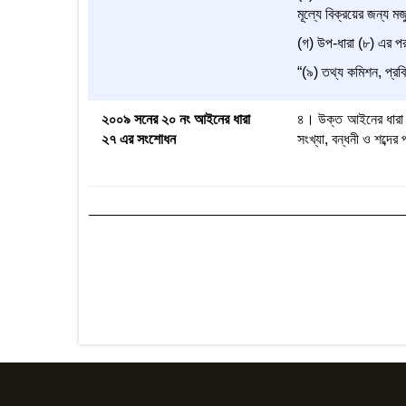
মূল্যে বিক্রয়ের জন্য ম
(গ) উপ-ধারা (৮) এর পর
“(৯) তথ্য কমিশন, প্রবি
২০০৯ সনের ২০ নং আইনের ধারা
৪। উক্ত আইনের ধারা ২৭
২৭ এর সংশোধন
সংখ্যা, বন্ধনী ও শব্দের