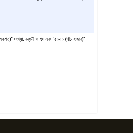
একশত)” সংখ্যা, বন্ধনী ও শব্দ এবং “৫০০০ (পাঁচ হাজার)”