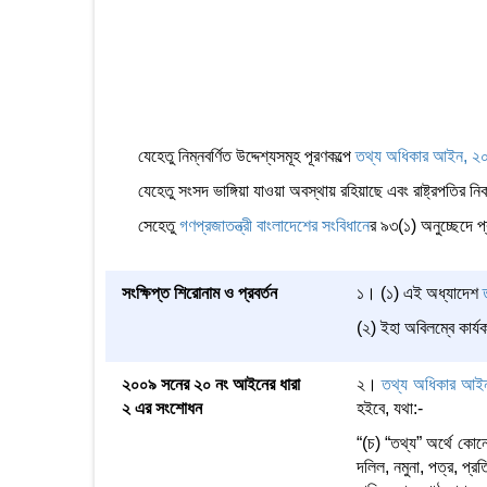
যেহেতু নিম্নবর্ণিত উদ্দেশ্যসমূহ পূরণকল্পে
তথ্য অধিকার আইন, ২
যেহেতু সংসদ ভাঙ্গিয়া যাওয়া অবস্থায় রহিয়াছে এবং রাষ্ট্রপতির 
সেহেতু
গণপ্রজাতন্ত্রী বাংলাদেশের সংবিধান
ের ৯৩(১) অনুচ্ছেদে প
সংক্ষিপ্ত শিরোনাম ও প্রবর্তন
১। (১) এই অধ্যাদেশ
(২) ইহা অবিলম্বে কার্
২০০৯ সনের ২০ নং আইনের ধারা
২।
তথ্য অধিকার আই
২ এর সংশোধন
হইবে, যথা:-
“(চ) “তথ্য” অর্থে কোনো
দলিল, নমুনা, পত্র, প্র