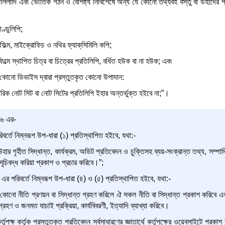
 দলিলাদি এবং ভৌতিক গঠন ও বৈশিষ্ট্য নির্বিশেষে অন্য যে কোনো তথ্যবহ বস্তু বা উহাদের প
্ডুলিপি;
ল্ম, মাইক্রোফিচ ও নথির ফ্যাক্‌সিমিলি কপি;
্মে স্থাপিত চিত্র বা চিত্রের প্রতিলিপি, বর্ধিত হউক বা না হউক; এবং
 কোন‌ো ডিভাইস দ্বারা প্রস্তুতকৃত কোনো উপাদান:
তরিক নোট সিট বা নোট সিটের প্রতিলিপি ইহার অন্তর্ভুক্ত হইবে না;”।
 ৬ এর-
বর্তে নিম্নরূপ উপ-ধারা (১) প্রতিস্থাপিত হইবে, যথা:-
ষ উহার গৃহীত সিদ্ধান্ত, কার্যক্রম, অডিট প্রতিবেদন ও চুক্তিসহ ব্যয়-সংক্রান্ত তথ্য, সম্
চিবদ্ধ করিয়া প্রকাশ ও প্রচার করিবে।”;
এর পরিবর্তে নিম্নরূপ উপ-ধারা (৪) ও (৫) প্রতিস্থাপিত হইবে, যথা:-
পূর্ণ কোনো নীতি প্রণয়ন বা সিদ্ধান্ত গ্রহণ করিলে ঐ সকল নীতি বা সিদ্ধান্ত প্রকাশ করিবে
 গ্রহণ ও জনমত যাচাই প্রক্রিয়া, কার্যবিবরণী, ইত্যাদি ব্যাখ্যা করিবে।
তৃপক্ষ কর্তৃক প্রস্তুতকৃত প্রতিবেদন সর্বসাধারণের জ্ঞাতার্থে কর্তৃপক্ষের ওয়েবসাইটে প্র