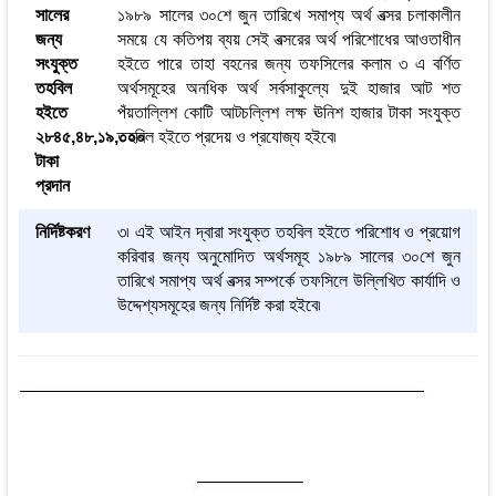
সালের
১৯৮৯ সালের ৩০শে জুন তারিখে সমাপ্য অর্থ বত্সর চলাকালীন
জন্য
সময়ে যে কতিপয় ব্যয় সেই বত্সরের অর্থ পরিশোধের আওতাধীন
সংযুক্ত
হইতে পারে তাহা বহনের জন্য তফসিলের কলাম ৩ এ বর্ণিত
তহবিল
অর্থসমূহের অনধিক অর্থ সর্বসাকুল্যে দুই হাজার আট শত
হইতে
পঁয়তাল্লিশ কোটি আটচল্লিশ লক্ষ ঊনিশ হাজার টাকা সংযুক্ত
২৮৪৫,৪৮,১৯,০০০
তহবিল হইতে প্রদেয় ও প্রযোজ্য হইবে৷
টাকা
প্রদান
নির্দিষ্টকরণ
৩৷ এই আইন দ্বারা সংযুক্ত তহবিল হইতে পরিশোধ ও প্রয়োগ
করিবার জন্য অনুমোদিত অর্থসমূহ ১৯৮৯ সালের ৩০শে জুন
তারিখে সমাপ্য অর্থ বত্সর সম্পর্কে তফসিলে উল্লিখিত কার্যাদি ও
উদ্দেশ্যসমূহের জন্য নির্দিষ্ট করা হইবে৷