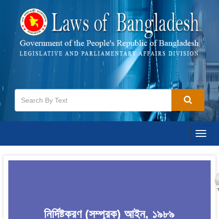
Togg
navig
নির্দিষ্টকরণ (সম্পূরক) আইন, ১৯৮৯