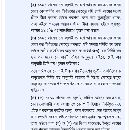
(২) ১৯৯১ সালের ১লা জুলাই তারিখে আরদ্ধ কর বত্সরের জন্য
কোন কোম্পানীর কর নির্ধারণের ক্ষেত্রে যদি মোট আয়ের মধ্যে
জীবন বীমা ব্যবসা হইতে প্রাপ্ত কোন আয় অন্ত্মর্ভুক্ত থাকে,
তাহা হইলে প্রদেয় আয়কর জীবন বীমা ব্যবসা হইতে প্রাপ্ত
আয়ের ১২.৫% এর সমপরিমাণে হ্রাস করা হইবে৷
(৩) ১৯৯১ সালের ১লা জুলাই তারিখে আরদ্ধ কর বত্সরের জন্য
কোন কর নির্ধারণের ক্ষেত্রে করদাতা যদি সমবায় সমিতি হয় তাহা
হইলে তৃতীয় তফসিলের অনুচ্ছেদ ক অথবা খ(৩)- তে নির্দিষ্ট কর
হার এর মধ্যে যে হারটি তাঁহার অনুকূলে যাইবে, সেই হার
অনুযায়ী তিনি কর প্রদান করিবেন :
তবে শর্ত থাকে যে, এই উপ-ধারার উদ্দেশ্যে তৃতীয় তফসিলের ক
অনুচ্ছেদে নির্দিষ্ট হার অনুযায়ী আয়কর নির্ধারণের ক্ষেত্রে উক্ত
অনুচ্ছেদের শর্তাংশে উল্লেখিত কোন রেয়াত বা অংক বাদ দেওয়া
যাইবে না৷
(৪) (ক) ১৯৯১ সালের ১লা জুলাই তারিখে আরদ্ধ কর বত্সরে,
কোন কোম্পানী যাহা বাংলাদেশে কোম্পানী হিসাবে নিবন্ধিত নহে
এইরূপ করদাতা ব্যতীত অন্য কোন করদাতার মোট আয়ের মধ্যে
যদি রপ্তানী ব্যবসা হইতে প্রাপ্ত কোন মুনাফা অন্ত্মর্ভুক্ত থাকে,
তাহা হইলে দফা (খ) ও (গ) এর বিধান সাপেক্ষে, উক্ত আয়ের
উপর প্রদেয় আয়কর নিম্নবর্ণিত পন্থায় হ্রাস করা হইবে:-