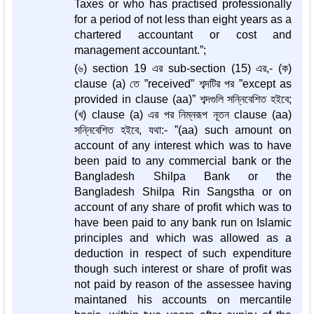
Taxes or who has practised professionally
for a period of not less than eight years as a
chartered accountant or cost and
management accountant.”;
(৬) section 19 এর sub-section (15) এর,- (ক)
clause (a) তে ”received” শব্দটির পর ”except as
provided in clause (aa)” শব্দগুলি সন্নিবেশিত হইবে;
(খ) clause (a) এর পর নিম্নরূপ নূতন clause (aa)
সন্নিবেশিত হইবে, যথা:- ”(aa) such amount on
account of any interest which was to have
been paid to any commercial bank or the
Bangladesh Shilpa Bank or the
Bangladesh Shilpa Rin Sangstha or on
account of any share of profit which was to
have been paid to any bank run on Islamic
principles and which was allowed as a
deduction in respect of such expenditure
though such interest or share of profit was
not paid by reason of the assessee having
maintaned his accounts on mercantile