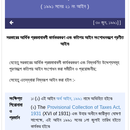
( ১৯৯১ সনের ২১ নং আইন )
[ ৩০ জুন, ১৯৯১] ]
সরকারের আর্থিক প্রস্ত্মাবাবলী কার্যকরকরণ এবং কতিপয় আইন সংশোধনকল্পে প্রণীত
আইন৷
যেহেতু সরকারের আর্থিক প্রস্ত্মাবাবলী কার্যকরকরণ এবং নিম্নবর্ণিত উদ্দেশ্যসমূহ
পূরণকল্পে কতিপয় আইন সংশোধন করা সমীচীন ও প্রয়োজনীয়;
সেহেতু এতদ্‌দ্বারা নিম্নরূপ আইন করা হইল :-
সংক্ষিপ্ত
১৷ (১) এই আইন
অর্থ আইন, ১৯৯১
নামে অভিহিত হইবে৷
শিরোনামা
(২) The
Provisional Collection of Taxes Act,
ও
1931
(XVI of 1931) এবং উহার অধীনে জারীকৃত ঘোষণা
প্রবর্তন
সাপেক্ষে, এই আইন ১৯৯১ সনের ১লা জুলাই তারিখ হইতে
কার্যকর হইবে৷