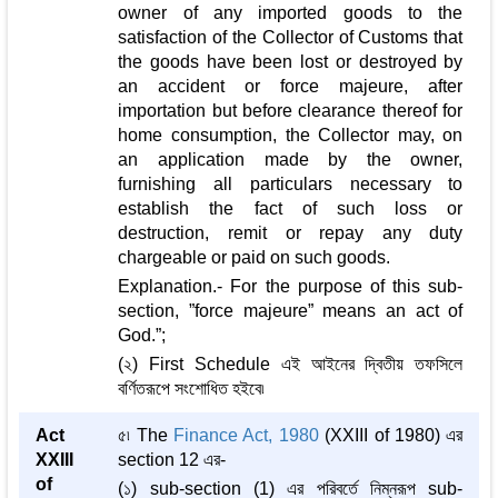
owner of any imported goods to the
satisfaction of the Collector of Customs that
the goods have been lost or destroyed by
an accident or force majeure, after
importation but before clearance thereof for
home consumption, the Collector may, on
an application made by the owner,
furnishing all particulars necessary to
establish the fact of such loss or
destruction, remit or repay any duty
chargeable or paid on such goods.
Explanation.- For the purpose of this sub-
section, ”force majeure” means an act of
God.”;
(২) First Schedule এই আইনের দ্বিতীয় তফসিলে
বর্ণিতরূপে সংশোধিত হইবে৷
Act
৫৷ The
Finance Act, 1980
(XXIII of 1980) এর
XXIII
section 12 এর-
of
(১) sub-section (1) এর পরিবর্তে নিম্নরূপ sub-