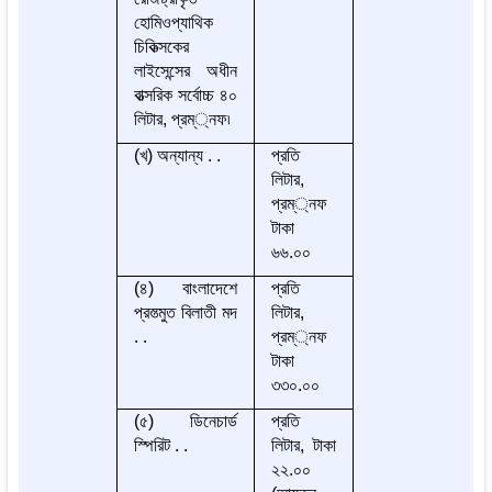
হোমিওপ্যাথিক
চিকিত্সকের
লাইসেন্সের অধীন
বাত্সরিক সর্বোচ্চ ৪০
লিটার, প্রম্্নফ৷
(খ) অন্যান্য . .
প্রতি
লিটার,
প্রম্্নফ
টাকা
৬৬.০০
(৪) বাংলাদেশে
প্রতি
প্রস্ত্মুত বিলাতী মদ
লিটার,
. .
প্রম্্নফ
টাকা
৩৩০.০০
(৫) ডিনেচার্ড
প্রতি
স্পিরিট . .
লিটার, টাকা
২২.০০