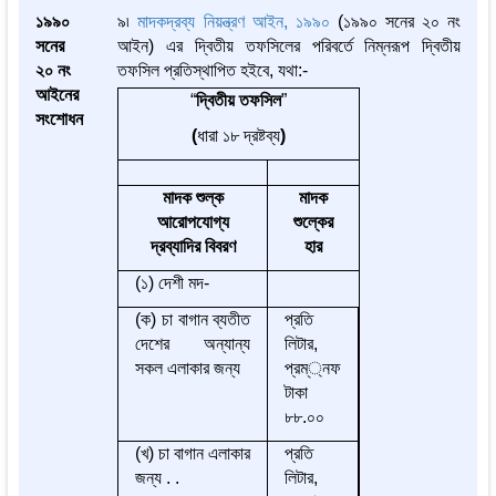
১৯৯০
৯৷
মাদকদ্রব্য নিয়ন্ত্রণ আইন, ১৯৯০
(১৯৯০ সনের ২০ নং
সনের
আইন) এর দ্বিতীয় তফসিলের পরিবর্তে নিম্নরূপ দ্বিতীয়
২০ নং
তফসিল প্রতিস্থাপিত হইবে, যথা:-
আইনের
“
দ্বিতীয়
তফসিল
”
সংশোধন
(
ধারা ১৮ দ্রষ্টব্য
)
মাদক
শুল্ক
মাদক
আরোপযোগ্য
শুল্কের
দ্রব্যাদির
বিবরণ
হার
(১) দেশী মদ-
(ক) চা বাগান ব্যতীত
প্রতি
দেশের অন্যান্য
লিটার,
সকল এলাকার জন্য
প্রম্্নফ
টাকা
৮৮.০০
(খ) চা বাগান এলাকার
প্রতি
জন্য . .
লিটার,