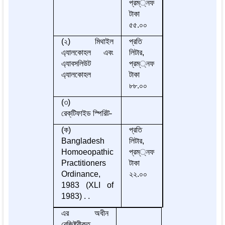
প্রম্্নফ
টাকা
৫৫.০০
(২) মিথাইল
প্রতি
এ্যালকোহল এবং
লিটার,
এ্যাবসলিউট
প্রম্্নফ
এ্যালকোহল
টাকা
৮৮.০০
(৩)
রেক্‌টিফাইড স্পিরিট-
(ক)
প্রতি
Bangladesh
লিটার,
Homoeopathic
প্রম্্নফ
Practitioners
টাকা
Ordinance,
২২.০০
1983 (XLI of
1983) . .
এর অধীন
রেজিষ্ট্রীকৃত