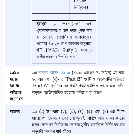
(আয়তন
ভিত্তিক)
ব্যাখ্যা
:-
“প্রম্্নফ” অর্থ
এ্যালকোহলের লণ্ডন প্রম্্নফ মান
বা ১০.৫৬ সেলসিয়াস তাপমাত্রায়
শতকরা ৪৯.২৮ ভাগ আয়তন অনুপাত
খাঁটি স্পিরিটের উপস্থিতি সম্পন্ন
জলীয় দ্রবণের স্পিরিট মান৷”
১৯৯০
১০৷
দানকর আইন, ১৯৯০
(১৯৯০ এর ৪৪ নং আইন) এর ধারা
সনের
২০ এর দফা (খ)- ত “Part B” শব্দটি ও অতগরটির পরিবর্তে
৪৪ নং
”Part A” শব্দটি ও অতগরটি প্রতিস্থাপিত হইবে এবং সর্বদা
আইনের
অনুরূপ প্রতিস্থাপিত হইয়াছে বলিয়া গণ্য হইবে৷
সংশোধন
আয়কর
১১৷ (১) উপ-ধারা (২), (৩), (৪), (৫) এবং (৬) এর বিধান
সাপেতেগ, ১৯৯১ সালের ১লা জুলাই তারিখে আরদ্ধ কর বত্সরের
জন্য কোন কর নির্ধারণের ক্ষেত্রে তৃতীয় তফসিলে নির্দিষ্ট কর হার
অনুযায়ী আয়কর ধার্য হইবে৷