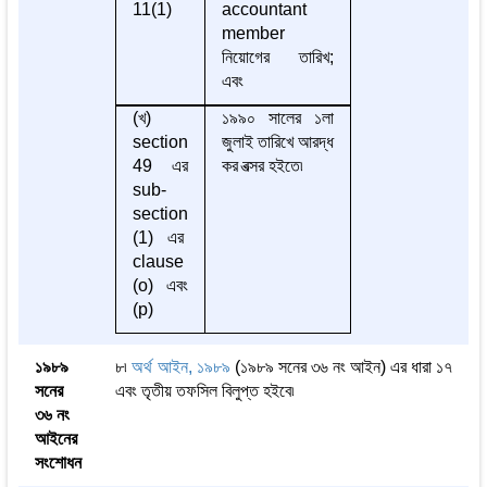
11(1)
accountant
member
নিয়োগের তারিখ;
এবং
(খ)
১৯৯০ সালের ১লা
section
জুলাই তারিখে আরদ্ধ
49 এর
কর বত্সর হইতে৷
sub-
section
(1) এর
clause
(o) এবং
(p)
১৯৮৯
৮৷
অর্থ আইন, ১৯৮৯
(১৯৮৯ সনের ৩৬ নং আইন) এর ধারা ১৭
সনের
এবং তৃতীয় তফসিল বিলুপ্ত হইবে৷
৩৬ নং
আইনের
সংশোধন