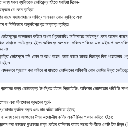
তীত অন্য সকল ব্যক্তিকে ভোটকেন্দ্র হইতে সরাইয়া দিবেন-
িত্বরত যে কোন ব্যক্তি;
র কাজে সহায়তাদানের দায়িত্ব পালনরত কোন ব্যক্তি; এবং
 বা নির্দিষ্টভাবে অনুমতিপ্রাপ্ত অন্যান্য ব্যক্তি৷
 ভোটকেন্দ্রে অসদাচরণ করিলে অথবা প্রিজাইডিং অফিসারের আইনানুগ কোন আদেশ পালনে ব্
যক্তি তাহাকে ভোটকেন্দ্র হইতে অবিলম্বে অপসারণ করিতে পারিবেন এবং এইরূপে অপসারিত 
েন না৷
ক্তি ভোটকেন্দে যদি কোন অপরাধ করেন, তাহা হইলে তাহার বিরুদ্ধে বিনা পরোয়ানায় গ্রেপ্
া হইবে৷
া এমনভাবে প্রয়োগ করা যাইবে না যাহাতে ভোটদানের অধিকারী কোন ভোটার উক্ত ভোটকেন্দ্
্রদানের জন্য ভোটকেন্দ্রে উপস্থিত হইলে প্রিজাইডিং অফিসার ভোটদাতার পরিচিতি সম্পর্
েপার এবং সীলমোহর প্রদানের পূর্বে-
্ধ তাহার ক্রমিক নম্বর এবং নাম ধরিয়া ডাকিতে হইবে;
ুলি বা অন্য কোন আংগুলের উপর অমোচনীয় কালির একটি চিহ্ন প্রদান করিতে হইবে;
প্রদান করা হইয়াছে বুঝাইবার জন্য ভোটার তালিকায় তাহার নামের বিপরীতে একটি টিক চিহ্ন 