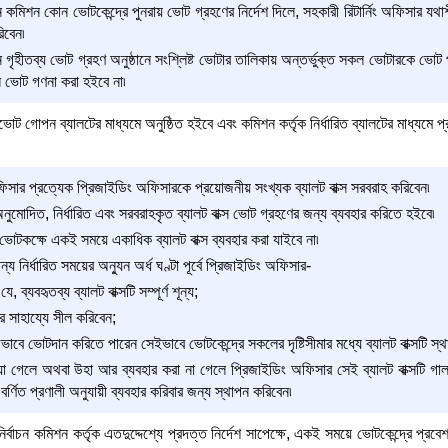
কমিশন কোন ভোটকেন্দ্রে পুনরায় ভোট গ্রহণের নির্দেশ দিলে, সহকারী রিটার্নিং অফিসার যথাশ
িবেন৷
 গৃহীতব্য ভোট গ্রহণ অনুষ্ঠানে সংশ্লিষ্ট ভোটার তালিকায় অন্তর্ভুক্ত সকল ভোটারকে ভ
 ভোট গণনা করা হইবে না৷
গোপন ব্যালটের মাধ্যমে অনুষ্ঠিত হইবে এবং কমিশন কর্তৃক নির্ধারিত ব্যালটের মাধ্যমে 
অফিসার প্রত্যেক প্রিজাইডিং অফিসারকে প্রয়োজনীয় সংখ্যক ব্যালট বাক্স সরবরাহ করিবেন৷
 অনুমোদিত, নির্ধারিত এবং সরবরাহকৃত ব্যালট বাক্স ভোট গ্রহণের জন্য ব্যবহার করিতে হইবে৷
টকক্ষে একই সময়ে একাধিক ব্যালট বাক্স ব্যবহার করা যাইবে না৷
য নির্ধারিত সময়ের অন্যুন অর্ধ ঘণ্টা পূর্বে প্রিজাইডিং অফিসার-
, ব্যবহৃতব্য ব্যালট বাক্সটি সম্পূর্ণ শূন্য;
লার সাহায্যে সীল করিবেন;
ে ভোটদান করিতে পারেন সেইভাবে ভোটকেন্দ্রে সকলের দৃষ্টিসীমার মধ্যে ব্যালট বাক্সটি স্
িয়া গেলে অথবা উহা আর ব্যবহার করা না গেলে প্রিজাইডিং অফিসার সেই ব্যালট বাক্সটি গাল
 বর্ণিত প্রণালী অনুযায়ী ব্যবহার করিবার জন্য স্থাপন করিবেন৷
র্বাচন কমিশন কর্তৃক এতদুদ্দেশ্যে প্রদত্ত নির্দেশ সাপেক্ষে, একই সময়ে ভোটকেন্দ্রে প্র