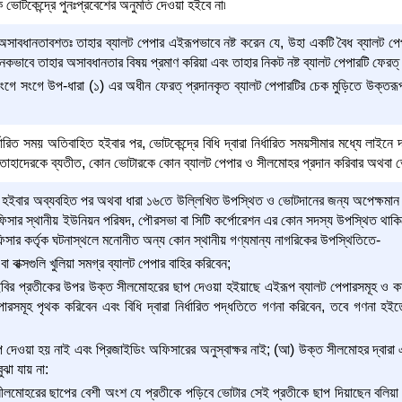
ভোটকেন্দ্রে পুনঃপ্রবেশের অনুমতি দেওয়া হইবে না৷
াবধানতাবশতঃ তাহার ব্যালট পেপার এইরূপভাবে নষ্ট করেন যে, উহা একটি বৈধ ব্যালট পেপা
াবে তাহার অসাবধানতার বিষয় প্রমাণ করিয়া এবং তাহার নিকট নষ্ট ব্যালট পেপারটি ফেরত্ 
গে সংগে উপ-ধারা (১) এর অধীন ফেরত্ প্রদানকৃত ব্যালট পেপারটির চেক মুড়িতে উক্তরূপ নষ্ট
ধারিত সময় অতিবাহিত হইবার পর, ভোটকেন্দ্রে বিধি দ্বারা নির্ধারিত সময়সীমার মধ্যে লা
, তাহাদেরকে ব্যতীত, কোন ভোটারকে কোন ব্যালট পেপার ও সীলমোহর প্রদান করিবার অথবা ভ
 হইবার অব্যবহিত পর অথবা ধারা ১৬তে উল্লিখিত উপস্থিত ও ভোটদানের জন্য অপেক্ষমান ব্
িসার স্থানীয় ইউনিয়ন পরিষদ, পৌরসভা বা সিটি কর্পোরেশন এর কোন সদস্য উপস্থিত থাকি
িসার কর্তৃক ঘটনাস্থলে মনোনীত অন্য কোন স্থানীয় গণ্যমান্য নাগরিকের উপস্থিতিতে-
 বা বাক্সগুলি খুলিয়া সমগ্র ব্যালট পেপার বাহির করিবেন;
বির প্রতীকের উপর উক্ত সীলমোহরের ছাপ দেওয়া হইয়াছে এইরূপ ব্যালট পেপারসমূহ ও কা
ারসমূহ পৃথক করিবেন এবং বিধি দ্বারা নির্ধারিত পদ্ধতিতে গণনা করিবেন, তবে গণনা হ
দেওয়া হয় নাই এবং প্রিজাইডিং অফিসারের অনুস্বাক্ষর নাই; (আ) উক্ত সীলমোহর দ্বারা
বুঝা যায় না:
 সীলমোহরের ছাপের বেশী অংশ যে প্রতীকে পড়িবে ভোটার সেই প্রতীকে ছাপ দিয়াছেন বলি