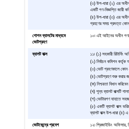
(৩) উপ-ধারা (২) এর অধীন 
একটি গণ-বিজ্ঞপ্তি জারী কর
(৪) উপ-ধারা (৩) এর অধীন
গ্রহণের সময় প্রদত্ত কোন
গোপন ব্যালটের মাধ্যমে
১০৷ এই আইনের অধীন গণভোট 
ভোটগ্রহণ
ব্যালট বাক্স
১১৷ (১) সহকারী রিটার্নিং 
(২) নির্বাচন কমিশন কর্তৃক
(৩) ভোট গ্রহণকালে কোন ভো
(৪) ভোটগ্রহণ শুরু করার জন্
(ক) নিশ্চয়তা বিধান করিবেন যে
(খ) শূন্য ব্যালট বাক্সটি গা
(গ) ভোটারগণ যাহাতে সহজভাব
(৫) একটি ব্যালট বাক্স ভর
ব্যালট বাক্স উপ-ধারা (৪) এ
ভোটকেন্দ্রে প্রবেশ
১২৷ প্রিজাইডিং অফিসার, নি