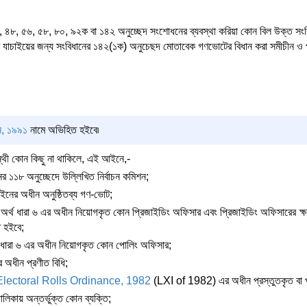
বা ৮, ৪৮, ৫৬, ৫৮, ৮০, ৯২ক বা ১৪২ অনুচ্ছেদ সংশোধনের ব্যবস্থা করিয়া কোন বিল উক্ত সং
্নটি যাচাইয়ের জন্য সংবিধানের ১৪২(১ক) অনুচেছদ মোতাবেক গণভোটের বিধান করা সমীচীন ও
, ১৯৯১
নামে অভিহিত হইবে৷
ন্থী কোন কিছু না থাকিলে, এই আইনে,-
ের ১১৮ অনুচ্ছেদে উল্লিখিত নির্বাচন কমিশন;
নের অধীন অনুষ্ঠিতব্য গণ-ভোট;
 অর্থ ধারা ৬ এর অধীন নিয়োগকৃত কোন প্রিজাইডিং অফিসার এবং প্রিজাইডিং অফিসারের ক্ষ
ত হইবে;
থ ধারা ৬ এর অধীন নিয়োগকৃত কোন পোলিং অফিসার;
 অধীন প্রণীত বিধি;
Electoral Rolls Ordinance, 1982
(LXI of 1982) এর অধীন প্রস্তুতকৃত বা প্
লিকায় অন্তর্ভুক্ত কোন ব্যক্তি;