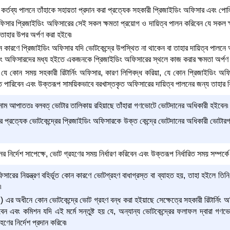
কর্তব্য পালনে তাঁহাকে সহায়তা প্রদান করা প্রত্যেক সহকারী প্রিজাইডিং অফিসার এবং পোল
িসার প্রিজাইডিং অফিসারের সেই সকল ক্ষমতা প্রয়োগ ও দায়িত্ব পালন করিবেন যে সকল ক্ষম
 তাহার উপর অর্পণ করা হইবে৷
কারণে প্রিজাইডিং অফিসার যদি ভোটকেন্দ্রে উপস্থিত না থাকেন বা তাহার দায়িত্ব পালনে অসম
ং অফিসারদের মধ্য হইতে একজনকে প্রিজাইডিং অফিসারের স্থলে কাজ করার ক্ষমতা অর্পণ 
 যে কোন সময় সহকারী রিটার্নিং অফিসার, কারণ লিপিবদ্ধ করিয়া, যে কোন প্রিজাইডিং 
 পারিবেন এবং উক্তরূপ সাময়িকভাবে বরখাস্তকৃত অফিসারের দায়িত্ব পালনের জন্য তাহার বি
র নাম আপাততঃ বলবত্ ভোটার তালিকায় রহিয়াছে তাঁহারা গণভোটে ভোটদানের অধিকারী হইবেন৷
সার প্রত্যেক ভোটকেন্দ্রের প্রিজাইডিং অফিসারকে উক্ত কেন্দ্রে ভোটদানের অধিকারী ভোট
ের নির্দেশ সাপেক্ষে, ভোট গ্রহণের সময় নির্ধারণ করিবেন এবং উক্তরূপ নির্ধারিত সময় সম্পর্ক
সারের নিয়ন্ত্রণ বহির্ভূত কোন কারণে ভোটগ্রহণ বাধাগ্রস্ত বা ব্যাহত হয়, তাহা হইলে তিনি ভ
৷
১) এর অধীনে কোন ভোটকেন্দ্রে ভোট গ্রহণ বন্ধ করা হইয়াছে সেক্ষেত্রে সহকারী রিটার্নিং অ
েন এবং কমিশন যদি এই মর্মে সন্তুষ্ট হয় যে, অন্যান্য ভোটকেন্দ্রের ফলাফল দ্বারা গণ
হণের নির্দেশ প্রদান করিবে৷