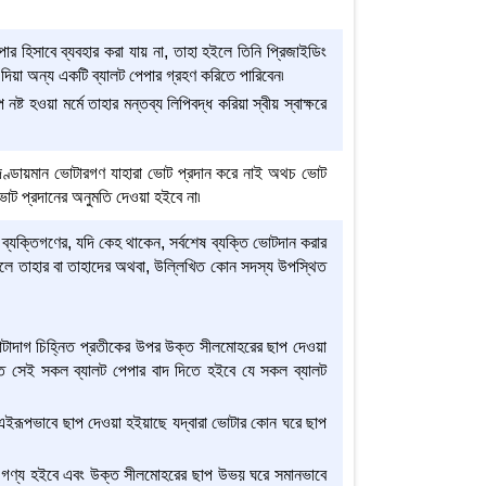
র হিসাবে ব্যবহার করা যায় না, তাহা হইলে তিনি প্রিজাইডিং
দিয়া অন্য একটি ব্যালট পেপার গ্রহণ করিতে পারিবেন৷
 হওয়া মর্মে তাহার মন্তব্য লিপিবদ্ধ করিয়া স্বীয় স্বাক্ষরে
ইনে দণ্ডায়মান ভোটারগণ যাহারা ভোট প্রদান করে নাই অথচ ভোট
োট প্রদানের অনুমতি দেওয়া হইবে না৷
যক্তিগণের, যদি কেহ থাকেন, সর্বশেষ ব্যক্তি ভোটদান করার
লে তাহার বা তাহাদের অথবা, উল্লিখিত কোন সদস্য উপস্থিত
টাদাগ চিহ্নিত প্রতীকের উপর উক্ত সীলমোহরের ছাপ দেওয়া
ইতে সেই সকল ব্যালট পেপার বাদ দিতে হইবে যে সকল ব্যালট
 এইরূপভাবে ছাপ দেওয়া হইয়াছে যদ্বারা ভোটার কোন ঘরে ছাপ
য়া গণ্য হইবে এবং উক্ত সীলমোহরের ছাপ উভয় ঘরে সমানভাবে