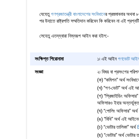
যেহেতু
গণপ্রজাতন্ত্রী বাংলাদেশের সংবিধান
ের প্রস্ত্মাবনার অথ
পর উহাতে রাষ্ট্রপতি সম্মতিদান করিবেন কি করিবেন না এই প্রশ
সেহেতু এতদ্‌দ্বারা নিম্নরূপ আইন করা হইল:-
সংক্ষিপ্ত শিরোনামা
১৷ এই আইন
গণভোট আইন
সংজ্ঞা
২৷ বিষয় বা প্রসংগের পরিপ
(ক) “কমিশন” অর্থ সংবিধান
(খ) “গণ-ভোট” অর্থ এই আই
(গ) “প্রিজাইডিং অফিসার”
অফিসারও ইহার অন্তর্ভুক্
(ঘ) “পোলিং অফিসার” অর্
(ঙ) “বিধি” অর্থ এই আইনের
(চ) “ভোটার তালিকা” অর্থ
(ছ) “ভোটার” অর্থ ভোটার তা