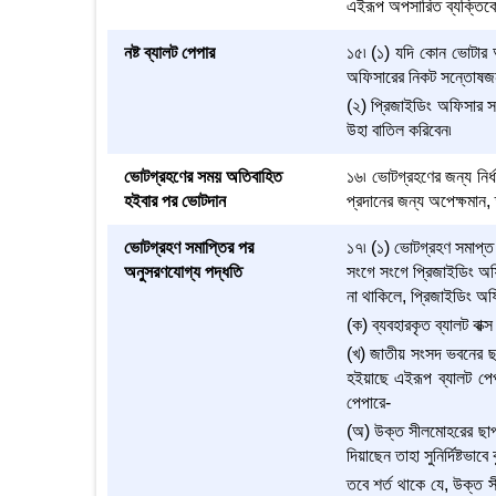
এইরূপ অপসারিত ব্যক্তিকে 
নষ্ট ব্যালট পেপার
১৫৷ (১) যদি কোন ভোটার অস
অফিসারের নিকট সন্তোষজনকভ
(২) প্রিজাইডিং অফিসার সং
উহা বাতিল করিবেন৷
ভোটগ্রহণের সময় অতিবাহিত
১৬৷ ভোটগ্রহণের জন্য নির্
হইবার পর ভোটদান
প্রদানের জন্য অপেক্ষমান
ভোটগ্রহণ সমাপ্তির পর
১৭৷ (১) ভোটগ্রহণ সমাপ্ত
অনুসরণযোগ্য পদ্ধতি
সংগে সংগে প্রিজাইডিং অফ
না থাকিলে, প্রিজাইডিং অফ
(ক) ব্যবহারকৃত ব্যালট বাক্স
(খ) জাতীয় সংসদ ভবনের ছ
হইয়াছে এইরূপ ব্যালট পেপ
পেপারে-
(অ) উক্ত সীলমোহরের ছাপ 
দিয়াছেন তাহা সুনির্দিষ্টভাবে 
তবে শর্ত থাকে যে, উক্ত