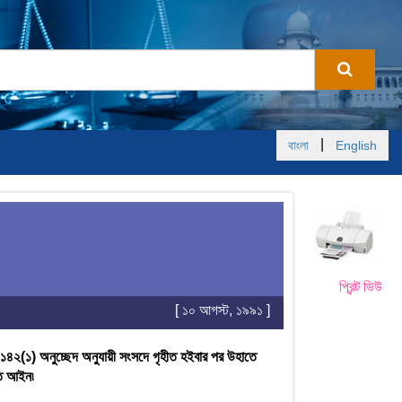
|
বাংলা
English
প্রিন্ট ভিউ
[ ১০ আগস্ট, ১৯৯১ ]
র ১৪২(১) অনুচ্ছেদ অনুযায়ী সংসদে গৃহীত হইবার পর উহাতে
ণীত আইন৷