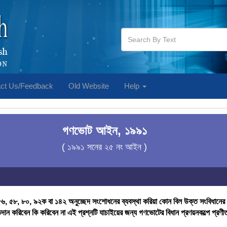
ct Us/Feedback
Old Website
Help
গণভোট আইন, ১৯৯১
( ১৯৯১ সনের ২৫ নং আইন )
৮, ৫৬, ৫৮, ৮০, ৯২ক বা ১৪২ অনুচ্ছেদ সংশোধনের ব্যবস্থা করিয়া কোন বিল উক্ত সংবিধানে
্মতিদান করিবেন কি করিবেন না এই প্রশ্নটি যাচাইয়ের জন্য গণভোটের বিধান প্রণয়নকল্পে প্র