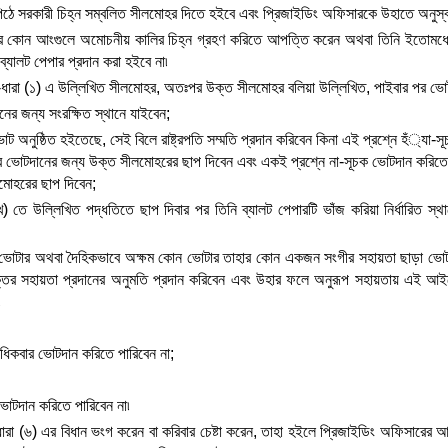
 পিঠে সরকারী চিহ্ন সম্বলিত সীলমোহর দিতে হইবে এবং প্রিজাইডিং অফিসারকে উহাতে অনুস্ব
র কোন আংগুলে অমোচনীয় কালির চিহ্ন গ্রহণ করিতে আপত্তি করেন অথবা তিনি ইতোমধ্যে
যালট পেপার প্রদান করা হইবে না৷
-ধারা (১) এ উল্লিখিত সীলমোহর, অতঃপর উক্ত সীলমোহর বলিয়া উল্লিখিত, পাইবার পর ভো
ের জন্য সংরক্ষিত স্থানে যাইবেন;
োট অনুষ্ঠিত হইতেছে, সেই বিলে রাষ্ট্রপতি সম্মতি প্রদান করিবেন কিনা এই প্রশ্নে হঁ্যা-
ভোটদানের জন্য উক্ত সীলমোহরের ছাপ দিবেন এবং একই প্রশ্নে না-সূচক ভোটদান করিতে চাহ
মোহরের ছাপ দিবেন;
) তে উল্লিখিত পদ্ধতিতে ছাপ দিবার পর তিনি ব্যালট পেপারটি ভাঁজ করিয়া নির্ধারিত স্থা
ধ ভোটার অথবা দৈহিকভাবে অক্ষম কোন ভোটার তাহার কোন একজন সংগীর সহায়তা ছাড়া ভোট 
্তির সহায়তা প্রদানের অনুমতি প্রদান করিবেন এবং উহার ফলে অনুরূপ সহায়তায় এই আ
৷
ধিকবার ভোটদান করিতে পারিবেন না;
ভোটদান করিতে পারিবেন না৷
রা (৬) এর বিধান ভংগ করেন বা করিবার চেষ্টা করেন, তাহা হইলে প্রিজাইডিং অফিসারের 