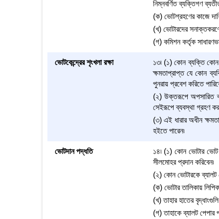
নিম্নবর্ণিত ব্যক্তিগণ ব্য
(ক) ভোটগ্রহণের কাজে দায়
(খ) ভোটারদের সনাক্তকরণে
(গ) কমিশন কর্তৃক সাধারণভাবে
ভোটকেন্দ্রের শৃংখলা রক্ষা
১৩৷ (১) কোন ব্যক্তি কোন
ক্ষমতাপ্রাপ্ত যে কোন ব্
পুনরায় প্রবেশ করিতে পারিব
(২) উক্তরূপে অপসারিত ব্য
সেইরূপে ব্যবস্থা গ্রহণ কর
(৩) এই ধারার অধীন ক্ষমত
হইতে পারেন৷
ভোটদান পদ্ধতি
১৪৷ (১) কোন ভোটার ভোট প
সীলমোহর প্রদান করিবেন৷
(২) কোন ভোটারকে ব্যালট প
(ক) ভোটার তালিকায় লিপিবদ
(খ) তাহার হাতের বৃদ্ধাংগ
(গ) তাহাকে ব্যালট পেপার 