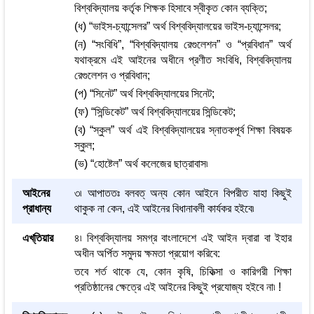
বিশ্ববিদ্যালয় কর্তৃক শিক্ষক হিসাবে স্বীকৃত কোন ব্যক্তি;
(ধ) “ভাইস-চ্যান্সেলর” অর্থ বিশ্ববিদ্যালয়ের ভাইস-চ্যান্সেলর;
(ন) “সংবিধি”, “বিশ্ববিদ্যালয় রেগুলেশন” ও “প্রবিধান” অর্থ
যথাক্রমে এই আইনের অধীনে প্রণীত সংবিধি, বিশ্ববিদ্যালয়
রেগুলেশন ও প্রবিধান;
(প) “সিনেট” অর্থ বিশ্ববিদ্যালয়ের সিনেট;
(ফ) “সিন্ডিকেট” অর্থ বিশ্ববিদ্যালয়ের সিন্ডিকেট;
(ব) “স্কুল” অর্থ এই বিশ্ববিদ্যালয়ের স্নাতকপূর্ব শিক্ষা বিষয়ক
স্কুল;
(ভ) “হোষ্টেল” অর্থ কলেজের ছাত্রাবাস৷
আইনের
৩৷ আপাততঃ বলবত্ অন্য কোন আইনে বিপরীত যাহা কিছুই
প্রাধান্য
থাকুক না কেন, এই আইনের বিধানাবলী কার্যকর হইবে৷
এখ্‌তিয়ার
৪৷ বিশ্ববিদ্যালয় সমগ্র বাংলাদেশে এই আইন দ্বারা বা ইহার
অধীন অর্পিত সমুদয় ক্ষমতা প্রয়োগ করিবে:
তবে শর্ত থাকে যে, কোন কৃষি, চিকিত্সা ও কারিগরী শিক্ষা
প্রতিষ্ঠানের ক্ষেত্রে এই আইনের কিছুই প্রযোজ্য হইবে না৷ !