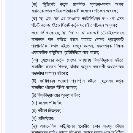
(জ) সিন্ডিকেট কর্তৃক মনোনীত স্নাতক-সম্মান অথবা
স্নাতকোত্তর পর্যায়ে পাঠদানকারী কলেজের পাঁচজন অধ্যক্ষ;
(ঝ) ‘ছ' এবং ‘জ' এর আওতায় প্রতিনিধিত্ব ক েনা এমন
পাঁচটি কলেজ হইতে সিনেট কর্তৃক মনোনীত পাঁচজন অধ্যক্ষ:
তবে শর্ত থাকে যে, ‘ছ', ‘জ' ও ‘ঝ' এর অধী েএইরূপভাবে
মনোনয়ন দান করিতে হইবে যাহাতে দেশের প্রত্যেকটি
প্রশাসনিক বিভাগ হইতে যতদূর সম্ভব, সমসংখ্যক শিক্ষক
একাডেমিক কাউন্সিলে প্রতিনিধিত্ব লাভ করেন;
(ঞ) চ্যান্সেলর কর্তৃক দেশের অন্যান্য বিশ্ববিদ্যালয় হইতে
মনোনীত ছয়জন শিক্ষক, যাঁহারা অন্যুন সহযোগী অধ্যাপকের
পদমর্যাদা সম্পন্ন হইবেন;
(ট) সংবিধিবদ্ধ গবেষণা প্রতিষ্ঠান হইতে চ্যান্সেলর কর্তৃক
মনোনীত পাঁচজন বিশিষ্ট গবেষক;
(ঠ) বিশ্ববিদ্যালয়ের গ্রন্থাগারিক;
(ড) কলেজ পরিদর্শক;
(ঢ) পরীক্ষা নিয়ন্ত্রক;
(ণ) রেজিস্ট্রার৷
(২) একাডেমিক কাউন্সিলের মনোনীত কোন সদস্য তাঁহার
মনোনয়নের তারিখ হইতে দুই বত্সর মেয়াদে তাহার পদে অধিষ্ঠিত