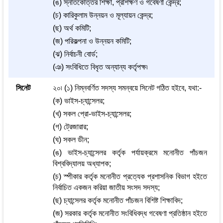
(ঙ) স্নাতকোত্তর শিক্ষা, প্রশিক্ষণ ও গবেষণা কেন্দ্র;
(চ) কারিকুলাম উন্নয়ন ও মূল্যায়ন কেন্দ্র;
(ছ) অর্থ কমিটি;
(জ) পরিকল্পনা ও উন্নয়ন কমিটি;
(ঝ) নির্বাচনী বোর্ড;
(ঞ) সংবিধিতে বিধৃত অন্যান্য কর্তৃপক্ষ৷
সিনেট
২০৷ (১) নিম্নবর্ণিত সদস্য সমন্বয়ে সিনেট গঠিত হইবে, যথা:-
(ক) ভাইস-চ্যান্সেলর;
(খ) সকল প্রো-ভাইস-চ্যান্সেলর;
(গ) ট্রেজারার;
(ঘ) সকল ডীন;
(ঙ) ভাইস-চ্যান্সেলর কর্তৃক পর্যায়ক্রমে মনোনীত পাঁচজন
বিশ্ববিদ্যালয় অধ্যাপক;
(চ) স্পীকার কর্তৃক মনোনীত প্রত্যেক প্রশাসনিক বিভাগ হইতে
নির্বাচিত একজন করিয়া জাতীয় সংসদ সদস্য;
(ছ) চ্যান্সেলর কর্তৃক মনোনীত পাঁচজন বিশিষ্ট শিক্ষাবিদ;
(জ) সরকার কর্তৃক মনোনীত সংবিধিবদ্ধ গবেষণা প্রতিষ্ঠান হইতে