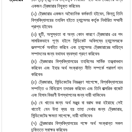
একজন ট্রেজারার নিযুক্ত করিবেন৷
(২) ট্রেজারার একজন অবৈতনিক কর্মকর্তা হইবেন, কিন্তু তিনি
বিশ্ববিদ্যালয়ের তহবিল হইতে চ্যান্সেলর কর্তৃক নির্ধারিত সম্মানী
প্রাপ্য হইবেন৷
(৩) ছুটি, অসুস্থতা বা অন্য কোন কারণে ট্রেজারার এর পদ
সাময়িকভাবে শূণ্য হইলে সিন্ডিকেট অবিলম্বে চ্যান্সেলরকে
তত্সম্পর্কে অবহিত করিবে এবং চ্যান্সেলর ট্রেজারারের দায়িত্ব
সম্পাদনের জন্য যথাযথ ব্যবস্থা গ্রহণ করিবেন৷
(৪) ট্রেজারার বিশ্ববিদ্যালয়ের তহবিলের সার্বিক তত্ত্বাবধান
করিবেন এবং ইহার অর্থ সংক্রান্ত নীতি সম্পর্কে পরামর্শ দান
করিবেন৷
(৫) ট্রেজারার, সিন্ডিকেটের নিয়ন্ত্রণ সাপেক্ষে, বিশ্ববিদ্যালয়ের
সম্পত্তি ও বিনিয়োগ তদারক করিবেন এবং তিনি বাত্সরিক বাজেট
এবং হিসাব বিবরণী উপস্থাপনের জন্য দায়ী থাকিবেন৷
(৬) যে খাতের জন্য অর্থ মঞ্জুর বা বরাদ্দ করা হইয়াছে সেই
খাতেই যেন উহা ব্যয় হয় তাহা দেখার জন্য ট্রেজারার,
সিন্ডিকেটের ক্ষমতা সাপেক্ষে, দায়ী থাকিবেন৷
(৭) ট্র্রেজারার বিশ্ববিদ্যালয়ের পক্ষে অর্থ সংক্রান্ত সকল
চুক্তিতে স্বাক্ষর করিবেন৷