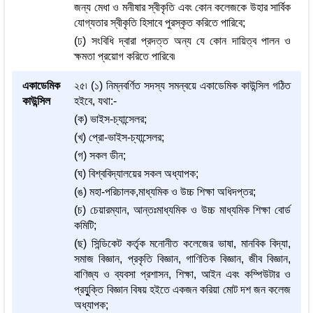
জন্য মেধা ও মনীষার স্বীকৃতি এবং কোন কলেজকে উহার সার্বিক
যোগ্যতার স্বীকৃতি হিসাবে পুরস্কৃত করিতে পারিবে;
(ঢ) সংবিধি দ্বারা প্রদত্ত অন্য যে কোন দায়িত্ব পালন ও
ক্ষমতা প্রয়োগ করিতে পারিবে৷
একাডেমিক
২৫৷ (১) নিম্নবর্ণিত সদস্য সমন্বয়ে একাডেমিক কাউন্সিল গঠিত
কাউন্সিল
হইবে, যথা:-
(ক) ভাইস-চ্যান্সেলর;
(খ) প্রো-ভাইস-চ্যান্সেলর;
(গ) সকল ডীন;
(ঘ) বিশ্ববিদ্যালয়ের সকল অধ্যাপক;
(ঙ) মহা-পরিচালক,মাধ্যমিক ও উচ্চ শিক্ষা অধিদপ্তর;
(চ) চেয়ারম্যান, আন্তঃমাধ্যমিক ও উচ্চ মাধ্যমিক শিক্ষা বোর্ড
কমিটি;
(ছ) সিন্ডিকেট কর্তৃক মনোনীত কলেজের ভাষা, মানবিক বিদ্যা,
সমাজ বিজ্ঞান, প্রকৃতি বিজ্ঞান, গাণিতিক বিজ্ঞান, জীব বিজ্ঞান,
বাণিজ্য ও ব্যবসা প্রশাসন, শিক্ষা, আইন এবং কম্পিউটার ও
প্রযুুক্তি বিজ্ঞান বিষয় হইতে একজন করিয়া মোট দশ জন কলেজ
অধ্যাপক;