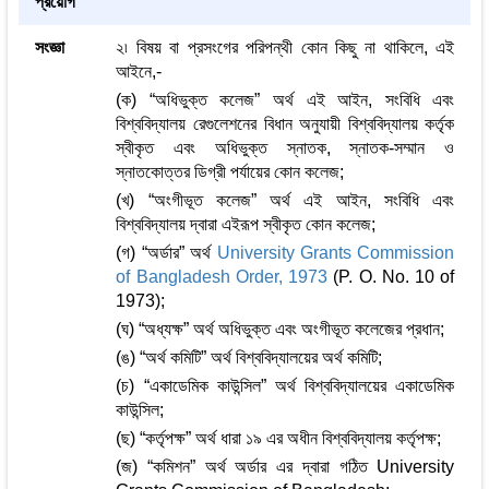
প্রয়োগ
সংজ্ঞা
২৷ বিষয় বা প্রসংগের পরিপন্থী কোন কিছু না থাকিলে, এই
আইনে,-
(ক) “অধিভুক্ত কলেজ” অর্থ এই আইন, সংবিধি এবং
বিশ্ববিদ্যালয় রেগুলেশনের বিধান অনুযায়ী বিশ্ববিদ্যালয় কর্তৃক
স্বীকৃত এবং অধিভুক্ত স্নাতক, স্নাতক-সম্মান ও
স্নাতকোত্তর ডিগ্রী পর্যায়ের কোন কলেজ;
(খ) “অংগীভূত কলেজ” অর্থ এই আইন, সংবিধি এবং
বিশ্ববিদ্যালয় দ্বারা এইরূপ স্বীকৃত কোন কলেজ;
(গ) “অর্ডার” অর্থ
University Grants Commission
of Bangladesh Order, 1973
(P. O. No. 10 of
1973);
(ঘ) “অধ্যক্ষ” অর্থ অধিভুক্ত এবং অংগীভূত কলেজের প্রধান;
(ঙ) “অর্থ কমিটি” অর্থ বিশ্ববিদ্যালয়ের অর্থ কমিটি;
(চ) “একাডেমিক কাউন্সিল” অর্থ বিশ্ববিদ্যালয়ের একাডেমিক
কাউন্সিল;
(ছ) “কর্তৃপক্ষ” অর্থ ধারা ১৯ এর অধীন বিশ্ববিদ্যালয় কর্তৃপক্ষ;
(জ) “কমিশন” অর্থ অর্ডার এর দ্বারা গঠিত University