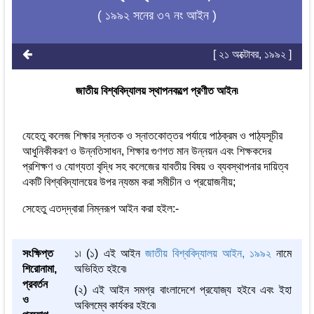
( ১৯৯২ সনের ৩৭ নং আইন )
[ ২১ অক্টোবর, ১৯৯২ ]
জাতীয় বিশ্ববিদ্যালয় স্থাপনকল্পে প্রণীত আইন৷
যেহেতু কলেজ শিক্ষার স্নাতক ও স্নাতকোত্তর পর্যায়ে পাঠক্রম ও পাঠ্যসূচীর
আধুনিকীকরণ ও উন্নতিসাধন, শিক্ষার গুণগত মান উন্নয়ন এবং শিক্ষকদের
প্রশিক্ষণ ও যোগ্যতা বৃদ্ধি সহ কলেজের যাবতীয় বিষয় ও ব্যবস্থাপনার দায়িত্ব
একটি বিশ্ববিদ্যালয়ের উপর ন্যস্ত্ম করা সমীচীন ও প্রয়োজনীয়;
সেহেতু এতদ্‌দ্বারা নিম্নরূপ আইন করা হইল:-
সংক্ষিপ্ত
১৷ (১) এই আইন
জাতীয় বিশ্ববিদ্যালয় আইন, ১৯৯২
নামে
শিরোনামা,
অভিহিত হইবে৷
প্রবর্তন
(২) এই আইন সমগ্র বাংলাদেশে প্রযোজ্য হইবে এবং ইহা
ও
অবিলম্বে কার্যকর হইবে৷