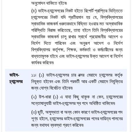
অনুমোদন থাকিতে হইবে৷
(৪) ভাইস-চ্যান্সেলরের নিকট হইতে রিপোর্ট প্রাপ্তির ভিত্তিতে
চ্যান্সেলরের নিকট যদি প্রতীয়মান হয় যে, বিশ্ববিদ্যালয়ের
স্বাভাবিক কাজকর্ম গুরুতরভাবে বিঘ্নিত হওয়ার মত অস্বাভাবিক
পরিস্থিতি বিরাজ করিতেছে, তাহা হইলে তিনি বিশ্ববিদ্যালয়ের
স্বাভাবিক কাজকর্ম চালু রাখার স্বার্থে প্রয়োজনীয় আদেশ ও
নির্দেশ দিতে পারিবেন এবং অনুরূপ আদেশ ও নির্দেশ
বিশ্ববিদ্যালয় কর্তৃপক্ষ, শিক্ষক, কর্মকর্তা ও কর্মচারীদের জন্য
বাধ্যতামূলক হইবে এবং ভাইস-চ্যান্সেলর উক্ত আদেশ বা নির্দেশ
কার্যকর করিবেন৷
ভাইস-
১১৷ (১) ভাইস-চ্যান্সেলর চার বত্সর মেয়াদে চ্যান্সেলর কর্তৃক
চ্যান্সেলর
নিযুক্ত হইবেন এবং তিনি পরবর্তী আর একটি মেয়াদে নিযুক্তির
জন্য যোগ্য বিবেচিত হইবেন৷
(২) উপ-ধারা (১) এ যাহা কিছু থাকুক না কেন, চ্যান্সেলরের
সন্তোষানুযায়ী ভাইস-চ্যান্সেলর স্ব পদে অধিষ্ঠিত থাকিবেন৷
(৩) ছুটি, অসুস্থতা বা অন্য কোন কারণে ভাইস-চ্যান্সেলরের পদ
শূণ্য হইলে, চ্যান্সেলর ভাইস-চ্যান্সেলরের পদের দায়িত্ব পালনের
জন্য যথাযথ ব্যবস্থা গ্রহণ করিবেন৷