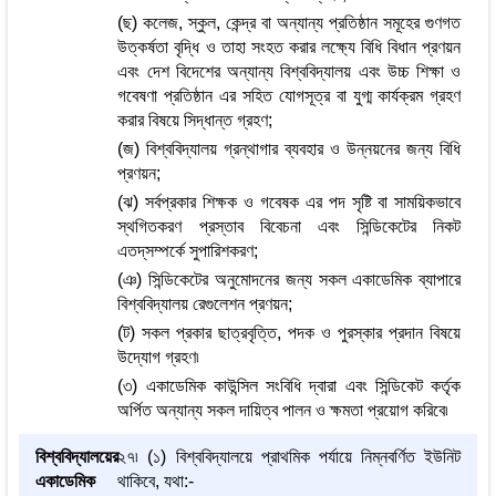
(ছ) কলেজ, স্কুল, কেন্দ্র বা অন্যান্য প্রতিষ্ঠান সমূহের গুণগত
উত্কর্ষতা বৃদ্ধি ও তাহা সংহত করার লক্ষ্যে বিধি বিধান প্রণয়ন
এবং দেশ বিদেশের অন্যান্য বিশ্ববিদ্যালয় এবং উচ্চ শিক্ষা ও
গবেষণা প্রতিষ্ঠান এর সহিত যোগসূত্র বা যুগ্ম কার্যক্রম গ্রহণ
করার বিষয়ে সিদ্ধান্ত গ্রহণ;
(জ) বিশ্ববিদ্যালয় গ্রন্থাগার ব্যবহার ও উন্নয়নের জন্য বিধি
প্রণয়ন;
(ঝ) সর্বপ্রকার শিক্ষক ও গবেষক এর পদ সৃষ্টি বা সাময়িকভাবে
স্থগিতকরণ প্রস্তাব বিবেচনা এবং সিন্ডিকেটের নিকট
এতদ্‌সম্পর্কে সুপারিশকরণ;
(ঞ) সিন্ডিকেটের অনুমোদনের জন্য সকল একাডেমিক ব্যাপারে
বিশ্ববিদ্যালয় রেগুলেশন প্রণয়ন;
(ট) সকল প্রকার ছাত্রবৃত্তি, পদক ও পুরস্কার প্রদান বিষয়ে
উদ্যোগ গ্রহণ৷
(৩) একাডেমিক কাউন্সিল সংবিধি দ্বারা এবং সিন্ডিকেট কর্তৃক
অর্পিত অন্যান্য সকল দায়িত্ব পালন ও ক্ষমতা প্রয়োগ করিবে৷
বিশ্ববিদ্যালয়ের
২৭৷ (১) বিশ্ববিদ্যালয়ে প্রাথমিক পর্যায়ে নিম্নবর্ণিত ইউনিট
একাডেমিক
থাকিবে, যথা:-