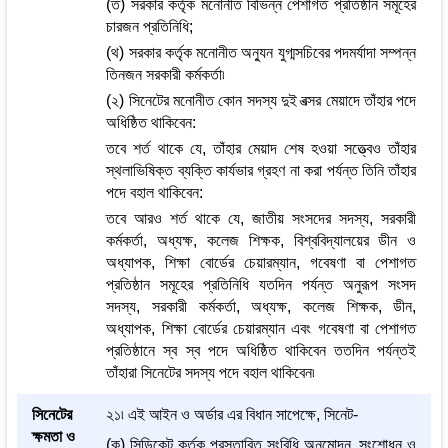
(ত) সরকার কর্তৃক মনোনীত বিভিন্ন পেশাগত প্রতিষ্ঠান সমূহের
চারজন প্রতিনিধি;
(থ) সরকার কর্তৃক মনোনীত অন্যুন যুগ্মসচিবের পদমর্যাদা সম্পন্ন
তিনজন সরকারী কর্মকর্তা৷
(২) সিনেটের মনোনীত কোন সদস্য দুই বত্সর মেয়াদে তাঁহার পদে
অধিষ্ঠিত থাকিবেন:
তবে শর্ত থাকে যে, তাঁহার মেয়াদ শেষ হওয়া সত্ত্বেও তাঁহার
স্থলাভিষিক্ত ব্যক্তি কার্যভার গ্রহণ না করা পর্যন্ত তিনি তাঁহার
পদে বহাল থাকিবেন:
তবে আরও শর্ত থাকে যে, জাতীয় সংসদের সদস্য, সরকারী
কর্মকর্তা, অধ্যক্ষ, কলেজ শিক্ষক, বিশ্ববিদ্যালয়ের ডীন ও
অধ্যাপক, শিক্ষা বোর্ডের চেয়ারম্যান, গবেষণা বা পেশাগত
প্রতিষ্ঠান সমূহের প্রতিনিধি যতদিন পর্যন্ত অনুরূপ সংসদ
সদস্য, সরকারী কর্মকর্তা, অধ্যক্ষ, কলেজ শিক্ষক, ডীন,
অধ্যাপক, শিক্ষা বোর্ডের চেয়ারম্যান এবং গবেষণা বা পেশাগত
প্রতিষ্ঠানে স্ব স্ব পদে অধিষ্ঠিত থাকিবেন ততদিন পর্যন্তই
তাঁহারা সিনেটের সদস্য পদে বহাল থাকিবেন৷
সিনেটের
২১৷ এই আইন ও অর্ডার এর বিধান সাপেক্ষে, সিনেট-
ক্ষমতা ও
(ক) সিন্ডিকেট কর্তৃক প্রস্তাবিত সংবিধি অনুমোদন, সংশোধন ও