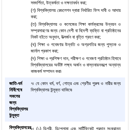
সমদর্শিতা, উত্কর্ষতা ও দক্ষতাবর্ধন করা;
(ণ) বিশ্ববিদ্যালয় রেগুলেশন দ্বারা নির্ধারিত ফিস দাবী ও আদায়
করা;
(ত) বিশ্ববিদ্যালয় ও কলেজের শিক্ষা কার্যক্রমের উন্নয়ন ও
সম্প্রসারণের জন্য কোন দেশী বা বিদেশী ব্যক্তি বা প্রতিষ্ঠানের
নিকট হইতে অনুদান, উত্সর্জন বা বৃত্তি গ্রহণ করা;
(থ) শিক্ষা ও গবেষণার উন্নতি ও অগ্রগতির জন্য পুস্তক ও
জার্নাল প্রকাশ করা;
(দ) শিক্ষা ও প্রশিক্ষণ দান, পরীক্ষণ ও গবেষণা প্রতিষ্ঠান হিসাবে
বিশ্ববিদ্যালয়ের অভীষ্ট লক্ষ্য অর্জন ও বাস্তবায়নকল্পে অন্যান্য
কাজকর্ম সম্পাদন করা৷
জাতি-ধর্ম
৭৷ যে কোন ধর্ম, বর্ণ, গোত্র এবং শ্রেণীর পুরুষ ও নারীর জন্য
নির্বিশেষে
বিশ্ববিদ্যালয় উন্মুক্ত থাকিবে৷
সকলের
জন্য
বিশ্ববিদ্যালয়
উন্মুক্ত
বিশ্ববিদ্যালয়ের
৮৷ (১) ডিগ্রী, ডিপ্লোমা এবং সার্টিফিকেট প্রদান সংক্রান্ত