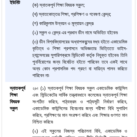
ইউনিট
(ক) স্নাতকপূর্ব শিক্ষা বিষয়ক স্কুল;
(খ) স্নাতকোত্তর শিক্ষা, প্রশিক্ষণ ও গবেষণা কেন্দ্র;
(গ) কারিকুলাম উন্নয়ন ও মূল্যায়ন কেন্দ্র৷
(২) স্কুল ও কেন্দ্র এর প্রধান ডীন নামে অভিহিত হইবেন৷
(৩) ডীন বিশ্ববিদ্যালয়ের অধ্যাপকবৃন্দের মধ্য হইতে একাডেমিক
কৃতিত্ব ও শিক্ষা প্রশাসনে অভিজ্ঞতার ভিত্তিতে ভাইস-
চ্যান্সেলরের সুপারিশক্রমে সিন্ডিকেট কর্তৃক নিযুক্ত হইবেন৷ তিনি
পুনর্নিয়োগের জন্য বিবেচিত হইতে পারিবেন তবে একই সাথে
অন্য কোন প্রশাসনিক পদ গ্রহণ বা দায়িত্ব পালন করিতে
পারিবেন না৷
স্নাতকপূর্ব
২৮৷ (১) স্নাতকপূর্ব শিক্ষা বিষয়ক স্কুল একাডেমিক কাউন্সিল
শিক্ষা
এবং সিন্ডিকেটের সার্বিক তত্ত্বাবধানে কলেজের স্নাতকপূর্ব শিক্ষা
বিষয়ক
সংগঠিত করিবে, পাঠ্যক্রম ও পাঠ্যসূচী নির্ধারণ করিবে,
স্কুল
একাডেমিক কাউন্সিলের বিবেচনার জন্য পরীক্ষা বিধি সুপারিশ
করিবে, প্রশিক্ষণের মান সংরক্ষণ করিবে এবং শিক্ষার গুণগত মান
নিশ্চিত করিবে৷
(২) এই স্কুলের নিজস্ব পরিচালনা বিধি, একাডেমিক ও