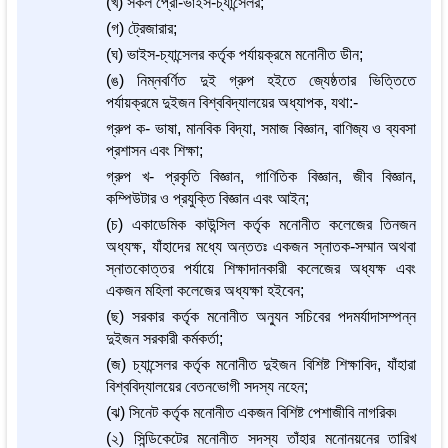
(খ) সকল প্রো-ভাইস-চ্যান্সেলর;
(গ) ট্রেজারার;
(ঘ) ভাইস-চ্যান্সেলর কর্তৃক পর্যায়ক্রমে মনোনীত ডীন;
(ঙ) নিম্নবর্ণিত দুই গ্রুপ হইতে জ্যেষ্ঠতার ভিত্তিতে
পর্যায়ক্রমে দুইজন বিশ্ববিদ্যালয়ের অধ্যাপক, যথা:-
গ্রুপ ক- ভাষা, মানবিক বিদ্যা, সমাজ বিজ্ঞান, বাণিজ্য ও ব্যবসা
প্রশাসন এবং শিক্ষা;
গ্রুপ খ- প্রকৃতি বিজ্ঞান, গাণিতিক বিজ্ঞান, জীব বিজ্ঞান,
কম্পিউটার ও প্রযুক্তি বিজ্ঞান এবং আইন;
(চ) একাডেমিক কাউন্সিল কর্তৃক মনোনীত কলেজের তিনজন
অধ্যক্ষ, যাঁহাদের মধ্যে অন্ততঃ একজন স্নাতক-সম্মান অথবা
স্নাতকোত্তর পর্যায়ে শিক্ষাদানকারী কলেজের অধ্যক্ষ এবং
একজন মহিলা কলেজের অধ্যক্ষা হইবেন;
(ছ) সরকার কর্তৃক মনোনীত অন্যুন সচিবের পদমর্যাদাসম্পন্ন
দুইজন সরকারী কর্মকর্তা;
(জ) চ্যান্সেলর কর্তৃক মনোনীত দুইজন বিশিষ্ট শিক্ষাবিদ, যাঁহারা
বিশ্ববিদ্যালয়ের বেতনভোগী সদস্য নহেন;
(ঝ) সিনেট কর্তৃক মনোনীত একজন বিশিষ্ট পেশাজীবি নাগরিক৷
(২) সিন্ডিকেটের মনোনীত সদস্য তাঁহার মনোনয়নের তারিখ