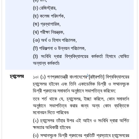
(চ) রেজিস্ট্রার,
(ছ) কলেজ পরিদর্শক,
(জ) গ্রন্থাগারিক,
(ঝ) পরীক্ষা নিয়ন্ত্রক,
(ঞ) অর্থ ও হিসাব পরিচালক,
(ট) পরিকল্পনা ও উন্নয়ন পরিচালক,
(ঠ) সংবিধি দ্বারা বিশ্ববিদ্যালয়ের কর্মকর্তা হিসাবে ঘোষিত
অন্যান্য কর্মকর্তা৷
1
চ্যান্সেলর
১০৷ (১) গণপ্রজাতন্ত্রী বাংলাদেশের
[রাষ্ট্রপতি] বিশ্ববিদ্যালয়ের
চ্যান্সেলর হইবেন এবং তিনি একাডেমিক ডিগ্রী ও সম্মানসূচক
ডিগ্রী প্রদানের সমাবর্তন অনুষ্ঠানে সভাপতিত্ব করিবেন:
তবে শর্ত থাকে যে, চ্যান্সেলর, ইচ্ছা করিলে, কোন সমাবর্তন
অনুষ্ঠানে সভাপতিত্ব করার জন্য অন্য কোন ব্যক্তিকে
মনোনয়ন দিতে পারিবেন৷
(২) চ্যান্সেলর তাঁহার উপর এই আইন ও সংবিধি দ্বারা অর্পিত
ক্ষমতার অধিকারী হইবেন৷
(৩) সম্মানসূচক ডিগ্রী প্রদানের প্রতিটি প্রস্তাবে চ্যান্সেলরের