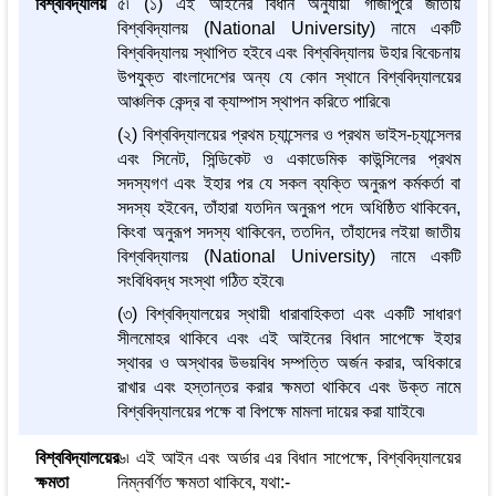
বিশ্ববিদ্যালয়
৫৷ (১) এই আইনের বিধান অনুযায়ী গাজীপুরে জাতীয়
বিশ্ববিদ্যালয় (National University) নামে একটি
বিশ্ববিদ্যালয় স্থাপিত হইবে এবং বিশ্ববিদ্যালয় উহার বিবেচনায়
উপযুক্ত বাংলাদেশের অন্য যে কোন স্থানে বিশ্ববিদ্যালয়ের
আঞ্চলিক কেন্দ্র বা ক্যাম্পাস স্থাপন করিতে পারিবে৷
(২) বিশ্ববিদ্যালয়ের প্রথম চ্যান্সেলর ও প্রথম ভাইস-চ্যান্সেলর
এবং সিনেট, সিন্ডিকেট ও একাডেমিক কাউন্সিলের প্রথম
সদস্যগণ এবং ইহার পর যে সকল ব্যক্তি অনুরূপ কর্মকর্তা বা
সদস্য হইবেন, তাঁহারা যতদিন অনুরূপ পদে অধিষ্ঠিত থাকিবেন,
কিংবা অনুরূপ সদস্য থাকিবেন, ততদিন, তাঁহাদের লইয়া জাতীয়
বিশ্ববিদ্যালয় (National University) নামে একটি
সংবিধিবদ্ধ সংস্থা গঠিত হইবে৷
(৩) বিশ্ববিদ্যালয়ের স্থায়ী ধারাবাহিকতা এবং একটি সাধারণ
সীলমোহর থাকিবে এবং এই আইনের বিধান সাপেক্ষে ইহার
স্থাবর ও অস্থাবর উভয়বিধ সম্পত্তি অর্জন করার, অধিকারে
রাখার এবং হস্তান্তর করার ক্ষমতা থাকিবে এবং উক্ত নামে
বিশ্ববিদ্যালয়ের পক্ষে বা বিপক্ষে মামলা দায়ের করা যাাইবে৷
বিশ্ববিদ্যালয়ের
৬৷ এই আইন এবং অর্ডার এর বিধান সাপেক্ষে, বিশ্ববিদ্যালয়ের
ক্ষমতা
নিম্নবর্ণিত ক্ষমতা থাকিবে, যথা:-