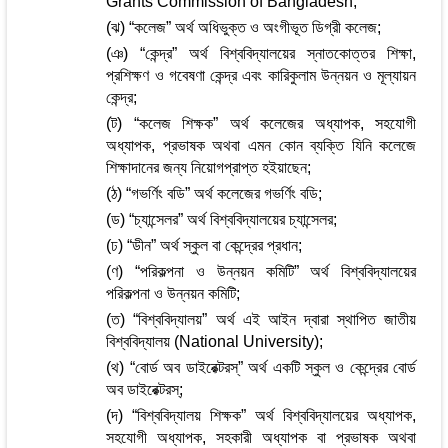
Grants Commission of Bangladesh;
(ঝ) “কলেজ” অর্থ অধিভুক্ত ও অংগীভূত ডিগ্রী কলেজ;
(ঞ) “কেন্দ্র” অর্থ বিশ্ববিদ্যালয়ের স্নাতকোত্তর শিক্ষা,
প্রশিক্ষণ ও গবেষণা কেন্দ্র এবং কারিকুলাম উন্নয়ন ও মূল্যায়ন
কেন্দ্র;
(ট) “কলেজ শিক্ষক” অর্থ কলেজের অধ্যাপক, সহযোগী
অধ্যাপক, প্রভাষক অথবা এমন কোন ব্যক্তি যিনি কলেজে
শিক্ষাদানের জন্য নিয়োগপ্রাপ্ত হইয়াছেন;
(ঠ) “গভর্ণিং বডি” অর্থ কলেজের গভর্ণিং বডি;
(ড) “চ্যান্সেলর” অর্থ বিশ্ববিদ্যালয়ের চ্যান্সেলর;
(ঢ) “ডীন” অর্থ স্কুল বা কেন্দ্রের প্রধান;
(ণ) “পরিকল্পনা ও উন্নয়ন কমিটি” অর্থ বিশ্ববিদ্যালয়ের
পরিকল্পনা ও উন্নয়ন কমিটি;
(ত) “বিশ্ববিদ্যালয়” অর্থ এই আইন দ্বারা স্থাপিত জাতীয়
বিশ্ববিদ্যালয় (National University);
(থ) “বোর্ড অব ডাইরেক্টরস্‌” অর্থ একটি স্কুল ও কেন্দ্রের বোর্ড
অব ডাইরেক্টরস্‌;
(দ) “বিশ্ববিদ্যালয় শিক্ষক” অর্থ বিশ্ববিদ্যালয়ের অধ্যাপক,
সহযোগী অধ্যাপক, সহকারী অধ্যাপক বা প্রভাষক অথবা