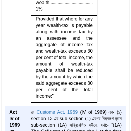
wealth.....................................
1%:
Provided that where for any
year wealth-tax is payable
along with income tax by
an assessee and the
aggregate of income tax
and wealth-tax exceeds 30
per cent of total income, the
amount of wealth-tax
payable shall be reduced
by the amount by which the
said aggregate exceeds 30
per cent of the total
income;”
Act
৫৷
Customs Act, 1969
(IV of 1969) এর- (১)
IV of
section 13 এর sub-section (1) এরপর নিম্নরূপ নূতন
1969
sub-section (1A) সন্নিবেশিত হইবে, যথা:- “(1A)