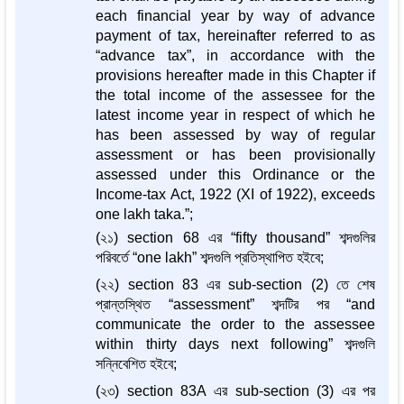
each financial year by way of advance
payment of tax, hereinafter referred to as
“advance tax”, in accordance with the
provisions hereafter made in this Chapter if
the total income of the assessee for the
latest income year in respect of which he
has been assessed by way of regular
assessment or has been provisionally
assessed under this Ordinance or the
Income-tax Act, 1922 (XI of 1922), exceeds
one lakh taka.”;
(২১) section 68 এর “fifty thousand” শব্দগুলির
পরিবর্তে “one lakh” শব্দগুলি প্রতিস্থাপিত হইবে;
(২২) section 83 এর sub-section (2) তে শেষ
প্রান্তস্থিত “assessment” শব্দটির পর “and
communicate the order to the assessee
within thirty days next following” শব্দগুলি
সন্নিবেশিত হইবে;
(২৩) section 83A এর sub-section (3) এর পর