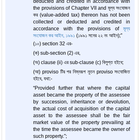
deducted and credited in accordance with
the provisions of Chapter VII and মূল্য সংযোজন
কর (value-added tax) thereon has not been
collected or deducted and credited in
accordance with the provisions of
মূল্য
সংযোজন কর আইন, ১৯৯১
(১৯৯১ সনের ২২ নং আইন);”
(১০) section 32 এর-
(ক) sub-section (2) এর,
(অ) clause (ii) এর sub-clause (c) বিলুপ্ত হইবে;
(আ) proviso টির পর নিম্নরূপ নূতন proviso সংযোজিত
হইবে, যথা:-
“Provided further that where the capital
asset became the property of the assessee
by succession, inheritance or devolution,
the actual cost of acquisition of the capital
asset to the assessee shall be the fair
market value of the property prevailing at
the time the assessee became the owner of
such property.”;