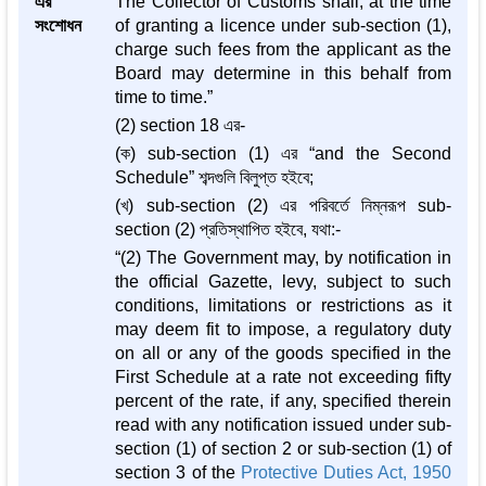
এর
The Collector of Customs shall, at the time
সংশোধন
of granting a licence under sub-section (1),
charge such fees from the applicant as the
Board may determine in this behalf from
time to time.”
(2) section 18 এর-
(ক) sub-section (1) এর “and the Second
Schedule” শব্দগুলি বিলুপ্ত হইবে;
(খ) sub-section (2) এর পরিবর্তে নিম্নরূপ sub-
section (2) প্রতিস্থাপিত হইবে, যথা:-
“(2) The Government may, by notification in
the official Gazette, levy, subject to such
conditions, limitations or restrictions as it
may deem fit to impose, a regulatory duty
on all or any of the goods specified in the
First Schedule at a rate not exceeding fifty
percent of the rate, if any, specified therein
read with any notification issued under sub-
section (1) of section 2 or sub-section (1) of
section 3 of the
Protective Duties Act, 1950