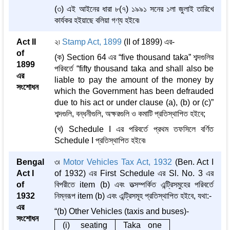
(৩) এই আইনের ধারা ৮(৭) ১৯৯১ সনের ১লা জুলাই তারিখে
কার্যকর হইয়াছে বলিয়া গণ্য হইবে৷
Act II
২৷
Stamp Act, 1899
(II of 1899) এর-
of
(ক) Section 64 এর “five thousand taka” শব্দগুলির
1899
পরিবর্তে “fifty thousand taka and shall also be
এর
liable to pay the amount of the money by
সংশোধন
which the Government has been defrauded
due to his act or under clause (a), (b) or (c)”
শব্দগুলি, বন্ধনীগুলি, অক্ষরগুলি ও কমাটি প্রতিস্থাপিত হইবে;
(খ) Schedule I এর পরিবর্তে প্রথম তফসিলে বর্ণিত
Schedule I প্রতিস্থাপিত হইবে৷
Bengal
৩৷
Motor Vehicles Tax Act, 1932
(Ben. Act I
Act I
of 1932) এর First Schedule এর Sl. No. 3 এর
of
বিপরীতে item (b) এবং তত্সম্পর্কিত এন্ট্রিসমুহের পরিবর্তে
1932
নিম্নরূপ item (b) এবং এন্ট্রিসমূহ প্রতিস্থাপিত হইবে, যথা:-
এর
“(b) Other Vehicles (taxis and buses)-
সংশোধন
(i) seating
Taka one