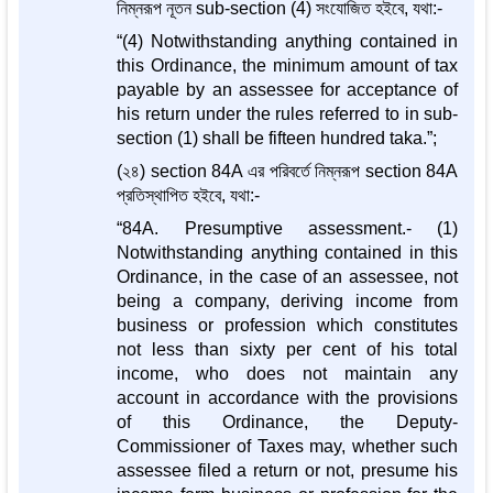
নিম্নরূপ নূতন sub-section (4) সংযোজিত হইবে, যথা:-
“(4) Notwithstanding anything contained in
this Ordinance, the minimum amount of tax
payable by an assessee for acceptance of
his return under the rules referred to in sub-
section (1) shall be fifteen hundred taka.”;
(২৪) section 84A এর পরিবর্তে নিম্নরূপ section 84A
প্রতিস্থাপিত হইবে, যথা:-
“84A. Presumptive assessment.- (1)
Notwithstanding anything contained in this
Ordinance, in the case of an assessee, not
being a company, deriving income from
business or profession which constitutes
not less than sixty per cent of his total
income, who does not maintain any
account in accordance with the provisions
of this Ordinance, the Deputy-
Commissioner of Taxes may, whether such
assessee filed a return or not, presume his