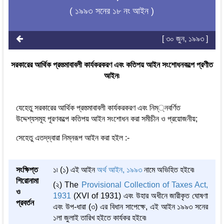
( ১৯৯৩ সনের ১৮ নং আইন )
[ ৩০ জুন, ১৯৯৩ ]
সরকারের আর্থিক প্রস্ত্মাবাবলী কার্যকরকরণ এবং কতিপয় আইন সংশোধনকল্পে প্রণীত
আইন৷
যেহেতু সরকারের আর্থিক প্রস্ত্মাবাবলী কার্যকরকরণ এবং নিম্্নবর্ণিত
উদ্দেশ্যসমূহ পূরণকল্পে কতিপয় আইন সংশোধন করা সমীচীন ও প্রয়োজনীয়;
সেহেতু এতদ্‌দ্বারা নিম্নরূপ আইন করা হইল :-
সংক্ষিপ্ত
১৷ (১) এই আইন
অর্থ আইন, ১৯৯৩
নামে অভিহিত হইবে৷
শিরোনামা
(২) The
Provisional Collection of Taxes Act,
ও
1931
(XVI of 1931) এবং উহার অধীনে জারীকৃত ঘোষণা
প্রবর্তন
এবং উপ-ধারা (৩) এর বিধান সাপেক্ষে, এই আইন ১৯৯৩ সনের
১লা জুলাই তারিখ হইতে কার্যকর হইবে৷