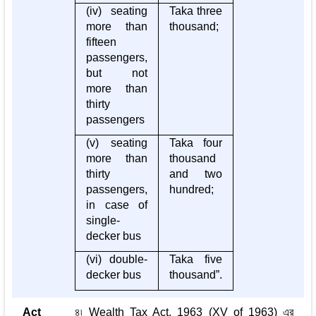
(iv) seating
Taka three
more than
thousand;
fifteen
passengers,
but not
more than
thirty
passengers
(v) seating
Taka four
more than
thousand
thirty
and two
passengers,
hundred;
in case of
single-
decker bus
(vi) double-
Taka five
decker bus
thousand”.
Act
৪৷ Wealth Tax Act, 1963 (XV of 1963) এর