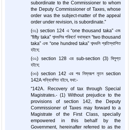
subordinate to the Commissioner to whom
the Deputy Commissioner of Taxes, whose
order was the subject-matter of the appeal
order under revision, is subordinate.”
(৩১) section 124 এ “one thousand taka” এবং
“fifty taka” শব্দগুলির পরিবর্তে যথাক্রমে “two thousand
taka” এবং “one hundred taka” শব্দগুলি প্রতিস্থাপিত
হইবে;
(৩২) section 128 এর sub-section (3) বিলুপ্ত
হইবে;
(৩৩) section 142 এর পর নিম্নরূপ নূতন section
142A সন্নিবেশিত হইবে, যথা:-
“142A. Recovery of tax through Special
Magistrates.- (1) Without prejudice to the
provisions of section 142, the Deputy
Commissioner of Taxes may forward to a
Magistrate of the First Class, specially
empowered in this behalf by the
Government, hereinafter referred to as the