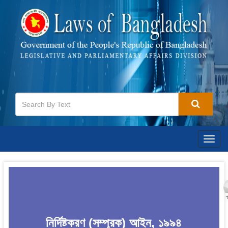
Togg
navig
নির্দিষ্টকরণ (সম্পূরক) আইন, ১৯৯৪