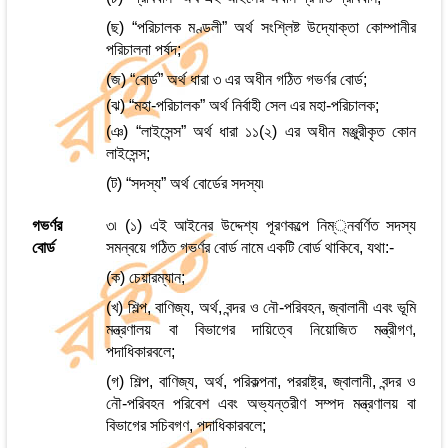
(ছ) “পরিচালক মণ্ডলী” অর্থ সংশ্লিষ্ট উদ্যোক্তা কোম্পানীর
পরিচালনা পর্ষদ;
(জ) “বোর্ড” অর্থ ধারা ৩ এর অধীন গঠিত গভর্ণর বোর্ড;
(ঝ) “মহা-পরিচালক” অর্থ নির্বাহী সেল এর মহা-পরিচালক;
(ঞ) “লাইসেন্স” অর্থ ধারা ১১(২) এর অধীন মঞ্জুরীকৃত কোন
লাইসেন্স;
(ট) “সদস্য” অর্থ বোর্ডের সদস্য৷
গভর্ণর
৩৷ (১) এই আইনের উদ্দেশ্য পূরণকল্পে নিম্্নবর্ণিত সদস্য
বোর্ড
সমন্বয়ে গঠিত গভর্ণর বোর্ড নামে একটি বোর্ড থাকিবে, যথা:-
(ক) চেয়ারম্যান;
(খ) শিল্প, বাণিজ্য, অর্থ, বন্দর ও নৌ-পরিবহন, জ্বালানী এবং ভূমি
মন্ত্রণালয় বা বিভাগের দায়িত্বে নিয়োজিত মন্ত্রীগণ,
পদাধিকারবলে;
(গ) শিল্প, বাণিজ্য, অর্থ, পরিকল্পনা, পররাষ্ট্র, জ্বালানী, বন্দর ও
নৌ-পরিবহন পরিবেশ এবং অভ্যন্তরীণ সম্পদ মন্ত্রণালয় বা
বিভাগের সচিবগণ, পদাধিকারবলে;