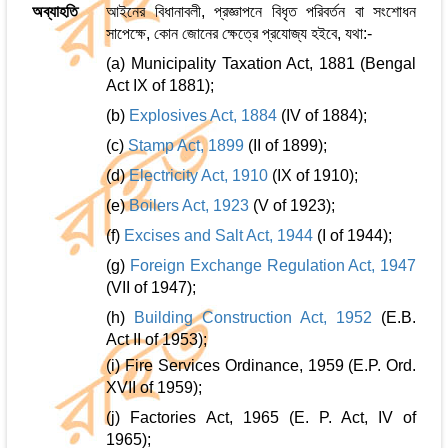
অব্যাহতি
আইনের বিধানাবলী, প্রজ্ঞাপনে বিধৃত পরিবর্তন বা সংশোধন
সাপেক্ষে, কোন জোনের ক্ষেত্রে প্রযোজ্য হইবে, যথা:-
(a) Municipality Taxation Act, 1881 (Bengal
Act IX of 1881);
(b)
Explosives Act, 1884
(IV of 1884);
(c)
Stamp Act, 1899
(II of 1899);
(d)
Electricity Act, 1910
(IX of 1910);
(e)
Boilers Act, 1923
(V of 1923);
(f)
Excises and Salt Act, 1944
(I of 1944);
(g)
Foreign Exchange Regulation Act, 1947
(VII of 1947);
(h)
Building Construction Act, 1952
(E.B.
Act II of 1953);
(i) Fire Services Ordinance, 1959 (E.P. Ord.
XVII of 1959);
(j) Factories Act, 1965 (E. P. Act, IV of
1965);