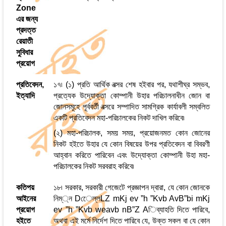
Zone
এর জন্য
প্রদত্ত
রেয়াতী
সুবিধার
প্রয়োগ
প্রতিবেদন,
১৭৷ (১) প্রতি আর্থিক বত্সর শেষ হইবার পর, যথাশীঘ্র সম্ভব,
ইত্যাদি
প্রত্যেক উদ্যোক্তা কোম্পানী উহার পরিচালনাধীন জোন বা
জোনসমূহে পূর্ববর্তী বত্সরে সম্পাদিত সামগ্রিক কার্যাবলী সম্বলিত
একটি প্রতিবেদন মহা-পরিচালকের নিকট দাখিল করিবে৷
(২) মহা-পরিচালক, সময় সময়, প্রয়োজনমত কোন জোনের
নিকট হইতে উহার যে কোন বিষয়ের উপর প্রতিবেদন বা বিবরণী
আহ্বান করিতে পারিবেন এবং উদ্যোক্তা কোম্পানী উহা মহা-
পরিচালকের নিকট সরবরাহ করিবে৷
কতিপয়
১৮৷ সরকার, সরকারী গেজেটে প্রজ্ঞাপন দ্বারা, যে কোন জোনকে
আইনের
নিম্্ন Dেেল্লLZ mKj ev ”h ”Kvb AvB”bi mKj
প্রয়োগ
ev ”h ”Kvb weavb nB”Z Aিব্যাহতি দিতে পারিবে,
হইতে
অথবা এই মর্মে নির্দেশ দিতে পারিবে যে, উক্ত সকল বা যে কোন