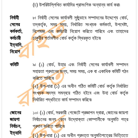
(ঢ) উপরিউল্লিখিত কার্যাদির প্রাসংগিক অন্যান্য কার্য করা৷
নির্বাহী
৮৷ নির্বাহী সেলের কার্যাবলী সুষ্ঠুভাবে সম্পাদনের উদ্দেশ্যে বোর্ড,
সেলের
তদ্‌কর্তৃক, সময় সময়, নির্ধারিত সংখ্যক কর্মকর্তা, উপদেষ্টা,
কর্মকর্তা,
বিশেষজ্ঞ এবং কর্মচারী নিয়োগ করিতে পারিবে এবং তাহাদের
কর্মচারী
চাকুরীর শর্তাবলীও বোর্ড কর্তৃক স্থিরকৃত হইবে৷
ইত্যাদি,
নিয়োগ
কমিটি
৯৷ (১) বোর্ড, উহার এবং নির্বাহী সেলের কার্যাবলী সম্পাদন
সহায়তা প্রদানের জন্য, সময় সময়, এক বা একাধিক কমিটি গঠন
করিতে পারিবে৷
(২) উপ-ধারা (১) এর অধীন গঠিত কমিটি বোর্ড কর্তৃক নির্ধারিত
সংখ্যক সদস্য সমন্বয়ে গঠিত হইবে এবং উহা বোর্ড কর্তৃক
নির্ধারিত পদ্ধতিতে কার্য সম্পাদন করিবে৷
জোনের
১০৷ (১) বোর্ড, সরকারী গেজেটে প্রজ্ঞাপন দ্বারা, জোনের জায়গা
জায়গা
নির্বাচনের জন্য কোন উদ্যোক্তা কোম্পানীকে অনুমতি পত্র
নির্বাচন,
প্রদান করিতে পারিবে৷
ইত্যাদি
(২) উপ-ধারা (১) এর অধীন প্রদত্ত অনুমতিপত্রের ভিত্তিতে