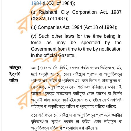
1984
(LXXII of 1984);
(t) Rajshahi City Corporation Act, 1987
(XXXVIII of 1987);
(u) Companies Act, 1994 (Act 18 of 1994);
(v) Such other laws for the time being in
force as may be specified by the
Government from time to time by notification
in the official Gazette.
লাইসেন্স,
১৯৷ (১) বোর্ড যদি, নির্বাহী সেলের প্রতিবেদনের ভিত্তিতে, এই
ইত্যাদি
মর্মে সন্তুষ্ট হয় যে, কোন লাইসেন্স প্রাপক বা অনুমতিপত্র
বাতিল
প্রাপক এই আইন বা প্রবিধান এর কোন বিধান বা লাইসেন্সের বা,
ক্ষেত্রমত, অনুমতিপত্রের কোন শর্ত ভংগ করিয়াছেন অথবা এই
আইনে প্রদত্ত ক্ষমতাবলে জারীকৃত কোন আদেশ বা নির্দেশ
অনুযায়ী কাজ করিতে ব্যর্থ হইয়াছেন, তাহা হইলে বোর্ড সংশ্লিষ্ট
লাইসেন্স বা অনুমতিপত্র বাতিল বা প্রত্যাহার করিতে পারিবে:
তবে শর্ত থাকে যে, লাইসেন্স বা অনুমতিপত্র প্রাপককে শুনানীর
যুক্তিসংগত সুযোগ প্রদান না করিয়া কোন লাইসেন্স বা
অনুমতিপত্র বাতিল বা প্রত্যাহার করা যাইবে না৷