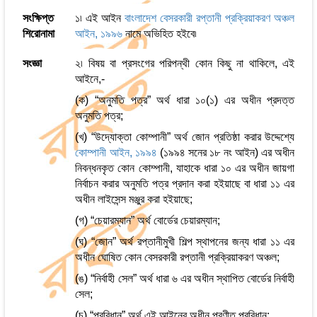
সংক্ষিপ্ত
১৷ এই আইন
বাংলাদেশ বেসরকারী রপ্তানী প্রক্রিয়াকরণ অঞ্চল
শিরোনামা
আইন, ১৯৯৬
নামে অভিহিত হইবে৷
সংজ্ঞা
২৷ বিষয় বা প্রসংগের পরিপন্থী কোন কিছু না থাকিলে, এই
আইনে,-
(ক) “অনুমতি পত্র” অর্থ ধারা ১০(১) এর অধীন প্রদত্ত
অনুমতি পত্র;
(খ) “উদ্যোক্তা কোম্পানী” অর্থ জোন প্রতিষ্ঠা করার উদ্দেশ্যে
কোম্পানী আইন, ১৯৯৪
(১৯৯৪ সনের ১৮ নং আইন) এর অধীন
নিবন্ধনকৃত কোন কোম্পানী, যাহাকে ধারা ১০ এর অধীন জায়গা
নির্বাচন করার অনুমতি পত্র প্রদান করা হইয়াছে বা ধারা ১১ এর
অধীন লাইসেন্স মঞ্জুর করা হইয়াছে;
(গ) “চেয়ারম্যান” অর্থ বোর্ডের চেয়ারম্যান;
(ঘ) “জোন” অর্থ রপ্তানীমুখী শিল্প স্থাপনের জন্য ধারা ১১ এর
অধীন ঘোষিত কোন বেসরকারী রপ্তানী প্রক্রিয়াকরণ অঞ্চল;
(ঙ) “নির্বাহী সেল” অর্থ ধারা ৬ এর অধীন স্থাপিত বোর্ডের নির্বাহী
সেল;
(চ) “প্রবিধান” অর্থ এই আইনের অধীন প্রণীত প্রবিধান;