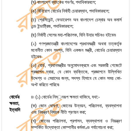
(ঘ) বাংলাদেশ ব্যাংকের গভর্ণর, পদাধিকারবলে;
(ঙ) বিনিয়োগ বোর্ডের নির্বাহী চেয়ারম্যান, পদাধিকারবলে;
(চ) প্রেসিডেন্ট, ফেডারেশন অব বাংলাদেশ চেম্বার অব কমার্স
এন্ড ইন্ডাষ্ট্রিজ, পদাধিকারবলে;
(ছ) নির্বাহী সেলের মহা-পরিচালক, যিনি উহার সচিবও হইবেন৷
(২) গণপ্রজাতন্ত্রী বাংলাদেশের প্রধানমন্ত্রী অথবা তত্কর্তৃক
মনোনীত কোন সদস্য, যিনি একজন মন্ত্রী, বোর্ডের চেয়ারম্যান
হইবেন৷
(৩) বোর্ড, প্রধানমন্ত্রীর অনুমোদনক্রমে এবং সরকারী গেজেটে
প্রজ্ঞাপন দ্বারা, যে কোন ব্যক্তিকে, প্রজ্ঞাপনে উল্লিখিত
উদ্দেশ্য ও মেয়াদের জন্য, সদস্য হিসাবে যে কোন সময় কো-
অপ্ট করিতে পারিবে৷
বোর্ডের
৪৷ (১) বোর্ডের নিম্্নরূপ ক্ষমতা থাকিবে, যথা:-
ক্ষমতা,
(ক) জোন ঘোষণা, জোনের উন্নয়ন, পরিচালনা, ব্যবস্থাপনা
ইত্যাদি
এবং নিয়ন্ত্রণ বিষয়ক নীতি প্রণয়ন করা;
(খ) জোনের পরিচালনা, প্রশাসন, ব্যবস্থাপনা ও নিয়ন্ত্রণ
সম্পর্কিত উদ্যোক্তা কোম্পানীর কর্মকাণ্ড পর্যালোচনা করা;