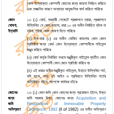
কোন উদ্যোক্তা কোম্পানী জোনের জন্য জায়গা নির্বাচন করিতে
এবং তজ্জনিত কারণে অন্যান্য আনুষংগিক কার্য করিতে পারিবে৷
জোন
১১৷ (১) বোর্ড, সরকারী গেজেটে প্রজ্ঞাপনে দ্বারা, প্রজ্ঞাপনে
ঘোষণা,
উল্লিখিত যে কোন জায়গা, ধারা ১০ এর অধীন নির্বাচিত হউক না
ইত্যাদি
হউক, লইয়া জোন ঘোষণা দিতে পারিবে৷
(২) উপ-ধারা (১) এর অধীন ঘোষিত জায়গায় কোন জোন
প্রতিষ্ঠার জন্য বোর্ড কোন উদ্যোক্তা কোম্পানীকে লাইসেন্স
মঞ্জুর করিতে পারিবে৷
(৩) বোর্ড কর্তৃক নির্ধারিত ফরমে মঞ্জুরীকৃত লাইসেন্স ব্যতীত কোন
উদ্যোক্তা কোম্পানী কোন জোন প্রতিষ্ঠা করিবে না৷
(৪) এই ধারার অধীন মঞ্জুরীকৃত লাইসেন্স, উহাতে উল্লিখিত শর্ত,
যদি থাকে, যাহা এই আইন ও প্রবিধানে উল্লিখিত শর্তের
অতিরিক্ত হইবে, সাপেক্ষে কার্যকর হইবে৷
জোনের
১২৷ (১) কোন জমি কোন জোনের জন্য প্রয়োজন হইলে, উক্ত
জন্য
জমি সরকার উক্ত জোনের জন্য
Acquisition and
জমি
Requisition of Immovable Property
অধিগ্রহণ
Ordinance, 1982
(II of 1982) এর অধীন অধিগ্রহণ