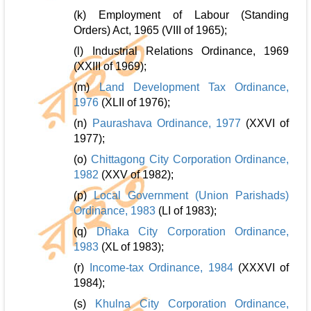
(k) Employment of Labour (Standing
Orders) Act, 1965 (VIII of 1965);
(l) Industrial Relations Ordinance, 1969
(XXIII of 1969);
(m)
Land Development Tax Ordinance,
1976
(XLII of 1976);
(n)
Paurashava Ordinance, 1977
(XXVI of
1977);
(o)
Chittagong City Corporation Ordinance,
1982
(XXV of 1982);
(p)
Local Government (Union Parishads)
Ordinance, 1983
(LI of 1983);
(q)
Dhaka City Corporation Ordinance,
1983
(XL of 1983);
(r)
Income-tax Ordinance, 1984
(XXXVI of
1984);
(s)
Khulna City Corporation Ordinance,