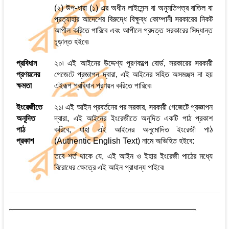
(২) উপ-ধারা (১) এর অধীন লাইসেন্স বা অনুমতিপত্র বাতিল বা
প্রত্যাহার আদেশের বিরুদ্ধে বিক্ষুব্ধ কোম্পানী সরকারের নিকট
আপীল করিতে পারিবে এবং আপীলে প্রদত্ত সরকারের সিদ্ধান্ত
চূড়ান্ত হইবে৷
প্রবিধান
২০৷ এই আইনের উদ্দেশ্য পূরণকল্পে বোর্ড, সরকারের সরকারী
প্রণয়নের
গেজেটে প্রজ্ঞাপন দ্বারা, এই আইনের সহিত অসমঞ্জস না হয়
ক্ষমতা
এইরূপ প্রবিধান প্রণয়ন করিতে পারিবে৷
ইংরেজীতে
২১৷ এই আইন প্রবর্তনের পর সরকার, সরকারী গেজেটে প্রজ্ঞাপন
অনূদিত
দ্বারা, এই আইনের ইংরেজীতে অনূদিত একটি পাঠ প্রকাশ
পাঠ
করিবে, যাহা এই আইনের অনুমোদিত ইংরেজী পাঠ
প্রকাশ
(Authentic English Text) নামে অভিহিত হইবে:
তবে শর্ত থাকে যে, এই আইন ও ইহার ইংরেজী পাঠের মধ্যে
বিরোধের ক্ষেত্রে এই আইন প্রাধান্য পাইবে৷