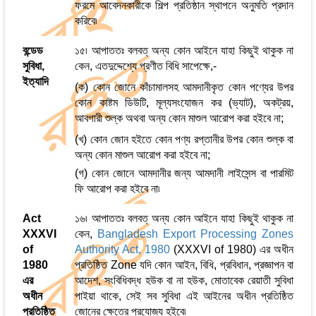
ফরমে আবেদনকারীকে শিল্প প্রতিষ্ঠান স্থাপনে অনুমতি প্রদান
করিবে৷
বন্ডেড
১৫৷ আপাততঃ বলবত্ অন্য কোন আইনে যাহা কিছুই থাকুক না
সুবিধা,
কেন, এতদুদ্দেশ্যে প্রণীত বিধি সাপেক্ষে,-
ইত্যাদি
(ক) কোন জোনে কাঁচামালসহ আমদানীকৃত কোন পণ্যের উপর
কোন কাষ্টম ডিউটি, মূল্যসংযোজন কর (ভ্যাট), অকট্রয়,
আবগারী শুল্ক অথবা অন্য কোন মাশুল আরোপ করা হইবে না;
(খ) কোন জোন হইতে কোন পণ্য রপ্তানীর উপর কোন শুল্ক বা
অন্য কোন মাশুল আরোপ করা হইবে না;
(গ) কোন জোনে আমদানীর জন্য আমদানী লাইসেন্স বা পারমিট
ফি আরোপ করা হইবে না৷
Act
১৬৷ আপাততঃ বলবত্ অন্য কোন আইনে যাহা কিছুই থাকুক না
XXXVI
কেন,
Bangladesh Export Processing Zones
of
Authority Act, 1980
(XXXVI of 1980) এর অধীন
1980
প্রতিষ্ঠিত Zone যদি কোন আইন, বিধি, প্রবিধান, প্রজ্ঞাপন বা
এর
আদেশ, সংবিধিবদ্ধ হউক বা না হউক, মোতাবেক রেয়াতী সুবিধা
অধীন
পাইয়া থাকে, সেই সব সুবিধা এই আইনের অধীন প্রতিষ্ঠিত
প্রতিষ্ঠিত
জোনের ক্ষেত্রে প্রযোজ্য হইবে৷