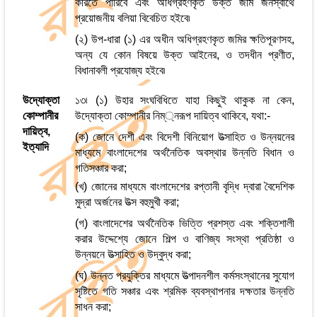
করিতে পারিবে এবং অধিগ্রহণকৃত উক্ত জমি জনস্বার্থে
প্রয়োজনীয় বলিয়া বিবেচিত হইবে৷
(২) উপ-ধারা (১) এর অধীন অধিগ্রহণকৃত জমির ক্ষতিপূরণসহ,
অন্য যে কোন বিষয়ে উক্ত আইনের, ও তদধীন প্রণীত,
বিধানাবলী প্রযোজ্য হইবে৷
উদ্যোক্তা
১৩৷ (১) উহার সংঘবিধিতে যাহা কিছুই থাকুক না কেন,
কোম্পানীর
উদ্যোক্তা কোম্পানীর নিম্্নরূপ দায়িত্ব থাকিবে, যথা:-
দায়িত্ব,
(ক) জোনে দেশী এবং বিদেশী বিনিয়োগ উত্সাহিত ও উন্নয়নের
ইত্যাদি
মাধ্যমে বাংলাদেশের অর্থনৈতিক অবস্থার উন্নতি বিধান ও
গতিসঞ্চার করা;
(খ) জোনের মাধ্যমে বাংলাদেশের রপ্তানী বৃদ্ধি দ্বারা বৈদেশিক
মুদ্রা অর্জনের উত্স বহুমুখী করা;
(গ) বাংলাদেশের অর্থনৈতিক ভিত্তি প্রশস্ত এবং শক্তিশালী
করার উদ্দেশ্যে জোনে শিল্প ও বাণিজ্য সংস্থা প্রতিষ্ঠা ও
উন্নয়নে উত্সাহিত ও উদ্বুদ্ধ করা;
(ঘ) উন্নত প্রযুক্তির মাধ্যমে উত্পাদনশীল কর্মসংস্থানের সুযোগ
সৃষ্টিতে গতি সঞ্চার এবং শ্রমিক ব্যবস্থাপনার দক্ষতার উন্নতি
সাধন করা;