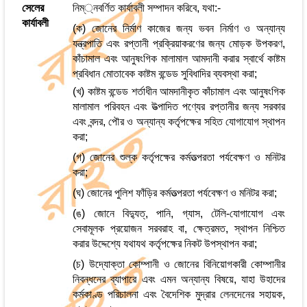
সেলের
নিম্্নবর্ণিত কার্যাবলী সম্পাদন করিবে, যথা:-
কার্যাবলী
(ক) জোনের নির্মাণ কাজের জন্য ভবন নির্মাণ ও অন্যান্য
যন্ত্রপাতি এবং রপ্তানী প্রক্রিয়াকরণের জন্য মোড়ক উপকরণ,
কাঁচামাল এবং আনুষংগিক মালামাল আমদানী করার স্বার্থে কাষ্টম
প্রবিধান মোতাবেক কাষ্টম বন্ডেড সুবিধাদির ব্যবস্থা করা;
(খ) কাষ্টম বন্ডেড শর্তাধীন আমদানীকৃত কাঁচামাল এবং আনুষংগিক
মালামাল পরিবহন এবং উত্পাদিত পণ্যের রপ্তানীর জন্য সরকার
এবং বন্দর, পৌর ও অন্যান্য কর্তৃপক্ষের সহিত যোগাযোগ স্থাপন
করা;
(গ) জোনের শুল্ক কর্তৃপক্ষের কর্মতত্পরতা পর্যবেক্ষণ ও মনিটর
করা;
(ঘ) জোনের পুলিশ ফাঁড়ির কর্মতত্পরতা পর্যবেক্ষণ ও মনিটর করা;
(ঙ) জোনে বিদ্যুত্, পানি, গ্যাস, টেলি-যোগাযোগ এবং
সেবামূলক প্রয়োজন সরবরাহ বা, ক্ষেত্রমত, স্থাপন নিশ্চিত
করার উদ্দেশ্যে যথাযথ কর্তৃপক্ষের নিকট উপস্থাপন করা;
(চ) উদ্যোক্তা কোম্পানী ও জোনের বিনিয়োগকারী কোম্পানীর
নিবন্ধনের ব্যাপারে এবং এমন অন্যান্য বিষয়ে, যাহা উহাদের
কর্মকাণ্ড পরিচালনা এবং বৈদেশিক মুদ্রার লেনদেনের সহায়ক,