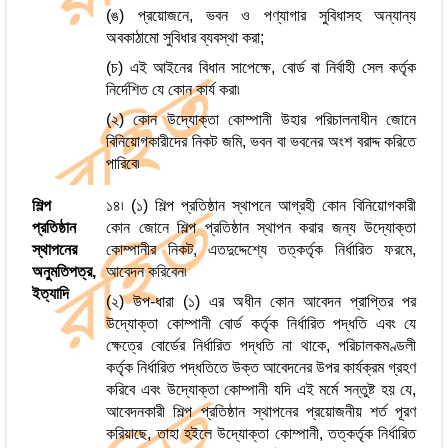
(ঙ) প্রয়োজনে, ভবন ও পণ্যাগার সুবিধাসহ অন্যান্য
অবকাঠামো সুবিধার ব্যবস্থা করা;
(চ) এই আইনের বিধান সাপেক্ষে, বোর্ড বা নির্বাহী সেল কর্তৃক
নির্দেশিত যে কোন কার্য করা৷
(২) কোন উদ্যোক্তা কোম্পানী উহার পরিচালনাধীন জোনে
বিনিয়োগকারীদের নিকট জমি, ভবন বা ভবনের অংশ বরাদ্দ করিতে
পারিবে৷
শিল্প
১৪৷ (১) শিল্প প্রতিষ্ঠান স্থাপনে আগ্রহী কোন বিনিয়োগকারী
প্রতিষ্ঠান
কোন জোনে শিল্প প্রতিষ্ঠান স্থাপন করার জন্য উদ্যোক্তা
স্থাপনের
কোম্পানীর নিকট, এতদুদ্দেশ্যে তত্কর্তৃক নির্ধারিত ফরমে,
অনুমতিপত্র,
আবেদন করিবেন৷
ইত্যাদি
(২) উপ-ধারা (১) এর অধীন কোন আবেদন প্রাপ্তির পর
উদ্যোক্তা কোম্পানী বোর্ড কর্তৃক নির্ধারিত পদ্ধতি এবং যে
ক্ষেত্রে বোর্ডের নির্ধারিত পদ্ধতি না থাকে, পরিচালকমণ্ডলী
কর্তৃক নির্ধারিত পদ্ধতিতে উক্ত আবেদনের উপর কার্যক্রম গ্রহণ
করিবে এবং উদ্যোক্তা কোম্পানী যদি এই মর্মে সন্তুষ্ট হয় যে,
আবেদনকারী শিল্প প্রতিষ্ঠান স্থাপনের প্রয়োজনীয় শর্ত পূরণ
করিয়াছে, তাহা হইলে উদ্যোক্তা কোম্পানী, তত্কর্তৃক নির্ধারিত