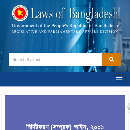
Togg
navig
নির্দিষ্টকরণ (সম্পূরক) আইন, ২০০১