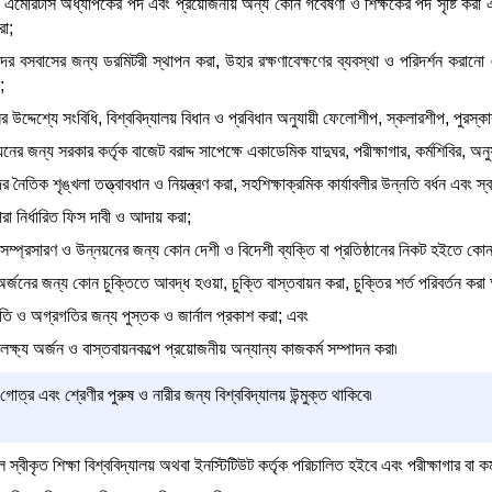
 এমেরিটাস অধ্যাপকের পদ এবং প্রয়োজনীয় অন্য কোন গবেষণা ও শিক্ষকের পদ সৃষ্টি করা এবং 
া;
রদের বসবাসের জন্য ডরমিটরী স্থাপন করা, উহার রক্ষণাবেক্ষণের ব্যবস্থা ও পরিদর্শন করান
;
ের উদ্দেশ্যে সংবিধি, বিশ্ববিদ্যালয় বিধান ও প্রবিধান অনুযায়ী ফেলোশীপ, স্কলারশীপ, পুরস্
নের জন্য সরকার কর্তৃক বাজেট বরাদ্দ সাপেক্ষে একাডেমিক যাদুঘর, পরীক্ষাগার, কর্মশিবির, অন
র নৈতিক শৃঙ্খলা তত্ত্বাবধান ও নিয়ন্ত্রণ করা, সহশিক্ষাক্রমিক কার্যাবলীর উন্নতি বর্ধন এবং স্বা
বারা নির্ধারিত ফিস দাবী ও আদায় করা;
ার সম্প্রসারণ ও উন্নয়নের জন্য কোন দেশী ও বিদেশী ব্যক্তি বা প্রতিষ্ঠানের নিকট হইতে কোন
 অর্জনের জন্য কোন চুক্তিতে আবদ্ধ হওয়া, চুক্তি বাস্তবায়ন করা, চুক্তির শর্ত পরিবর্তন করা
নতি ও অগ্রগতির জন্য পুস্তক ও জার্নাল প্রকাশ করা; এবং
 লক্ষ্য অর্জন ও বাস্তবায়নকল্পে প্রয়োজনীয় অন্যান্য কাজকর্ম সম্পাদন করা৷
 গোত্র এবং শ্রেণীর পুরুষ ও নারীর জন্য বিশ্ববিদ্যালয় উন্মুক্ত থাকিবে৷
 স্বীকৃত শিক্ষা বিশ্ববিদ্যালয় অথবা ইনস্টিটিউট কর্তৃক পরিচালিত হইবে এবং পরীক্ষাগার বা কর