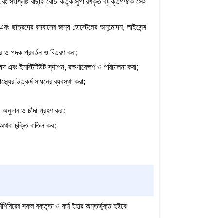
সংশ্লিষ্ট বাছাই বোর্ড কর্তৃক সুপারিশকৃত ব্যক্তিগণকে সেই
ো এবং ছাত্রদের বসবাসের জন্য হোস্টেলের অনুমোদন, লাইসেন্স
কার ও পদক প্রবর্তন ও বিতরণ করা;
ুষদ এবং ইনস্টিটিউট স্থাপন, রক্ষণাবেক্ষণ ও পরিচালনা করা;
স্থ্যের উত্কর্ষ সাধনের ব্যবস্থা করা;
 অনুদান ও চাঁদা গ্রহণ করা;
 অথবা চুক্তি বাতিল করা;
্মশিবিরের সকল বক্তৃতা ও কর্ম ইহার অন্তর্ভুক্ত হইবে৷