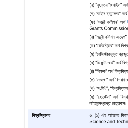
(ন) “বৃহত্তর টাংগাইল” অর
(প) “ভাইস-চ্যান্সেলর” অর্থ
(ফ) “মঞ্জুরী কমিশন” অর্থ
Grants Commission
(ব) “মঞ্জুরী কমিশন আদেশ”
(ভ) “রেজিস্ট্রার” অর্থ বিশ্ব
(ম) “রেজিস্টারভুক্ত গ্রাজু
(য) “রিজেন্ট বোর্ড” অর্থ বিশ্
(র) “শিক্ষক” অর্থ বিশ্ববি
(ল) “সংস্থা” অর্থ বিশ্ববিদ
(শ) “সংবিধি”, “বিশ্ববিদ্য
(ষ) “হোস্টেল” অর্থ বিশ্
লাইসেন্সপ্রাপ্ত ছাত্রাবাস৷
বিশ্ববিদ্যালয়
৩৷ (১) এই আইনের বিধান 
Science and Technolog