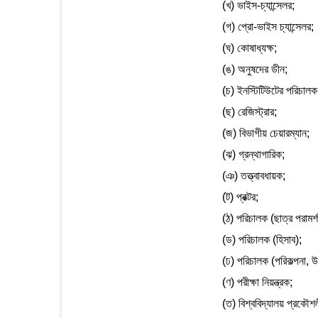
(খ) ভাইস-চ্যান্সেলর;
(গ) প্রো-ভাইস চ্যান্সেলর;
(ঘ) কোষাধ্যক্ষ;
(ঙ) অনুষদের ডীন;
(চ) ইনস্টিটিউটের পরিচালক
(ছ) রেজিস্ট্রার;
(জ) বিভাগীয় চেয়ারম্যান;
(ঝ) গ্রন্থাগারিক;
(ঞ) তত্ত্বাবধায়ক;
(ট) প্রক্টর;
(ঠ) পরিচালক (ছাত্র পরামর্শ
(ড) পরিচালক (হিসাব);
(ঢ) পরিচালক (পরিকল্পনা, উ
(ণ) পরীক্ষা নিয়ন্ত্রক;
(ত) বিশ্ববিদ্যালয় প্রকৌশল