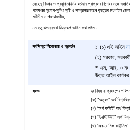
যেহেতু বিজ্ঞান ও প্রযুক্তিনির্ভর বর্তমান প্রাগ্রসর বিশ্বের সঙ্গে সঙ
গবেষণার সুযোগ-সুবিধা সৃষ্টি ও সম্প্রসারণকল্পে বৃহত্তর টাংগাইল জেল
সমীচীন ও প্রয়োজনীয়;
সেহেতু এতদ্‌দ্বারা নিম্নরূপ আইন করা হইল:-
সংক্ষিপ্ত শিরোনামা ও প্রবর্তন
১৷ (১) এই আইন
মা
(২) সরকার, সরকারী
* এস, আর, ও নং ৩
উক্ত আইন কার্যক
সংজ্ঞা
২৷ বিষয় বা প্রসংগের পরিপ
(ক) “অনুষদ” অর্থ বিশ্ববিদ
(খ) “অর্থ কমিটি” অর্থ বিশ্ব
(গ) “ইনস্টিটিউট” অর্থ বিশ্
(ঘ) “একাডেমিক কাউন্সিল” অ