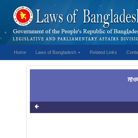
Home
Laws of Bangladesh
Related Links
Conta
মাওল