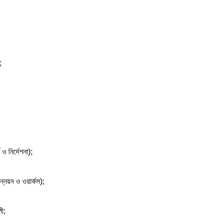
;
 ও নির্দেশনা);
ন্নয়ন ও ওয়ার্কস);
ী;