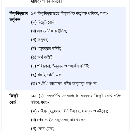
দায়িত্ব পালন করিবেন৷
বিশ্ববিদ্যালয়
১৭৷ বিশ্ববিদ্যালয়ের নিম্নবর্ণিত কর্তৃপক্ষ থাকিবে, যথা:-
কর্তৃপক্ষ
(ক) রিজেন্ট বোর্ড;
(খ) একাডেমিক কাউন্সিল;
(গ) অনুষদ;
(ঘ) পাঠ্যক্রম কমিটি;
(ঙ) অর্থ কমিটি;
(চ) পরিকল্পনা, উন্নয়ন ও ওয়ার্কস কমিটি;
(ছ) বাছাই বোর্ড; এবং
(জ) সংবিধি মোতাবেক গঠিত অন্যান্য কর্তৃপক্ষ৷
রিজেন্ট
১৮৷ (১) নিম্নবর্ণিত সদস্যগণের সমন্বয়ে রিজেন্ট বোর্ড গঠিত
বোর্ড
হইবে, যথা:-
(ক) ভাইস-চ্যান্সেলর, যিনি উহার চেয়ারম্যানও হইবেন;
(খ) প্রো-ভাইস-চ্যান্সেলর, যদি থাকেন;
(গ) কোষাধ্যক্ষ;