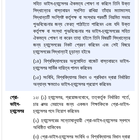
সহিত ভাইস-চ্যান্সেলর ঐকমত্য পোষণ না করিলে তিনি উক্ত
সিদ্ধান্তের বাস্তবায়ন স্থগিত রাখিয়া তাঁহার মতামতসহ
সিদ্ধান্তটি সংশ্লিষ্ট কর্তৃপক্ষ বা সংস্থার পরবর্তী নিয়মিত সভায়
পুনঃবিবেচনার জন্য ফেরত্ পাঠাইতে পারিবেন এবং যদি উক্ত
কর্তৃপক্ষ বা সংস্থা পুনঃবিবেচনার পর ভাইস-চ্যান্সেলরের সহিত
ঐকমত্য পোষণ না করেন তাহা হইলে তিনি বিষয়টি সিদ্ধান্তের
জন্য চ্যান্সেলরের নিকট প্রেরণ করিবেন এবং সেই বিষয়ে
চ্যান্সেলরের সিদ্ধান্তই চূড়ান্ত হইবে৷
(১৪) বিশ্ববিদ্যালয়ের অনুমোদিত বাজেট বাস্তবায়নে ভাইস-
চ্যান্সেলর সার্বিক দায়িত্ব পালন করিবেন৷
(১৫) সংবিধি, বিশ্ববিদ্যালয় বিধান ও প্রবিধান দ্বারা নির্ধারিত
অন্যান্য ক্ষমতাও ভাইস-চ্যান্সেলর প্রয়োগ করিবেন৷
প্রো-
১২৷ (১) চ্যান্সেলর, প্রয়োজনবোধে, তত্কর্তৃক নির্ধারিত শর্তে,
ভাইস-
চার বত্সর মেয়াদের জন্য একজন শিক্ষাবিদকে প্রো-ভাইস-
চ্যান্সেলর
চ্যান্সেলর পদে নিয়োগ করিবেন৷
(২) চ্যান্সেলরের সন্তোষানুযায়ী প্রো-ভাইস-চ্যান্সেলর স্বপদে
অধিষ্ঠিত থাকিবেন৷
(৩) প্রো-ভাইস-চ্যান্সেলর সংবিধি ও বিশ্ববিদ্যালয় বিধান দ্বারা