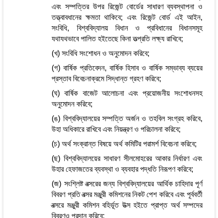
এবং সম্পত্তির উপর রিজেন্ট বোর্ডের সাধারণ ব্যবস্থাপনা ও
তত্ত্বাবধানের ক্ষমতা থাকিবে; এবং রিজেন্ট বোর্ড এই আইন,
সংবিধি, বিশ্ববিদ্যালয় বিধান ও প্রবিধানের বিধানসমূহ
যথাযথভাবে পালিত হইতেছে কিনা তত্প্রতি লক্ষ্য রাখিবে;
(খ) সংবিধি সংশোধন ও অনুমোদন করিবে;
(গ) বার্ষিক প্রতিবেদন, বার্ষিক হিসাব ও বার্ষিক সম্ভাব্য ব্যয়ের
প্রস্তাব বিবেচনাক্রমে সিদ্ধান্ত গ্রহণ করিবে;
(ঘ) বার্ষিক বাজেট আলোচনা এবং প্রয়োজনীয় সংশোধনসহ
অনুমোদন করিবে;
(ঙ) বিশ্ববিদ্যালয়ের সম্পত্তি অর্জন ও তহবিল সংগ্রহ করিবে,
উহা অধিকারে রাখিবে এবং নিয়ন্ত্রণ ও পরিচালনা করিবে;
(চ) অর্থ সংক্রান্ত বিষয়ে অর্থ কমিটির পরামর্শ বিবেচনা করিবে;
(ছ) বিশ্ববিদ্যালয়ের সাধারণ সীলমোহরের আকার নির্ধারণ এবং
উহার হেফাজতের ব্যবস্থা ও ব্যবহার পদ্ধতি নিরূপণ করিবে;
(জ) সংশ্লিষ্ট বত্সরের জন্য বিশ্ববিদ্যালয়ের আর্থিক চাহিদার পূর্ণ
বিবরণ প্রতি বত্সর মঞ্জুরী কমিশনের নিকট পেশ করিবে এবং পূর্ববর্তী
বত্সরে মঞ্জুরী কমিশন বহির্ভূত উত্স হইতে প্রাপ্ত অর্থ সম্পদের
বিবরণও প্রদান করিবে;