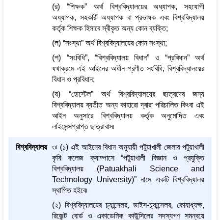
(র) “শিক্ষক” অর্থ বিশ্ববিদ্যালয়ের অধ্যাপক, সহযোগী
অধ্যাপক, সহকারী অধ্যাপক বা প্রভাষক এবং বিশ্ববিদ্যালয়
কর্তৃক শিক্ষক হিসাবে স্বীকৃত অন্য কোন ব্যক্তি;
(ল) “সংস্থা” অর্থ বিশ্ববিদ্যালয়ের কোন সংস্থা;
(শ) “সংবিধি”, “বিশ্ববিদ্যালয় বিধান” ও “প্রবিধান” অর্থ
যথাক্রমে এই আইনের অধীন প্রণীত সংবিধি, বিশ্ববিদ্যালয়ের
বিধান ও প্রবিধান;
(ষ) “হোস্টেল” অর্থ বিশ্ববিদ্যালয়ের ছাত্রদের জন্য
বিশ্ববিদ্যালয় ব্যতীত অন্য কাহারো দ্বারা পরিচালিত কিংবা এই
আইন অনুসারে বিশ্ববিদ্যালয় কর্তৃক অনুমোদিত এবং
লাইসেন্সপ্রাপ্ত ছাত্রাবাস৷
বিশ্ববিদ্যালয়
৩৷ (১) এই আইনের বিধান অনুযায়ী পটুয়াখালী জেলার পটুয়াখালী
কৃষি কলেজ ক্যাম্পাসে “পটুয়াখালী বিজ্ঞান ও প্রযুক্তি
বিশ্ববিদ্যালয় (Patuakhali Science and
Technology University)” নামে একটি বিশ্ববিদ্যালয়
স্থাপিত হইবে৷
(২) বিশ্ববিদ্যালয়ের চ্যান্সেলর, ভাইস-চ্যান্সেলর, কোষাধ্যক্ষ,
রিজেন্ট বোর্ড ও একাডেমিক কাউন্সিলের সদস্যগণ সমন্বয়ে