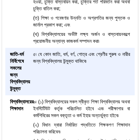
হওয়া, চুক্তি বাস্তবায়ন করা, চুক্তির শর্ত পরিবর্তন করা অথবা
চুক্তি বাতিল করা;
(ত) শিক্ষা ও গবেষণার উন্নতি ও অগ্রগতির জন্য পুস্তক ও
জার্নাল প্রকাশ করা; এবং
(থ) বিশ্ববিদ্যালয়ের অভীষ্ট লক্ষ্য অর্জন ও বাস্তবায়নকল্পে
প্রয়োজনীয় অন্যান্য কাজকর্ম সম্পাদন করা৷
জাতি-ধর্ম
৫৷ যে কোন জাতি, ধর্ম, বর্ণ, গোত্র এবং শ্রেণীর পুরুষ ও নারীর
নির্বিশেষে
জন্য বিশ্ববিদ্যালয় উন্মুক্ত থাকিবে৷
সকলের
জন্য
বিশ্ববিদ্যালয়
উন্মুক্ত
বিশ্ববিদ্যালয়ের
৬৷ (১) বিশ্ববিদ্যালয়ের সকল স্বীকৃত শিক্ষা বিশ্ববিদ্যালয় অথবা
শিক্ষাদান
ইনস্টিটিউট কর্তৃক পরিচালিত হইবে এবং পরীক্ষাগার বা
কর্মশিবিরের সকল বক্তৃতা ও কর্ম ইহার অন্তর্ভুক্ত হইবে৷
(২) বিধান দ্বারা নির্ধারিত পদ্ধতিতে শিক্ষকগণ শিক্ষাদান
পরিচালনা করিবেন৷