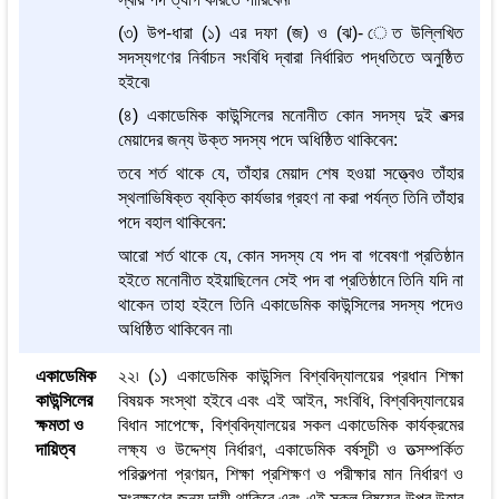
(৩) উপ-ধারা (১) এর দফা (জ) ও (ঝ)- েত উল্লিখিত
সদস্যগণের নির্বাচন সংবিধি দ্বারা নির্ধারিত পদ্ধতিতে অনুষ্ঠিত
হইবে৷
(৪) একাডেমিক কাউন্সিলের মনোনীত কোন সদস্য দুই বত্সর
মেয়াদের জন্য উক্ত সদস্য পদে অধিষ্ঠিত থাকিবেন:
তবে শর্ত থাকে যে, তাঁহার মেয়াদ শেষ হওয়া সত্ত্বেও তাঁহার
স্থলাভিষিক্ত ব্যক্তি কার্যভার গ্রহণ না করা পর্যন্ত তিনি তাঁহার
পদে বহাল থাকিবেন:
আরো শর্ত থাকে যে, কোন সদস্য যে পদ বা গবেষণা প্রতিষ্ঠান
হইতে মনোনীত হইয়াছিলেন সেই পদ বা প্রতিষ্ঠানে তিনি যদি না
থাকেন তাহা হইলে তিনি একাডেমিক কাউন্সিলের সদস্য পদেও
অধিষ্ঠিত থাকিবেন না৷
একাডেমিক
২২৷ (১) একাডেমিক কাউন্সিল বিশ্ববিদ্যালয়ের প্রধান শিক্ষা
কাউন্সিলের
বিষয়ক সংস্থা হইবে এবং এই আইন, সংবিধি, বিশ্ববিদ্যালয়ের
ক্ষমতা ও
বিধান সাপেক্ষে, বিশ্ববিদ্যালয়ের সকল একাডেমিক কার্যক্রমের
দায়িত্ব
লক্ষ্য ও উদ্দেশ্য নির্ধারণ, একাডেমিক বর্ষসূচী ও তত্সম্পর্কিত
পরিকল্পনা প্রণয়ন, শিক্ষা প্রশিক্ষণ ও পরীক্ষার মান নির্ধারণ ও
সংরক্ষণের জন্য দায়ী থাকিবে এবং এই সকল বিষয়ের উপর উহার