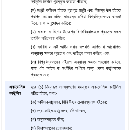
স্বীকৃতি হিসাবে পুরস্কৃত করিতে পারিবে;
(ম) মঞ্জুরী কমিশন হইতে প্রাপ্ত মঞ্জুরী এবং নিজস্ব উত্স হইতে
প্রাপ্ত আয়ের সহিত সামঞ্জস্য রাখিয়া বিশ্ববিদ্যালয়ের বাজেট
বিবেচনা ও অনুমোদন করিবে;
(য) সাধারণ বা বিশেষ উদ্দেশ্যে বিশ্ববিদ্যালয়কে প্রদত্ত সকল
তহবিল পরিচালনা করিবে;
(র) সংবিধি ও এই আইন দ্বারা তত্প্রতি অর্পিত বা আরোপিত
অন্যান্য ক্ষমতা প্রয়োগ এবং দায়িত্ব পালন করিবে; এবং
(ল) বিশ্ববিদ্যালয়ের এইরূপ অন্যান্য ক্ষমতা প্রয়োগ করিবে,
যাহা এই আইন বা সংবিধির অধীনে অন্য কোন কর্তৃপক্ষকে
প্রদত্ত নহে৷
একাডেমিক
২১৷ (১) নিম্নরূপ সদস্যগণের সমন্বয়ে একাডেমিক কাউন্সিল
কাউন্সিল
গঠিত হইবে, যথা:-
(ক) ভাইস-চ্যান্সেলর, যিনি উহার চেয়ারম্যানও হইবেন;
(খ) প্রো-ভাইস-চ্যান্সেলর, যদি থাকেন;
(গ) অনুষদসমূহের ডীন;
(ঘ) বিভাগসমূহের চেয়ারম্যান;