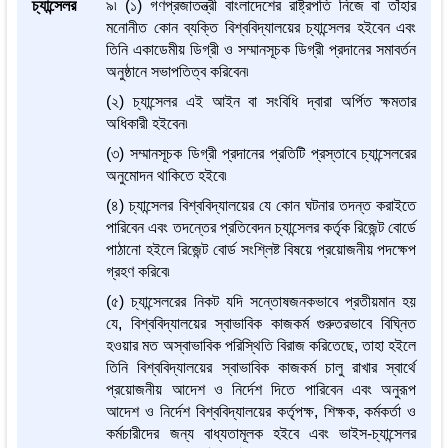
চ্যান্সেলর
৯৷ (১) গণপ্রজাতন্ত্রী বাংলাদেশের রাষ্ট্রপতি নিজে বা তাঁহার
মনোনীত কোন ব্যক্তি বিশ্ববিদ্যালয়ের চ্যান্সেলর হইবেন এবং
তিনি একাডেমীয় ডিগ্রী ও সম্মানসূচক ডিগ্রী প্রদানের সমাবর্তন
অনুষ্ঠানে সভাপতিত্ব করিবেন৷
(২) চ্যান্সেলর এই আইন বা সংবিধি দ্বারা অর্পিত ক্ষমতার
অধিকারী হইবেন৷
(৩) সম্মানসূচক ডিগ্রী প্রদানের প্রতিটি প্রস্তাবে চ্যান্সেলরের
অনুমোদন থাকিতে হইবে৷
(৪) চ্যান্সেলর বিশ্ববিদ্যালয়ের যে কোন ঘটনার তদন্ত করাইতে
পারিবেন এবং তদন্তের প্রতিবেদন চ্যান্সেলর কর্তৃক রিজেন্ট বোর্ডে
পাঠানো হইলে রিজেন্ট বোর্ড সংশ্লিষ্ট বিষয়ে প্রয়োজনীয় পদক্ষেপ
গ্রহণ করিবে৷
(৫) চ্যান্সেলরের নিকট যদি সন্তোষজনকভাবে প্রতীয়মান হয়
যে, বিশ্ববিদ্যালয়ের স্বাভাবিক কাজকর্ম গুরুতরভাবে বিঘ্নিত
হওয়ার মত অস্বাভাবিক পরিস্থিতি বিরাজ করিতেছে, তাহা হইলে
তিনি বিশ্ববিদ্যালয়ের স্বাভাবিক কাজকর্ম চালু রাখার স্বার্থে
প্রয়োজনীয় আদেশ ও নির্দেশ দিতে পারিবেন এবং অনুরূপ
আদেশ ও নির্দেশ বিশ্ববিদ্যালয়ের কর্তৃপক্ষ, শিক্ষক, কর্মকর্তা ও
কর্মচারীদের জন্য বাধ্যতামূলক হইবে এবং ভাইস-চ্যান্সেলর