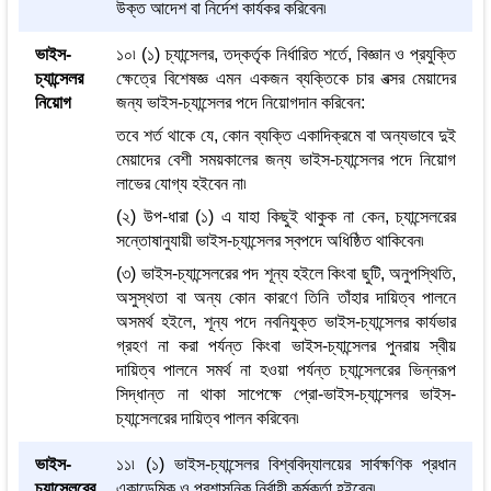
উক্ত আদেশ বা নির্দেশ কার্যকর করিবেন৷
ভাইস-
১০৷ (১) চ্যান্সেলর, তদ্‌কর্তৃক নির্ধারিত শর্তে, বিজ্ঞান ও প্রযুক্তি
চ্যান্সেলর
ক্ষেত্রে বিশেষজ্ঞ এমন একজন ব্যক্তিকে চার বত্সর মেয়াদের
নিয়োগ
জন্য ভাইস-চ্যান্সেলর পদে নিয়োগদান করিবেন:
তবে শর্ত থাকে যে, কোন ব্যক্তি একাদিক্রমে বা অন্যভাবে দুই
মেয়াদের বেশী সময়কালের জন্য ভাইস-চ্যান্সেলর পদে নিয়োগ
লাভের যোগ্য হইবেন না৷
(২) উপ-ধারা (১) এ যাহা কিছুই থাকুক না কেন, চ্যান্সেলরের
সন্তোষানুযায়ী ভাইস-চ্যান্সেলর স্বপদে অধিষ্ঠিত থাকিবেন৷
(৩) ভাইস-চ্যান্সেলরের পদ শূন্য হইলে কিংবা ছুটি, অনুপস্থিতি,
অসুস্থতা বা অন্য কোন কারণে তিনি তাঁহার দায়িত্ব পালনে
অসমর্থ হইলে, শূন্য পদে নবনিযুক্ত ভাইস-চ্যান্সেলর কার্যভার
গ্রহণ না করা পর্যন্ত কিংবা ভাইস-চ্যান্সেলর পুনরায় স্বীয়
দায়িত্ব পালনে সমর্থ না হওয়া পর্যন্ত চ্যান্সেলরের ভিন্নরূপ
সিদ্ধান্ত না থাকা সাপেক্ষে প্রো-ভাইস-চ্যান্সেলর ভাইস-
চ্যান্সেলরের দায়িত্ব পালন করিবেন৷
ভাইস-
১১৷ (১) ভাইস-চ্যান্সেলর বিশ্ববিদ্যালয়ের সার্বক্ষণিক প্রধান
চ্যান্সেলরের
একাডেমিক ও প্রশাসনিক নির্বাহী কর্মকর্তা হইবেন৷