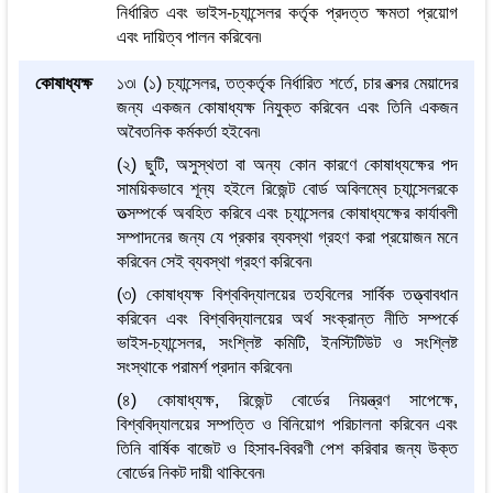
নির্ধারিত এবং ভাইস-চ্যান্সেলর কর্তৃক প্রদত্ত ক্ষমতা প্রয়োগ
এবং দায়িত্ব পালন করিবেন৷
কোষাধ্যক্ষ
১৩৷ (১) চ্যান্সেলর, তত্কর্তৃক নির্ধারিত শর্তে, চার বত্সর মেয়াদের
জন্য একজন কোষাধ্যক্ষ নিযুক্ত করিবেন এবং তিনি একজন
অবৈতনিক কর্মকর্তা হইবেন৷
(২) ছুটি, অসুস্থতা বা অন্য কোন কারণে কোষাধ্যক্ষের পদ
সাময়িকভাবে শূন্য হইলে রিজেন্ট বোর্ড অবিলম্বে চ্যান্সেলরকে
তত্সম্পর্কে অবহিত করিবে এবং চ্যান্সেলর কোষাধ্যক্ষের কার্যাবলী
সম্পাদনের জন্য যে প্রকার ব্যবস্থা গ্রহণ করা প্রয়োজন মনে
করিবেন সেই ব্যবস্থা গ্রহণ করিবেন৷
(৩) কোষাধ্যক্ষ বিশ্ববিদ্যালয়ের তহবিলের সার্বিক তত্ত্বাবধান
করিবেন এবং বিশ্ববিদ্যালয়ের অর্থ সংক্রান্ত নীতি সম্পর্কে
ভাইস-চ্যান্সেলর, সংশ্লিষ্ট কমিটি, ইনস্টিটিউট ও সংশ্লিষ্ট
সংস্থাকে পরামর্শ প্রদান করিবেন৷
(৪) কোষাধ্যক্ষ, রিজেন্ট বোর্ডের নিয়ন্ত্রণ সাপেক্ষে,
বিশ্ববিদ্যালয়ের সম্পত্তি ও বিনিয়োগ পরিচালনা করিবেন এবং
তিনি বার্ষিক বাজেট ও হিসাব-বিবরণী পেশ করিবার জন্য উক্ত
বোর্ডের নিকট দায়ী থাকিবেন৷