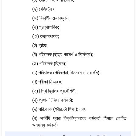
(ছ) রেজিস্ট্রার;
(জ) বিভাগীয় চেয়ারম্যান;
(ঝ) গ্রন্থাগারিক;
(ঞ) তত্ত্বাবধায়ক;
(ট) প্রক্টর;
(ঠ) পরিচালক (ছাত্র পরামর্শ ও নির্দেশনা);
(ড) পরিচালক (হিসাব);
(ঢ) পরিচালক (পরিকল্পনা, উন্নয়ন ও ওয়ার্কস);
(ণ) পরীক্ষা নিয়ন্ত্রক;
(ত) বিশ্ববিদ্যালয় প্রকৌশলী;
(থ) প্রধান চিকিত্সা কর্মকর্তা;
(দ) পরিচালক (শরীরচর্চা শিক্ষা); এবং
(ধ) সংবিধি দ্বারা বিশ্ববিদ্যালয়ের কর্মকর্তা হিসাবে ঘোষিত
অন্যান্য কর্মকর্তা৷