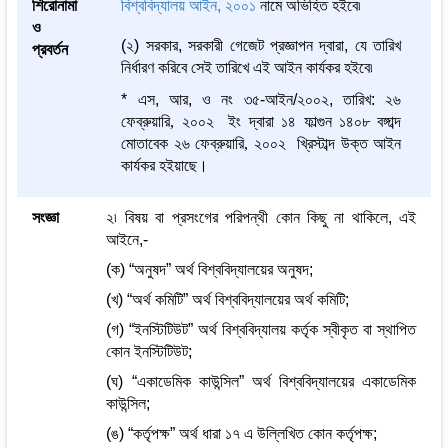
শিরোনামা
বিশ্ববিদ্যালয় আইন, ২০০১
নামে অভিহিত হইবে৷
ও
(২) সরকার, সরকারী গেজেট প্রজ্ঞাপন দ্বারা, যে তারিখ
প্রবর্তন
নির্ধারণ করিবে সেই তারিখে এই আইন কার্যকর হইবে৷
*
এস
,
আর
,
ও
নং
৩৫
-
আইন
/
২০০২
,
তারিখ
:
২৬
ফেব্রুয়ারি
,
২০০২
ইং
দ্বারা
১৪
ফাল্গুন
১৪০৮
বঙ্গাব্দ
মোতাবেক
২৬
ফেব্রুয়ারি
,
২০০২
খ্রিস্টাব্দ
উক্ত
আইন
কার্যকর
হইয়াছে।
সংজ্ঞা
২৷ বিষয় বা প্রসংগের পরিপন্থী কোন কিছু না থাকিলে, এই
আইনে,-
(ক) “অনুষদ” অর্থ বিশ্ববিদ্যালয়ের অনুষদ;
(খ) “অর্থ কমিটি” অর্থ বিশ্ববিদ্যালয়ের অর্থ কমিটি;
(গ) “ইনস্টিটিউট” অর্থ বিশ্ববিদ্যালয় কর্তৃক স্বীকৃত বা স্থাপিত
কোন ইনস্টিটিউট;
(ঘ) “একাডেমিক কাউন্সিল” অর্থ বিশ্ববিদ্যালয়ের একাডেমিক
কাউন্সিল;
(ঙ) “কর্তৃপক্ষ” অর্থ ধারা ১৭ এ উল্লিখিত কোন কর্তৃপক্ষ;