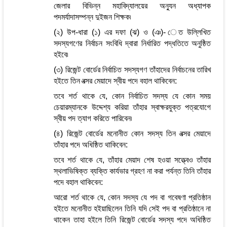
জেলার বিভিন্ন মহাবিদ্যালয়ের অন্যুন অধ্যাপক
পদমর্যাদাসম্পন্ন দুইজন শিক্ষক৷
(২) উপ-ধারা (১) এর দফা (ঝ) ও (ঞ)- েত উল্লিখিত
সদস্যগণের নির্বাচন সংবিধি দ্বারা নির্ধারিত পদ্ধতিতে অনুষ্ঠিত
হইবে৷
(৩) রিজেন্ট বোর্ডের নির্বাচিত সদস্যগণ তাঁহাদের নির্বাচনের তারিখ
হইতে তিন বত্সর মেয়াদে স্বীয় পদে বহাল থাকিবেন:
তবে শর্ত থাকে যে, কোন নির্বাচিত সদস্য যে কোন সময়
চেয়ারম্যানকে উদ্দেশ্য করিয়া তাঁহার স্বাক্ষরযুক্ত পত্রযোগে
স্বীয় পদ ত্যাগ করিতে পারিবেন৷
(৪) রিজেন্ট বোর্ডের মনোনীত কোন সদস্য তিন বত্সর মেয়াদে
তাঁহার পদে অধিষ্ঠিত থাকিবেন:
তবে শর্ত থাকে যে, তাঁহার মেয়াদ শেষ হওয়া সত্ত্বেও তাঁহার
স্থলাভিষিক্ত ব্যক্তি কার্যভার গ্রহণ না করা পর্যন্ত তিনি তাঁহার
পদে বহাল থাকিবেন:
আরো শর্ত থাকে যে, কোন সদস্য যে পদ বা গবেষণা প্রতিষ্ঠান
হইতে মনোনীত হইয়াছিলেন তিনি যদি সেই পদ বা প্রতিষ্ঠানে না
থাকেন তাহা হইলে তিনি রিজেন্ট বোর্ডের সদস্য পদে অধিষ্ঠিত