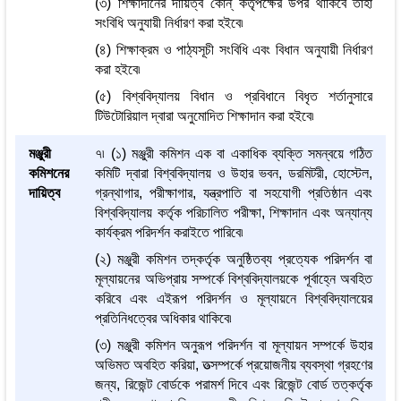
(৩) শিক্ষাদানের দায়িত্ব কোন্‌ কর্তৃপক্ষের উপর থাকিবে তাহা
সংবিধি অনুযায়ী নির্ধারণ করা হইবে৷
(৪) শিক্ষাক্রম ও পাঠ্যসূচী সংবিধি এবং বিধান অনুযায়ী নির্ধারণ
করা হইবে৷
(৫) বিশ্ববিদ্যালয় বিধান ও প্রবিধানে বিধৃত শর্তানুসারে
টিউটোরিয়াল দ্বারা অনুমোদিত শিক্ষাদান করা হইবে৷
মঞ্জুরী
৭৷ (১) মঞ্জুরী কমিশন এক বা একাধিক ব্যক্তি সমন্বয়ে গঠিত
কমিশনের
কমিটি দ্বারা বিশ্ববিদ্যালয় ও উহার ভবন, ডরমিটরী, হোস্টেল,
দায়িত্ব
গ্রন্থাগার, পরীক্ষাগার, যন্ত্রপাতি বা সহযোগী প্রতিষ্ঠান এবং
বিশ্ববিদ্যালয় কর্তৃক পরিচালিত পরীক্ষা, শিক্ষাদান এবং অন্যান্য
কার্যক্রম পরিদর্শন করাইতে পারিবে৷
(২) মঞ্জুরী কমিশন তদ্‌কর্তৃক অনুষ্ঠিতব্য প্রত্যেক পরিদর্শন বা
মূল্যায়নের অভিপ্রায় সম্পর্কে বিশ্ববিদ্যালয়কে পূর্বাহ্নে অবহিত
করিবে এবং এইরূপ পরিদর্শন ও মূল্যায়নে বিশ্ববিদ্যালয়ের
প্রতিনিধত্বের অধিকার থাকিবে৷
(৩) মঞ্জুরী কমিশন অনুরূপ পরিদর্শন বা মূল্যায়ন সম্পর্কে উহার
অভিমত অবহিত করিয়া, তত্সম্পর্কে প্রয়োজনীয় ব্যবস্থা গ্রহণের
জন্য, রিজেন্ট বোর্ডকে পরামর্শ দিবে এবং রিজেন্ট বোর্ড তত্কর্তৃক