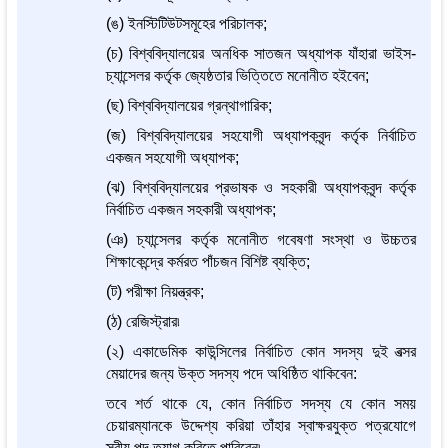
(ঙ) ইনস্টিটিউটসমূহের পরিচালক;
(চ) বিশ্ববিদ্যালয়ের অনধিক সাতজন অধ্যাপক যাঁহারা ভাইস-
চ্যান্সেলর কর্তৃক জ্যেষ্ঠতার ভিত্তিতে মনোনীত হইবেন;
(ছ) বিশ্ববিদ্যালয়ের গ্রন্থাগারিক;
(জ) বিশ্ববিদ্যালয়ের সহযোগী অধ্যাপকবৃন্দ কর্তৃক নির্বাচিত
একজন সহযোগী অধ্যাপক;
(ঝ) বিশ্ববিদ্যালয়ের প্রভাষক ও সহকারী অধ্যাপকবৃন্দ কর্তৃক
নির্বাচিত একজন সহকারী অধ্যাপক;
(ঞ) চ্যান্সেলর কর্তৃক মনোনীত গবেষণা সংস্থা ও উচ্চতর
শিক্ষাকেন্দ্রে কর্মরত পাঁচজন বিশিষ্ট ব্যক্তি;
(ট) পরীক্ষা নিয়ন্ত্রক;
(ঠ) রেজিস্ট্রার৷
(২) একাডেমিক কাউন্সিলের নির্বাচিত কোন সদস্য দুই বত্সর
মেয়াদের জন্য উক্ত সদস্য পদে অধিষ্ঠিত থাকিবেন:
তবে শর্ত থাকে যে, কোন নির্বাচিত সদস্য যে কোন সময়
চেয়ারম্যানকে উদ্দেশ্য করিয়া তাঁহার স্বাক্ষরযুক্ত পত্রযোগে
স্বীয় পদ ত্যাগ করিতে পারিবেন৷