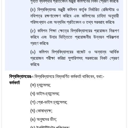
গৃহীত ব্যবস্থার প্রতিবেদন মঞ্জুরী কমিশনের নিকট প্রেরণ করিবে৷
(৪) বিশ্ববিদ্যালয় মঞ্জুরী কমিশন কর্তৃক নির্ধারিত রেজিস্টার ও
নথিপত্র রক্ষণাবেক্ষণ করিবে এবং কমিশনের চাহিদা অনুযায়ী
পরিসংখ্যান এবং অন্যবিধ প্রতিবেদন ও তথ্য সরবরাহ করিবে৷
(৫) কমিশন শিক্ষা ক্ষেত্রে বিশ্ববিদ্যালয়ের প্রয়োজন নিরূপণ
করিবে এবং উহার ভিত্তিতে প্রয়োজনীয় উন্নয়ন পরিকল্পনা
গ্রহণ করিবে৷
(৬) কমিশন বিশ্ববিদ্যালয়ের বাজেট ও অন্যান্য আর্থিক
প্রয়োজন পরীক্ষা করিয়া সুপারিশসহ সরকারের নিকট প্রেরণ
করিবে৷
বিশ্ববিদ্যালয়ের
৮৷ বিশ্ববিদ্যালয়ে নিম্নবর্ণিত কর্মকর্তা থাকিবেন, যথা:-
কর্মকর্তা
(ক) চ্যান্সেলর;
(খ) ভাইস-চ্যান্সেলর;
(গ) প্রো-ভাইস চ্যান্সেলর;
(ঘ) কোষাধ্যক্ষ;
(ঙ) অনুষদের ডীন;
(চ) ইনস্টিটিউটের পরিচালক;