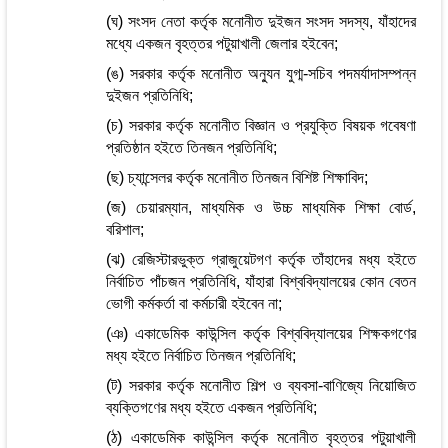
(ঘ) সংসদ নেতা কর্তৃক মনোনীত দুইজন সংসদ সদস্য, যাঁহাদের
মধ্যে একজন বৃহত্তর পটুয়াখালী জেলার হইবেন;
(ঙ) সরকার কর্তৃক মনোনীত অন্যুন যুগ্ম-সচিব পদমর্যাদাসম্পন্ন
দুইজন প্রতিনিধি;
(চ) সরকার কর্তৃক মনোনীত বিজ্ঞান ও প্রযুক্তি বিষয়ক গবেষণা
প্রতিষ্ঠান হইতে তিনজন প্রতিনিধি;
(ছ) চ্যান্সেলর কর্তৃক মনোনীত তিনজন বিশিষ্ট শিক্ষাবিদ;
(জ) চেয়ারম্যান, মাধ্যমিক ও উচ্চ মাধ্যমিক শিক্ষা বোর্ড,
বরিশাল;
(ঝ) রেজিস্টারভুক্ত গ্রাজুয়েটগণ কর্তৃক তাঁহাদের মধ্য হইতে
নির্বাচিত পাঁচজন প্রতিনিধি, যাঁহারা বিশ্ববিদ্যালয়ের কোন বেতন
ভোগী কর্মকর্তা বা কর্মচারী হইবেন না;
(ঞ) একাডেমিক কাউন্সিল কর্তৃক বিশ্ববিদ্যালয়ের শিক্ষকগণের
মধ্য হইতে নির্বাচিত তিনজন প্রতিনিধি;
(ট) সরকার কর্তৃক মনোনীত শিল্প ও ব্যবসা-বাণিজ্যে নিয়োজিত
ব্যক্তিগণের মধ্য হইতে একজন প্রতিনিধি;
(ঠ) একাডেমিক কাউন্সিল কর্তৃক মনোনীত বৃহত্তর পটুয়াখালী