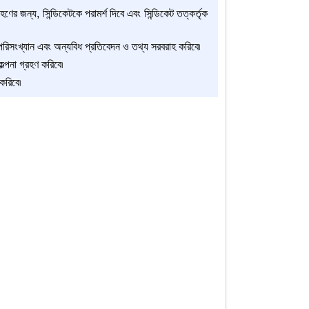
হণের জন্য, সিন্ডিকেটকে পরামর্শ দিবে এবং সিন্ডিকেট তত্কর্তৃক
য়ী পরিসংখ্যান এবং অন্যবিধ প্রতিবেদন ও তথ্য সরবরাহ করিবে৷
ল্পনা গ্রহণ করিবে৷
করিবে৷