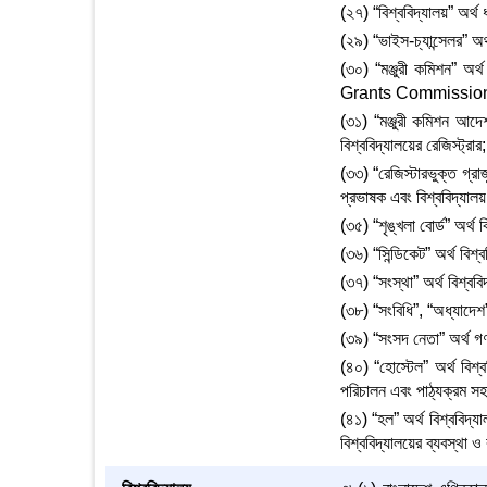
(২৭) “বিশ্ববিদ্যালয়” অর্থ
(২৯) “ভাইস-চ্যান্সেলর” অর্
(৩০) “মঞ্জুরী কমিশন” অর্
Grants Commission
(৩১) “মঞ্জুরী কমিশন আদে
বিশ্ববিদ্যালয়ের রেজিস্ট্রার;
(৩৩) “রেজিস্টারভুক্ত গ্র
প্রভাষক এবং বিশ্ববিদ্যালয় 
(৩৫) “শৃঙ্খলা বোর্ড” অর্থ ব
(৩৬) “সিন্ডিকেট” অর্থ বিশ্ব
(৩৭) “সংস্থা” অর্থ বিশ্বব
(৩৮) “সংবিধি”, “অধ্যাদেশ
(৩৯) “সংসদ নেতা” অর্থ গণপ
(৪০) “হোস্টেল” অর্থ বিশ্
পরিচালন এবং পাঠ্যক্রম সহা
(৪১) “হল” অর্থ বিশ্ববিদ্
বিশ্ববিদ্যালয়ের ব্যবস্থা ও 