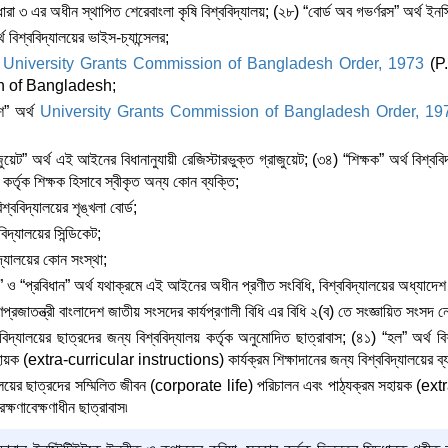
 ধারা ৩ এর অধীন স্থাপিত শেরেবাংলা কৃষি বিশ্ববিদ্যালয়; (২৮) “বোর্ড অব গভর্ণরস” অর্থ ইনস
থ বিশ্ববিদ্যালয়ের ভাইস-চ্যান্সেলর;
থ
University Grants Commission of Bangladesh Order, 1973
(P
 of Bangladesh;
শ” অর্থ
University Grants Commission of Bangladesh Order, 1
াজুয়েট” অর্থ এই আইনের বিধানানুযায়ী রেজিস্টারভুক্ত গ্রাজুয়েট; (৩৪) “শিক্ষক” অর্থ বিশ
কর্তৃক শিক্ষক হিসাবে স্বীকৃত অন্য কোন ব্যক্তি;
িশ্ববিদ্যালয়ের শৃঙ্খলা বোর্ড;
বিদ্যালয়ের সিন্ডিকেট;
িদ্যালয়ের কোন সংস্থা;
” ও “প্রবিধান” অর্থ যথাক্রমে এই আইনের অধীন প্রণীত সংবিধি, বিশ্ববিদ্যালয়ের অধ্যাদেশ 
্রজাতন্ত্রী বাংলাদেশ জাতীয় সংসদের কার্যপ্রণালী বিধি এর বিধি ২(ব) তে সংজ্ঞায়িত সংসদ ন
ববিদ্যালয়ের ছাত্রদের জন্য বিশ্ববিদ্যালয় কর্তৃক অনুমোদিত ছাত্রাবাস; (৪১) “হল” অর্থ 
য়ক (extra-curricular instructions) কার্যক্রম শিক্ষাদানের জন্য বিশ্ববিদ্যালয়ের ব্যবস
যালয়ের ছাত্রদের সম্মিলিত জীবন (corporate life) পরিচালন এবং পাঠ্যক্রম সহায়ক (ext
রক্ষণাবেক্ষণাধীন ছাত্রাবাস৷