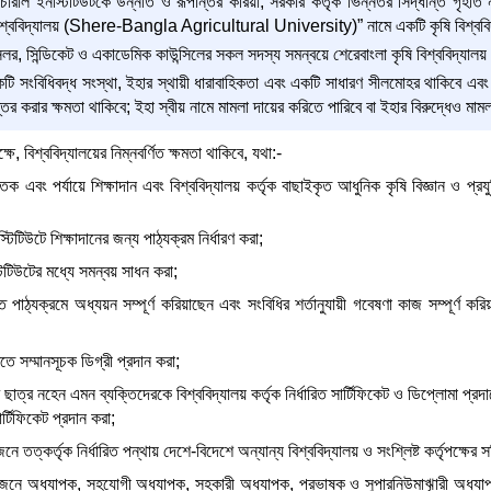
চারাল ইনস্টিটিউটকে উন্নীত ও রূপান্তর করিয়া, সরকার কর্তৃক ভিন্নতর সিদ্ধান্ত গৃহীত
 বিশ্ববিদ্যালয় (Shere-Bangla Agricultural University)” নামে একটি কৃষি বিশ্ববিদ
ন্সেলর, সিন্ডিকেট ও একাডেমিক কাউন্সিলের সকল সদস্য সমন্বয়ে শেরেবাংলা কৃষি বিশ্ববিদ্যাল
কটি সংবিধিবদ্ধ সংস্থা, ইহার স্থায়ী ধারাবাহিকতা এবং একটি সাধারণ সীলমোহর থাকিবে এব
তর করার ক্ষমতা থাকিবে; ইহা স্বীয় নামে মামলা দায়ের করিতে পারিবে বা ইহার বিরুদ্ধেও মামল
, বিশ্ববিদ্যালয়ের নিম্নবর্ণিত ক্ষমতা থাকিবে, যথা:-
াতক এবং পর্যায়ে শিক্ষাদান এবং বিশ্ববিদ্যালয় কর্তৃক বাছাইকৃত আধুনিক কৃষি বিজ্ঞান ও প্রয
িটিউটে শিক্ষাদানের জন্য পাঠ্যক্রম নির্ধারণ করা;
িটিউটের মধ্যে সমন্বয় সাধন করা;
ারিত পাঠ্যক্রমে অধ্যয়ন সম্পূর্ণ করিয়াছেন এবং সংবিধির শর্তানুযায়ী গবেষণা কাজ সম্পূর্ণ 
তে সম্মানসূচক ডিগ্রী প্রদান করা;
ছাত্র নহেন এমন ব্যক্তিদেরকে বিশ্ববিদ্যালয় কর্তৃক নির্ধারিত সার্টিফিকেট ও ডিপ্লোমা প্রদান
র্টিফিকেট প্রদান করা;
নে তত্কর্তৃক নির্ধারিত পন্থায় দেশে-বিদেশে অন্যান্য বিশ্ববিদ্যালয় ও সংশ্লিষ্ট কর্তৃপক্ষ
রয়োজনে অধ্যাপক, সহযোগী অধ্যাপক, সহকারী অধ্যাপক, প্রভাষক ও সুপারনিউমাৠারী অধ্