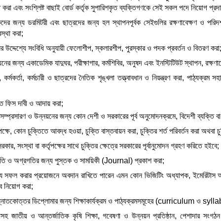
টি করা এবং সংশ্লিষ্ট বাছাই বোর্ড কর্তৃক সুপারিশকৃত ব্যক্তিগণকে সেই সকল পদে নিয়োগ প্রদ
ষকদের জন্য ডরমিটরী এবং ছাত্রদের জন্য হল স্থাপনপূর্বক সেইগুলির রক্ষণাবেক্ষণ ও পরিদ
স্থা করা;
ের উদ্দেশ্যে সংবিধি অনুযায়ী ফেলোশীপ, স্কলারশীপ, পুরস্কার ও পদক প্রবর্তন ও বিতরণ করা
য়নের জন্য একাডেমিক যাদুঘর, পরীক্ষাগার, কর্মশিবির, অনুষদ এবং ইনস্টিটিউট স্থাপন, রক্ষণা
, কর্মকর্তা, কর্মচারী ও ছাত্রদের নৈতিক শৃঙ্খলা তত্ত্বাবধান ও নিয়ন্ত্রণ করা, পাঠ্যক্রম সহা
ারিত ফিস দাবী ও আদায় করা;
ার সম্প্রসারণ ও উন্নয়নের জন্য কোন দেশী ও সরকারের পূর্ব অনুমোদনক্রমে, বিদেশী ব্যক্তি ব
ষে, কোন চুক্তিতে আবদ্ধ হওয়া, চুক্তি বাস্তবায়ন করা, চুক্তির শর্ত পরিবর্তন করা অথবা চু
রকার, সংস্থা বা কর্তৃপক্ষের সাথে চুক্তির ক্ষেত্রে সরকারের পূর্বানুমোদন গ্রহণ করিতে হইবে;
্নতি ও অগ্রগতির জন্য পুস্তক ও সাময়িকী (Journal) প্রকাশ করা;
দেশ্য সফল করার প্রয়োজনে অবদান রাখিতে পারেন এমন কোন ভিজিটিং অধ্যাপক, ইমেরিটাস অ
ে নিয়োগ করা;
ও স্নাতকোত্তর ডিপ্লোমার জন্য শিক্ষাকার্যক্রম ও পাঠ্যক্রমসমূহের (curriculum ও sylla
ালয়সহ জাতীয় ও আন্তর্জাতিক কৃষি শিক্ষা, গবেষণা ও উন্নয়ন প্রতিষ্ঠান, পেশাদার স