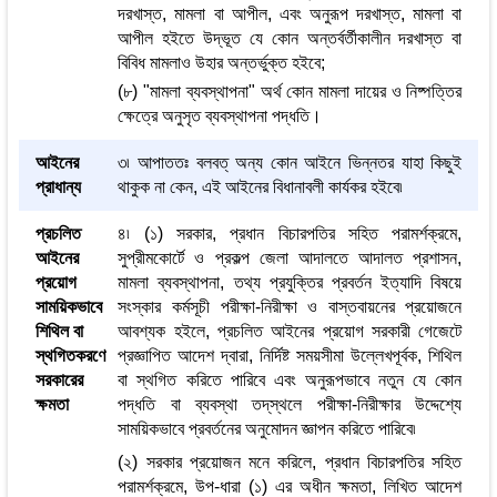
দরখাস্ত, মামলা বা আপীল, এবং অনুরূপ দরখাস্ত, মামলা বা
আপীল হইতে উদ্ভূত যে কোন অন্তর্বর্তীকালীন দরখাস্ত বা
বিবিধ মামলাও উহার অন্তর্ভুক্ত হইবে;
(৮) "মামলা ব্যবস্থাপনা" অর্থ কোন মামলা দায়ের ও নিষ্পত্তির
ক্ষেত্রে অনুসৃত ব্যবস্থাপনা পদ্ধতি।
আইনের
৩৷ আপাততঃ বলবত্ অন্য কোন আইনে ভিন্নতর যাহা কিছুই
প্রাধান্য
থাকুক না কেন, এই আইনের বিধানাবলী কার্যকর হইবে৷
প্রচলিত
৪৷ (১) সরকার, প্রধান বিচারপতির সহিত পরামর্শক্রমে,
আইনের
সুপ্রীমকোর্টে ও প্রকল্প জেলা আদালতে আদালত প্রশাসন,
প্রয়োগ
মামলা ব্যবস্থাপনা, তথ্য প্রযুক্তির প্রবর্তন ইত্যাদি বিষয়ে
সাময়িকভাবে
সংস্কার কর্মসূচী পরীক্ষা-নিরীক্ষা ও বাস্তবায়নের প্রয়োজনে
শিথিল বা
আবশ্যক হইলে, প্রচলিত আইনের প্রয়োগ সরকারী গেজেটে
স্থগিতকরণে
প্রজ্ঞাপিত আদেশ দ্বারা, নির্দিষ্ট সময়সীমা উল্লেখপূর্বক, শিথিল
সরকারের
বা স্থগিত করিতে পারিবে এবং অনুরূপভাবে নতুন যে কোন
ক্ষমতা
পদ্ধতি বা ব্যবস্থা তদ্‌স্থলে পরীক্ষা-নিরীক্ষার উদ্দেশ্যে
সাময়িকভাবে প্রবর্তনের অনুমোদন জ্ঞাপন করিতে পারিবে৷
(২) সরকার প্রয়োজন মনে করিলে, প্রধান বিচারপতির সহিত
পরামর্শক্রমে, উপ-ধারা (১) এর অধীন ক্ষমতা, লিখিত আদেশ