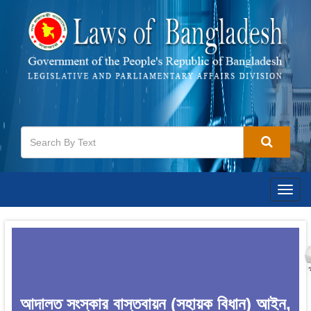
Togg
navig
আদালত সংস্কার বাস্তবায়ন (সহায়ক বিধান) আইন,