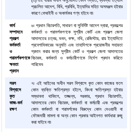
(৩) এই ধারার অধীন অনুমোদিত কোন পদ্ধতি, ব্যবস্থা ইত্যাদি
প্রচলিত আদেশ, বিধি, প্রবিধি, ইত্যাদির সহিত অসমঞ্জস হইবার
কারণে বেআইনী ও অকার্যকর গণ্য হইবে না৷
কার্য
৬৷ প্রধান বিচারপতি, সাধারণ বা সুনির্দিষ্ট আদেশ দ্বারা, প্রকল্পের
সম্পাদনে
কর্মকর্তা ও পরামর্শকগণকে সুপ্রীম কোর্ট এবং প্রকল্প জেলা
প্রকল্প
আদালতের চত্বর, ভবন, কক্ষ, নথি, রেজিস্টার, রায় ইত্যাদিতে
কর্মকর্তা
প্রবেশাধিকারের অনুমতি এবং তাহাদিগকে প্রয়োজনীয় সহায়তা
ও
প্রদান করার জন্য সুপ্রীম কোর্ট ও প্রকল্প জেলা আদালতের
পরামর্শকগণকে
বিচারক, কর্মকর্তা ও কর্মচারীগণকে নির্দেশ প্রদান করিতে
ক্ষমতা
পারিবেন৷
প্রদান
সরল
৭৷ এই আইনের অধীন সরল বিশ্বাসে কৃত কোন কাজের ফলে
বিশ্বাসে
কোন ব্যক্তি ক্ষতিগ্রস্ত হইলে, কিংবা ক্ষতিগ্রস্ত হইবার
কৃত
সম্ভাবনা থাকিলে, তজ্জন্য, সরকার, প্রধান বিচারপতি,
কাজ-কর্ম
আদালতের কোন বিচারক, কর্মকর্তা বা কর্মচারী এবং প্রকল্পের
রক্ষণ
কোন কর্মকর্তা বা পরামর্শকের বিরুদ্ধে কোন দেওয়ানী বা
ফৌজদারী মামলা বা অন্য কোন প্রকার আইনগত কার্যধারা রুজু
করা যাইবে না৷