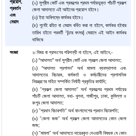
প্রয়োগ,
(২) সুপ্রীম কোর্ট এবং প্রকল্পের প্রথম পর্যায়ভুক্ত পাঁচটি প্রকল্প
প্রবর্তন
জেলা আদালতে এই আইনের প্রয়োগ হইবে।
এবং
(৩) ইহা অবিলম্বে কার্যকর হইবে।
মেয়াদ
(৪) পূর্বেই রহিত বা মেয়াদ বর্ধিত করা না হইলে, কার্যকর হইবার
1
তারিখ হইতে পরবর্তী
[চার বৎসর] মেয়াদে এই আইন কার্যকর
থাকিবে৷
সংজ্ঞা
২৷ বিষয় বা প্রসংগের পরিপন্থী না হইলে, এই আইনে,-
(১) “আদালত” অর্থ সুপ্রীম কোর্ট এবং প্রকল্প জেলা আদালত;
(২) “আদালত প্রশাসন” অর্থ মামলা ব্যবস্থাপনা এবং
আদালতের বিচারক, কর্মকর্তা ও কর্মচারীদের প্রশাসনিক
নিয়ন্ত্রণের সহিত সম্পর্কিত নির্বাহী প্রকৃতির কার্যাদি;
(৪) "প্রকল্প জেলা আদালত" অর্থ প্রকল্পের প্রথম পর্যায়ের
পাঁচটি জেলা আদালত, যথা- খুলনা, গাজীপুর, ঢাকা, কুমিল্লা ও
রংপুর জেলা আদালত;
(৫) "প্রধান বিচারপতি" অর্থ বাংলাদেশের প্রধান বিচারপতি;
(৬) "জেলা জজ" অর্থ প্রকল্প জেলা আদালতের কোন জেলা
জজ;
(৭) "মামলা" অর্থ আদালতে দায়েরকৃত দেওয়ানী বিষয়ক যে কোন