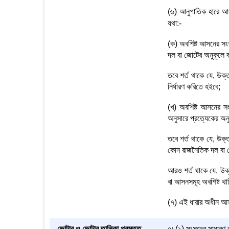
(৬) আনুপাতিক হারে 
যথা:-
(ক) অবশিষ্ট আসনের সং
দল বা জোটের অনুকূলে ব
তবে শর্ত থাকে যে, উক
নির্ধারণ করিতে হইবে;
(খ) অবশিষ্ট আসনের সং
অনুসারে প্রত্যেকের অন
তবে শর্ত থাকে যে, উক
কোন রাজনৈতিক দল বা জো
আরও শর্ত থাকে যে, উক
বা আসনসমূহ অবশিষ্ট থা
(৭) এই ধারার অধীন আসন 
ভোটার ও ভোটার তালিকা প্রস্তুত
৫৷ (১) সংসদের সাধারণ 