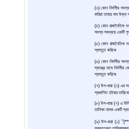
(৩) কোন নির্দলীয় সদস্
করিয়া তাহার নাম উক্ত 
(৪) কোন রাজনৈতিক দল
সদস্য সমন্বয়ে একটি পৃ
(৫) কোন রাজনৈতিক দল 
প্রস্তুত করিবে৷
(৬) কোন নির্দলীয় সদস
স্বতন্ত্র নামে নির্দল
প্রস্তুত করিবে৷
(৭) উপ-ধারা (৩) এর অ
প্রকাশিত হইবার তারিখের
(৮) উপ-ধারা (৭) এ উল্
তালিকা নামক একটি স্বত
6
(৯) উপ-ধারা (১)
[**
প্রস্তুতকৃত তালিকাসমূ