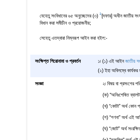
2
যেহেতু সংবিধানের ৬৫ অনুচ্ছেদের (৩)
[দফার] অধীন জাতীয় সংসদ
বিধান করা সমীচীন ও প্রয়োজনীয়;
সেহেতু এতদ্বারা নিম্নরূপ আইন করা হইল:-
সংক্ষিপ্ত শিরোনামা ও প্রবর্তন
১৷ (১) এই আইন
জাতীয় সং
(২) ইহা অবিলম্বে কার্যকর 
সংজ্ঞা
২৷ বিষয় বা প্রসংগের প
(ক) “অনিঃশেষিত ব্যালট প
(খ) “কোটা” অর্থ কোন প্রত
(গ) “গণনা” অর্থ এই আই
(ঘ) “জোট” অর্থ সংরক্ষ
(ঙ) “তফসিল” অর্থ এ