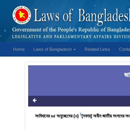
Home
Laws of Bangladesh
Related Links
Conta
জা
1
সংবিধানের ৬৫ অনুচ্ছেদের (৩)
[দফার] অধীন জাতীয় সংসদের সংরক্ষ