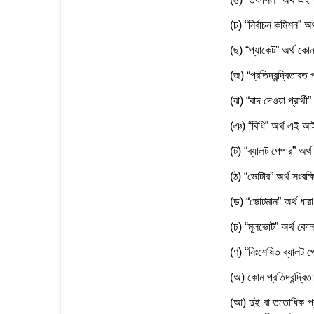
(চ) “নির্বাচন কমিশন” অ
(ছ) “প্যাকেট” অর্থ কোন 
(জ) “প্রতিদ্বন্দ্বিতারত 
(ঝ) “বাদ দেওয়া প্রার্থী”
(ঞ) “বিধি” অর্থ এই আই
(ট) “ব্যালট পেপার” অর্
(ঠ) “ভোটার” অর্থ সংরক্
(ড) “ভোটমান” অর্থ ধার
(ঢ) “মূলভোট” অর্থ কোন 
(ণ) “নিঃশেষিত ব্যালট প
(অ) কোন প্রতিদ্বন্দ্বিতা
(আ) দুই বা ততোধিক প্রা