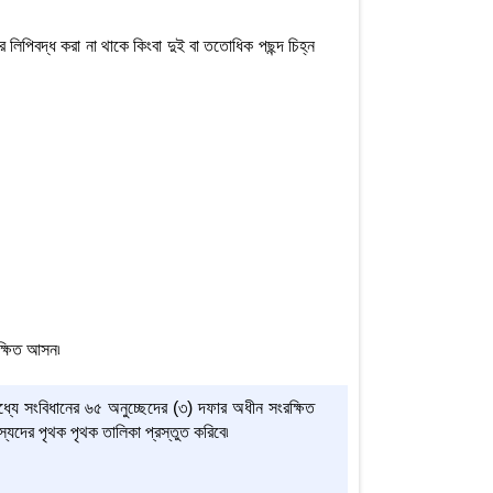
ুসারে লিপিবদ্ধ করা না থাকে কিংবা দুই বা ততোধিক পছন্দ চিহ্ন
ক্ষিত আসন৷
মধ্যে সংবিধানের ৬৫ অনুচ্ছেদের (৩) দফার অধীন সংরক্ষিত
স্যদের পৃথক পৃথক তালিকা প্রস্তুত করিবে৷