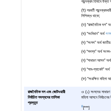
পছন্দক্রম হিসাবে উক্ত
(ই) পরবর্তী পছন্দক্রমধার
লিপিবদ্ধ থাকে;
(ত) “রাজনৈতিক দল” অর্
(থ) “সংবিধান” অর্থ
গণপ্
(দ) “সংসদ” অর্থ জাতীয়
(ধ) “সদস্য” অর্থ সংসদ
(ন) “সাধারণ আসন” অর্
(প) “সাব-প্যাকেট” অর্থ
(ফ) “সংরক্ষিত মহিলা আ
রাজনৈতিক দল এবং জোটওয়ারী
৩৷ (১) সংসদের সাধারণ 
নির্বাচিত সদস্যদের তালিকা
মহিলা আসনে নির্বাচনের 
প্রস্তুত
4
[***]