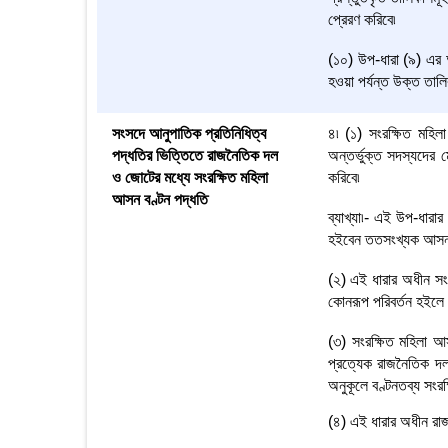
প্রেরণ করিবে৷
(১০) উপ-ধারা (৯) এর 
হওয়া পর্যন্ত উক্ত তাল
সংসদে আনুপাতিক প্রতিনিধিত্ব
৪৷ (১) সংরক্ষিত মহিল
পদ্ধতির ভিত্তিতে রাজনৈতিক দল
অন্তর্ভুক্ত সদস্যদের
ও জোটের মধ্যে সংরক্ষিত মহিলা
করিবে৷
আসন বণ্টন পদ্ধতি
ব্যাখ্যা৷- এই উপ-ধার
হইবেন ততসংখ্যক আসন
(২) এই ধারার অধীন সংর
কোনরূপ পরিবর্তন হইলে 
(৩) সংরক্ষিত মহিলা আ
প্রত্যেক রাজনৈতিক দল
অনুকূলে বণ্টনতব্য সংরক
(৪) এই ধারার অধীন রাজ