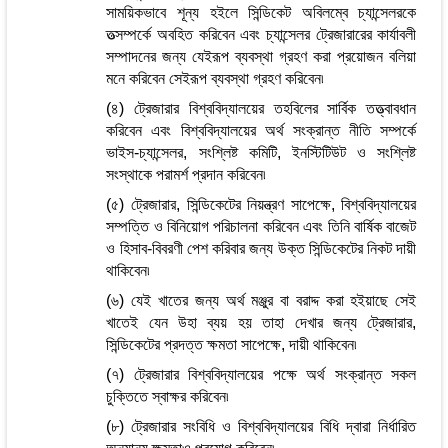
সাময়িকভাবে শূন্য হইলে সিন্ডিকেট অবিলম্বে চ্যান্সেলরকে
তত্সম্পর্কে অবহিত করিবেন এবং চ্যান্সেলর ট্রেজারারের কার্যাবলী
সম্পাদনের জন্য যেইরূপ ব্যবস্থা গ্রহণ করা প্রয়োজন বলিয়া
মনে করিবেন সেইরূপ ব্যবস্থা গ্রহণ করিবেন৷
(৪) ট্রেজারার বিশ্ববিদ্যালয়ের তহবিলের সার্বিক তত্ত্বাবধান
করিবেন এবং বিশ্ববিদ্যালয়ের অর্থ সংক্রান্ত নীতি সম্পর্কে
ভাইস-চ্যান্সেলর, সংশ্লিষ্ট কমিটি, ইনস্টিটিউট ও সংশ্লিষ্ট
সংস্থাকে পরামর্শ প্রদান করিবেন৷
(৫) ট্রেজারার, সিন্ডিকেটের নিয়ন্ত্রণ সাপেক্ষে, বিশ্ববিদ্যালয়ের
সম্পত্তি ও বিনিয়োগ পরিচালনা করিবেন এবং তিনি বার্ষিক বাজেট
ও হিসাব-বিবরণী পেশ করিবার জন্য উক্ত সিন্ডিকেটের নিকট দায়ী
থাকিবেন৷
(৬) যেই খাতের জন্য অর্থ মঞ্জুর বা বরাদ্দ করা হইয়াছে সেই
খাতেই যেন উহা ব্যয় হয় তাহা দেখার জন্য ট্রেজারার,
সিন্ডিকেটের প্রদত্ত ক্ষমতা সাপেক্ষে, দায়ী থাকিবেন৷
(৭) ট্রেজারার বিশ্ববিদ্যালয়ের পক্ষে অর্থ সংক্রান্ত সকল
চুক্তিতে স্বাক্ষর করিবেন৷
(৮) ট্রেজারার সংবিধি ও বিশ্ববিদ্যালয়ের বিধি দ্বারা নির্ধারিত