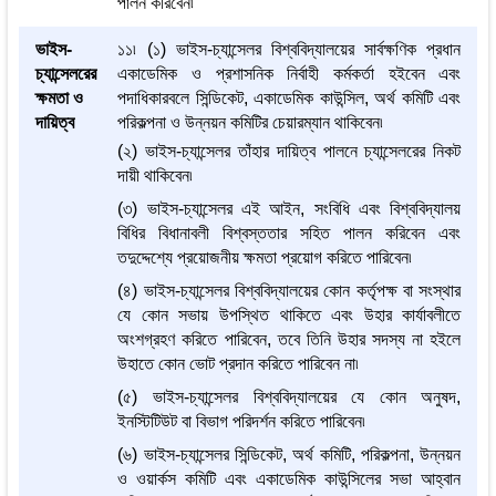
পালন করিবেন৷
ভাইস-
১১৷ (১) ভাইস-চ্যান্সেলর বিশ্ববিদ্যালয়ের সার্বক্ষণিক প্রধান
চ্যান্সেলরের
একাডেমিক ও প্রশাসনিক নির্বাহী কর্মকর্তা হইবেন এবং
ক্ষমতা ও
পদাধিকারবলে সিন্ডিকেট, একাডেমিক কাউন্সিল, অর্থ কমিটি এবং
দায়িত্ব
পরিকল্পনা ও উন্নয়ন কমিটির চেয়ারম্যান থাকিবেন৷
(২) ভাইস-চ্যান্সেলর তাঁহার দায়িত্ব পালনে চ্যান্সেলরের নিকট
দায়ী থাকিবেন৷
(৩) ভাইস-চ্যান্সেলর এই আইন, সংবিধি এবং বিশ্ববিদ্যালয়
বিধির বিধানাবলী বিশ্বস্ততার সহিত পালন করিবেন এবং
তদুদ্দেশ্যে প্রয়োজনীয় ক্ষমতা প্রয়োগ করিতে পারিবেন৷
(৪) ভাইস-চ্যান্সেলর বিশ্ববিদ্যালয়ের কোন কর্তৃপক্ষ বা সংস্থার
যে কোন সভায় উপস্থিত থাকিতে এবং উহার কার্যাবলীতে
অংশগ্রহণ করিতে পারিবেন, তবে তিনি উহার সদস্য না হইলে
উহাতে কোন ভোট প্রদান করিতে পারিবেন না৷
(৫) ভাইস-চ্যান্সেলর বিশ্ববিদ্যালয়ের যে কোন অনুষদ,
ইনস্টিটিউট বা বিভাগ পরিদর্শন করিতে পারিবেন৷
(৬) ভাইস-চ্যান্সেলর সিন্ডিকেট, অর্থ কমিটি, পরিকল্পনা, উন্নয়ন
ও ওয়ার্কস কমিটি এবং একাডেমিক কাউন্সিলের সভা আহ্বান