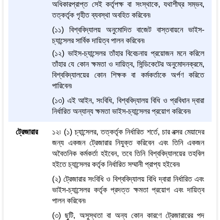
অধিকারপ্রাপ্ত সেই কর্তৃপক্ষ বা সংস্থাকে, যথাশীঘ্র সম্ভব,
তত্কর্তৃক গৃহীত ব্যবস্থা অবহিত করিবেন৷
(১১) বিশ্ববিদ্যালয় অনুমোদিত বাজেট বাস্তবায়নে ভাইস-
চ্যান্সেলর সার্বিক দায়িত্ব পালন করিবেন৷
(১২) ভাইস-চ্যান্সেলর তাঁহার বিবেচনায় প্রয়োজন মনে করিলে
তাঁহার যে কোন ক্ষমতা ও দায়িত্ব, সিন্ডিকেটের অনুমোদনক্রমে,
বিশ্ববিদ্যালয়ের কোন শিক্ষক বা কর্মকর্তাকে অর্পণ করিতে
পারিবেন৷
(১৩) এই আইন, সংবিধি, বিশ্ববিদ্যালয় বিধি ও প্রবিধান দ্বারা
নির্ধারিত অন্যান্য ক্ষমতা ভাইস-চ্যান্সেলর প্রয়োগ করিবেন৷
ট্রেজারার
১২৷ (১) চ্যান্সেলর, তত্কর্তৃক নির্ধারিত শর্তে, চার বত্সর মেয়াদের
জন্য একজন ট্রেজারার নিযুক্ত করিবেন এবং তিনি একজন
অবৈতনিক কর্মকর্তা হইবেন, তবে তিনি বিশ্ববিদ্যালয়ের তহবিল
হইতে চ্যান্সেলর কর্তৃক নির্ধারিত সম্মানী প্রাপ্য হইবেন৷
(২) ট্রেজারার সংবিধি ও বিশ্ববিদ্যালয় বিধি দ্বারা নির্ধারিত এবং
ভাইস-চ্যান্সেলর কর্তৃক প্রদত্ত ক্ষমতা প্রয়োগ এবং দায়িত্ব
পালন করিবেন৷
(৩) ছুটি, অসুস্থতা বা অন্য কোন কারণে ট্রেজারারের পদ