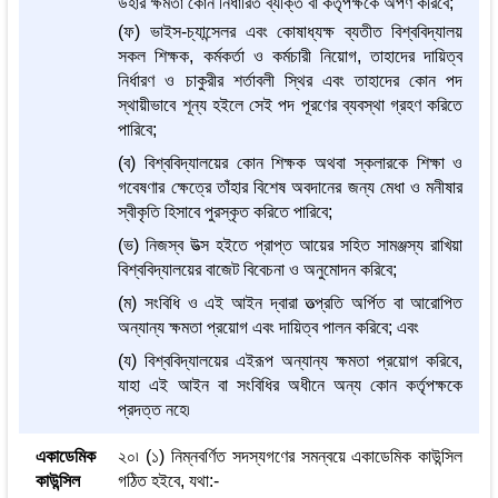
উহার ক্ষমতা কোন নির্ধারিত ব্যক্তি বা কর্তৃপক্ষকে অর্পণ করিবে;
(ফ) ভাইস-চ্যান্সেলর এবং কোষাধ্যক্ষ ব্যতীত বিশ্ববিদ্যালয়
সকল শিক্ষক, কর্মকর্তা ও কর্মচারী নিয়োগ, তাহাদের দায়িত্ব
নির্ধারণ ও চাকুরীর শর্তাবলী স্থির এবং তাহাদের কোন পদ
স্থায়ীভাবে শূন্য হইলে সেই পদ পূরণের ব্যবস্থা গ্রহণ করিতে
পারিবে;
(ব) বিশ্ববিদ্যালয়ের কোন শিক্ষক অথবা স্কলারকে শিক্ষা ও
গবেষণার ক্ষেত্রে তাঁহার বিশেষ অবদানের জন্য মেধা ও মনীষার
স্বীকৃতি হিসাবে পুরস্কৃত করিতে পারিবে;
(ভ) নিজস্ব উত্স হইতে প্রাপ্ত আয়ের সহিত সামঞ্জস্য রাখিয়া
বিশ্ববিদ্যালয়ের বাজেট বিবেচনা ও অনুমোদন করিবে;
(ম) সংবিধি ও এই আইন দ্বারা তত্প্রতি অর্পিত বা আরোপিত
অন্যান্য ক্ষমতা প্রয়োগ এবং দায়িত্ব পালন করিবে; এবং
(য) বিশ্ববিদ্যালয়ের এইরূপ অন্যান্য ক্ষমতা প্রয়োগ করিবে,
যাহা এই আইন বা সংবিধির অধীনে অন্য কোন কর্তৃপক্ষকে
প্রদত্ত নহে৷
একাডেমিক
২০৷ (১) নিম্নবর্ণিত সদস্যগণের সমন্বয়ে একাডেমিক কাউন্সিল
কাউন্সিল
গঠিত হইবে, যথা:-