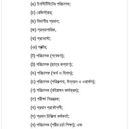
(ঙ) ইনস্টিটিউটের পরিচালক;
(চ) রেজিস্ট্রার;
(ছ) বিভাগীয় প্রধান;
(জ) গ্রন্থাগারিক,
(ঝ) প্রভোস্ট;
(ঞ) প্রক্টর;
(ট) পরিচালক (গবেষণা);
(ঠ) পরিচালক (ছাত্র কল্যাণ);
(ড) পরিচালক (অর্থ ও হিসাব);
(ঢ) পরিচালক (পরিকল্পনা, উন্নয়ন ও ওয়ার্কস);
(ণ) পরিচালক (বহিরাঙ্গন কার্যক্রম);
(ত) পরীক্ষা নিয়ন্ত্রক;
(থ) প্রধান প্রকৌশলী;
(দ) প্রধান চিকিত্সা কর্মকর্তা;
(ধ) পরিচালক (শরীর চর্চা শিক্ষা); এবং