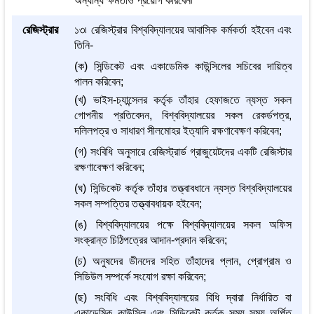
অন্যান্য ক্ষমতাও প্রয়োগ করিবেন৷
রেজিস্ট্রার
১৩৷ রেজিস্ট্রার বিশ্ববিদ্যালয়ের আবাসিক কর্মকর্তা হইবেন এবং
তিনি-
(ক) সিন্ডিকেট এবং একাডেমিক কাউন্সিলের সচিবের দায়িত্ব
পালন করিবেন;
(খ) ভাইস-চ্যান্সেলর কর্তৃক তাঁহার হেফাজতে ন্যস্ত সকল
গোপনীয় প্রতিবেদন, বিশ্ববিদ্যালয়ের সকল রেকর্ডপত্র,
দলিলপত্র ও সাধারণ সীলমোহর ইত্যাদি রক্ষণাবেক্ষণ করিবেন;
(গ) সংবিধি অনুসারে রেজিস্ট্রার্ড গ্রাজুয়েটদের একটি রেজিস্টার
রক্ষণাবেক্ষণ করিবেন;
(ঘ) সিন্ডিকেট কর্তৃক তাঁহার তত্ত্বাবধানে ন্যস্ত বিশ্ববিদ্যালয়ের
সকল সম্পত্তির তত্ত্বাবধায়ক হইবেন;
(ঙ) বিশ্ববিদ্যালয়ের পক্ষে বিশ্ববিদ্যালয়ের সকল অফিস
সংক্রান্ত চিঠিপত্রের আদান-প্রদান করিবেন;
(চ) অনুষদের ডীনদের সহিত তাঁহাদের প্লান, প্রোগ্রাম ও
সিডিউল সম্পর্কে সংযোগ রক্ষা করিবেন;
(ছ) সংবিধি এবং বিশ্ববিদ্যালয়ের বিধি দ্বারা নির্ধারিত বা
একাডেমিক কাউন্সিল এবং সিন্ডিকেট কর্তৃক সময় সময় অর্পিত