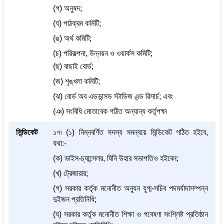
(গ) অনুষদ;
(ঘ) পাঠক্রম কমিটি;
(ঙ) অর্থ কমিটি;
(চ) পরিকল্পনা, উন্নয়ন ও ওয়ার্কস কমিটি;
(ছ) বাছাই বোর্ড;
(জ) শৃঙ্খলা কমিটি;
(ঝ) বোর্ড অব এডভান্সড স্টাডিজ এন্ড রিসার্চ; এবং
(ঞ) সংবিধি মোতাবেক গঠিত অন্যান্য কর্তৃপক্ষ৷
সিন্ডিকেট
১৭৷ (১) নিম্নবর্ণিত সদস্য সমন্বয়ে সিন্ডিকেট গঠিত হইবে,
যথা:-
(ক) ভাইস-চ্যান্সেলর, যিনি উহার সভাপতিও হইবেন;
(খ) ট্রেজারার;
(গ) সরকার কর্তৃক মনোনীত অন্যুন যুগ্ম-সচিব পদমর্যাদাসম্পন্ন
দুইজন প্রতিনিধি;
(ঘ) সরকার কর্তৃক মনোনীত শিক্ষা ও গবেষণা সংশ্লিষ্ট প্রতিষ্ঠান