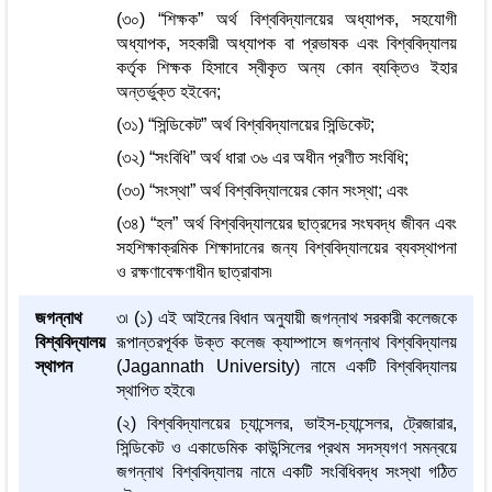
(৩০) “শিক্ষক” অর্থ বিশ্ববিদ্যালয়ের অধ্যাপক, সহযোগী
অধ্যাপক, সহকারী অধ্যাপক বা প্রভাষক এবং বিশ্ববিদ্যালয়
কর্তৃক শিক্ষক হিসাবে স্বীকৃত অন্য কোন ব্যক্তিও ইহার
অন্তর্ভুক্ত হইবেন;
(৩১) “সিন্ডিকেট” অর্থ বিশ্ববিদ্যালয়ের সিন্ডিকেট;
(৩২) “সংবিধি” অর্থ ধারা ৩৬ এর অধীন প্রণীত সংবিধি;
(৩৩) “সংস্থা” অর্থ বিশ্ববিদ্যালয়ের কোন সংস্থা; এবং
(৩৪) “হল” অর্থ বিশ্ববিদ্যালয়ের ছাত্রদের সংঘবদ্ধ জীবন এবং
সহশিক্ষাক্রমিক শিক্ষাদানের জন্য বিশ্ববিদ্যালয়ের ব্যবস্থাপনা
ও রক্ষণাবেক্ষণাধীন ছাত্রাবাস৷
জগন্নাথ
৩৷ (১) এই আইনের বিধান অনুযায়ী জগন্নাথ সরকারী কলেজকে
বিশ্ববিদ্যালয়
রূপান্তরপূর্বক উক্ত কলেজ ক্যাম্পাসে জগন্নাথ বিশ্ববিদ্যালয়
স্থাপন
(Jagannath University) নামে একটি বিশ্ববিদ্যালয়
স্থাপিত হইবে৷
(২) বিশ্ববিদ্যালয়ের চ্যান্সেলর, ভাইস-চ্যান্সেলর, ট্রেজারার,
সিন্ডিকেট ও একাডেমিক কাউন্সিলের প্রথম সদস্যগণ সমন্বয়ে
জগন্নাথ বিশ্ববিদ্যালয় নামে একটি সংবিধিবদ্ধ সংস্থা গঠিত