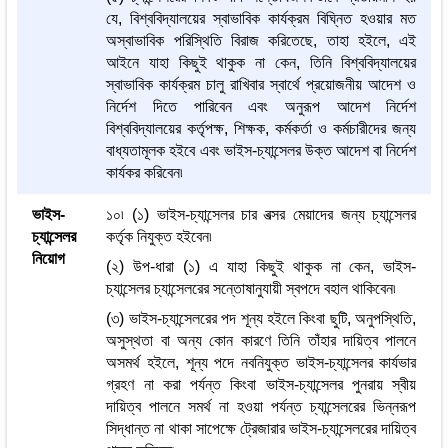
যে, বিশ্ববিদ্যালয়ের স্বাভাবিক কার্যক্রম বিঘ্নিত হওয়ার মত
অস্বাভাবিক পরিস্থিতি বিরাজ করিতেছে, তাহা হইলে, এই
আইনে যাহা কিছুই থাকুক না কেন, তিনি বিশ্ববিদ্যালয়ের
স্বাভাবিক কার্যক্রম চালু রাখিবার স্বার্থে প্রয়োজনীয় আদেশ ও
নির্দেশ দিতে পারিবেন এবং অনুরূপ আদেশ নির্দেশ
বিশ্ববিদ্যালয়ের কর্তৃপক্ষ, শিক্ষক, কর্মকর্তা ও কর্মচারীদের জন্য
বাধ্যতামূলক হইবে এবং ভাইস-চ্যান্সেলর উক্ত আদেশ বা নির্দেশ
কার্যকর করিবেন৷
ভাইস-
১০৷ (১) ভাইস-চ্যান্সেলর চার বত্সর মেয়াদের জন্য চ্যান্সেলর
চ্যান্সেলর
কর্তৃক নিযুক্ত হইবেন৷
নিয়োগ
(২) উপ-ধারা (১) এ যাহা কিছুই থাকুক না কেন, ভাইস-
চ্যান্সেলর চ্যান্সেলরের সন্তোষানুযায়ী স্বপদে বহাল থাকিবেন৷
(৩) ভাইস-চ্যান্সেলরের পদ শূন্য হইলে কিংবা ছুটি, অনুপস্থিতি,
অসুস্থতা বা অন্য কোন কারণে তিনি তাঁহার দায়িত্ব পালনে
অসমর্থ হইলে, শূন্য পদে নবনিযুক্ত ভাইস-চ্যান্সেলর কার্যভার
গ্রহণ না করা পর্যন্ত কিংবা ভাইস-চ্যান্সেলর পুনরায় স্বীয়
দায়িত্ব পালনে সমর্থ না হওয়া পর্যন্ত চ্যান্সেলরের ভিন্নরূপ
সিদ্ধান্ত না থাকা সাপেক্ষে ট্রেজারার ভাইস-চ্যান্সেলরের দায়িত্ব