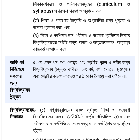
শিক্ষাকার্যক্রম ও পাঠ্যক্রমসমূহের (curriculum ও
syllabus) পরিকল্পনা গ্রহণ ও প্রণয়ন করা;
(ত) শিক্ষা ও গবেষণার উন্নতি ও অগ্রগতির জন্য পুস্তক ও
জার্নাল প্রকাশ করা; এবং
(থ) শিক্ষা ও প্রশিক্ষণ দান, পরীক্ষণ ও গবেষণা প্রতিষ্ঠান হিসাবে
বিশ্ববিদ্যালয়ের অভীষ্ট লক্ষ্য অর্জন ও বাস্তবায়নকল্পে অন্যান্য
কাজকর্ম সম্পাদন করা৷
জাতি-ধর্ম
৫৷ যে কোন ধর্ম, বর্ণ, গোত্র এবং শ্রেণীর পুরুষ ও নারীর জন্য
নির্বিশেষে
বিশ্ববিদ্যালয় উন্মুক্ত থাকিবে এবং ধর্ম, বর্ণ, গোত্র, জন্মস্থান
সকলের
এবং শ্রেণীর কারণে কাহারও প্রতি কোন বৈষম্য করা যাইবে না৷
জন্য
বিশ্ববিদ্যালয়
উন্মুক্ত
বিশ্ববিদ্যালয়ের
৬৷ (১) বিশ্ববিদ্যালয়ের সকল স্বীকৃত শিক্ষা ও গবেষণা
শিক্ষাদান
বিশ্ববিদ্যালয় অথবা ইনস্টিটিউট কর্তৃক পরিচালিত হইবে এবং
পরীক্ষাগার বা কর্মশিবিরের সকল বক্তৃতা ও কর্ম ইহার অন্তর্ভুক্ত
হইবে৷
(২) বিধি দ্বারা নির্ধারিত পদ্ধতিতে শিক্ষকগণ শিক্ষাদান পরিচালনা