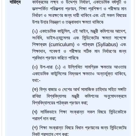
দায়িত্ব
কার্যক্রমের লক্ষ্য ও উদ্দেশ্য নির্ধারণ, একাডেমিক বর্ষসূচী ও
তত্সম্পর্কিত পরিকল্পনা প্রণয়ন, শিক্ষা প্রশিক্ষণ ও পরীক্ষার মান
নির্ধারণ ও সংরক্ষণের জন্য দায়ী থাকিবে এবং এই সকল বিষয়ের
উপর উহার নিয়ন্ত্রণ ও তত্ত্বাবধান ক্ষমতা থাকিবে৷
(২) একাডেমিক কাউন্সিল, এই আইন, মঞ্জুরী কমিশনের আদেশ,
সংবিধি, ভাইস-চ্যান্সেলর এবং সিন্ডিকেটের ক্ষমতা সাপেক্ষে
শিক্ষাক্রম (curriculum) ও পাঠক্রম (Syllabus) এবং
শিক্ষাদান, গবেষণা ও পরীক্ষার সঠিক মান নির্ধারণের জন্য
প্রবিধান প্রণয়ন করিতে পারিবে৷
(৩) উপ-ধারা (১) এ উল্লিখিত সামগ্রিক ক্ষমতার আওতায়
একাডেমিক কাউন্সিলের নিম্নরূপ ক্ষমতাও অন্তর্ভুক্ত থাকিবে,
যথা:-
(ক) বিশ্ব বাজার ও দেশের আর্থ সামাজিক চাহিদার সহিত সঙ্গতি
রাখিয়া বিশ্ববিদ্যালয় মঞ্জুরী কমিশনের অনুমোদনক্রমে
বিশ্ববিদ্যালয়ের পাঠক্রম প্রণয়ন করা;
(খ) সার্বিকভাবে শিক্ষা সংক্রান্ত সকল বিষয়ে সিন্ডিকেটকে
পরামর্শ দান করা;
(গ) শিক্ষা সংক্রান্ত বিষয়ে বিধান প্রণয়নের জন্য সিন্ডিকেটের
নিকট প্রস্তাব পেশ করা;