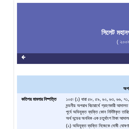
সিলেট মহান
( ২০০
অপর
কতিপয় মামলার নিষ্পত্তি
১০৫৷ (১) ধারা ৫৮, ৫৯, ৬২, ৬৩, ৬৬, ৭
দন্ডনীয় অপরাধ বিচারার্থে গ্রহণকারী আদা
পূর্বে অভিযুক্ত ব্যক্তি কোন নির্দিষ্টকৃত 
অর্থ দন্ডের অনধিক এক চতুর্থাংশ টাকা আদ
(২) অভিযুক্ত ব্যক্তি নিজেকে দোষী ঘোষণা কর