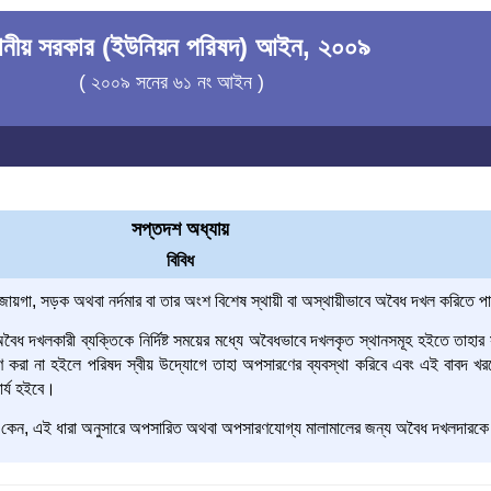
থানীয় সরকার (ইউনিয়ন পরিষদ) আইন, ২০০৯
( ২০০৯ সনের ৬১ নং আইন )
সপ্তদশ অধ্যায়
বিবিধ
ায়গা, সড়ক অথবা নর্দমার বা তার অংশ বিশেষ স্থায়ী বা অস্থায়ীভাবে অবৈধ দখল করিতে পা
বৈধ দখলকারী ব্যক্তিকে নির্দিষ্ট সময়ের মধ্যে অবৈধভাবে দখলকৃত স্থানসমূহ হইতে তাহার স
সারণ করা না হইলে পরিষদ স্বীয় উদ্যোগে তাহা অপসারণের ব্যবস্থা করিবে এবং এই বাবদ
ার্য হইবে।
 কেন, এই ধারা অনুসারে অপসারিত অথবা অপসারণযোগ্য মালামালের জন্য অবৈধ দখলদারকে ক