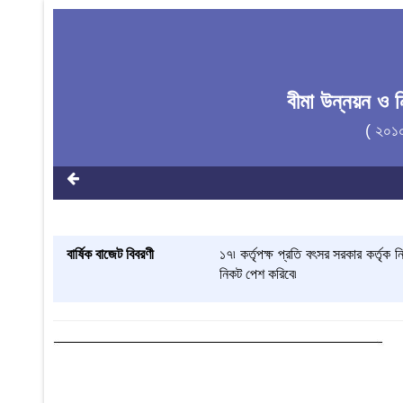
বীমা উন্নয়ন ও ন
( ২০১
বার্ষিক বাজেট বিবরণী
১৭৷ কর্তৃপক্ষ প্রতি বৎসর সরকার কর্তৃক 
নিকট পেশ করিবে৷