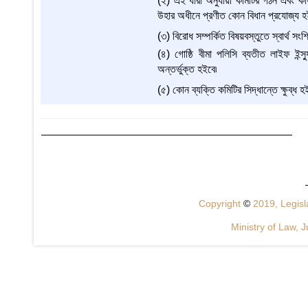
(২) এই ধারা অনুযায়ী কমিটির গঠন এবং কার্য
উহার অধীনে প্রণীত কোন বিধান প্রযোজ্য হ
(৩) বিরোধ সম্পর্কিত বিষয়বস্তুতে স্বার্থ সং
(৪) গোষ্ঠি বীমা পলিসি ব্যতীত লাইফ ইন্স্য
অন্তর্ভুক্ত হইবে৷
(৫) কোন ব্যক্তি কমিটির সিদ্ধান্তে ক্ষুব্
Copyright
©
2019, Legisla
Ministry of Law, J